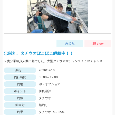
忠栄丸
35 view
忠栄丸、タチウオぼこぼこ継続中！！
２隻分乗極少人数出船でした、大型タチウオ大チャンス！このチャンスに是非！
釣行日
2026/07/16
釣行時間
05:00～12:00
釣場
沖・オフショア
ポイント
伊良湖沖
釣魚
タチウオ
釣り方
船釣り
釣果
タチウオ15～35本