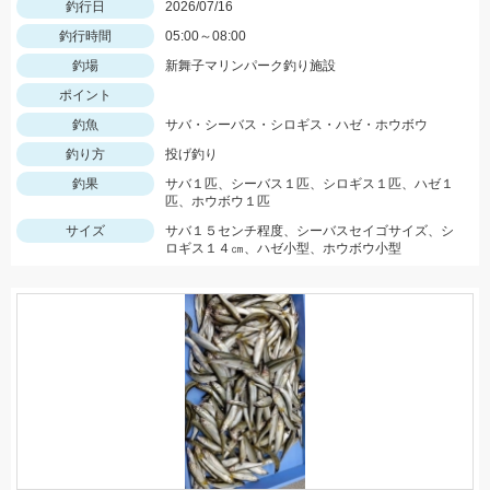
釣行日
2026/07/16
釣行時間
05:00～08:00
釣場
新舞子マリンパーク釣り施設
ポイント
釣魚
サバ・シーバス・シロギス・ハゼ・ホウボウ
釣り方
投げ釣り
釣果
サバ１匹、シーバス１匹、シロギス１匹、ハゼ１
匹、ホウボウ１匹
サイズ
サバ１５センチ程度、シーバスセイゴサイズ、シ
ロギス１４㎝、ハゼ小型、ホウボウ小型