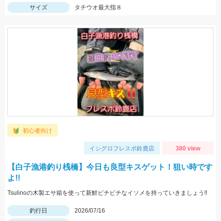
サイズ
タチウオ最大指８
初心者向け
イシグロフレスポ鈴鹿店
380 view
【白子漁港釣り桟橋】今日も良型キスゲット！狙い時です
よ!!
Tsulinoの木製エサ箱を使って新鮮ピチピチなイソメを持っていきましょう!!
釣行日
2026/07/16