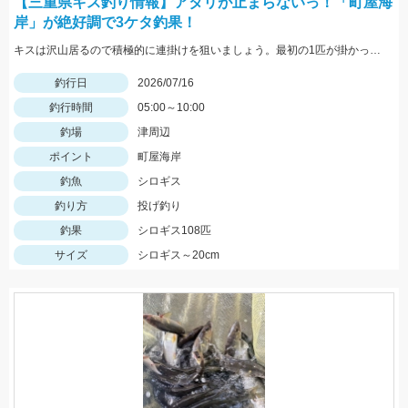
【三重県キス釣り情報】アタリが止まらないっ！「町屋海
岸」が絶好調で3ケタ釣果！
キスは沢山居るので積極的に連掛けを狙いましょう。最初の1匹が掛かった後、仕掛けをサビく速度をしっかり落とすと追い喰いを狙えます。針に長時間刺したままのふやけた餌は非常に喰いが悪いです。2～3投 投げた後でも針に残った餌は惜しまずに付け直しましょう。
釣行日
2026/07/16
釣行時間
05:00～10:00
釣場
津周辺
ポイント
町屋海岸
釣魚
シロギス
釣り方
投げ釣り
釣果
シロギス108匹
サイズ
シロギス～20cm