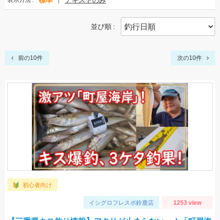
標準
テキストのみ
表示方法
並び順
前の10件
次の10件
初心者向け
イシグロフレスポ鈴鹿店
1253 view