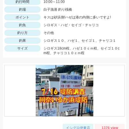
釣行時間
10:00～11:00
釣場
白子漁港 釣り桟橋
ポイント
キスは砂浜側!ハゼは港の内側に多いですよ!
釣魚
シロギス・ハゼ・セイゴ・チャリコ
釣り方
その他
釣果
シロギス１０、ハゼ１、セイゴ１、チャリコ１
サイズ
シロギス18cm程、ハゼ１０ｃｍ程、セイゴ１０c
m程、チャリコ１０ｃｍ程
イシグロ伊東店
1376 view