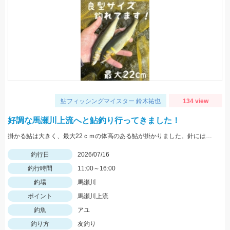
鮎フィッシングマイスター 鈴木祐也
134 view
好調な馬瀬川上流へと鮎釣り行ってきました！
掛かる鮎は大きく、最大22ｃｍの体高のある鮎が掛かりました。針にはオーナー秀尖7.0号を使用。
釣行日
2026/07/16
釣行時間
11:00～16:00
釣場
馬瀬川
ポイント
馬瀬川上流
釣魚
アユ
釣り方
友釣り