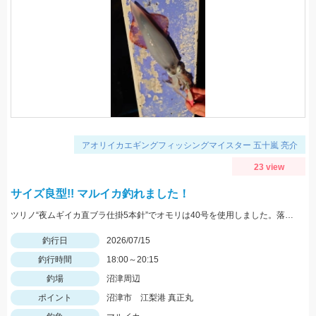
アオリイカエギングフィッシングマイスター 五十嵐 亮介
23 view
サイズ良型!! マルイカ釣れました！
ツリノ“夜ムギイカ直ブラ仕掛5本針”でオモリは40号を使用しました。落とし込みの誘いに反応良いです。6ｍ～底まで反応ありました。
釣行日
2026/07/15
釣行時間
18:00～20:15
釣場
沼津周辺
ポイント
沼津市 江梨港 真正丸