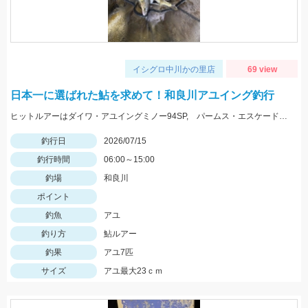
イシグロ中川かの里店
69 view
日本一に選ばれた鮎を求めて！和良川アユイング釣行
ヒットルアーはダイワ・アユイングミノー94SP, パームス・エスケード80MDF、エスケードナップ
釣行日
2026/07/15
釣行時間
06:00～15:00
釣場
和良川
ポイント
釣魚
アユ
釣り方
鮎ルアー
釣果
アユ7匹
サイズ
アユ最大23ｃｍ