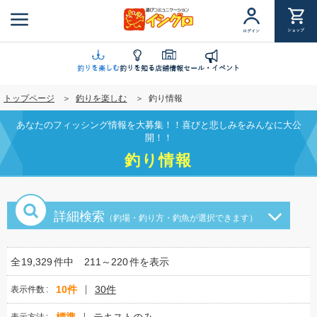
メ
イ
ショップ
ログイン
ン
コ
ン
釣りを楽しむ
釣りを知る
店舗情報
セール・イベント
テ
トップページ
釣りを楽しむ
釣り情報
ン
ツ
あなたのフィッシング情報を大募集！！喜びと悲しみをみんなに大公
に
開！！
移
釣り情報
動
詳細検索
（釣場・釣り方・釣魚が選択できます）
全
19,329
件中
211～220
件を表示
10件
30件
表示件数