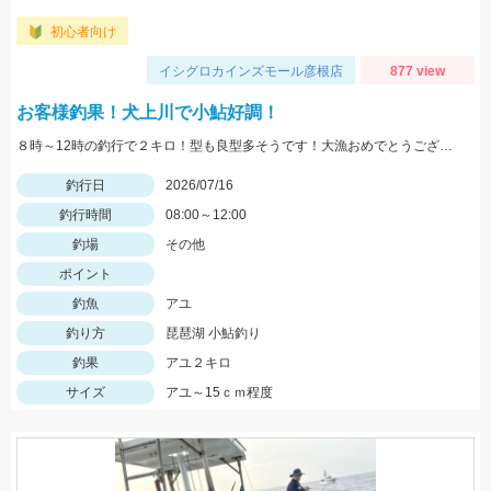
初心者向け
イシグロカインズモール彦根店
877 view
お客様釣果！犬上川で小鮎好調！
８時～12時の釣行で２キロ！型も良型多そうです！大漁おめでとうございます
釣行日
2026/07/16
釣行時間
08:00～12:00
釣場
その他
ポイント
釣魚
アユ
釣り方
琵琶湖 小鮎釣り
釣果
アユ２キロ
サイズ
アユ～15ｃｍ程度