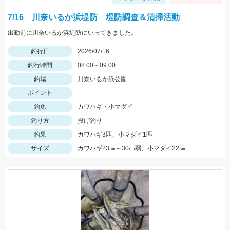
7/16 川奈いるか浜堤防 堤防調査＆清掃活動
出勤前に川奈いるか浜堤防にいってきました。
釣行日
2026/07/16
釣行時間
08:00～09:00
釣場
川奈いるか浜公園
ポイント
釣魚
カワハギ・小マダイ
釣り方
投げ釣り
釣果
カワハギ3匹、小マダイ1匹
サイズ
カワハギ23㎝～30㎝弱、小マダイ22㎝