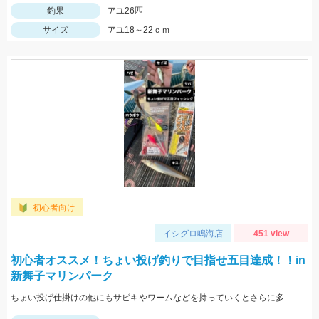
釣果
アユ26匹
サイズ
アユ18～22ｃｍ
初心者向け
イシグロ鳴海店
451 view
初心者オススメ！ちょい投げ釣りで目指せ五目達成！！in
新舞子マリンパーク
ちょい投げ仕掛けの他にもサビキやワームなどを持っていくとさらに多くの魚が釣れるかも！？