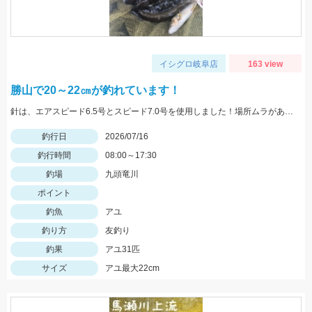
イシグロ岐阜店
163 view
勝山で20～22㎝が釣れています！
針は、エアスピード6.5号とスピード7.0号を使用しました！場所ムラがあるので石色を見て判断しましょう！
釣行日
2026/07/16
釣行時間
08:00～17:30
釣場
九頭竜川
ポイント
釣魚
アユ
釣り方
友釣り
釣果
アユ31匹
サイズ
アユ最大22cm