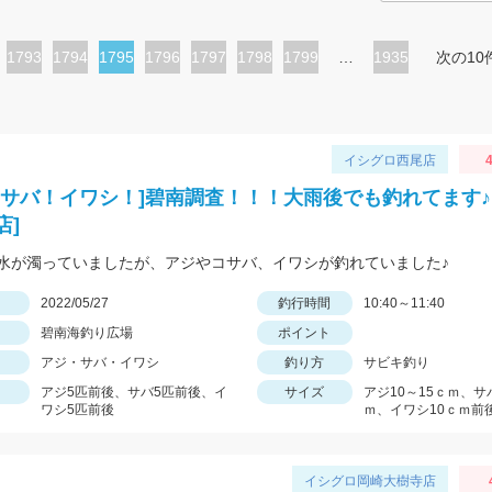
ペ
1793
ペ
1794
カ
1795
ペ
1796
ペ
1797
ペ
1798
ペ
1799
…
1935
次の10
ー
ー
レ
ー
ー
ー
ー
ジ
ジ
ン
ジ
ジ
ジ
ジ
ト
イシグロ西尾店
4
ペ
！サバ！イワシ！]碧南調査！！！大雨後でも釣れてます♪
ー
店]
ジ
水が濁っていましたが、アジやコサバ、イワシが釣れていました♪
日
2022/05/27
釣行時間
10:40～11:40
碧南海釣り広場
ポイント
アジ・サバ・イワシ
釣り方
サビキ釣り
アジ5匹前後、サバ5匹前後、イ
サイズ
アジ10～15ｃｍ、サバ
ワシ5匹前後
ｍ、イワシ10ｃｍ前
イシグロ岡崎大樹寺店