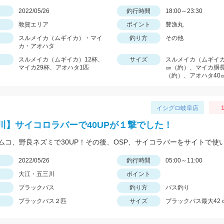
日
2022/05/26
釣行時間
18:00～23:30
敦賀エリア
ポイント
豊漁丸
スルメイカ（ムギイカ）・マイ
釣り方
その他
カ・アオハタ
スルメイカ（ムギイカ）12杯、
サイズ
スルメイカ（ムギイカ
マイカ29杯、アオハタ1匹
㎝（約）、マイカ胴長
（約）、アオハタ40
イシグロ岐阜店
1
川】サイコロラバーで40UPが１撃でした！
日
2022/05/26
釣行時間
05:00～11:00
大江・五三川
ポイント
ブラックバス
釣り方
バス釣り
ブラックバス２匹
サイズ
ブラックバス最大42