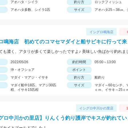
アオハタ・シイラ
釣り方
ロックフィッシュ
アオハタ多数、シイラ1匹
サイズ
アオハタ25～38㎝、
イシグロ鳴海店
ロ鳴海店 初めてのコマセマダイと船サビキに行って来
ても濃く、アタリが多くて楽しかったですよ♪ 美味しい魚ばかり釣れま
日
2022/05/26
釣行時間
05:00～13:00
沖・オフショア
ポイント
マダイ・マアジ・イサキ
釣り方
船釣り
マダイ船中18匹、マアジ30匹
サイズ
マダイ～60センチ、
程、イサキ15匹程
ｃｍ、イサキ～25ｃ
イシグロ中川かの里店
1
グロ中川かの里店】りんくう釣り護岸でキスが釣れてい
ゴカイとゴールドでした！