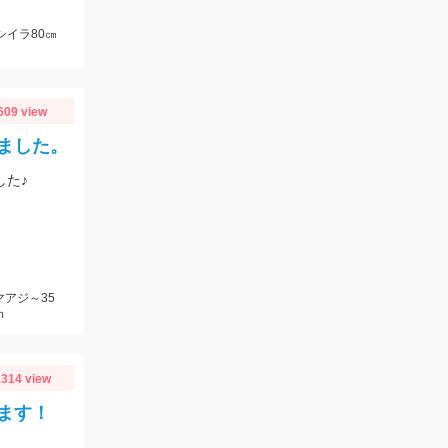
シイラ80㎝
609 view
ました。
した♪
マアジ～35
ｍ
314 view
ます！