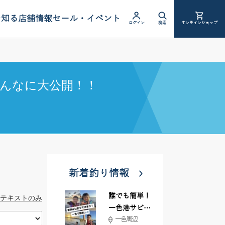
を知る
店舗情報
セール・イベント
ログイン
検索
オンラインショップ
んなに大公開！！
新着釣り情報
誰でも簡単！
テキストのみ
一色港サビキ
一色周辺
＆ちょい投げ