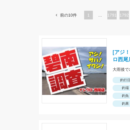
前の10件
1
…
ペ
1791
ペ
1792
ー
ー
ジ
ジ
[アジ
ロ西尾
大雨後で
釣行
釣場
釣魚
釣果