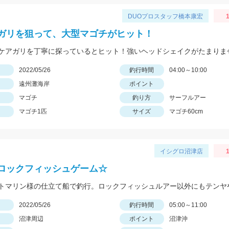
DUOプロスタッフ橋本康宏
1
ガリを狙って、大型マゴチがヒット！
ケアガリを丁寧に探っているとヒット！強いヘッドシェイクがたまりま
日
2022/05/26
釣行時間
04:00～10:00
遠州灘海岸
ポイント
マゴチ
釣り方
サーフルアー
マゴチ1匹
サイズ
マゴチ60cm
イシグロ沼津店
1
ロックフィッシュゲーム☆
日
2022/05/26
釣行時間
05:00～11:00
沼津周辺
ポイント
沼津沖