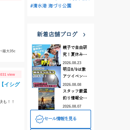
#清水港 海づり公園
新着店舗ブログ
親子で自由研
バ最大35c
究！夏休みに
釣りデビュー
2026.08.23
明日8/9は激
031 view
アツイベント
日！！！～オ
【イシグ
2026.08.08
ーダー偏光グ
スタッフ厳選
ラス受注会～
釣り情報☆彡
訣も！！
連休は何釣り
2026.08.07
に行こう
セール情報を見る
♪【イシグロ
西尾店】