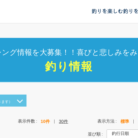
釣りを楽しむ
釣り
シング情報を大募集！！喜びと悲しみをみ
釣り情報
きます）
表示件数
表示方法
10件
30件
標準
並び順