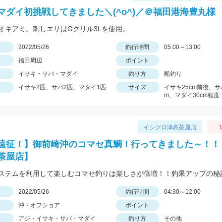
マダイ初挑戦してきました＼(^o^)／＠福田港海豊丸様
オキアミ。刺しエサはGクリル3Lを使用。
日
2022/05/26
釣行時間
05:00～13:00
福田周辺
ポイント
イサキ・サバ・マダイ
釣り方
船釣り
イサキ2匹、サバ2匹、マダイ1匹
サイズ
イサキ25cm前後、サ
m、マダイ30cm程度
イシグロ津高茶屋店
1
遠征！】御前崎沖のコマセ真鯛！行ってきました～！！
茶屋店】
ステムを利用して楽しむコマセ釣りは楽しさが倍増！！釣果アップの秘
日
2022/05/26
釣行時間
04:30～12:00
沖・オフショア
ポイント
アジ・イサキ・サバ・マダイ
釣り方
その他