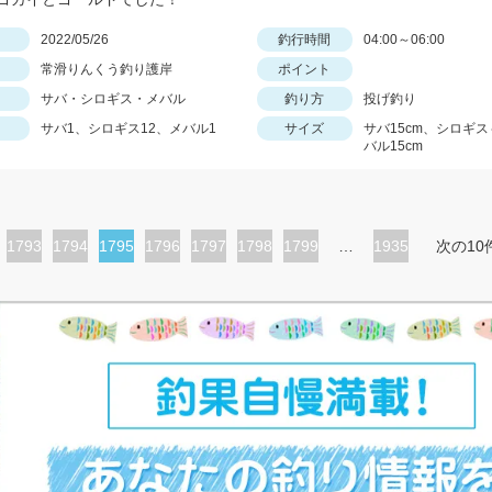
日
2022/05/26
釣行時間
04:00～06:00
常滑りんくう釣り護岸
ポイント
サバ・シロギス・メバル
釣り方
投げ釣り
サバ1、シロギス12、メバル1
サイズ
サバ15cm、シロギス
バル15cm
ペ
1793
ペ
1794
カ
1795
ペ
1796
ペ
1797
ペ
1798
ペ
1799
…
1935
次の10
ー
ー
レ
ー
ー
ー
ー
ジ
ジ
ン
ジ
ジ
ジ
ジ
ト
ペ
ー
ジ