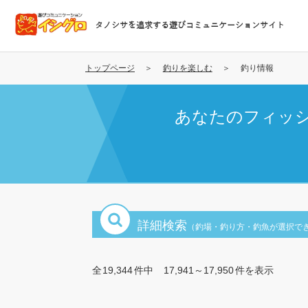
メ
イ
タノシサを追求する遊びコミュニケーションサイト
ン
コ
ン
トップページ
釣りを楽しむ
釣り情報
テ
ン
あなたのフィッ
ツ
に
移
動
詳細検索
（釣場・釣り方・釣魚が選択で
全
19,344
件中
17,941～17,950
件を表示