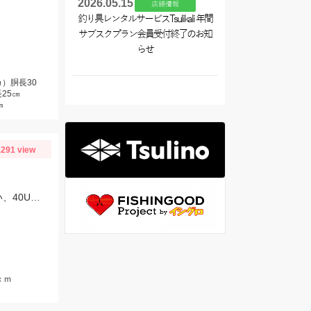
2026.05.15
店舗情報
釣り具レンタルサービスTsulikali 年間
サブスクプラン会員受付終了のお知
らせ
）胴長30
25㎝
㎝
291 view
朝はティムコ、野良ネズミで30UP！その後、OSP、サイコラバーをサイトで使い、40UPをGETしました！
ｃｍ