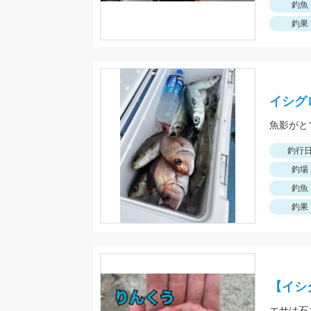
釣魚
釣果
イシグ
魚影がと
釣行
釣場
釣魚
釣果
【イシ
エサは石