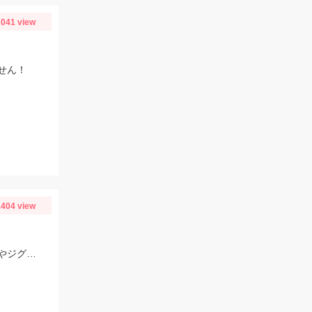
041 view
せん！
404 view
プラネットマリン様の仕立て船で釣行。ロックフィッシュルアー以外にもテンヤやジグ、キャスティングなどその場に応じて色々な釣りが出来ました。