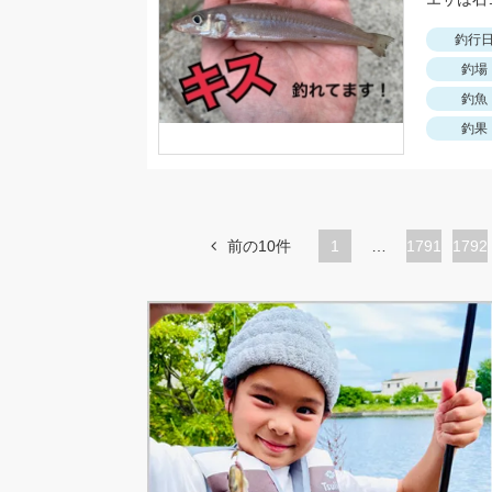
釣行
釣場
釣魚
釣果
前の10件
1
…
ペ
1791
ペ
1792
ー
ー
ジ
ジ