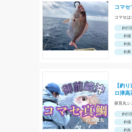
コマセ
コマセは
釣行
釣場
釣魚
釣果
【釣り
ロ津高
探見丸シ
釣行
釣場
釣魚