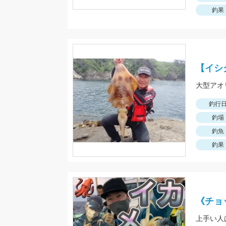
釣果
【イシ
大型アオ
釣行
釣場
釣魚
釣果
《チョ