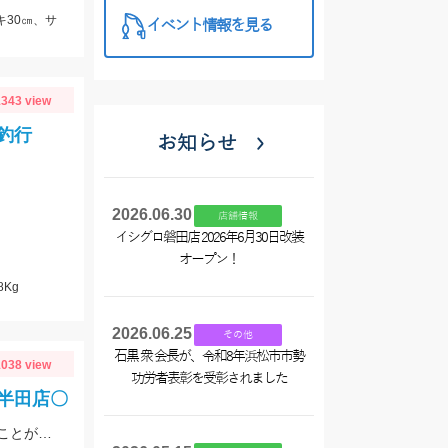
キ30㎝、サ
イベント情報を見る
343 view
釣行
お知らせ
2026.06.30
店舗情報
イシグロ磐田店 2026年6月30日改装
オープン！
8Kg
2026.06.25
その他
石黒 衆 会長が、令和8年浜松市市勢
038 view
功労者表彰を受彰されました
ロ半田店〇
上手い人はオバマリグで連発していましたが、オモリグの方が簡単に数を伸ばすことが出来ました!! オモリグ×スイスイドロッパーが大当たり!!