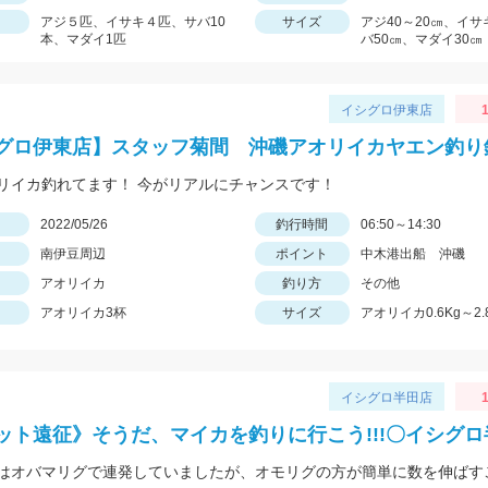
アジ５匹、イサキ４匹、サバ10
サイズ
アジ40～20㎝、イサ
本、マダイ1匹
バ50㎝、マダイ30㎝
イシグロ伊東店
1
グロ伊東店】スタッフ菊間 沖磯アオリイカヤエン釣り
リイカ釣れてます！ 今がリアルにチャンスです！
日
2022/05/26
釣行時間
06:50～14:30
南伊豆周辺
ポイント
中木港出船 沖磯
アオリイカ
釣り方
その他
アオリイカ3杯
サイズ
アオリイカ0.6Kg～2.
イシグロ半田店
1
ット遠征》そうだ、マイカを釣りに行こう!!!〇イシグ