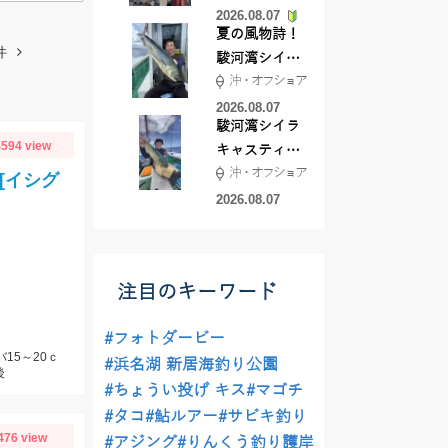
2026.08.07
夏の風物詩！
件
駿河湾シイラ
沖・オフショア
キャスティン
グ行ってきま
2026.08.07
駿河湾シイラ
した！！
594 view
キャスティン
沖・オフショア
グ行ってきま
[イシグ
した！
2026.08.07
注目のキーワード
#フォトダービー
15～20ｃ
#浜名湖 新居海釣り公園
後
#ちょうい投げ キス
#マゴチ
#タコ
#鮎ルアー
#サビキ釣り
476 view
#アジング
#りんくう釣り護岸