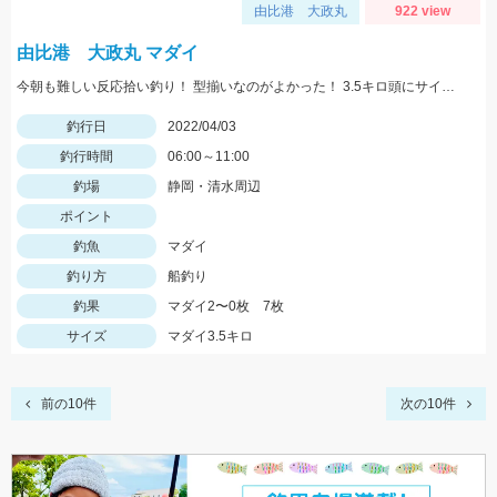
由比港 大政丸
922 view
由比港 大政丸 マダイ
今朝も難しい反応拾い釣り！ 型揃いなのがよかった！ 3.5キロ頭にサイズ揃い！
釣行日
2022/04/03
釣行時間
06:00～11:00
釣場
静岡・清水周辺
ポイント
釣魚
マダイ
釣り方
船釣り
釣果
マダイ2〜0枚 7枚
サイズ
マダイ3.5キロ
前の10件
次の10件