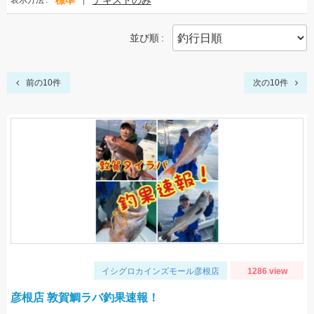
標準
テキストのみ
表示方法
並び順
前の10件
次の10件
イシグロカインズモール彦根店
1286 view
彦根店 敦賀鯛ラバ釣果速報！