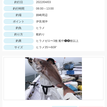
釣行日
2022/04/03
釣行時間
06:00～13:00
釣場
師崎周辺
ポイント
伊良湖沖
釣魚
ヒラメ
釣り方
船釣り
釣果
ヒラメゼロ〜3枚 船中❶❺枚以上
サイズ
ヒラメ35〜60㌢