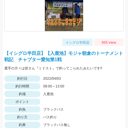
イシグロ半田店
955 view
【イシグロ半田店】【入鹿池】モジャ朝倉のトーナメント
戦記 チャプター愛知第1戦
選手の方々は皆さん『ミドスト』で釣ってこられたみたいです!!
釣行日
2022/04/03
釣行時間
08:00～13:00
釣場
入鹿池
ポイント
釣魚
ブラックバス
釣り方
バス釣り
釣果
ブラックバス無し