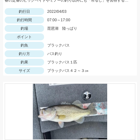
春の定番のビッグベイトやミノーの釣り以外にも「吊るし」を習得すると魚に触りやすくなりますよ！
釣行日
2022/04/03
釣行時間
07:00～17:00
釣場
琵琶湖 陸っぱり
ポイント
釣魚
ブラックバス
釣り方
バス釣り
釣果
ブラックバス１匹
サイズ
ブラックバス４２～３㎝