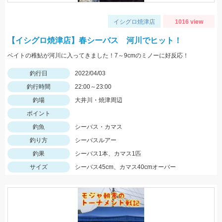
イシグロ焼津店
1016 view
【イシグロ焼津店】春シーバス 河川でヒット！
ベイトの稚鮎が河川に入ってきました！7～9cmのミノーに好反応！
釣行日
2022/04/03
釣行時間
22:00～23:00
釣場
大井川・焼津周辺
ポイント
釣魚
シーバス・カマス
釣り方
シーバスルアー
釣果
シーバス1本、カマス1匹
サイズ
シーバス45cm、カマス40cmオーバー