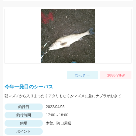
ひっきー
1086 view
今年一発目のシーバス
朝マズメから入りまったくアタリもなく夕マズメに急にナブラがおきて一投目!嬉しい一匹でした。
釣行日
2022/04/03
釣行時間
17:00～18:00
釣場
木曽川河口周辺
ポイント