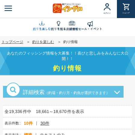
メ
イ
ショップ
ログイン
ン
コ
ン
釣りを楽しむ
釣りを知る
店舗情報
セール・イベント
テ
トップページ
釣りを楽しむ
釣り情報
ン
ツ
あなたのフィッシング情報を大募集！！喜びと悲しみをみんなに大公
に
開！！
移
釣り情報
動
詳細検索
（釣場・釣り方・釣魚が選択できます）
全
19,336
件中
18,661～18,670
件を表示
10件
30件
表示件数