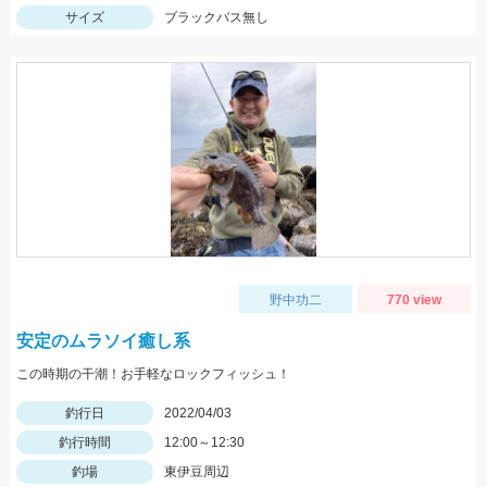
サイズ
ブラックバス無し
野中功二
770 view
安定のムラソイ癒し系
この時期の干潮！お手軽なロックフィッシュ！
釣行日
2022/04/03
釣行時間
12:00～12:30
釣場
東伊豆周辺