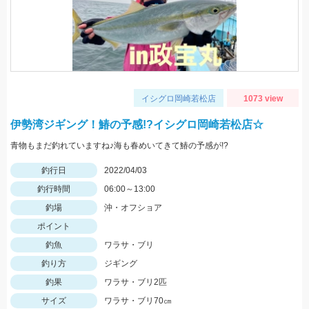
イシグロ岡崎若松店
1073 view
伊勢湾ジギング！鰆の予感!?イシグロ岡崎若松店☆
青物もまだ釣れていますね♪海も春めいてきて鰆の予感が!?
釣行日
2022/04/03
釣行時間
06:00～13:00
釣場
沖・オフショア
ポイント
釣魚
ワラサ・ブリ
釣り方
ジギング
釣果
ワラサ・ブリ2匹
サイズ
ワラサ・ブリ70㎝