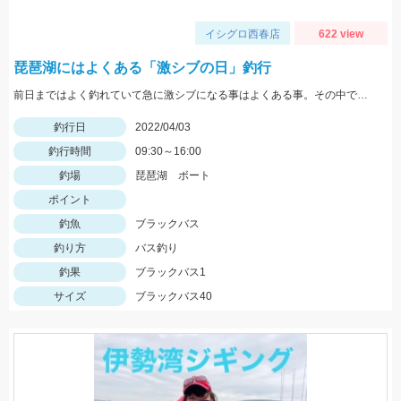
イシグロ西春店
622 view
琵琶湖にはよくある「激シブの日」釣行
前日まではよく釣れていて急に激シブになる事はよくある事。その中で出会えた魚はうれしいですね♪
釣行日
2022/04/03
釣行時間
09:30～16:00
釣場
琵琶湖 ボート
ポイント
釣魚
ブラックバス
釣り方
バス釣り
釣果
ブラックバス1
サイズ
ブラックバス40