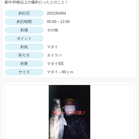
船中40枚以上の爆釣だったとのこと！
釣行日
2022/04/04
釣行時間
05:00～12:00
釣場
その他
ポイント
釣魚
マダイ
釣り方
タイラバ
釣果
マダイ5匹
サイズ
マダイ～80ｃｍ