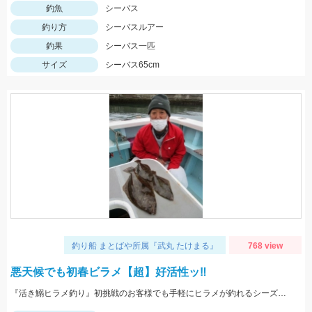
釣魚
シーバス
釣り方
シーバスルアー
釣果
シーバス一匹
サイズ
シーバス65cm
釣り船 まとばや所属『武丸 たけまる』
768 view
悪天候でも初春ビラメ【超】好活性ッ‼︎
『活き鰯ヒラメ釣り』初挑戦のお客様でも手軽にヒラメが釣れるシーズン到来ッ‼︎是非ッ(о´∀`о)