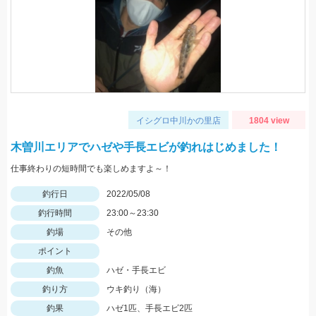
イシグロ中川かの里店
1804 view
木曽川エリアでハゼや手長エビが釣れはじめました！
仕事終わりの短時間でも楽しめますよ～！
釣行日
2022/05/08
釣行時間
23:00～23:30
釣場
その他
ポイント
釣魚
ハゼ・手長エビ
釣り方
ウキ釣り（海）
釣果
ハゼ1匹、手長エビ2匹