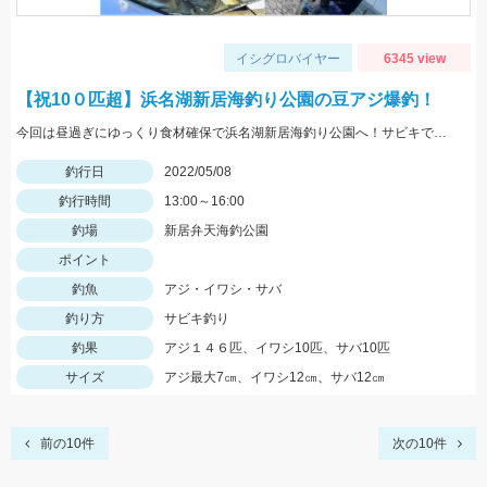
イシグロバイヤー
6345 view
【祝10０匹超】浜名湖新居海釣り公園の豆アジ爆釣！
今回は昼過ぎにゆっくり食材確保で浜名湖新居海釣り公園へ！サビキでアジやサバ、イワシが大漁！！！
釣行日
2022/05/08
釣行時間
13:00～16:00
釣場
新居弁天海釣公園
ポイント
釣魚
アジ・イワシ・サバ
釣り方
サビキ釣り
釣果
アジ１４６匹、イワシ10匹、サバ10匹
サイズ
アジ最大7㎝、イワシ12㎝、サバ12㎝
前の10件
次の10件