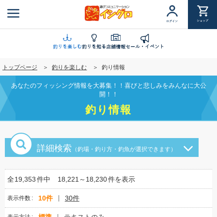
メ
イ
ショップ
ログイン
ン
コ
ン
釣りを楽しむ
釣りを知る
店舗情報
セール・イベント
テ
トップページ
釣りを楽しむ
釣り情報
ン
ツ
あなたのフィッシング情報を大募集！！喜びと悲しみをみんなに大公
に
開！！
移
釣り情報
動
詳細検索
（釣場・釣り方・釣魚が選択できます）
全
19,353
件中
18,221～18,230
件を表示
10件
30件
表示件数