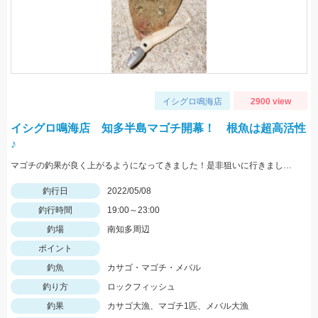
イシグロ鳴海店
2900 view
イシグロ鳴海店 知多半島マゴチ開幕！ 根魚は超高活性
♪
マゴチの釣果が良く上がるようになってきました！是非狙いに行きましょう♪
釣行日
2022/05/08
釣行時間
19:00～23:00
釣場
南知多周辺
ポイント
釣魚
カサゴ・マゴチ・メバル
釣り方
ロックフィッシュ
釣果
カサゴ大漁、マゴチ1匹、メバル大漁