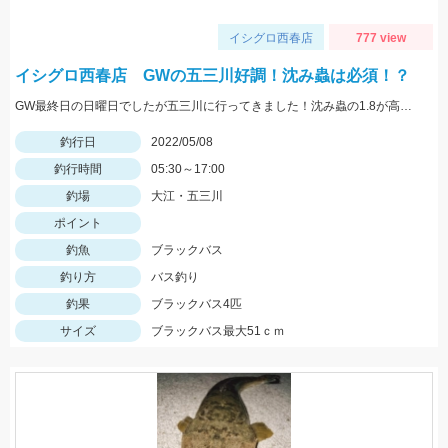
イシグロ西春店
777 view
イシグロ西春店 GWの五三川好調！沈み蟲は必須！？
GW最終日の日曜日でしたが五三川に行ってきました！沈み蟲の1.8が高反応でした！沈み蟲1.8のズル引きで釣果を出せてオフセットフックなので根掛かりも少なくてオススメですよ！
釣行日
2022/05/08
釣行時間
05:30～17:00
釣場
大江・五三川
ポイント
釣魚
ブラックバス
釣り方
バス釣り
釣果
ブラックバス4匹
サイズ
ブラックバス最大51ｃｍ