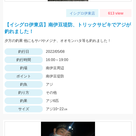
イシグロ伊東店
613 view
【イシグロ伊東店】南伊豆堤防、トリックサビキでアジが
釣れました！
夕方の釣果 他にもサバやメジナ、オオモンハタ等も釣れました！
釣行日
2022/05/08
釣行時間
16:00～19:00
釣場
南伊豆周辺
ポイント
南伊豆堤防
釣魚
アジ
釣り方
その他
釣果
アジ6匹
サイズ
アジ10~22㎝