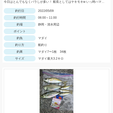
今日はとんでもなくバラしが多い！ 船長としてはヤキモキw いっ時ハマった流しでバタバタタイム バラし20回以上！
釣行日
2022/05/09
釣行時間
06:00～11:00
釣場
静岡・清水周辺
ポイント
釣魚
マダイ
釣り方
船釣り
釣果
マダイ7〜1枚 34枚
サイズ
マダイ最大3.2キロ