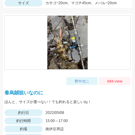
サイズ
カサゴ~20cm、マゴチ45cm、メバル~20cm
野中功二
684 view
春烏賊狙いなのに
ほんと、サイズが選べない！でも釣れると楽しいね！
釣行日
2022/05/08
釣行時間
15:00～17:00
釣場
南伊豆周辺