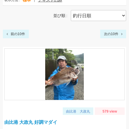
標準
テキストのみ
表示方法
並び順
前の10件
次の10件
由比港 大政丸
579 view
由比港 大政丸 好調マダイ