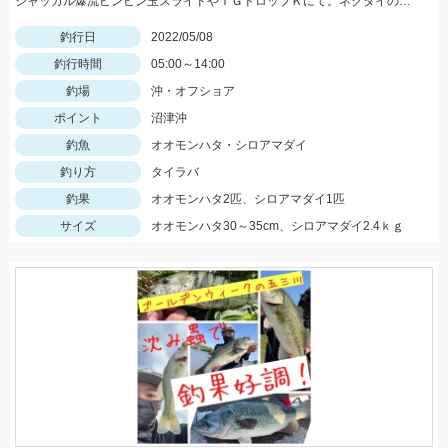
ジャッカル爆流ビンビン玉スライドやＴＧドロップＫにて。ネクタイのカラーは黒やチャートです！
釣行日
2022/05/08
釣行時間
05:00～14:00
釣場
沖・オフショア
ポイント
沼津沖
釣魚
オオモンハタ・シロアマダイ
釣り方
タイラバ
釣果
オオモンハタ2匹、シロアマダイ1匹
サイズ
オオモンハタ30～35cm、シロアマダイ2.4ｋｇ