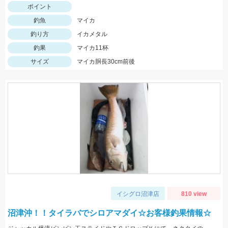
ポイント
釣魚
マイカ
釣り方
イカメタル
釣果
マイカ11杯
サイズ
マイカ胴長30cm前後
イシグロ沼津店
810 view
沼津沖！！タイラバでシロアマダイ☆お客様釣果情報☆