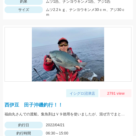
釣果
ムツ1匹、ナンヨウキンメ1匹、アジ1匹
サイズ
ムツ2.2ｋｇ、ナンヨウキンメ30ｃｍ、アジ30ｃ
ｍ
イシグロ沼津店
2791 view
西伊豆 田子沖磯釣行！！
福由丸さんでの渡船。集魚剤はＶ９徳用を使いましたが、混ぜ方でまとまりの調節がしやすく非常に使いやすい集魚剤です。
釣行日
2022/04/21
釣行時間
06:30～15:00