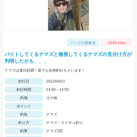
イシグロ西春店
2049 view
バイトしてくるナマズと無視してくるナマズの見分け方が
判明したかも、、、
ナマズは連日好調！昼でも全然釣れちゃいます！
釣行日
2022/04/21
釣行時間
14:00～14:50
釣場
その他
ポイント
釣魚
ナマズ
釣り方
ナマズ・ライギョ釣り
釣果
ナマズ2匹