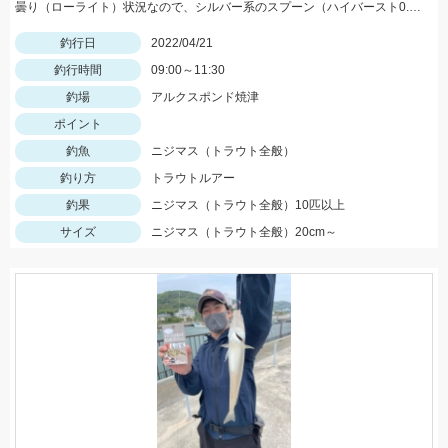
曇り（ローライト）状況なので、シルバー系のスプーン（ハイバースト0.8～1.6ｇ）に好反応でした！
釣行日
2022/04/21
釣行時間
09:00～11:30
釣場
アルクスポンド焼津
ポイント
釣魚
ニジマス（トラウト全般）
釣り方
トラウトルアー
釣果
ニジマス（トラウト全般）10匹以上
サイズ
ニジマス（トラウト全般）20cm～