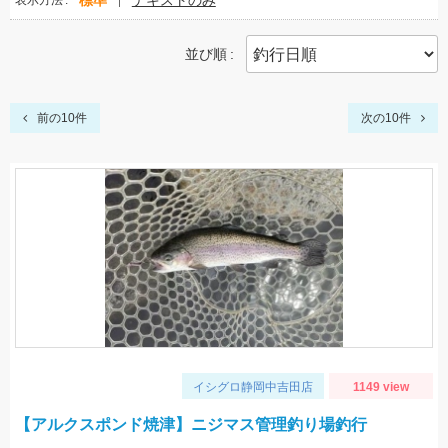
標準
テキストのみ
表示方法
並び順
前の10件
次の10件
イシグロ静岡中吉田店
1149 view
【アルクスポンド焼津】ニジマス管理釣り場釣行