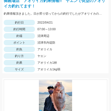
御殿場店 アオリイカ釣果情報!! ヤエンで良型のアオリ
イカ釣れてます！
釣果情報頂きました。日が昇り切ってからの釣行でしたがアオリイカの型が見れた様子！自作のヤエンで釣り上げたようです！
釣行日
2022/04/21
釣行時間
07:00～13:00
釣場
沼津周辺
ポイント
沼津市内堤防
釣魚
アオリイカ
釣り方
ヤエン
釣果
アオリイカ1杯
サイズ
アオリイカ1kg弱