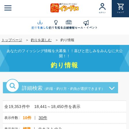
メ
イ
ショップ
ログイン
ン
コ
ン
釣りを楽しむ
釣りを知る
店舗情報
セール・イベント
テ
トップページ
釣りを楽しむ
釣り情報
ン
ツ
あなたのフィッシング情報を大募集！！喜びと悲しみをみんなに大公
に
開！！
移
釣り情報
動
詳細検索
（釣場・釣り方・釣魚が選択できます）
全
19,353
件中
18,441～18,450
件を表示
10件
30件
表示件数