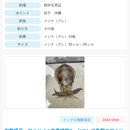
釣場
西伊豆周辺
ポイント
田子 沖磯
釣魚
メジナ（グレ）
釣り方
その他
釣果
メジナ（グレ）15枚
サイズ
メジナ（グレ）30ｃｍ～39ｃｍ
イシグロ御殿場店
1844 view