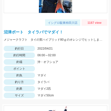
イシグロ駿東柿田川店
1187 view
沼津ボート タイラバでマダイ！
メジャークラフト タイの実ハイブリッド80ｇのオレンジでヒットしました！
釣行日
2022/04/21
釣行時間
06:00～02:00
釣場
沖・オフショア
ポイント
釣魚
マダイ
釣り方
タイラバ
釣果
マダイ2匹
サイズ
マダイ50cm