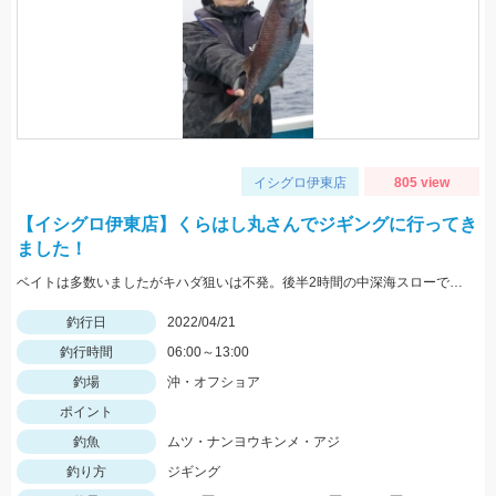
イシグロ伊東店
805 view
【イシグロ伊東店】くらはし丸さんでジギングに行ってき
ました！
ベイトは多数いましたがキハダ狙いは不発。後半2時間の中深海スローで良型ムツやナンヨウキンメが出ました！
釣行日
2022/04/21
釣行時間
06:00～13:00
釣場
沖・オフショア
ポイント
釣魚
ムツ・ナンヨウキンメ・アジ
釣り方
ジギング