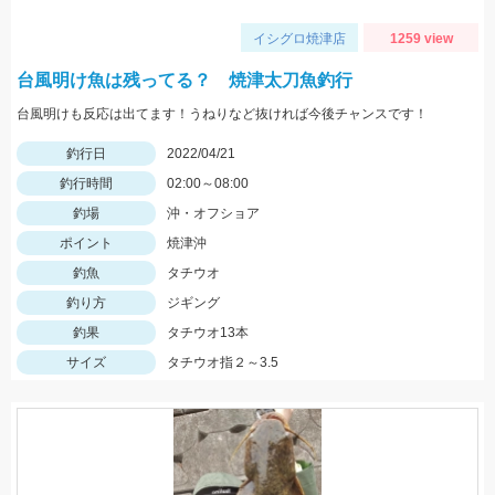
イシグロ焼津店
1259 view
台風明け魚は残ってる？ 焼津太刀魚釣行
台風明けも反応は出てます！うねりなど抜ければ今後チャンスです！
釣行日
2022/04/21
釣行時間
02:00～08:00
釣場
沖・オフショア
ポイント
焼津沖
釣魚
タチウオ
釣り方
ジギング
釣果
タチウオ13本
サイズ
タチウオ指２～3.5