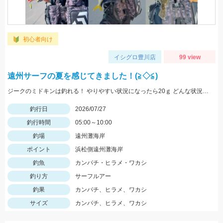
初心者向け
イシグロ豊川店
99 view
遠州サーフの夏を感じてきました！(≧◇≦)
ジークのミドキンは釣れる！ やりやすい状況になったら20ｇ どんな状況でも100ｍ以上飛ばすなら 40ｇがおすすめ
釣行日
2026/07/27
釣行時間
05:00～10:00
釣場
遠州灘海岸
ポイント
浜松側遠州灘海岸
釣魚
カンパチ・ヒラメ・ワカシ
釣り方
サーフルアー
釣果
カンパチ、ヒラメ、ワカシ
サイズ
カンパチ、ヒラメ、ワカシ