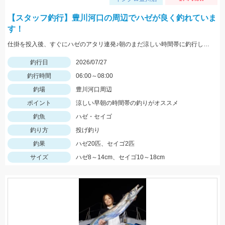
【スタッフ釣行】豊川河口の周辺でハゼが良く釣れていま
す！
仕掛を投入後、すぐにハゼのアタリ連発♪朝のまだ涼しい時間帯に釣行しました。針は7号使用、エサはゴールドイソメがおすすめです！
釣行日
2026/07/27
釣行時間
06:00～08:00
釣場
豊川河口周辺
ポイント
涼しい早朝の時間帯の釣りがオススメ
釣魚
ハゼ・セイゴ
釣り方
投げ釣り
釣果
ハゼ20匹、セイゴ2匹
サイズ
ハゼ8～14cm、セイゴ10～18cm