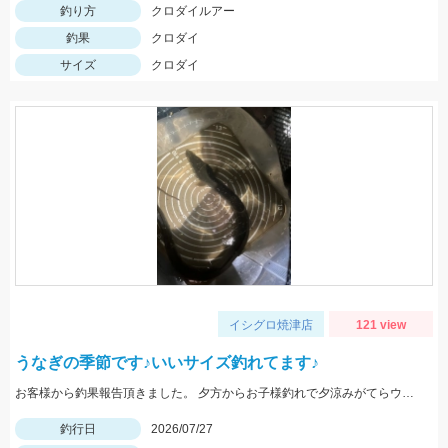
釣り方
クロダイルアー
釣果
クロダイ
サイズ
クロダイ
イシグロ焼津店
121 view
うなぎの季節です♪いいサイズ釣れてます♪
お客様から釣果報告頂きました。 夕方からお子様釣れで夕涼みがてらウナギ釣り 本命４本（うち２本は小型のためリリーズ）その他クロダイ・キビレが２枚釣れました。 エサはドバミミズとのことです。
釣行日
2026/07/27