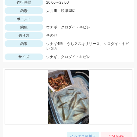
釣行時間
20:00～23:00
釣場
大井川・焼津周辺
ポイント
釣魚
ウナギ・クロダイ・キビレ
釣り方
その他
釣果
ウナギ4匹 うち２匹はリリース、クロダイ・キビ
レ２匹
サイズ
ウナギ、クロダイ・キビレ
イシグロ豊川店
174 view