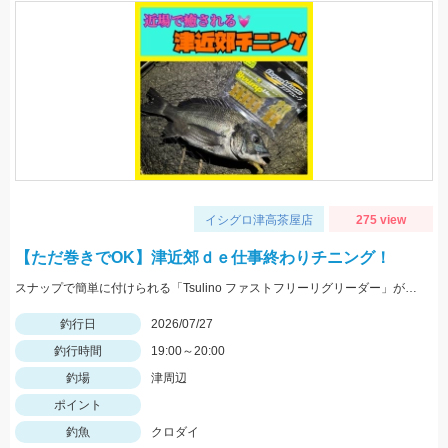
イシグロ津高茶屋店
275 view
【ただ巻きでOK】津近郊ｄｅ仕事終わりチニング！
スナップで簡単に付けられる「Tsulino ファストフリーリグリーダー」が活躍！フックを「ダイワ シルバーウルフ フックSSストレート」に変えてフッキング率アップ！
釣行日
2026/07/27
釣行時間
19:00～20:00
釣場
津周辺
ポイント
釣魚
クロダイ