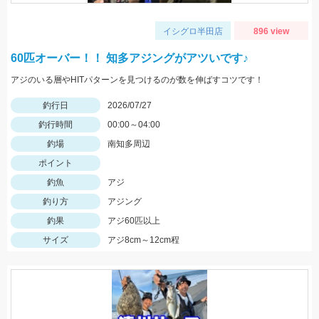
イシグロ半田店
896 view
60匹オーバー！！ 知多アジングがアツいです♪
アジのいる層やHITパターンを見つけるのが数を伸ばすコツです！
釣行日
2026/07/27
釣行時間
00:00～04:00
釣場
南知多周辺
ポイント
釣魚
アジ
釣り方
アジング
釣果
アジ60匹以上
サイズ
アジ8cm～12cm程