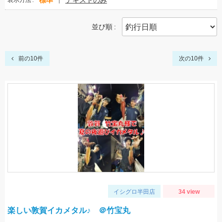
標準
テキストのみ
表示方法
並び順
前の10件
次の10件
イシグロ半田店
34 view
楽しい敦賀イカメタル♪ ＠竹宝丸