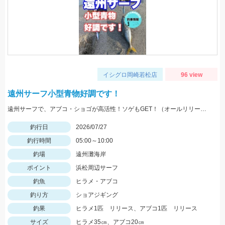
イシグロ岡崎若松店
96 view
遠州サーフ小型青物好調です！
遠州サーフで、アブコ・ショゴが高活性！ソゲもGET！（オールリリースさせて頂きました）ヒットルアーは、ジーク Ｆサーディン20ｇ 20ｇのサイズ感が良かったです！
釣行日
2026/07/27
釣行時間
05:00～10:00
釣場
遠州灘海岸
ポイント
浜松周辺サーフ
釣魚
ヒラメ・アブコ
釣り方
ショアジギング
釣果
ヒラメ1匹 リリース、アブコ1匹 リリース
サイズ
ヒラメ35㎝、アブコ20㎝