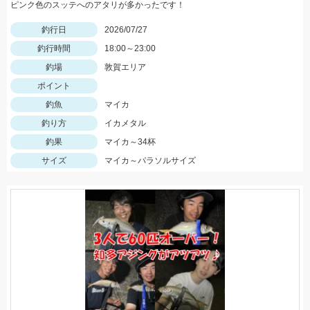
ピンク色のスッテへのアタリが多かったです！
釣行日
2026/07/27
釣行時間
18:00～23:00
釣場
敦賀エリア
ポイント
釣魚
マイカ
釣り方
イカメタル
釣果
マイカ～34杯
サイズ
マイカ～パラソルサイズ