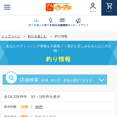
メ
イ
ショップ
ログイン
ン
コ
ン
釣りを楽しむ
釣りを知る
店舗情報
セール・イベント
テ
トップページ
釣りを楽しむ
釣り情報
ン
ツ
あなたのフィッシング情報を大募集！！喜びと悲しみをみんなに大公
に
開！！
移
釣り情報
動
詳細検索
（釣場・釣り方・釣魚が選択できます）
全
19,329
件中
91～100
件を表示
10件
30件
表示件数