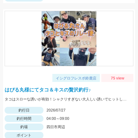
イシグロフレスポ鈴鹿店
75 view
はぴる丸様にてタコ＆キスの贅沢釣行♪
タコはスローな誘いが有効！シャクリすぎない大人しい誘いでヒットしました。
釣行日
2026/07/27
釣行時間
04:00～09:00
釣場
四日市周辺
ポイント