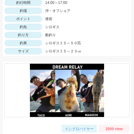
釣行時間
14:00～17:00
釣場
沖・オフショア
ポイント
港前
釣魚
シロギス
釣り方
船釣り
釣果
シロギス１５～５０匹
サイズ
シロギス１５～２３㎝
イシグロバイヤー
2000 view