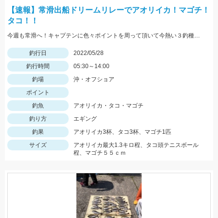
【速報】常滑出船ドリームリレーでアオリイカ！マゴチ！
タコ！！
今週も常滑へ！キャプテンに色々ポイントを周って頂いて今熱い３釣種を釣ることができました！！大興奮！！！
釣行日
2022/05/28
釣行時間
05:30～14:00
釣場
沖・オフショア
ポイント
釣魚
アオリイカ・タコ・マゴチ
釣り方
エギング
釣果
アオリイカ3杯、タコ3杯、マゴチ1匹
サイズ
アオリイカ最大1.3キロ程、タコ頭テニスボール
程、マゴチ５５ｃｍ