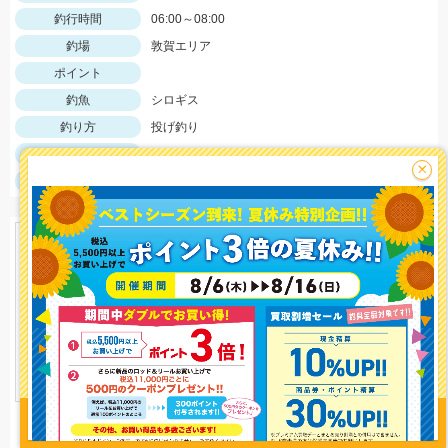
釣行時間
06:00～08:00
釣場
敦賀エリア
ポイント
釣魚
シロギス
釣り方
投げ釣り
釣果
シロギス多数
×
サイズ
シロギス~20cm
釣り情報を
投稿する
忠栄丸
534 view