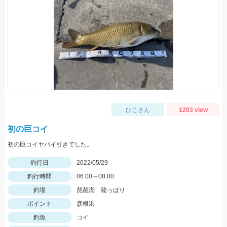
ひこさん
1203 view
初の巨コイ
初の巨コイヤバイ引きでした。
釣行日
2022/05/29
釣行時間
06:00～08:00
釣場
琵琶湖 陸っぱり
ポイント
彦根港
釣魚
コイ