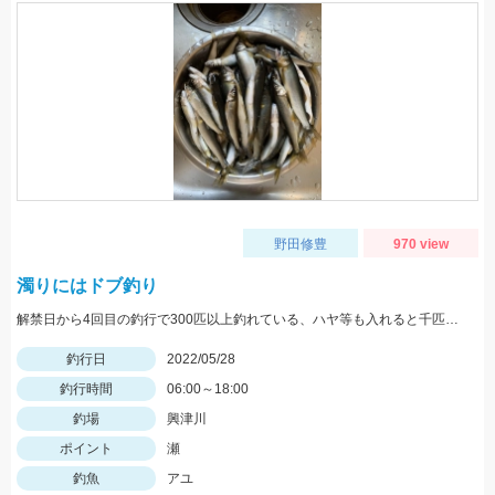
野田修豊
970 view
濁りにはドブ釣り
解禁日から4回目の釣行で300匹以上釣れている、ハヤ等も入れると千匹、手返し大変
釣行日
2022/05/28
釣行時間
06:00～18:00
釣場
興津川
ポイント
瀬
釣魚
アユ