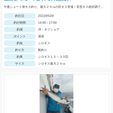
午後ショート便キス釣り、最大２４㎝の巨ギス登場！良型キス絶好調です！
釣行日
2022/05/29
釣行時間
14:00～17:00
釣場
沖・オフショア
ポイント
港前
釣魚
シロギス
釣り方
船釣り
釣果
シロギス１５～３３匹
サイズ
シロギス最大２４㎝