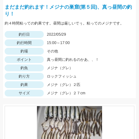
まだまだ釣れます！メジナの巣窟(第５回)、真っ昼間の釣
り！
約４時間粘っての釣果です。昼間は厳しいでぅ。粘ってのメジナです。
釣行日
2022/05/29
釣行時間
15:00～17:00
釣場
その他
ポイント
真っ昼間に釣れるのかあ、、！
釣魚
メジナ（グレ）
釣り方
ロックフィッシュ
釣果
メジナ（グレ）２匹
サイズ
メジナ（グレ）２７cm