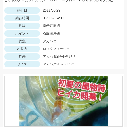
ヒットルアーはプロズワン：スパイニークロー #18ケイムラクリアルビー 良型アカハタ おめでとうございます！
釣行日
2022/05/29
釣行時間
05:00～14:00
釣場
南伊豆周辺
ポイント
石廊崎沖磯
釣魚
アカハタ
釣り方
ロックフィッシュ
釣果
アカハタ2匹小型ﾘﾘｰｽ
サイズ
アカハタ20～30ｃｍ