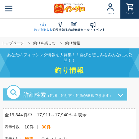
メ
イ
ショップ
ログイン
ン
コ
ン
釣りを楽しむ
釣りを知る
店舗情報
セール・イベント
テ
トップページ
釣りを楽しむ
釣り情報
ン
ツ
あなたのフィッシング情報を大募集！！喜びと悲しみをみんなに大公
に
開！！
移
釣り情報
動
詳細検索
（釣場・釣り方・釣魚が選択できます）
全
19,344
件中
17,911～17,940
件を表示
10件
30件
表示件数