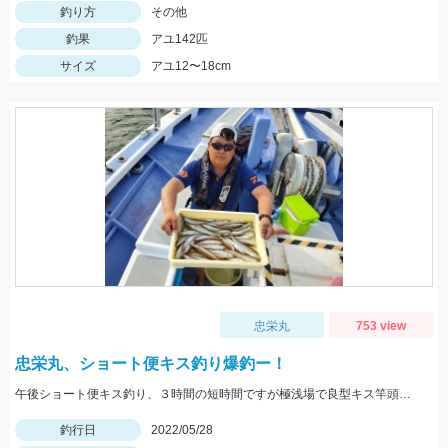
釣り方
その他
釣果
アユ142匹
サイズ
アユ12〜18cm
忠栄丸
753 view
忠栄丸、ショート便キス釣り爆釣ー！
午後ショート便キス釣り、３時間の短時間ですが極浅場で良型キス竿頭５０匹と入れ食い状態でした！
釣行日
2022/05/28