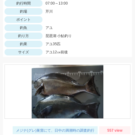
釣行時間
07:00～13:00
釣場
芹川
ポイント
釣魚
アユ
釣り方
琵琶湖 小鮎釣り
釣果
アユ35匹
サイズ
アユ12㎝前後
メジナ(グレ)巣窟にて、日中の満潮時の調査釣行
557 view