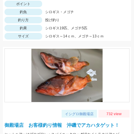
ポイント
釣魚
シロギス・メゴチ
釣り方
投げ釣り
釣果
シロギス19匹、メゴチ5匹
サイズ
シロギス～14ｃｍ、メゴチ～13ｃｍ
イシグロ御殿場店
732 view
御殿場店 お客様釣り情報 沖磯でアカハタゲット！