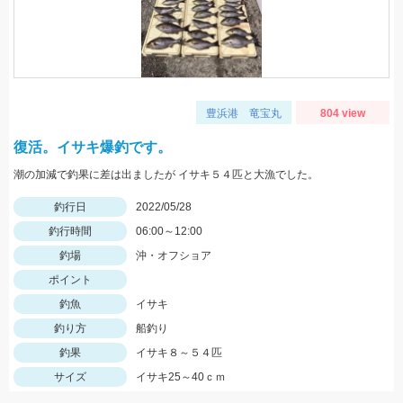
豊浜港 竜宝丸
804 view
復活。イサキ爆釣です。
潮の加減で釣果に差は出ましたが イサキ５４匹と大漁でした。
釣行日
2022/05/28
釣行時間
06:00～12:00
釣場
沖・オフショア
ポイント
釣魚
イサキ
釣り方
船釣り
釣果
イサキ８～５４匹
サイズ
イサキ25～40ｃｍ