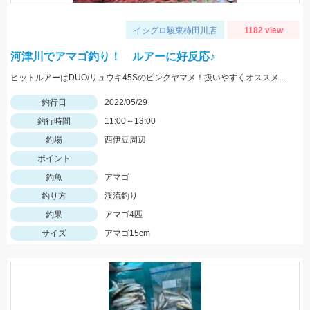
イシグロ駿東柿田川店
1182 view
河津川でアマゴ釣り！ ルアーに好反応♪
ヒットルアーはDUO/リュウキ45Sのピンクヤマメ！扱いやすくオススメです。
釣行日
2022/05/29
釣行時間
11:00～13:00
釣場
西伊豆周辺
ポイント
釣魚
アマゴ
釣り方
渓流釣り
釣果
アマゴ4匹
サイズ
アマゴ15cm