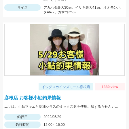
サイズ
アカハタ最大30㎝、イサキ最大41㎝、オオモンハ
タ46㎝、カサゴ25㎝
イシグロカインズモール彦根店
1380 view
彦根店 お客様小鮎釣果情報
エサは、小鮎マキエと冷凍シラスのミックス餌を使用。底ずるらせんカゴの流し釣りでの釣果です。
釣行日
2022/05/29
釣行時間
12:00～16:00