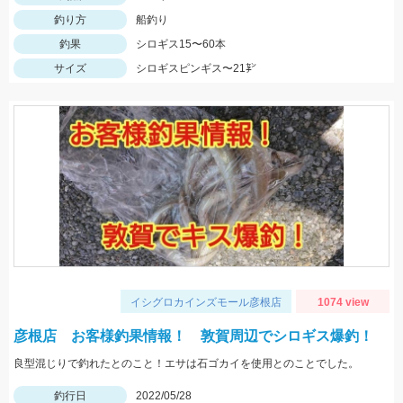
釣り方
船釣り
釣果
シロギス15〜60本
サイズ
シロギスピンギス〜21㌢
イシグロカインズモール彦根店
1074 view
彦根店 お客様釣果情報！ 敦賀周辺でシロギス爆釣！
良型混じりで釣れたとのこと！エサは石ゴカイを使用とのことでした。
釣行日
2022/05/28