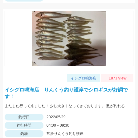
イシグロ鳴海店
1873 view
イシグロ鳴海店 りんくう釣り護岸でシロギスが好調で
す！
またまた行って来ました！ 少し大きくなってきております。 数が釣れるので楽しいですよ！
釣行日
2022/05/29
釣行時間
04:00～09:30
釣場
常滑りんくう釣り護岸