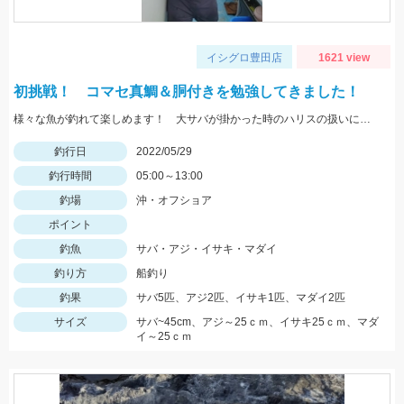
イシグロ豊田店
1621 view
初挑戦！ コマセ真鯛＆胴付きを勉強してきました！
様々な魚が釣れて楽しめます！ 大サバが掛かった時のハリスの扱いにはご用心！
釣行日
2022/05/29
釣行時間
05:00～13:00
釣場
沖・オフショア
ポイント
釣魚
サバ・アジ・イサキ・マダイ
釣り方
船釣り
釣果
サバ5匹、アジ2匹、イサキ1匹、マダイ2匹
サイズ
サバ~45cm、アジ～25ｃｍ、イサキ25ｃｍ、マダ
イ～25ｃｍ