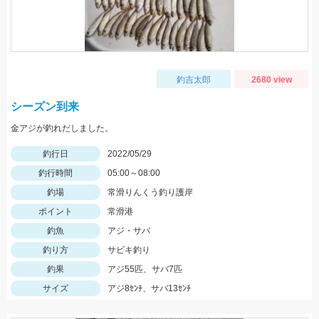
釣吉太郎
2680 view
シーズン到来
金アジが釣れだしました。
釣行日
2022/05/29
釣行時間
05:00～08:00
釣場
常滑りんくう釣り護岸
ポイント
常滑港
釣魚
アジ・サバ
釣り方
サビキ釣り
釣果
アジ55匹、サバ7匹
サイズ
アジ8ｾﾝﾁ、サバ13ｾﾝﾁ