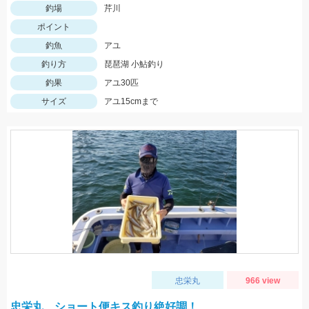
釣場
芹川
ポイント
釣魚
アユ
釣り方
琵琶湖 小鮎釣り
釣果
アユ30匹
サイズ
アユ15cmまで
忠栄丸
966 view
忠栄丸、ショート便キス釣り絶好調！