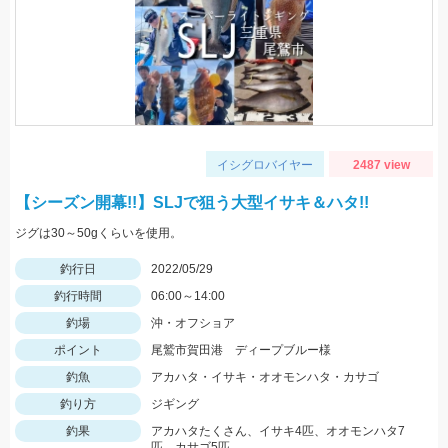
イシグロバイヤー
2487 view
【シーズン開幕!!】SLJで狙う大型イサキ＆ハタ!!
ジグは30～50gくらいを使用。
釣行日
2022/05/29
釣行時間
06:00～14:00
釣場
沖・オフショア
ポイント
尾鷲市賀田港 ディープブルー様
釣魚
アカハタ・イサキ・オオモンハタ・カサゴ
釣り方
ジギング
釣果
アカハタたくさん、イサキ4匹、オオモンハタ7
匹、カサゴ5匹