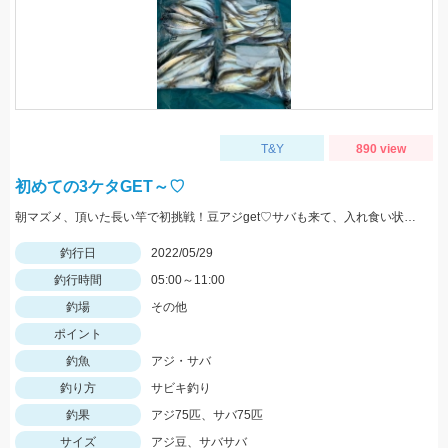
T&Y
890 view
初めての3ケタGET～♡
朝マズメ、頂いた長い竿で初挑戦！豆アジget♡サバも来て、入れ食い状態最高～！(笑) サイズ小さいから調理大変ですｗｗｗ
釣行日
2022/05/29
釣行時間
05:00～11:00
釣場
その他
ポイント
釣魚
アジ・サバ
釣り方
サビキ釣り
釣果
アジ75匹、サバ75匹
サイズ
アジ豆、サバサバ