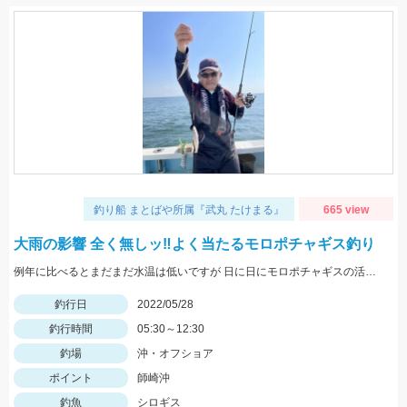
釣り船 まとばや所属『武丸 たけまる』
665 view
大雨の影響 全く無しッ‼︎よく当たるモロポチャギス釣り
例年に比べるとまだまだ水温は低いですが 日に日にモロポチャギスの活性 高まってますよッ(^-^)
釣行日
2022/05/28
釣行時間
05:30～12:30
釣場
沖・オフショア
ポイント
師崎沖
釣魚
シロギス