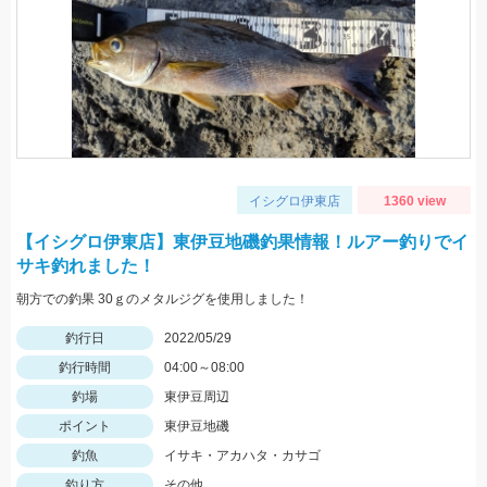
イシグロ伊東店
1360 view
【イシグロ伊東店】東伊豆地磯釣果情報！ルアー釣りでイ
サキ釣れました！
朝方での釣果 30ｇのメタルジグを使用しました！
釣行日
2022/05/29
釣行時間
04:00～08:00
釣場
東伊豆周辺
ポイント
東伊豆地磯
釣魚
イサキ・アカハタ・カサゴ
釣り方
その他