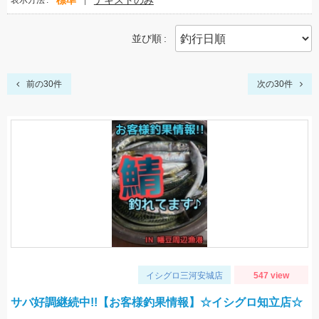
標準
テキストのみ
表示方法
並び順
前の30件
次の30件
イシグロ三河安城店
547 view
サバ好調継続中!!【お客様釣果情報】☆イシグロ知立店☆