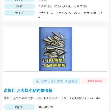
釣果
イサキ1匹、アカハタ2匹、カサゴ2匹
サイズ
イサキ41㎝、アカハタ20～27㎝、カサゴ20～25
㎝
イシグロカインズモール彦根店
1224 view
彦根店 お客様小鮎釣果情報
芹川下流での釣果です。仕掛けはササメ：ピカイチ小鮎ホワイトパール2.5号がオススメです！
釣行日
2022/05/29