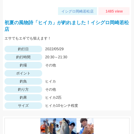
イシグロ岡崎若松店
1485 view
初夏の風物詩「ヒイカ」が釣れました！イシグロ岡崎若松
店
エサでもエギでも狙えます！
釣行日
2022/05/29
釣行時間
20:30～21:30
釣場
その他
ポイント
釣魚
ヒイカ
釣り方
その他
釣果
ヒイカ2匹
サイズ
ヒイカ10センチ程度