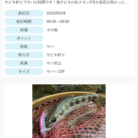
サビキ釣りでサバが好調です！漁サビキの白スキン5号が反応が良かったそうです♪
釣行日
2022/05/29
釣行時間
08:00～09:00
釣場
その他
ポイント
釣魚
サバ
釣り方
サビキ釣り
釣果
サバ沢山
サイズ
サバ～15㌢