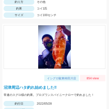
釣り方
その他
釣果
コイ1匹
サイズ
コイ100センチ
イシグロ駿東柿田川店
854 view
沼津周辺ハタ釣れ始めました‼
常連のスグロ様の釣果。プロズワンスパイニークローで釣れました！
釣行日
2022/05/28