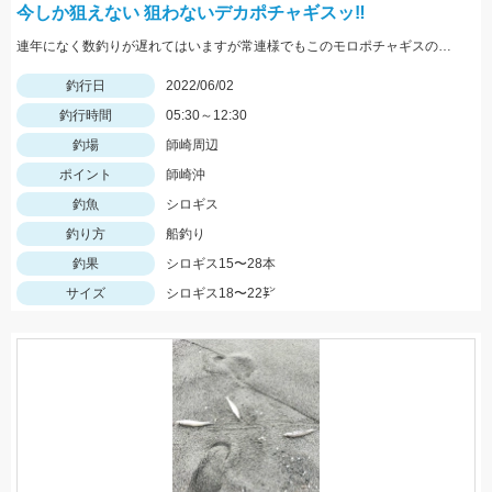
今しか狙えない 狙わないデカポチャギスッ‼︎
連年になく数釣りが遅れてはいますが常連様でもこのモロポチャギスのデカさには かなり魅力的みたいですよッ(^-^)♡
釣行日
2022/06/02
釣行時間
05:30～12:30
釣場
師崎周辺
ポイント
師崎沖
釣魚
シロギス
釣り方
船釣り
釣果
シロギス15〜28本
サイズ
シロギス18〜22㌢