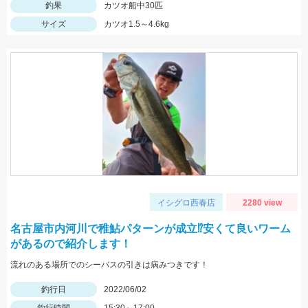
釣果
カツオ船中30匹
サイズ
カツオ1.5～4.6kg
イシグロ西春店
2280 view
名古屋市内河川で稚鮎パターンが成立⁉安くて良いワーム
があるので紹介します！
流れのある場所でのシーバスの引きは病みつきです！
釣行日
2022/06/02