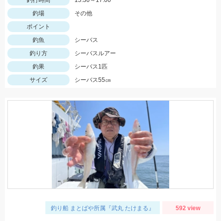
釣行時間
15:30～17:00
釣場
その他
ポイント
釣魚
シーバス
釣り方
シーバスルアー
釣果
シーバス1匹
サイズ
シーバス55㎝
釣り船 まとばや所属『武丸 たけまる』
592 view