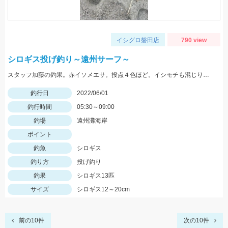
イシグロ磐田店
790 view
シロギス投げ釣り～遠州サーフ～
スタッフ加藤の釣果。赤イソメエサ。投点４色ほど。イシモチも混じりました。
釣行日
2022/06/01
釣行時間
05:30～09:00
釣場
遠州灘海岸
ポイント
釣魚
シロギス
釣り方
投げ釣り
釣果
シロギス13匹
サイズ
シロギス12～20cm
前の10件
次の10件