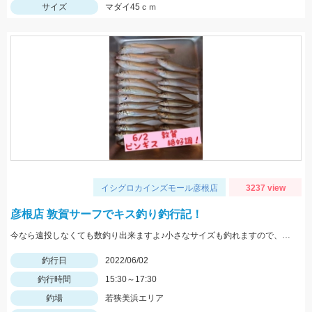
サイズ
マダイ45ｃｍ
イシグロカインズモール彦根店
3237 view
彦根店 敦賀サーフでキス釣り釣行記！
今なら遠投しなくても数釣り出来ますよ♪小さなサイズも釣れますので、針は6号を用意しましょう！
釣行日
2022/06/02
釣行時間
15:30～17:30
釣場
若狭美浜エリア