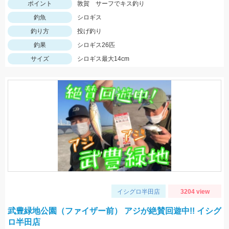
ポイント
敦賀 サーフでキス釣り
釣魚
シロギス
釣り方
投げ釣り
釣果
シロギス26匹
サイズ
シロギス最大14cm
イシグロ半田店
3204 view
武豊緑地公園（ファイザー前） アジが絶賛回遊中!! イシグ
ロ半田店