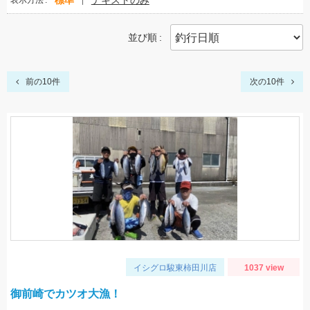
標準
テキストのみ
表示方法
並び順
前の10件
次の10件
イシグロ駿東柿田川店
1037 view
御前崎でカツオ大漁！