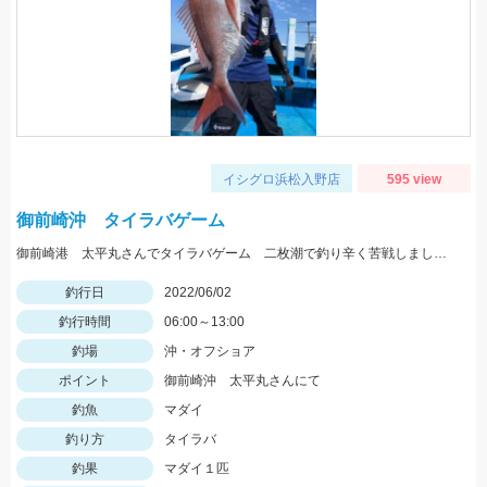
イシグロ浜松入野店
595 view
御前崎沖 タイラバゲーム
御前崎港 太平丸さんでタイラバゲーム 二枚潮で釣り辛く苦戦しましたが本命キャッチできました。
釣行日
2022/06/02
釣行時間
06:00～13:00
釣場
沖・オフショア
ポイント
御前崎沖 太平丸さんにて
釣魚
マダイ
釣り方
タイラバ
釣果
マダイ１匹