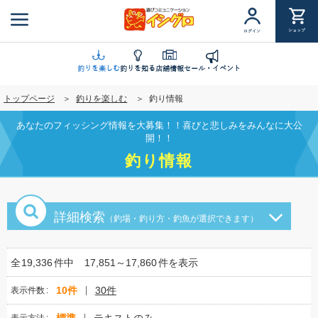
メ
イ
ショップ
ログイン
ン
コ
ン
釣りを楽しむ
釣りを知る
店舗情報
セール・イベント
テ
トップページ
釣りを楽しむ
釣り情報
ン
ツ
あなたのフィッシング情報を大募集！！喜びと悲しみをみんなに大公
に
開！！
移
釣り情報
動
詳細検索
（釣場・釣り方・釣魚が選択できます）
全
19,336
件中
17,851～17,860
件を表示
10件
30件
表示件数