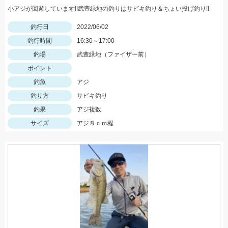
小アジが回遊しています!!武豊緑地の釣りはサビキ釣り＆ちょい投げ釣り!!
釣行日
2022/06/02
釣行時間
16:30～17:00
釣場
武豊緑地（ファイザー前）
ポイント
釣魚
アジ
釣り方
サビキ釣り
釣果
アジ複数
サイズ
アジ８ｃｍ程