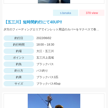
s.tanaka
370 view
【五三川】短時間釣行にて40UP‼︎
夕方のフィーディングエリアでインレット周辺のカバーをマクベスで巻いているとスーッというバキュームバイト‼︎
釣行日
2022/06/02
釣行時間
18:00～18:30
釣場
大江・五三川
ポイント
五三川上流域
釣魚
ブラックバス
釣り方
バス釣り
釣果
ブラックバス1匹
サイズ
ブラックバス40up