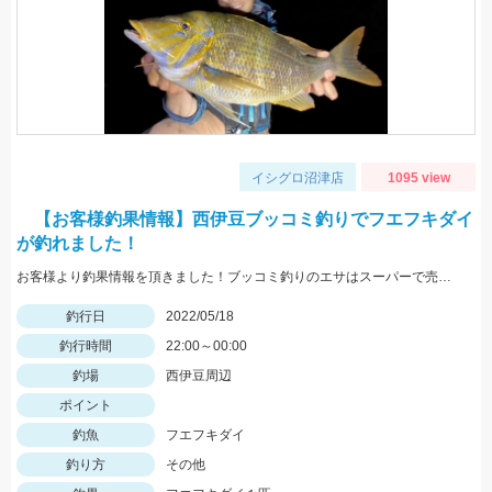
イシグロ沼津店
1095 view
【お客様釣果情報】西伊豆ブッコミ釣りでフエフキダイ
が釣れました！
お客様より釣果情報を頂きました！ブッコミ釣りのエサはスーパーで売っているムツッコ。短い釣行時間で時合を逃さずヒットさせました。
釣行日
2022/05/18
釣行時間
22:00～00:00
釣場
西伊豆周辺
ポイント
釣魚
フエフキダイ
釣り方
その他