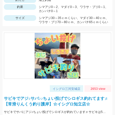
釣り方
海上釣堀
釣果
シマアジ0～2、マダイ0～3、ワラサ・ブリ0～1、
カンパチ0～1
サイズ
シマアジ30～35ｃｍくらい、マダイ30～40ｃｍ、
ワラサ・ブリ70～80ｃｍ、カンパチ65ｃｍくらい
イシグロ三河安城店
2653 view
サビキでアジ♪サバ♪♪ちょい投げでシロギス釣れてます♬
【常滑りんくう釣り護岸】☆イシグロ知立店☆
サビキでサバにアジ♪ちょい投げでシロギスが釣れています♬サビキは5号前後の針がオススメです☆