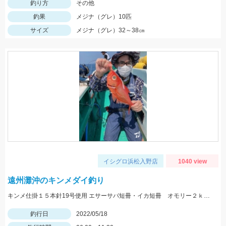
釣り方
その他
釣果
メジナ（グレ）10匹
サイズ
メジナ（グレ）32～38㎝
イシグロ浜松入野店
1040 view
遠州灘沖のキンメダイ釣り
キンメ仕掛１５本針19号使用 エサーサバ短冊・イカ短冊 オモリー２ｋｇ使用
釣行日
2022/05/18