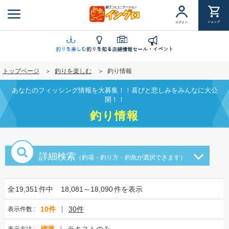
メ
イ
ショップ
ログイン
ン
コ
ン
釣りを楽しむ
釣りを知る
店舗情報
セール・イベント
テ
トップページ
釣りを楽しむ
釣り情報
ン
ツ
あなたのフィッシング情報を大募集！！喜びと悲しみをみんなに大公
に
開！！
移
釣り情報
動
詳細検索
（釣場・釣り方・釣魚が選択できます）
全
19,351
件中
18,081～18,090
件を表示
10件
30件
表示件数