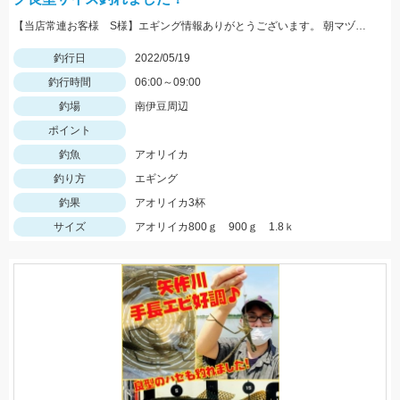
【当店常連お客様 S様】エギング情報ありがとうございます。 朝マヅメの時間帯３杯立て続けに、1.8㌔・800ｇ・900ｇが釣れました！ 1.8㌔のヒットエギは【エギ王Ｋ3.5号 黒潮ＳＰ マッスルファイト】
釣行日
2022/05/19
釣行時間
06:00～09:00
釣場
南伊豆周辺
ポイント
釣魚
アオリイカ
釣り方
エギング
釣果
アオリイカ3杯
サイズ
アオリイカ800ｇ 900ｇ 1.8ｋ