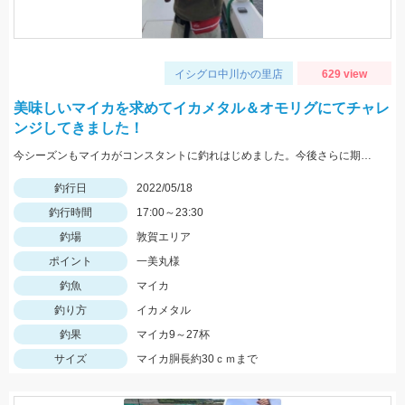
イシグロ中川かの里店
629 view
美味しいマイカを求めてイカメタル＆オモリグにてチャレ
ンジしてきました！
今シーズンもマイカがコンスタントに釣れはじめました。今後さらに期待できるので是非釣りに行ってみてください！
釣行日
2022/05/18
釣行時間
17:00～23:30
釣場
敦賀エリア
ポイント
一美丸様
釣魚
マイカ
釣り方
イカメタル
釣果
マイカ9～27杯
サイズ
マイカ胴長約30ｃｍまで