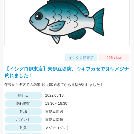
イシグロ伊東店
405 view
【イシグロ伊東店】東伊豆堤防、ウキフカセで良型メジナ
釣れました！
午後から夕方での釣果 16：00過ぎてから良型が釣れました！
釣行日
2022/05/18
釣行時間
13:30～18:30
釣場
東伊豆周辺
ポイント
東伊豆堤防
釣魚
メジナ（グレ）