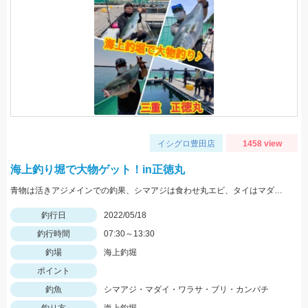
イシグロ豊田店
1458 view
海上釣り堀で大物ゲット！in正徳丸
青物は活きアジメインでの釣果、シマアジは食わせ丸エビ、タイはマダイイエローが効果的でした。
釣行日
2022/05/18
釣行時間
07:30～13:30
釣場
海上釣堀
ポイント
釣魚
シマアジ・マダイ・ワラサ・ブリ・カンパチ