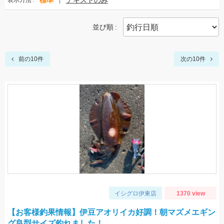
標準
テキストのみ
表示方法
並び順
前の10件
次の10件
イシグロ伊東店
1370 view
【お客様釣果情報】伊豆アオリイカ好調！朝マズメエギン
グ良型サイズ釣れました！