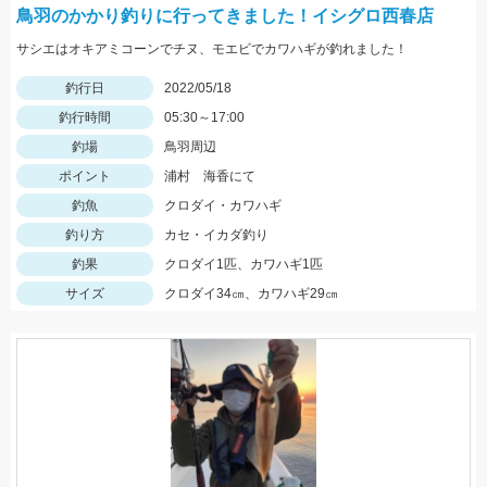
鳥羽のかかり釣りに行ってきました！イシグロ西春店
サシエはオキアミコーンでチヌ、モエビでカワハギが釣れました！
釣行日
2022/05/18
釣行時間
05:30～17:00
釣場
鳥羽周辺
ポイント
浦村 海香にて
釣魚
クロダイ・カワハギ
釣り方
カセ・イカダ釣り
釣果
クロダイ1匹、カワハギ1匹
サイズ
クロダイ34㎝、カワハギ29㎝