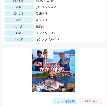
釣行時間
06:00～11:30
釣場
沖・オフショア
ポイント
遠州灘沖
釣魚
キンメダイ
釣り方
船釣り
釣果
キンメダイ1匹
サイズ
キンメダイ約40cm
イシグロ西春店
913 view