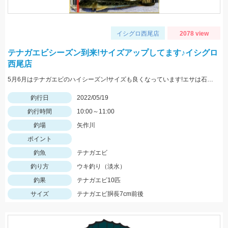
イシグロ西尾店
2078 view
テナガエビシーズン到来!サイズアップしてます♪イシグロ
西尾店
5月6月はテナガエビのハイシーズン!サイズも良くなっています!エサは石ゴカイで、小さく切ると針掛かりアップします!
釣行日
2022/05/19
釣行時間
10:00～11:00
釣場
矢作川
ポイント
釣魚
テナガエビ
釣り方
ウキ釣り（淡水）
釣果
テナガエビ10匹
サイズ
テナガエビ胴長7cm前後