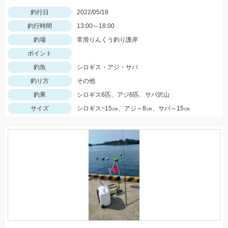
釣行日
2022/05/18
釣行時間
13:00～18:00
釣場
常滑りんくう釣り護岸
ポイント
釣魚
シロギス・アジ・サバ
釣り方
その他
釣果
シロギス6匹、アジ6匹、サバ沢山
サイズ
シロギス~15㎝、アジ～8㎝、サバ～15㎝