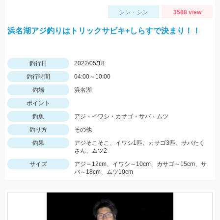
シン・シン
3588 view
浜名湖アジ釣りはトリックサビキ+しらすで決まり！！
釣行日
2022/05/18
釣行時間
04:00～10:00
釣場
浜名湖
ポイント
釣魚
アジ・イワシ・カサゴ・サバ・ムツ
釣り方
その他
釣果
アジそこそこ、イワシ1匹、カサゴ3匹、サバたく
さん、ムツ2
サイズ
アジ～12cm、イワシ～10cm、カサゴ～15cm、サ
バ～18cm、ムツ10cm