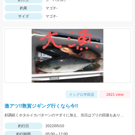
釣り方
シーバスルアー
釣果
マゴチ-
サイズ
マゴチ-
イシグロ半田店
2821 view
激アツ!!敦賀ジギング行くなら今!!
好調続くホタルイカパターンのマダイに加え、当日はブリの回遊もあり大爆釣!! 迷ってる場合じゃないですよ(笑) 行くなら今しかない!!
釣行日
2022/05/10
釣行時間
05:00～12:00