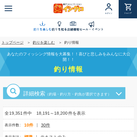
メ
イ
ショップ
ログイン
ン
コ
ン
釣りを楽しむ
釣りを知る
店舗情報
セール・イベント
テ
トップページ
釣りを楽しむ
釣り情報
ン
ツ
あなたのフィッシング情報を大募集！！喜びと悲しみをみんなに大公
に
開！！
移
釣り情報
動
詳細検索
（釣場・釣り方・釣魚が選択できます）
全
19,351
件中
18,191～18,200
件を表示
10件
30件
表示件数