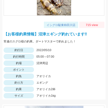
イシグロ駿東柿田川店
715 view
【お客様釣果情報】沼津エギング釣れています‼
常連のスグロ様の釣果。ダートマスターで釣れました！
釣行日
2022/05/10
釣行時間
05:00～07:00
釣場
沼津周辺
ポイント
釣魚
アオリイカ
釣り方
エギング
釣果
アオリイカ2杯
サイズ
アオリイカ1kg