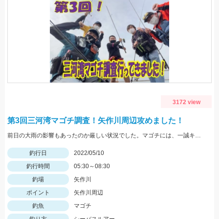
3172 view
第3回三河湾マゴチ調査！矢作川周辺攻めました！
前日の大雨の影響もあったのか厳しい状況でした。マゴチには、一誠キャラメルシャッドが使いやすくオススメ！
釣行日
2022/05/10
釣行時間
05:30～08:30
釣場
矢作川
ポイント
矢作川周辺
釣魚
マゴチ