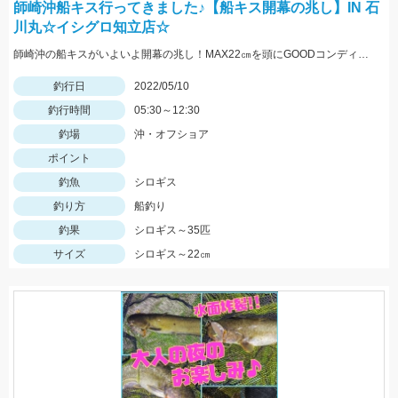
師崎沖船キス行ってきました♪【船キス開幕の兆し】IN 石
川丸☆イシグロ知立店☆
師崎沖の船キスがいよいよ開幕の兆し！MAX22㎝を頭にGOODコンディションのシロギスが釣れ始めました♪
釣行日
2022/05/10
釣行時間
05:30～12:30
釣場
沖・オフショア
ポイント
釣魚
シロギス
釣り方
船釣り
釣果
シロギス～35匹
サイズ
シロギス～22㎝