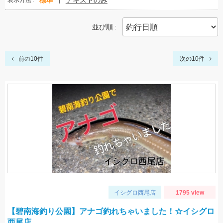
標準
テキストのみ
表示方法
並び順
前の10件
次の10件
イシグロ西尾店
1795 view
【碧南海釣り公園】アナゴ釣れちゃいました！☆イシグロ
西尾店