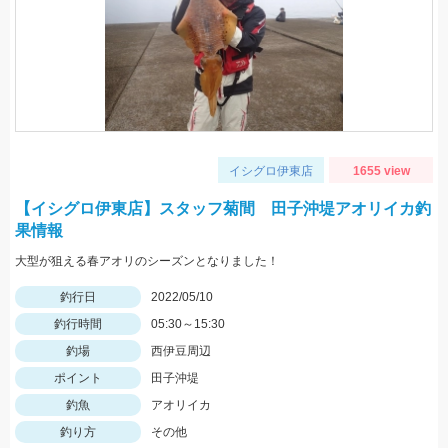
イシグロ伊東店
1655 view
【イシグロ伊東店】スタッフ菊間 田子沖堤アオリイカ釣
果情報
大型が狙える春アオリのシーズンとなりました！
釣行日
2022/05/10
釣行時間
05:30～15:30
釣場
西伊豆周辺
ポイント
田子沖堤
釣魚
アオリイカ
釣り方
その他