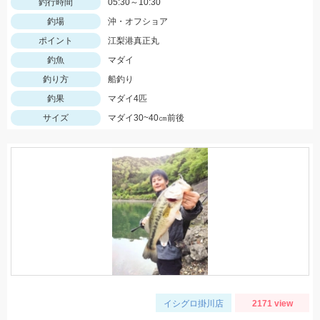
釣行時間
05:30～10:30
釣場
沖・オフショア
ポイント
江梨港真正丸
釣魚
マダイ
釣り方
船釣り
釣果
マダイ4匹
サイズ
マダイ30~40㎝前後
イシグロ掛川店
2171 view