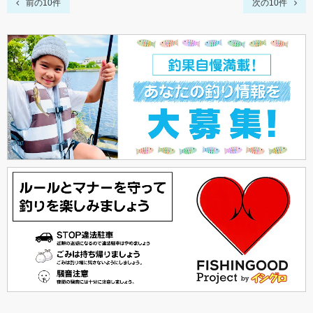
前の10件
次の10件