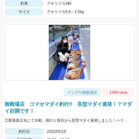
釣果
アオリイカ3杯
サイズ
アオリイカ0.8～1.5kg
イシグロ御殿場店
1306 view
御殿場店 コマセマダイ釣行!! 良型マダイ連発！？マダ
イ好調です！
江梨港真正丸にて出船。朝の１投目から良型マダイ連発しました！ハリスは4号10ｍを使用。針はチヌ針３号でひかり玉レッド2号を使いました！
釣行日
2022/05/10