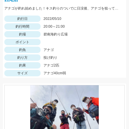
アナゴが釣れ始めました！キス釣りのついでに日没後、アナゴを狙ってみませんか？
釣行日
2022/05/10
釣行時間
20:00～21:00
釣場
碧南海釣り広場
ポイント
釣魚
アナゴ
釣り方
投げ釣り
釣果
アナゴ2匹
サイズ
アナゴ40cm弱