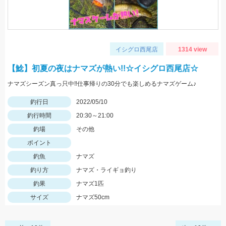
イシグロ西尾店
1314 view
【鯰】初夏の夜はナマズが熱い!!☆イシグロ西尾店☆
ナマズシーズン真っ只中‼仕事帰りの30分でも楽しめるナマズゲーム♪
釣行日
2022/05/10
釣行時間
20:30～21:00
釣場
その他
ポイント
釣魚
ナマズ
釣り方
ナマズ・ライギョ釣り
釣果
ナマズ1匹
サイズ
ナマズ50cm