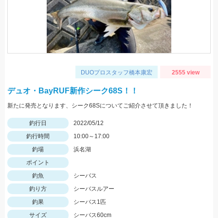
DUOプロスタッフ橋本康宏
2555 view
デュオ・BayRUF新作シーク68S！！
新たに発売となります、シーク68Sについてご紹介させて頂きました！
釣行日
2022/05/12
釣行時間
10:00～17:00
釣場
浜名湖
ポイント
釣魚
シーバス
釣り方
シーバスルアー
釣果
シーバス1匹
サイズ
シーバス60cm