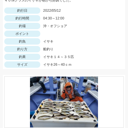
４０㎝クラスのイサキが朝から好調でした。
釣行日
2022/05/12
釣行時間
04:30～12:00
釣場
沖・オフショア
ポイント
釣魚
イサキ
釣り方
船釣り
釣果
イサキ１４～３５匹
サイズ
イサキ26～40ｃｍ