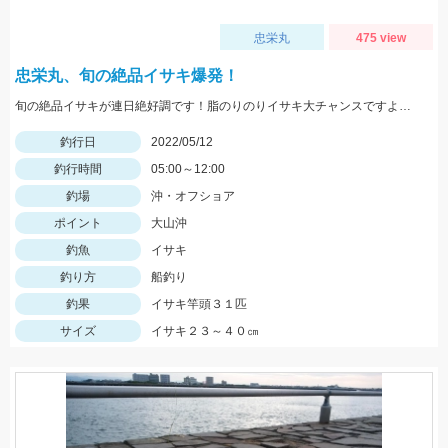
忠栄丸
475 view
忠栄丸、旬の絶品イサキ爆発！
旬の絶品イサキが連日絶好調です！脂のりのりイサキ大チャンスですよ！是非どうぞ！
釣行日
2022/05/12
釣行時間
05:00～12:00
釣場
沖・オフショア
ポイント
大山沖
釣魚
イサキ
釣り方
船釣り
釣果
イサキ竿頭３１匹
サイズ
イサキ２３～４０㎝