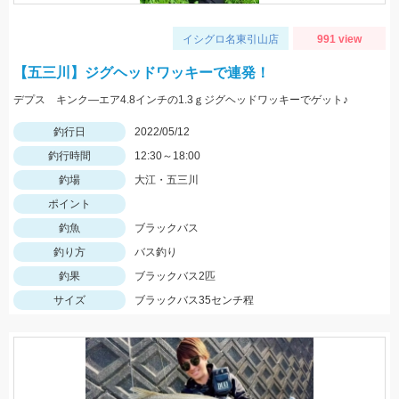
イシグロ名東引山店
991 view
【五三川】ジグヘッドワッキーで連発！
デプス キンク―エア4.8インチの1.3ｇジグヘッドワッキーでゲット♪
釣行日
2022/05/12
釣行時間
12:30～18:00
釣場
大江・五三川
ポイント
釣魚
ブラックバス
釣り方
バス釣り
釣果
ブラックバス2匹
サイズ
ブラックバス35センチ程