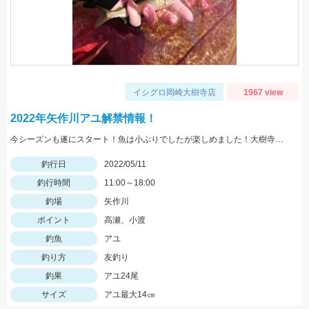
イシグロ岡崎大樹寺店
1967 view
2022年矢作川アユ解禁情報！
今シーズンも遂にスタート！魚は小ぶりでしたが楽しめました！大樹寺店岩崎釣行
釣行日
2022/05/11
釣行時間
11:00～18:00
釣場
矢作川
ポイント
高瀬、小渡
釣魚
アユ
釣り方
友釣り
釣果
アユ24尾
サイズ
アユ最大14㎝