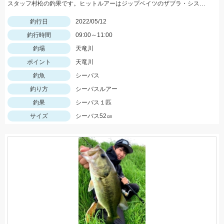
スタッフ村松の釣果です。ヒットルアーはジップベイツのザブラ・システムミノー9Fタイダルにて！
釣行日
2022/05/12
釣行時間
09:00～11:00
釣場
天竜川
ポイント
天竜川
釣魚
シーバス
釣り方
シーバスルアー
釣果
シーバス１匹
サイズ
シーバス52㎝