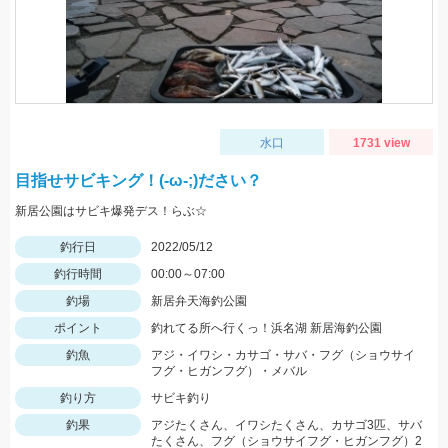
水口
1731 view
目指せサビキング！(-ω-;)ださい？
新居公園はサビキ爆発デス！らぶ☆
釣行日
2022/05/12
釣行時間
00:00～07:00
釣場
新居弁天海釣公園
ポイント
釣れてる所へ行くっ！浜名湖 新居海釣公園
釣魚
アジ・イワシ・カサゴ・サバ・フグ（ショウサイ
フグ・ヒガンフグ）・メバル
釣り方
サビキ釣り
釣果
アジたくさん、イワシたくさん、カサゴ3匹、サバ
たくさん、フグ（ショウサイフグ・ヒガンフグ）2