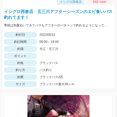
イシグロ西春店
842 view
イシグロ西春店 五三川アフターシーズンのエビ食いバス
釣れてます！
季節は初夏めいてきてバスもアフターのパターンで釣れるようになってきました！この時期の鉄板はエビパターン！ヤマセンコ―や沈み蟲、MPSのノーシンカーが効果バツグンですよ！
釣行日
2022/05/11
釣行時間
06:00～18:00
釣場
大江・五三川
ポイント
釣魚
ブラックバス
釣り方
バス釣り
釣果
ブラックバス2匹
サイズ
ブラックバス最大38ｃｍ