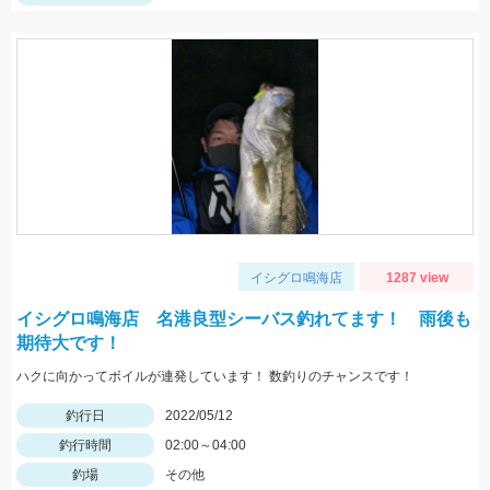
イシグロ鳴海店
1287 view
イシグロ鳴海店 名港良型シーバス釣れてます！ 雨後も
期待大です！
ハクに向かってボイルが連発しています！ 数釣りのチャンスです！
釣行日
2022/05/12
釣行時間
02:00～04:00
釣場
その他