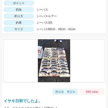
ポイント
釣魚
シーバス
釣り方
シーバスルアー
釣果
シーバス3匹
サイズ
シーバス66cm・46cm・41cm
豊浜港 竜宝丸
589 view
イサキ日和でしたよ。