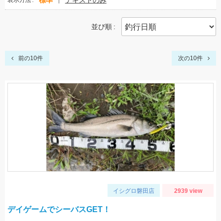
標準
テキストのみ
表示方法
並び順
前の10件
次の10件
イシグロ磐田店
2939 view
デイゲームでシーバスGET！