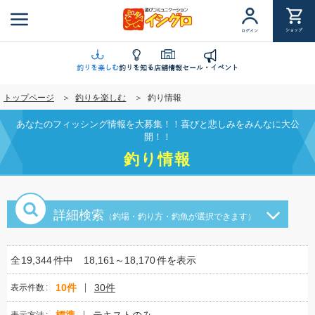
メ
イ
ショップ
ログイン
ン
コ
ン
釣りを楽しむ
釣りを知る
店舗情報
セール・イベント
テ
トップページ
釣りを楽しむ
釣り情報
ン
ツ
あなたのフィッシング情報を大募集！！喜びと悲しみをみんなに大公
に
開！！
移
釣り情報
動
詳細検索
（釣場・釣り方・釣魚が選択できます）
全
19,344
件中
18,161～18,170
件を表示
10件
30件
表示件数