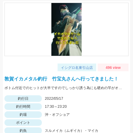
イシグロ名東引山店
496 view
敦賀イカメタル釣行 竹宝丸さんへ行ってきました！
ボトム付近でのヒットが大半ですのでしっかり誘う為にも硬めの竿がオススメ！スッテは基本色の赤緑・赤黄などの20号がメインです。
釣行日
2022/05/17
釣行時間
17:30～23:20
釣場
沖・オフショア
ポイント
釣魚
スルメイカ（ムギイカ）・マイカ