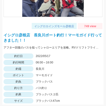
イシグロカインズモール彦根店
749 view
イシグロ彦根店 長良川ボート釣行！マーモガイド行って
きました！！
アフター回復のバスを狙ってシャローエリアを攻略。RVドリフトフライ、フリックシェイク4.8インチでの釣果でした。
釣行日
2022/05/17
釣行時間
06:00～16:00
釣場
長良川
ポイント
マーモガイド
釣魚
ブラックバス
釣り方
バス釣り
釣果
ブラックバス２匹
サイズ
ブラックバス47cm