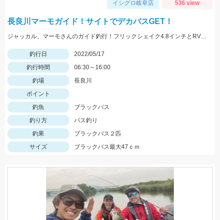
イシグロ岐阜店
536 view
長良川マーモガイド！サイトでデカバスGET！
ジャッカル、マーモさんのガイド釣行！フリックシェイク4.8インチとRVドリフトフライ3インチで釣れました！
釣行日
2022/05/17
釣行時間
06:30～16:00
釣場
長良川
ポイント
釣魚
ブラックバス
釣り方
バス釣り
釣果
ブラックバス２匹
サイズ
ブラックバス最大47ｃｍ