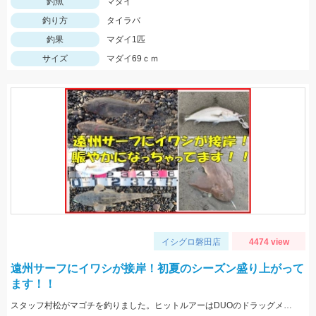
釣魚
マダイ
釣り方
タイラバ
釣果
マダイ1匹
サイズ
マダイ69ｃｍ
イシグロ磐田店
4474 view
遠州サーフにイワシが接岸！初夏のシーズン盛り上がって
ます！！
スタッフ村松がマゴチを釣りました。ヒットルアーはDUOのドラッグメタルキャストショット30gのイワシカラー。