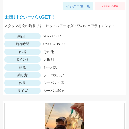
イシグロ磐田店
2889 view
太田川でシーバスGET！
スタッフ村松の釣果です。ヒットルアーはダイワのショアラインシャイナーZバーティス80Sのゴールドカラー。
釣行日
2022/05/17
釣行時間
05:00～06:00
釣場
その他
ポイント
太田川
釣魚
シーバス
釣り方
シーバスルアー
釣果
シーバス１匹
サイズ
シーバス50㎝