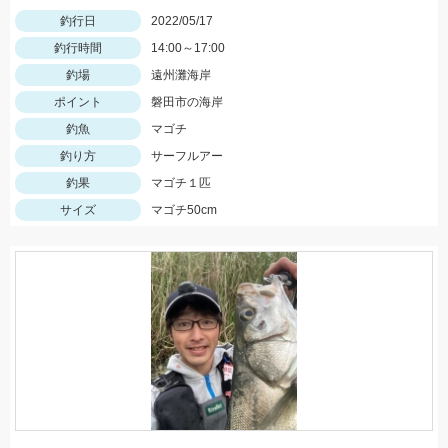
釣行日
2022/05/17
釣行時間
14:00～17:00
釣場
遠州灘海岸
ポイント
磐田市の海岸
釣魚
マゴチ
釣り方
サーフルアー
釣果
マゴチ１匹
サイズ
マゴチ50cm