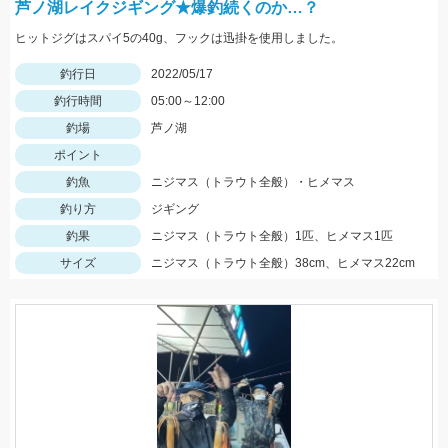
芦ノ湖レイクジギング★爆釣続くのか…？
ヒットジグはスパイ5の40g、フックは迅掛を使用しました。
釣行日
2022/05/17
釣行時間
05:00～12:00
釣場
芦ノ湖
ポイント
釣魚
ニジマス（トラウト全般）・ヒメマス
釣り方
ジギング
釣果
ニジマス（トラウト全般）1匹、ヒメマス1匹
サイズ
ニジマス（トラウト全般）38cm、ヒメマス22cm