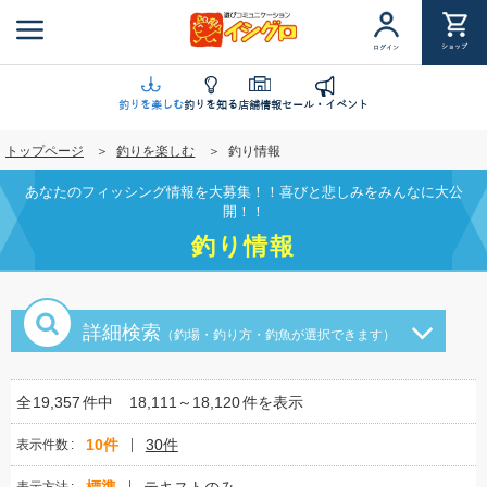
メ
イ
ショップ
ログイン
ン
コ
ン
釣りを楽しむ
釣りを知る
店舗情報
セール・イベント
テ
トップページ
釣りを楽しむ
釣り情報
ン
ツ
あなたのフィッシング情報を大募集！！喜びと悲しみをみんなに大公
に
開！！
移
釣り情報
動
詳細検索
（釣場・釣り方・釣魚が選択できます）
全
19,357
件中
18,111～18,120
件を表示
10件
30件
表示件数