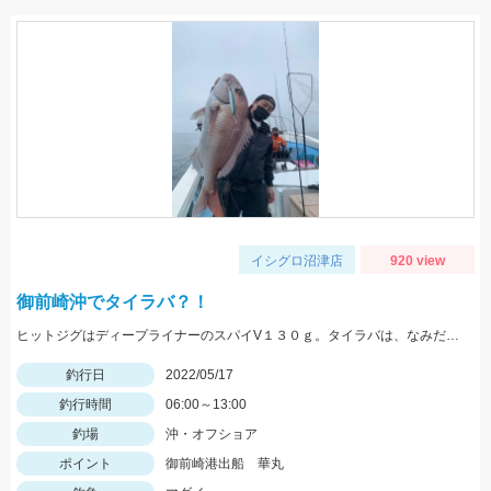
イシグロ沼津店
920 view
御前崎沖でタイラバ？！
ヒットジグはディープライナーのスパイV１３０ｇ。タイラバは、なみだまＴＧ８０ｇやビンビン玉１００ｇ等を使用
釣行日
2022/05/17
釣行時間
06:00～13:00
釣場
沖・オフショア
ポイント
御前崎港出船 華丸