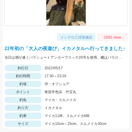
イシグロ三河安城店
1591 view
22年初の「大人の夜遊び」イカメタルへ行ってきました♪
当日は潮が速くパラシュートアンカーでスッテ20号を使用。棚はバラけていますがボトムが一番反応が良かったです。
釣行日
2022/05/17
釣行時間
17:30～23:20
釣場
沖・オフショア
ポイント
敦賀市色浜 竹宝丸
釣魚
マイカ・スルメイカ
釣り方
イカメタル
釣果
マイカ11杯、スルメイカ6杯
サイズ
マイカ10cm～25cm、スルメイカ30cm