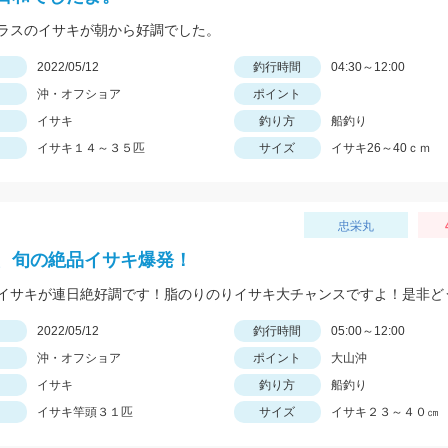
ラスのイサキが朝から好調でした。
日
2022/05/12
釣行時間
04:30～12:00
沖・オフショア
ポイント
イサキ
釣り方
船釣り
イサキ１４～３５匹
サイズ
イサキ26～40ｃｍ
忠栄丸
、旬の絶品イサキ爆発！
イサキが連日絶好調です！脂のりのりイサキ大チャンスですよ！是非ど
日
2022/05/12
釣行時間
05:00～12:00
沖・オフショア
ポイント
大山沖
イサキ
釣り方
船釣り
イサキ竿頭３１匹
サイズ
イサキ２３～４０㎝