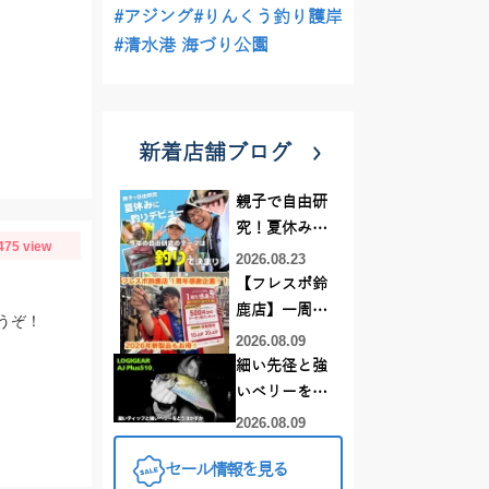
#アジング
#りんくう釣り護岸
#清水港 海づり公園
新着店舗ブログ
親子で自由研
究！夏休みに
475 view
釣りデビュー
2026.08.23
【フレスポ鈴
鹿店】一周年
うぞ！
記念セール開
2026.08.09
催中！新製品
細い先径と強
ルアーロッド
いベリーをど
もお買い
う活かすか |
2026.08.09
得！！！
LOGIGEAR AJ
セール情報を見る
プラス510の