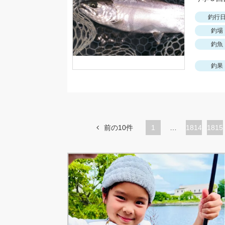
釣行
釣場
釣魚
釣果
前の10件
1
…
ペ
1814
ペ
1815
ー
ー
ジ
ジ