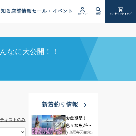
を知る
店舗情報
セール・イベント
ログイン
検索
オンラインショップ
んなに大公開！！
新着釣り情報
お盆期間！
テキストのみ
色々な魚が沢
新居弁天海釣公
山釣れてます