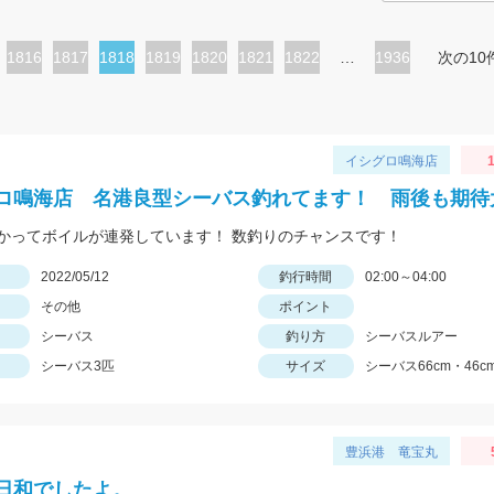
ペ
1816
ペ
1817
カ
1818
ペ
1819
ペ
1820
ペ
1821
ペ
1822
…
1936
次の10
ー
ー
レ
ー
ー
ー
ー
ジ
ジ
ン
ジ
ジ
ジ
ジ
ト
イシグロ鳴海店
1
ペ
ロ鳴海店 名港良型シーバス釣れてます！ 雨後も期待
ー
かってボイルが連発しています！ 数釣りのチャンスです！
ジ
日
2022/05/12
釣行時間
02:00～04:00
その他
ポイント
シーバス
釣り方
シーバスルアー
シーバス3匹
サイズ
シーバス66cm・46cm
豊浜港 竜宝丸
日和でしたよ。