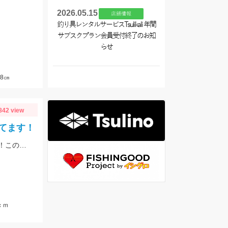
2026.05.15
店舗情報
釣り具レンタルサービスTsulikali 年間
サブスクプラン会員受付終了のお知
らせ
8㎝
842 view
てます！
季節は初夏めいてきてバスもアフターのパターンで釣れるようになってきました！この時期の鉄板はエビパターン！ヤマセンコ―や沈み蟲、MPSのノーシンカーが効果バツグンですよ！
ｃｍ