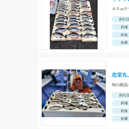
４０㎝ク
釣行
釣場
釣魚
釣果
忠栄丸
旬の絶品
釣行
釣場
釣魚
釣果