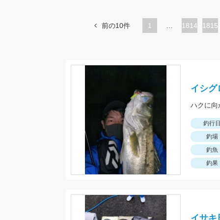
前の10件
1
…
ペ
1814
ペ
1815
ー
ー
ジ
ジ
イシグ
ハクに向
釣行
釣場
釣魚
釣果
イサキ