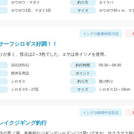
ホウボウ・マダイ
釣り方
タイラバ
ホウボウ1匹、マダイ1匹
サイズ
ホウボウ40ｃｍ、マ
イシグロ駿東柿田川店
3
サーフシロギス好調！！
リが多く、投点は2～3色でした。エサは赤イソメを使用。
日
2022/05/11
釣行時間
05:30～09:30
西伊豆周辺
ポイント
シロギス
釣り方
投げ釣り
シロギス5～27匹
サイズ
シロギス12～18cm
イシグロ静岡中吉田店
3
レイクジギング釣行