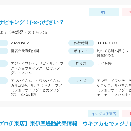
水口
1
ビキング！(-ω-;)ださい？
はサビキ爆発デス！らぶ☆
日
2022/05/12
釣行時間
00:00～07:00
新居弁天海釣公園
ポイント
釣れてる所へ行くっ！
居海釣公園
アジ・イワシ・カサゴ・サバ・フ
釣り方
サビキ釣り
グ（ショウサイフグ・ヒガンフ
グ）・メバル
アジたくさん、イワシたくさん、
サイズ
アジ豆、イワシそこ
カサゴ3匹、サバたくさん、フグ
そこそこ、サバそこ
（ショウサイフグ・ヒガンフグ）
（ショウサイフグ・
2匹、メバル1匹
そこそこ、メバルナ
イシグロ伊東店
グロ伊東店】東伊豆堤防釣果情報！ウキフカセでメジナ