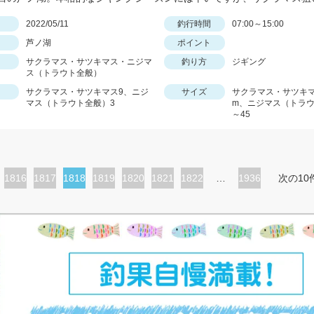
日
2022/05/11
釣行時間
07:00～15:00
芦ノ湖
ポイント
サクラマス・サツキマス・ニジマ
釣り方
ジギング
ス（トラウト全般）
サクラマス・サツキマス9、ニジ
サイズ
サクラマス・サツキマス
マス（トラウト全般）3
m、ニジマス（トラウ
～45
ペ
1816
ペ
1817
カ
1818
ペ
1819
ペ
1820
ペ
1821
ペ
1822
…
1936
次の10
ー
ー
レ
ー
ー
ー
ー
ジ
ジ
ン
ジ
ジ
ジ
ジ
ト
ペ
ー
ジ