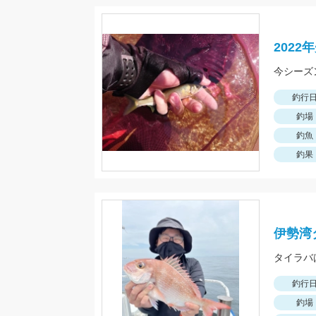
202
今シーズ
釣行
釣場
釣魚
釣果
伊勢湾
釣行
釣場