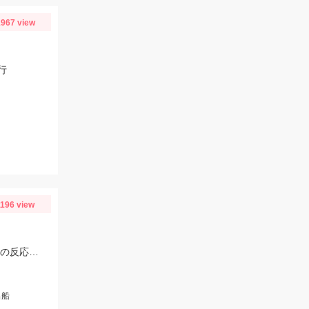
967 view
行
1196 view
タイラバはタングステンの80～90ｇメインで使用。フリースライドタングステンの反応◎ボトムを丁寧に探ることがキモでした。
出船