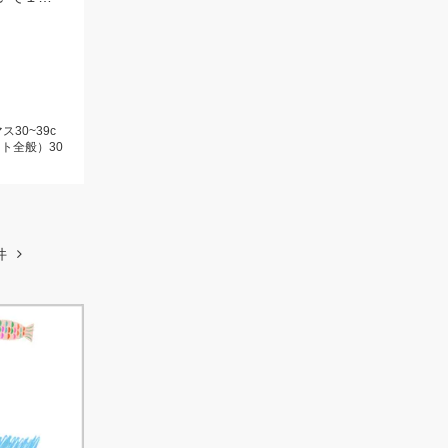
30~39c
ト全般）30
件