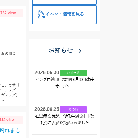
特徴と考え方
732 view
イベント情報を見る
お知らせ
浜名湖 新
2026.06.30
店舗情報
イシグロ磐田店 2026年6月30日改装
そこ、カサゴ
オープン！
そこ、フグ
ヒガンフグ）
イス
2026.06.25
その他
石黒 衆 会長が、令和8年浜松市市勢
542 view
功労者表彰を受彰されました
釣れまし