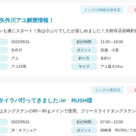
イシグロ岡崎大樹寺店
1
2年矢作川アユ解禁情報！
ンも遂にスタート！魚は小ぶりでしたが楽しめました！大樹寺店岩崎釣
日
2022/05/11
釣行時間
11:00～18:00
矢作川
ポイント
高瀬、小渡
アユ
釣り方
友釣り
アユ24尾
サイズ
アユ最大14㎝
イシグロ豊田店
タイラバ行ってきました♪in RUSH様
日
2022/05/11
釣行時間
07:00～13:00
沖・オフショア
ポイント
師崎港 RUSHにて