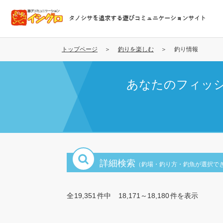
メ
イ
タノシサを追求する遊びコミュニケーションサイト
ン
コ
ン
トップページ
釣りを楽しむ
釣り情報
テ
ン
あなたのフィッ
ツ
に
移
動
詳細検索
（釣場・釣り方・釣魚が選択で
全
19,351
件中
18,171～18,180
件を表示