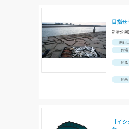
目指せサ
新居公園
釣行
釣場
釣魚
釣果
【イシ