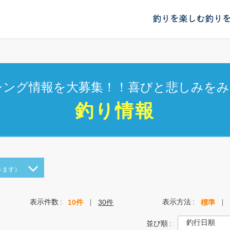
釣りを楽しむ
釣り
シング情報を大募集！！喜びと悲しみをみ
釣り情報
きます）
表示件数
表示方法
10件
30件
標準
並び順