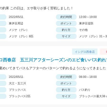
の釣果 この日は、エサ取りが多く苦戦しました！
日
2022/05/11
釣行時間
13:00～19:00
東伊豆周辺
ポイント
東伊豆堤防
メジナ（グレ）
釣り方
その他
メジナ（グレ）8匹
サイズ
メジナ（グレ）31～3
イシグロ西春店
ロ西春店 五三川アフターシーズンのエビ食いバス釣れ
日
2022/05/11
釣行時間
06:00～18:00
大江・五三川
ポイント
ブラックバス
釣り方
バス釣り
ブラックバス2匹
サイズ
ブラックバス最大38