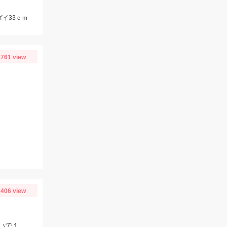
ダイ33ｃｍ
761 view
406 view
今季３回目の芦ノ湖。本格的なジギングシーズンには早いですが、サクラマス狙いで１人釣行。