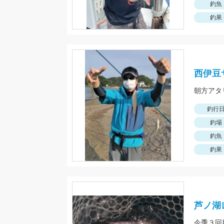
釣魚
釣果
西伊豆
朝方アタ
釣行
釣場
釣魚
釣果
芦ノ湖