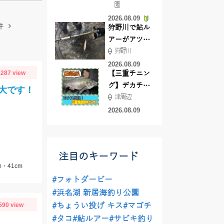
園
よ！
2026.08.09
件
狩野川で鮎ル
アーがアツ
狩野川
い！！
2026.08.09
287 view
【三重チニン
グ】デカチヌ
大です！
津周辺
狙いにはあの
ワーム！
2026.08.09
注目のキーワード
・41cm
#フォトダービー
#浜名湖 新居海釣り公園
590 view
#ちょうい投げ キス
#マゴチ
#タコ
#鮎ルアー
#サビキ釣り