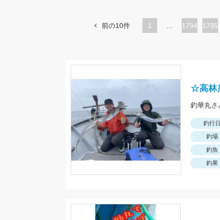
前の10件
1
…
ペ
1794
ペ
1795
ー
ー
ジ
ジ
☆高林
釣行
釣場
釣魚
釣果