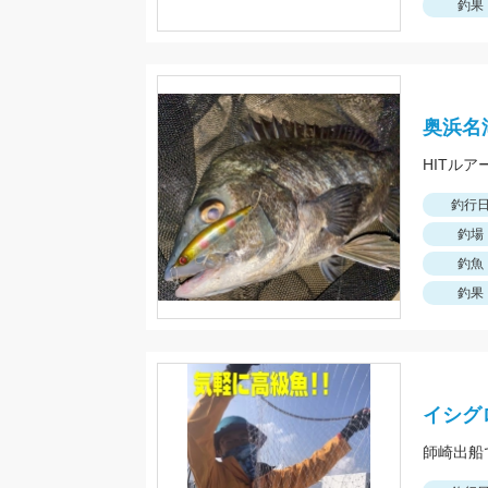
釣果
奥浜名
HITルア
釣行
釣場
釣魚
釣果
イシグ
師崎出船