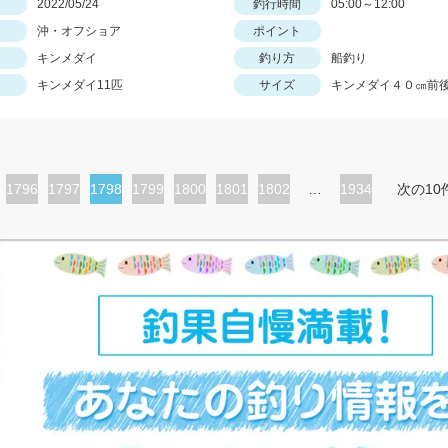
日
2022/05/24
釣行時間
05:00～12:00
沖・オフショア
ポイント
キンメダイ
釣り方
船釣り
キンメダイ11匹
サイズ
キンメダイ４０㎝前
ペ
1796
ペ
1797
カ
1798
ペ
1799
ペ
1800
ペ
1801
ペ
1802
…
1934
次の10
ー
ー
レ
ー
ー
ー
ー
ジ
ジ
ン
ジ
ジ
ジ
ジ
ト
ペ
ー
ジ