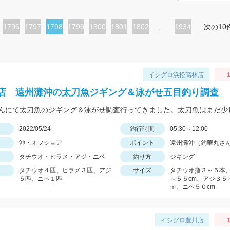
ペ
1796
ペ
1797
カ
1798
ペ
1799
ペ
1800
ペ
1801
ペ
1802
…
1934
次の10
ー
ー
レ
ー
ー
ー
ー
ジ
ジ
ン
ジ
ジ
ジ
ジ
ト
イシグロ浜松高林店
1
ペ
店 遠州灘沖の太刀魚ジギング＆泳がせ五目釣り調査
ー
ジ
日
2022/05/24
釣行時間
05:30～12:00
沖・オフショア
ポイント
遠州灘沖（釣華丸さ
タチウオ・ヒラメ・アジ・ニベ
釣り方
ジギング
タチウオ４匹、ヒラメ３匹、アジ
サイズ
タチウオ指３～５本
５匹、ニベ１匹
～５５cm、アジ３５
ｍ、ニベ５０cm
イシグロ豊川店