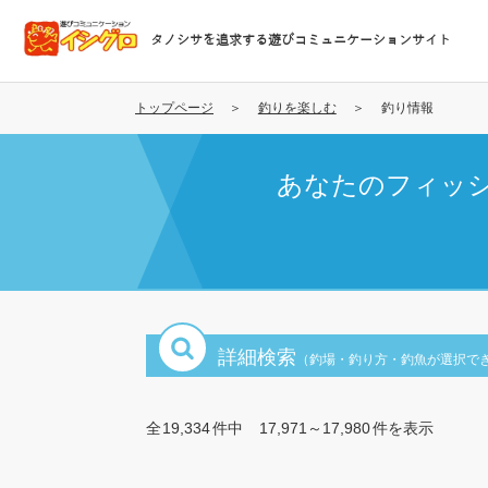
メ
イ
タノシサを追求する遊びコミュニケーションサイト
ン
コ
ン
トップページ
釣りを楽しむ
釣り情報
テ
ン
あなたのフィッ
ツ
に
移
動
詳細検索
（釣場・釣り方・釣魚が選択で
全
19,334
件中
17,971～17,980
件を表示