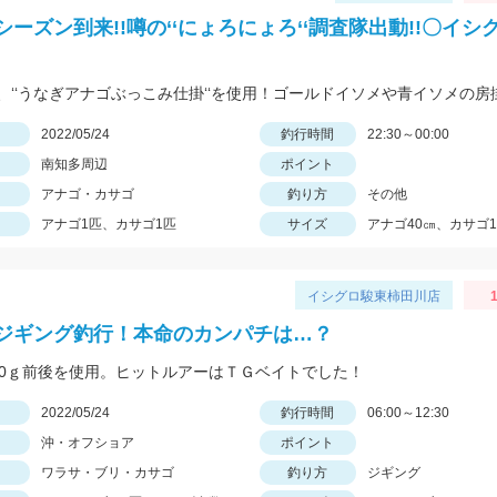
シーズン到来!!噂の‘‘にょろにょろ‘‘調査隊出動!!〇イシ
日
2022/05/24
釣行時間
22:30～00:00
南知多周辺
ポイント
アナゴ・カサゴ
釣り方
その他
アナゴ1匹、カサゴ1匹
サイズ
アナゴ40㎝、カサゴ1
イシグロ駿東柿田川店
1
ジギング釣行！本命のカンパチは…？
50ｇ前後を使用。ヒットルアーはＴＧベイトでした！
日
2022/05/24
釣行時間
06:00～12:30
沖・オフショア
ポイント
ワラサ・ブリ・カサゴ
釣り方
ジギング