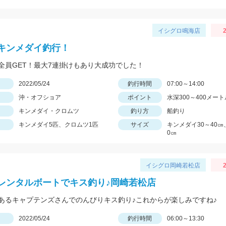
イシグロ鳴海店
2
キンメダイ釣行！
全員GET！最大7連掛けもあり大成功でした！
日
2022/05/24
釣行時間
07:00～14:00
沖・オフショア
ポイント
水深300～400メート
キンメダイ・クロムツ
釣り方
船釣り
キンメダイ5匹、クロムツ1匹
サイズ
キンメダイ30～40㎝
0㎝
イシグロ岡崎若松店
2
レンタルボートでキス釣り♪岡崎若松店
あるキャプテンズさんでのんびりキス釣り♪これからが楽しみですね♪
日
2022/05/24
釣行時間
06:00～13:30