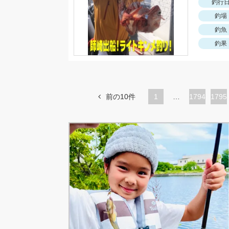
釣行
釣場
釣魚
釣果
前の10件
1
…
ペ
1794
ペ
1795
ー
ー
ジ
ジ