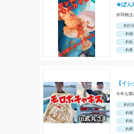
★ぽん
釣行
釣場
釣魚
釣果
【イシ
釣行
釣場
釣魚
釣果