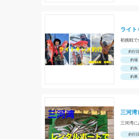
ライト
初挑戦で
釣行
釣場
釣魚
釣果
三河湾
三河湾に
釣行