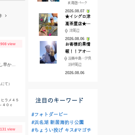
ま海遊パーク
根店
2026.08.07
件
★イシグロ津
高茶屋店★津
津周辺
近郊ハゼ釣れ
てます！
2026.08.06
908 view
お客様釣果情
報！！アオリ
渥美半島・伊良
イカが釣れ始
釣華丸さんにて太刀魚のジギング＆泳がせ調査行ってきました。太刀魚はまだ少し早かった感じですが良型も出ました！
湖岬周辺
めています！
2026.08.06
んにて）
注目のキーワード
、ヒラメ４５
～４０ｃ
#フォトダービー
#浜名湖 新居海釣り公園
1131 view
#ちょうい投げ キス
#マゴチ