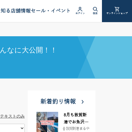
を知る
店舗情報
セール・イベント
ログイン
検索
オンラインショップ
んなに大公開！！
新着釣り情報
8月も敦賀新
テキストのみ
港でお魚沢山
敦賀新港 まるや
♪ イシグロ彦