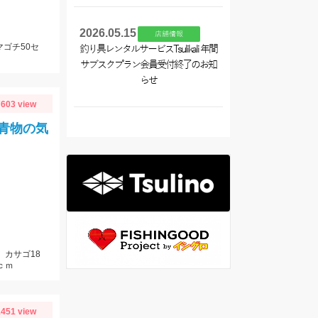
2026.05.15
店舗情報
マゴチ50セ
釣り具レンタルサービスTsulikali 年間
サブスクプラン会員受付終了のお知
らせ
603 view
青物の気
、カサゴ18
ｃｍ
451 view