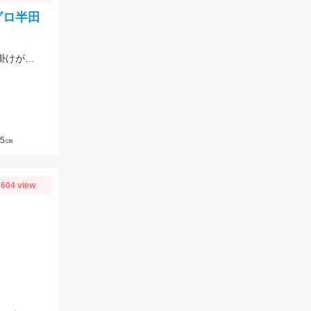
グロ半田
仕掛けは、‘‘うなぎアナゴぶっこみ仕掛‘‘を使用！ゴールドイソメや青イソメの房掛けがオススメ‼
5㎝
604 view