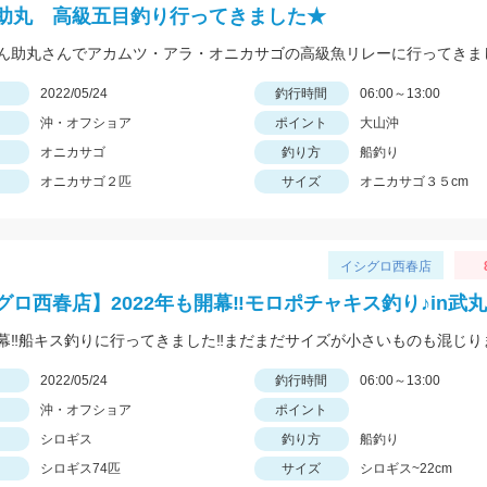
助丸 高級五目釣り行ってきました★
日
2022/05/24
釣行時間
06:00～13:00
沖・オフショア
ポイント
大山沖
オニカサゴ
釣り方
船釣り
オニカサゴ２匹
サイズ
オニカサゴ３５cm
イシグロ西春店
グロ西春店】2022年も開幕‼モロポチャキス釣り♪in武
日
2022/05/24
釣行時間
06:00～13:00
沖・オフショア
ポイント
シロギス
釣り方
船釣り
シロギス74匹
サイズ
シロギス~22cm