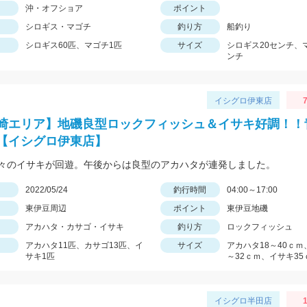
沖・オフショア
ポイント
シロギス・マゴチ
釣り方
船釣り
シロギス60匹、マゴチ1匹
サイズ
シロギス20センチ、
ンチ
イシグロ伊東店
7
崎エリア】地磯良型ロックフィッシュ＆イサキ好調！！
【イシグロ伊東店】
々のイサキが回遊。午後からは良型のアカハタが連発しました。
日
2022/05/24
釣行時間
04:00～17:00
東伊豆周辺
ポイント
東伊豆地磯
アカハタ・カサゴ・イサキ
釣り方
ロックフィッシュ
アカハタ11匹、カサゴ13匹、イ
サイズ
アカハタ18～40ｃｍ
サキ1匹
～32ｃｍ、イサキ35
イシグロ半田店
1