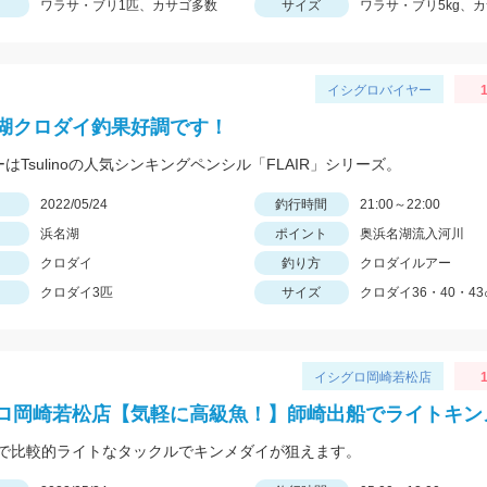
ワラサ・ブリ1匹、カサゴ多数
サイズ
ワラサ・ブリ5kg、カ
イシグロバイヤー
1
湖クロダイ釣果好調です！
ーはTsulinoの人気シンキングペンシル「FLAIR」シリーズ。
日
2022/05/24
釣行時間
21:00～22:00
浜名湖
ポイント
奥浜名湖流入河川
クロダイ
釣り方
クロダイルアー
クロダイ3匹
サイズ
クロダイ36・40・43
イシグロ岡崎若松店
1
ロ岡崎若松店【気軽に高級魚！】師崎出船でライトキン
で比較的ライトなタックルでキンメダイが狙えます。