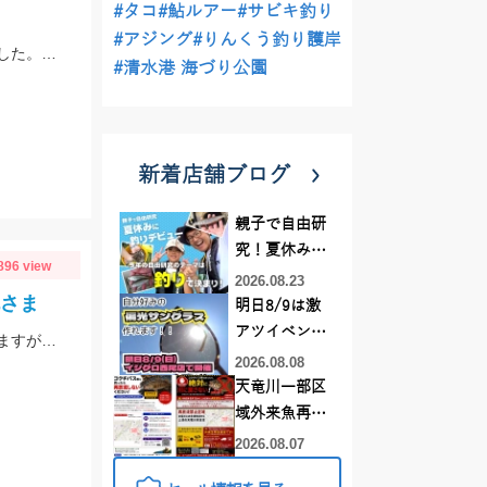
#タコ
#鮎ルアー
#サビキ釣り
#アジング
#りんくう釣り護岸
赤羽根ぽん助丸さんでアカムツ・アラ・オニカサゴの高級魚リレーに行ってきました。下潮が動かず苦戦しましたがオニカサゴGETです
#清水港 海づり公園
新着店舗ブログ
親子で自由研
究！夏休みに
896 view
釣りデビュー
2026.08.23
丸さま
明日8/9は激
アツイベント
今年も開幕‼船キス釣りに行ってきました‼まだまだサイズが小さいものも混じりますが、ハリは8～10号の方が掛かりがよくオススメですよ‼
日！！！～オ
2026.08.08
ーダー偏光グ
天竜川一部区
ラス受注会～
域外来魚再放
流禁止となり
2026.08.07
ました