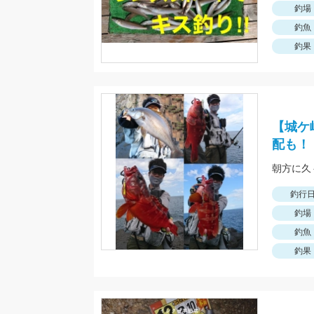
釣場
釣魚
釣果
【城ケ
配も！
朝方に久
釣行
釣場
釣魚
釣果