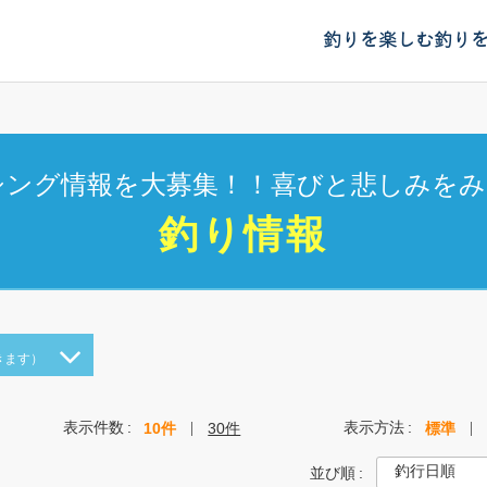
釣りを楽しむ
釣り
シング情報を大募集！！喜びと悲しみをみ
釣り情報
きます）
表示件数
表示方法
10件
30件
標準
並び順