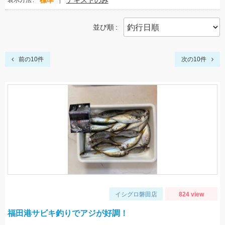
標準
テキストのみ
表示方法
並び順
前の10件
次の10件
イシグロ磐田店
824 view
福田港サビキ釣りでアジが好調！