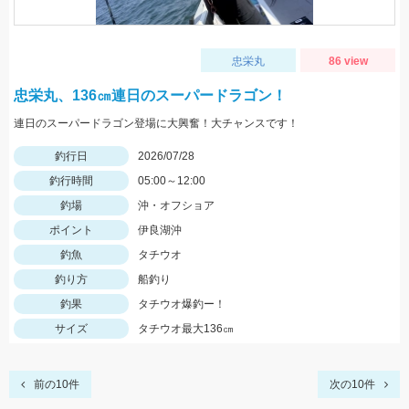
忠栄丸
86 view
忠栄丸、136㎝連日のスーパードラゴン！
連日のスーパードラゴン登場に大興奮！大チャンスです！
釣行日
2026/07/28
釣行時間
05:00～12:00
釣場
沖・オフショア
ポイント
伊良湖沖
釣魚
タチウオ
釣り方
船釣り
釣果
タチウオ爆釣ー！
サイズ
タチウオ最大136㎝
前の10件
次の10件