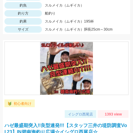
釣魚
スルメイカ（ムギイカ）
釣り方
船釣り
釣果
スルメイカ（ムギイカ）195杯
サイズ
スルメイカ（ムギイカ）胴長25cm～30cm
初心者向け
イシグロ西尾店
1393 view
ハゼ最盛期突入!!良型連発!!!【スタッフ三井の堤防調査Vo
l.23】IN碧南海釣り広場☆イシグロ西尾店☆