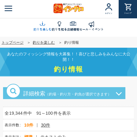
メ
イ
ショップ
ログイン
ン
コ
ン
釣りを楽しむ
釣りを知る
店舗情報
セール・イベント
テ
トップページ
釣りを楽しむ
釣り情報
ン
ツ
あなたのフィッシング情報を大募集！！喜びと悲しみをみんなに大公
に
開！！
移
釣り情報
動
詳細検索
（釣場・釣り方・釣魚が選択できます）
全
19,344
件中
91～100
件を表示
10件
30件
表示件数