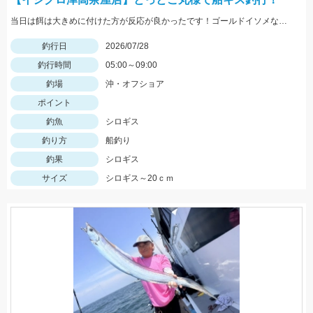
当日は餌は大きめに付けた方が反応が良かったです！ゴールドイソメなら半分にカットした物、石ゴカイなら２～３匹房掛けが好反応！
釣行日
2026/07/28
釣行時間
05:00～09:00
釣場
沖・オフショア
ポイント
釣魚
シロギス
釣り方
船釣り
釣果
シロギス
サイズ
シロギス～20ｃｍ