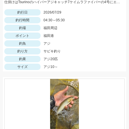
仕掛けはTsurinoのハイパーアジキャッチ7ケイムラファイバーの4号にエサはアミエビを針に付けて釣りました。アジ狙いなら早朝がおススメです。
釣行日
2026/07/29
釣行時間
04:30～05:30
釣場
福田周辺
ポイント
福田港
釣魚
アジ
釣り方
サビキ釣り
釣果
アジ20匹
サイズ
アジ10～