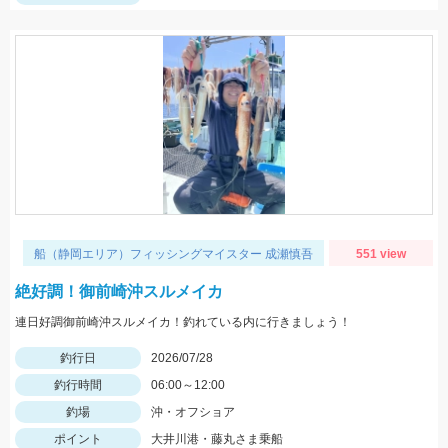
船（静岡エリア）フィッシングマイスター 成瀬慎吾
551 view
絶好調！御前崎沖スルメイカ
連日好調御前崎沖スルメイカ！釣れている内に行きましょう！
釣行日
2026/07/28
釣行時間
06:00～12:00
釣場
沖・オフショア
ポイント
大井川港・藤丸さま乗船