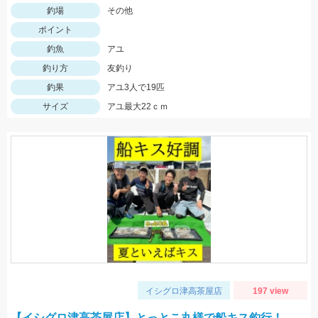
釣場
その他
ポイント
釣魚
アユ
釣り方
友釣り
釣果
アユ3人で19匹
サイズ
アユ最大22ｃｍ
イシグロ津高茶屋店
197 view
【イシグロ津高茶屋店】とっとこ丸様で船キス釣行！