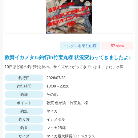
イシグロ名東引山店
57 view
敦賀イカメタル釣行in竹宝丸様 状況変わってきましたよ♪
10日ほど前の釣行時と比べ、サイズが上がってきています。また、水深も少し深くなりヒットレンジも30ｍ→40ｍにメインが変わってきている様子でした。カラーだけは変わらずケイムラ系のピンクがぶっちぎりで好反応でしたので、必ずピンク系は持って行ってください。
釣行日
2026/07/28
釣行時間
18:00～23:20
釣場
その他
ポイント
敦賀 色が浜「竹宝丸」様
釣魚
マイカ
釣り方
イカメタル
釣果
マイカ25杯
サイズ
マイカ最大胴長30ｃｍクラス