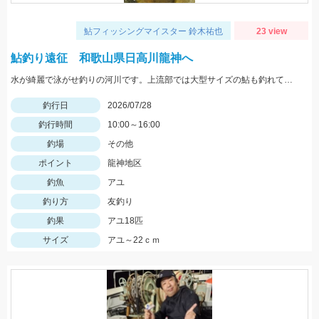
鮎フィッシングマイスター 鈴木祐也
23 view
鮎釣り遠征 和歌山県日高川龍神へ
水が綺麗で泳がせ釣りの河川です。上流部では大型サイズの鮎も釣れて楽しめているそうです。
釣行日
2026/07/28
釣行時間
10:00～16:00
釣場
その他
ポイント
龍神地区
釣魚
アユ
釣り方
友釣り
釣果
アユ18匹
サイズ
アユ～22ｃｍ