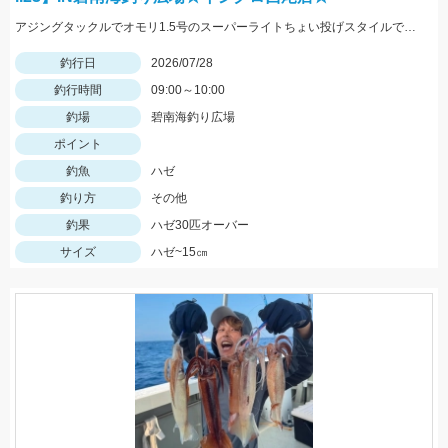
アジングタックルでオモリ1.5号のスーパーライトちょい投げスタイルでハゼ狙ってきました！！アタリ連発で良型の連掛けもあり、短時間で30匹オーバーの釣果！！エサはアピール抜群のGOLDイソメ☆彡
釣行日
2026/07/28
釣行時間
09:00～10:00
釣場
碧南海釣り広場
ポイント
釣魚
ハゼ
釣り方
その他
釣果
ハゼ30匹オーバー
サイズ
ハゼ~15㎝