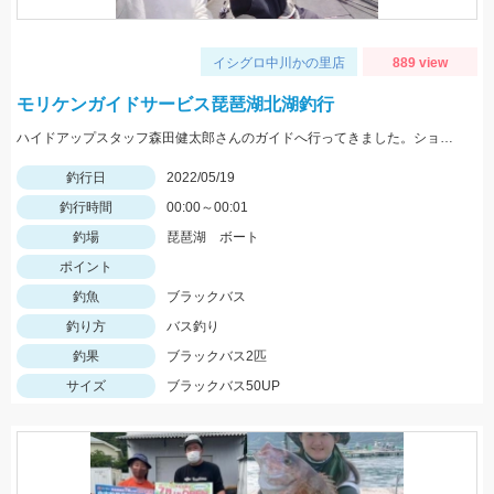
イシグロ中川かの里店
889 view
モリケンガイドサービス琵琶湖北湖釣行
ハイドアップスタッフ森田健太郎さんのガイドへ行ってきました。ショットワッキーを使用して釣りました。
釣行日
2022/05/19
釣行時間
00:00～00:01
釣場
琵琶湖 ボート
ポイント
釣魚
ブラックバス
釣り方
バス釣り
釣果
ブラックバス2匹
サイズ
ブラックバス50UP