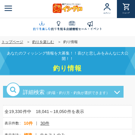
メ
イ
ショップ
ログイン
ン
コ
ン
釣りを楽しむ
釣りを知る
店舗情報
セール・イベント
テ
トップページ
釣りを楽しむ
釣り情報
ン
ツ
あなたのフィッシング情報を大募集！！喜びと悲しみをみんなに大公
に
開！！
移
釣り情報
動
詳細検索
（釣場・釣り方・釣魚が選択できます）
全
19,330
件中
18,041～18,050
件を表示
10件
30件
表示件数