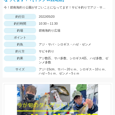
今！碧南海釣り公園がすごいことになってます！サビキ釣りでアジ・サバ・イワシ！ちょい投げでは20ｃｍ越えのシロギス・ハゼ・ゼンメが爆釣中！！
釣行日
2022/05/20
釣行時間
10:30～11:30
釣場
碧南海釣り広場
ポイント
釣魚
アジ・サバ・シロギス・ハゼ・ゼンメ
釣り方
サビキ釣り
釣果
アジ数匹、サバ多数、シロギス4匹、ハゼ多数、ゼ
ンメ多数
サイズ
アジ~15cm、サバ～20ｃｍ、シロギス～10ｃｍ、
ハゼ～5ｃｍ、ゼンメ～5ｃｍ