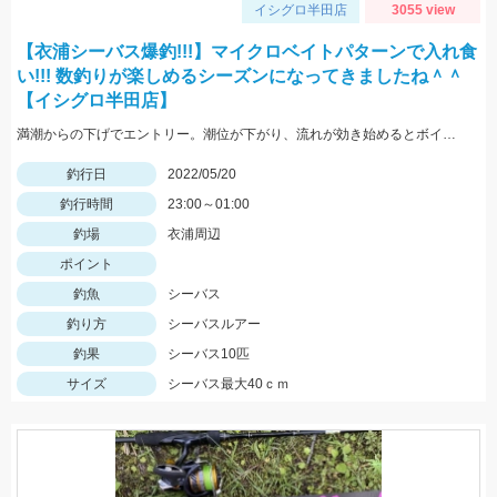
イシグロ半田店
3055 view
【衣浦シーバス爆釣!!!】マイクロベイトパターンで入れ食
い!!! 数釣りが楽しめるシーズンになってきましたね＾＾
【イシグロ半田店】
満潮からの下げでエントリー。潮位が下がり、流れが効き始めるとボイル多数。小型ルアーでスローで巻くと効果的でした。
釣行日
2022/05/20
釣行時間
23:00～01:00
釣場
衣浦周辺
ポイント
釣魚
シーバス
釣り方
シーバスルアー
釣果
シーバス10匹
サイズ
シーバス最大40ｃｍ