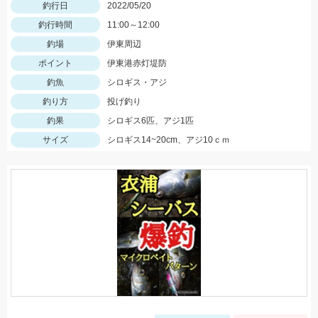
釣行日
2022/05/20
釣行時間
11:00～12:00
釣場
伊東周辺
ポイント
伊東港赤灯堤防
釣魚
シロギス・アジ
釣り方
投げ釣り
釣果
シロギス6匹、アジ1匹
サイズ
シロギス14~20cm、アジ10ｃｍ