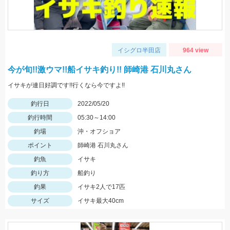
イシグロ半田店
964 view
今が旬!!激ウマ!!船イサキ釣り!! 師崎港 石川丸さん
イサキが連日好調です!!行くなら今ですよ!!
釣行日
2022/05/20
釣行時間
05:30～14:00
釣場
沖・オフショア
ポイント
師崎港 石川丸さん
釣魚
イサキ
釣り方
船釣り
釣果
イサキ2人で17匹
サイズ
イサキ最大40cm