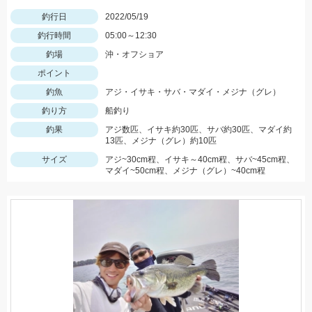
釣行日
2022/05/19
釣行時間
05:00～12:30
釣場
沖・オフショア
ポイント
釣魚
アジ・イサキ・サバ・マダイ・メジナ（グレ）
釣り方
船釣り
釣果
アジ数匹、イサキ約30匹、サバ約30匹、マダイ約
13匹、メジナ（グレ）約10匹
サイズ
アジ~30cm程、イサキ～40cm程、サバ~45cm程、
マダイ~50cm程、メジナ（グレ）~40cm程