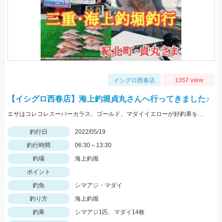
イシグロ西春店
1357 view
【イシグロ西春店】海上釣堀貞丸さんへ行ってきました♪
エサはコレコレスーパーカラス、ゴールド、マダイイエローが好釣果を叩き出しました！タックルはプロミネント海上釣堀両軸ＳＰの感度が最高です！
釣行日
2022/05/19
釣行時間
06:30～13:30
釣場
海上釣堀
ポイント
釣魚
シマアジ・マダイ
釣り方
海上釣堀
釣果
シマアジ1匹、マダイ14枚