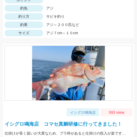
ポイント
釣魚
アジ
釣り方
サビキ釣り
釣果
アジ～２００匹など
サイズ
アジ７cm～１０cm
イシグロ鳴海店
593 view
イシグロ鳴海店 コマセ真鯛研修に行ってきました！
仕掛けが長く扱いが大変なため、プラ枠があると仕掛けの投入が楽ですよ！