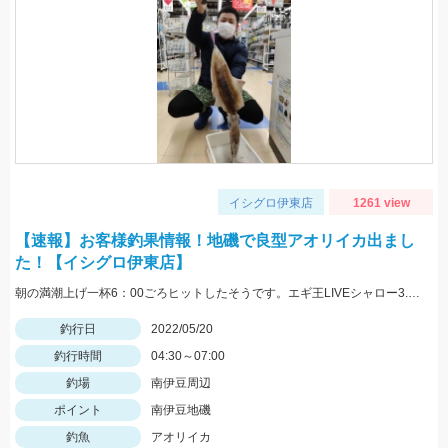
イシグロ伊東店
1261 view
【速報】お客様釣果情報！地磯で良型アオリイカ出まし
た！【イシグロ伊東店】
朝の満潮上げ一杯6：00ごろヒットしたそうです。エギ王LIVEシャロー3.5号ムラムラチェリーを使用。情報提供ありがとうございます！
釣行日
2022/05/20
釣行時間
04:30～07:00
釣場
南伊豆周辺
ポイント
南伊豆地磯
釣魚
アオリイカ