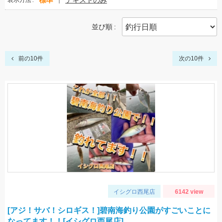
標準
テキストのみ
表示方法
並び順
前の10件
次の10件
イシグロ西尾店
6142 view
[アジ！サバ！シロギス！]碧南海釣り公園がすごいことに
なってます！！[イシグロ西尾店]