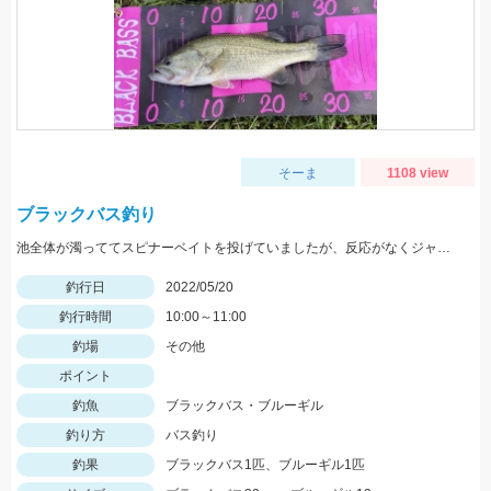
そーま
1108 view
ブラックバス釣り
池全体が濁っててスピナーベイトを投げていましたが、反応がなくジャッカルRVバグ1.5を投げると一投目でヒット！
釣行日
2022/05/20
釣行時間
10:00～11:00
釣場
その他
ポイント
釣魚
ブラックバス・ブルーギル
釣り方
バス釣り
釣果
ブラックバス1匹、ブルーギル1匹