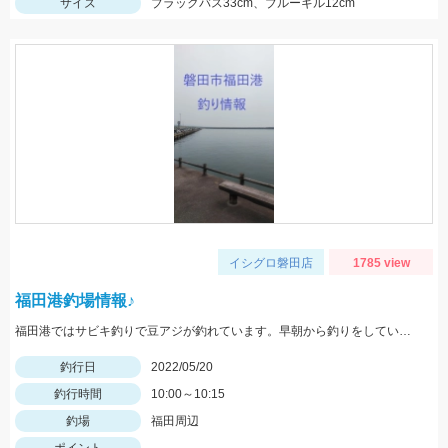
サイズ
ブラックバス33cm、ブルーギル12cm
イシグロ磐田店
1785 view
福田港釣場情報♪
福田港ではサビキ釣りで豆アジが釣れています。早朝から釣りをしている方で２００匹以上釣っている方もいらっしゃいました。
釣行日
2022/05/20
釣行時間
10:00～10:15
釣場
福田周辺