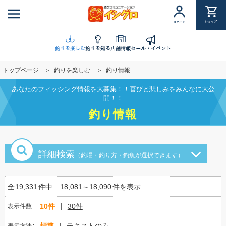
メ
イ
ショップ
ログイン
ン
コ
ン
釣りを楽しむ
釣りを知る
店舗情報
セール・イベント
テ
トップページ
釣りを楽しむ
釣り情報
ン
ツ
あなたのフィッシング情報を大募集！！喜びと悲しみをみんなに大公
に
開！！
移
釣り情報
動
詳細検索
（釣場・釣り方・釣魚が選択できます）
全
19,331
件中
18,081～18,090
件を表示
10件
30件
表示件数