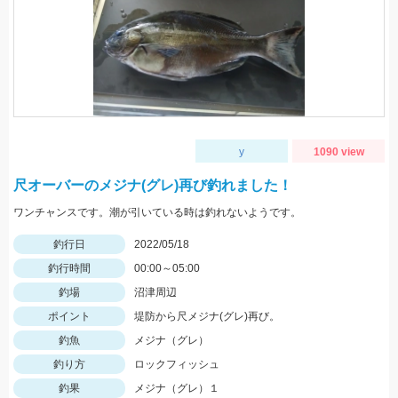
y
1090 view
尺オーバーのメジナ(グレ)再び釣れました！
ワンチャンスです。潮が引いている時は釣れないようです。
釣行日
2022/05/18
釣行時間
00:00～05:00
釣場
沼津周辺
ポイント
堤防から尺メジナ(グレ)再び。
釣魚
メジナ（グレ）
釣り方
ロックフィッシュ
釣果
メジナ（グレ）１