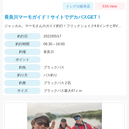
イシグロ岐阜店
534 view
長良川マーモガイド！サイトでデカバスGET！
ジャッカル、マーモさんのガイド釣行！フリックシェイク4.8インチとRVドリフトフライ3インチで釣れました！
釣行日
2022/05/17
釣行時間
06:30～16:00
釣場
長良川
ポイント
釣魚
ブラックバス
釣り方
バス釣り
釣果
ブラックバス２匹
サイズ
ブラックバス最大47ｃｍ