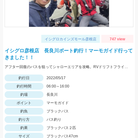
イシグロカインズモール彦根店
747 view
イシグロ彦根店 長良川ボート釣行！マーモガイド行って
きました！！
アフター回復のバスを狙ってシャローエリアを攻略。RVドリフトフライ、フリックシェイク4.8インチでの釣果でした。
釣行日
2022/05/17
釣行時間
06:00～16:00
釣場
長良川
ポイント
マーモガイド
釣魚
ブラックバス
釣り方
バス釣り
釣果
ブラックバス２匹
サイズ
ブラックバス47cm