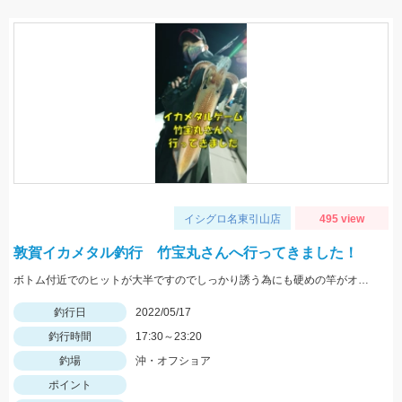
イシグロ名東引山店
495 view
敦賀イカメタル釣行 竹宝丸さんへ行ってきました！
ボトム付近でのヒットが大半ですのでしっかり誘う為にも硬めの竿がオススメ！スッテは基本色の赤緑・赤黄などの20号がメインです。
釣行日
2022/05/17
釣行時間
17:30～23:20
釣場
沖・オフショア
ポイント