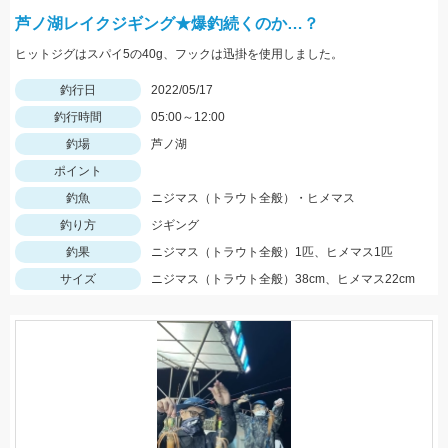
芦ノ湖レイクジギング★爆釣続くのか…？
ヒットジグはスパイ5の40g、フックは迅掛を使用しました。
釣行日
2022/05/17
釣行時間
05:00～12:00
釣場
芦ノ湖
ポイント
釣魚
ニジマス（トラウト全般）・ヒメマス
釣り方
ジギング
釣果
ニジマス（トラウト全般）1匹、ヒメマス1匹
サイズ
ニジマス（トラウト全般）38cm、ヒメマス22cm