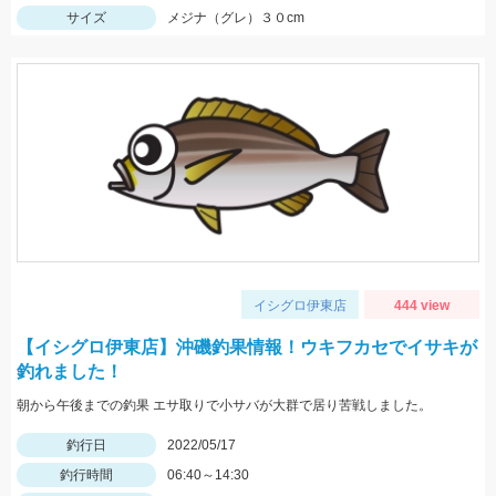
サイズ
メジナ（グレ）３０cm
イシグロ伊東店
444 view
【イシグロ伊東店】沖磯釣果情報！ウキフカセでイサキが
釣れました！
朝から午後までの釣果 エサ取りで小サバが大群で居り苦戦しました。
釣行日
2022/05/17
釣行時間
06:40～14:30