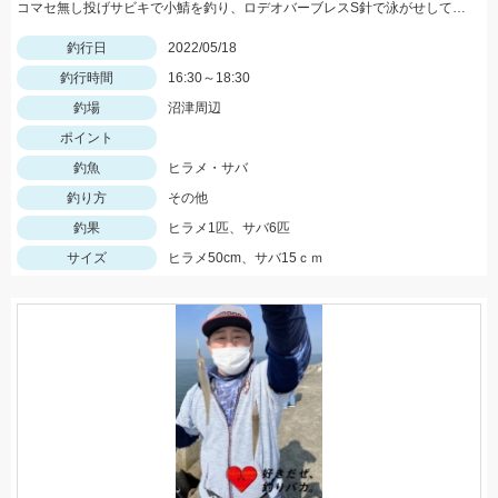
コマセ無し投げサビキで小鯖を釣り、ロデオバーブレスS針で泳がせしてヒラメゲット。
釣行日
2022/05/18
釣行時間
16:30～18:30
釣場
沼津周辺
ポイント
釣魚
ヒラメ・サバ
釣り方
その他
釣果
ヒラメ1匹、サバ6匹
サイズ
ヒラメ50cm、サバ15ｃｍ