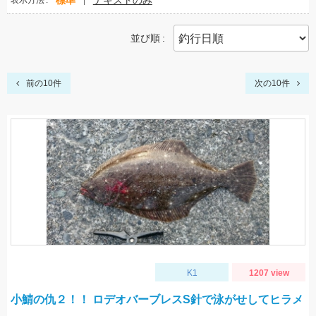
標準
テキストのみ
表示方法
並び順
前の10件
次の10件
K1
1207 view
小鯖の仇２！！ ロデオバーブレスS針で泳がせしてヒラメ