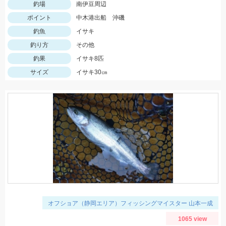
釣場
南伊豆周辺
ポイント
中木港出船 沖磯
釣魚
イサキ
釣り方
その他
釣果
イサキ8匹
サイズ
イサキ30㎝
オフショア（静岡エリア）フィッシングマイスター 山本一成
1065 view