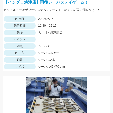
【イシグロ焼津店】雨後シーバスデイゲーム！
ヒットルアーはザブラシステムミノー７Ｆ。朝までの雨で濁りがあったので高活性でした！
釣行日
2022/05/14
釣行時間
11:30～12:15
釣場
大井川・焼津周辺
ポイント
釣魚
シーバス
釣り方
シーバスルアー
釣果
シーバス2本
サイズ
シーバス45~70ｃｍ