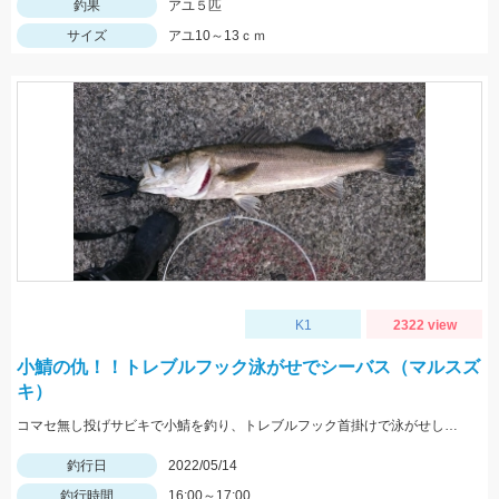
釣果
アユ５匹
サイズ
アユ10～13ｃｍ
K1
2322 view
小鯖の仇！！トレブルフック泳がせでシーバス（マルスズ
キ）
コマセ無し投げサビキで小鯖を釣り、トレブルフック首掛けで泳がせして10分でシーバスヒット。
釣行日
2022/05/14
釣行時間
16:00～17:00