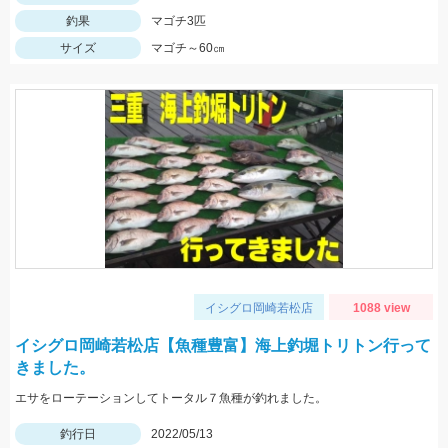
釣果
マゴチ3匹
サイズ
マゴチ～60㎝
イシグロ岡崎若松店
1088 view
イシグロ岡崎若松店【魚種豊富】海上釣堀トリトン行って
きました。
エサをローテーションしてトータル７魚種が釣れました。
釣行日
2022/05/13