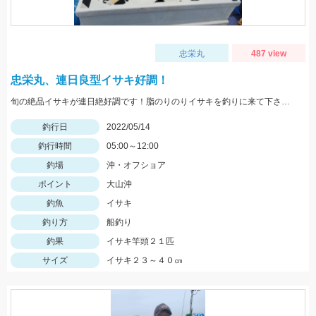
忠栄丸
487 view
忠栄丸、連日良型イサキ好調！
旬の絶品イサキが連日絶好調です！脂のりのりイサキを釣りに来て下さいね。チャンスですよ
釣行日
2022/05/14
釣行時間
05:00～12:00
釣場
沖・オフショア
ポイント
大山沖
釣魚
イサキ
釣り方
船釣り
釣果
イサキ竿頭２１匹
サイズ
イサキ２３～４０㎝