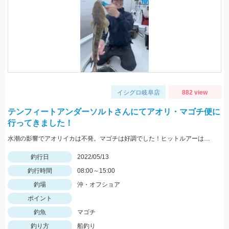
イシグロ岐阜店
882 view
テンフィートアンダーソルトさんにてアオリ・マゴチ便に
行ってきました！
水潮の影響でアオリイカは不発。マゴチは好調でした！ヒットルアーはスタッガー3インチアカキン
釣行日
2022/05/13
釣行時間
08:00～15:00
釣場
沖・オフショア
ポイント
釣魚
マゴチ
釣り方
船釣り