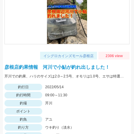
イシグロカインズモール彦根店
2306 view
彦根店釣果情報 河川で小鮎が釣れ出しました！
芹川での釣果、ハリのサイズは2.0～2.5号、オモリは1.0号、エサは特選小鮎まきえと鮎乱舞を混ぜて使用。
釣行日
2022/05/14
釣行時間
09:00～11:30
釣場
芹川
ポイント
釣魚
アユ
釣り方
ウキ釣り（淡水）