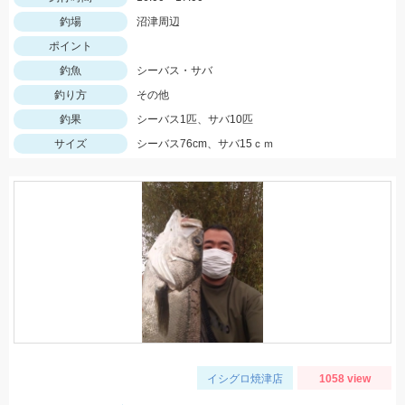
釣場
沼津周辺
ポイント
釣魚
シーバス・サバ
釣り方
その他
釣果
シーバス1匹、サバ10匹
サイズ
シーバス76cm、サバ15ｃｍ
イシグロ焼津店
1058 view