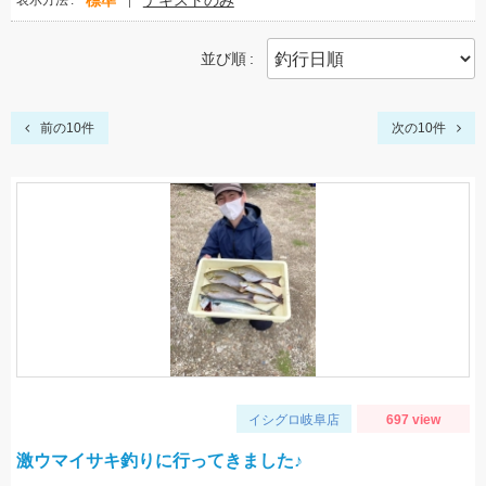
標準
テキストのみ
表示方法
並び順
前の10件
次の10件
イシグロ岐阜店
697 view
激ウマイサキ釣りに行ってきました♪