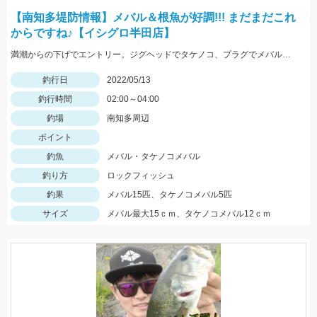
【南知多堤防情報】メバル＆根魚が好調!!! まだまだこれ
からですね♪【イシグロ半田店】
満潮からの下げでエントリー。ジグヘッドでタケノコ、プラグでメバルが入れ食いでした。サイズは小さめなので全てリリースしました。
釣行日
2022/05/13
釣行時間
02:00～04:00
釣場
南知多周辺
ポイント
釣魚
メバル・タケノコメバル
釣り方
ロックフィッシュ
釣果
メバル15匹、タケノコメバル5匹
サイズ
メバル最大15ｃｍ、タケノコメバル12ｃｍ