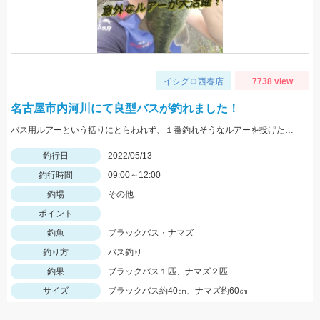
イシグロ西春店
7738 view
名古屋市内河川にて良型バスが釣れました！
バス用ルアーという括りにとらわれず、１番釣れそうなルアーを投げたら釣れました！
釣行日
2022/05/13
釣行時間
09:00～12:00
釣場
その他
ポイント
釣魚
ブラックバス・ナマズ
釣り方
バス釣り
釣果
ブラックバス１匹、ナマズ２匹
サイズ
ブラックバス約40㎝、ナマズ約60㎝