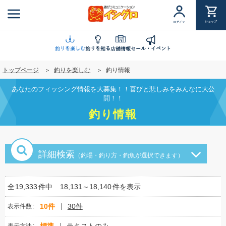
メ
イ
ショップ
ログイン
ン
コ
ン
釣りを楽しむ
釣りを知る
店舗情報
セール・イベント
テ
トップページ
釣りを楽しむ
釣り情報
ン
ツ
あなたのフィッシング情報を大募集！！喜びと悲しみをみんなに大公
に
開！！
移
釣り情報
動
詳細検索
（釣場・釣り方・釣魚が選択できます）
全
19,333
件中
18,131～18,140
件を表示
10件
30件
表示件数