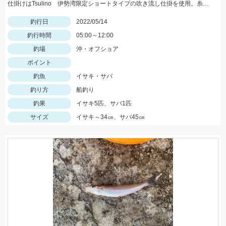
仕掛けはTsulino 伊勢湾限定ショートタイプの吹き流し仕掛を使用。糸絡みも少なくオススメです！
釣行日
2022/05/14
釣行時間
05:00～12:00
釣場
沖・オフショア
ポイント
釣魚
イサキ・サバ
釣り方
船釣り
釣果
イサキ5匹、サバ1匹
サイズ
イサキ～34㎝、サバ45㎝