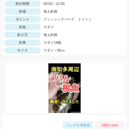
釣行時間
08:00～12:00
釣場
海上釣堀
ポイント
フィッシングパーク トリトン
釣魚
マダイ
釣り方
海上釣堀
釣果
マダイ18枚
サイズ
マダイ～60㎝
イシグロ半田店
2903 view