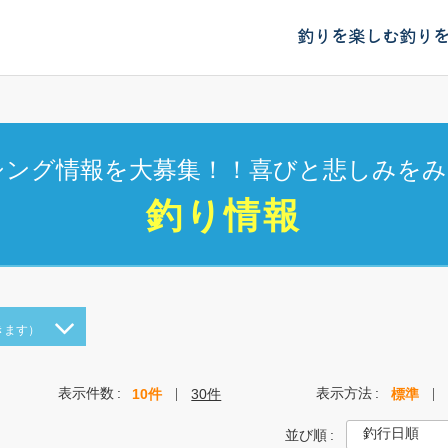
釣りを楽しむ
釣り
シング情報を大募集！！喜びと悲しみをみ
釣り情報
きます）
表示件数
表示方法
10件
30件
標準
並び順