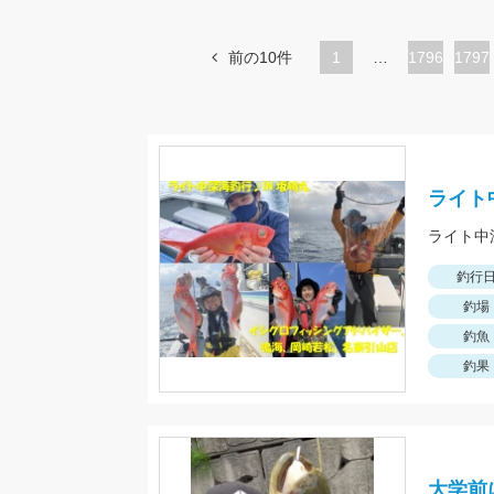
前の10件
1
…
ペ
1796
ペ
1797
ー
ー
ジ
ジ
ライト
釣行
釣場
釣魚
釣果
大学前