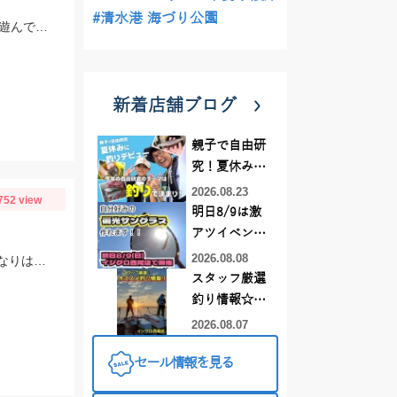
#清水港 海づり公園
1日に1度はロッドを持たないと気がおかしくなるので、大学の授業前にナマズと遊んできました。
新着店舗ブログ
り
親子で自由研
究！夏休みに
釣りデビュー
2026.08.23
752 view
明日8/9は激
アツイベント
日！！！～オ
2026.08.08
朝は田瀬でポツポツ移動し下流に吉村おとり店さん前の瀬でポツリ移動し上流いなりはし下流の瀬の中でポツポツσ(^_^;)
ーダー偏光グ
スタッフ厳選
ラス受注会～
釣り情報☆彡
連休は何釣り
2026.08.07
に行こう
セール情報を見る
♪【イシグロ
西尾店】