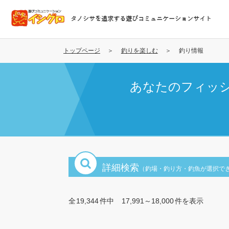
メ
イ
タノシサを追求する遊びコミュニケーションサイト
ン
コ
ン
トップページ
釣りを楽しむ
釣り情報
テ
ン
あなたのフィッ
ツ
に
移
動
詳細検索
（釣場・釣り方・釣魚が選択で
全
19,344
件中
17,991～18,000
件を表示