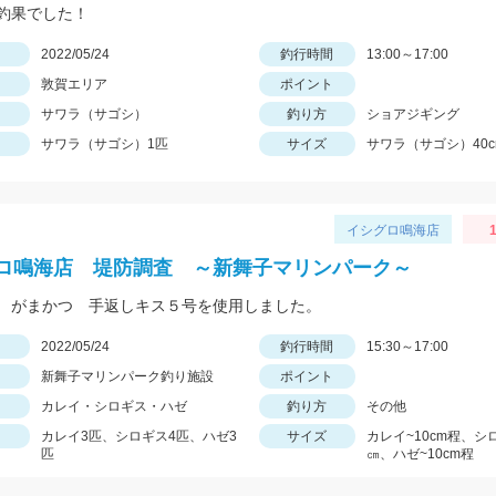
釣果でした！
日
2022/05/24
釣行時間
13:00～17:00
敦賀エリア
ポイント
サワラ（サゴシ）
釣り方
ショアジギング
サワラ（サゴシ）1匹
サイズ
サワラ（サゴシ）40c
イシグロ鳴海店
ロ鳴海店 堤防調査 ～新舞子マリンパーク～
 がまかつ 手返しキス５号を使用しました。
日
2022/05/24
釣行時間
15:30～17:00
新舞子マリンパーク釣り施設
ポイント
カレイ・シロギス・ハゼ
釣り方
その他
カレイ3匹、シロギス4匹、ハゼ3
サイズ
カレイ~10cm程、シロ
匹
㎝、ハゼ~10cm程