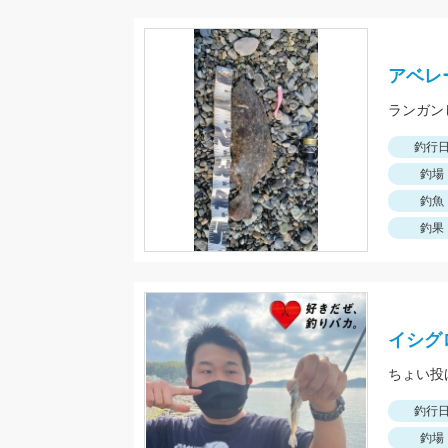
アベレ
ランガン
釣行
釣場
釣魚
釣果
イシグ
ちょい投
釣行
釣場