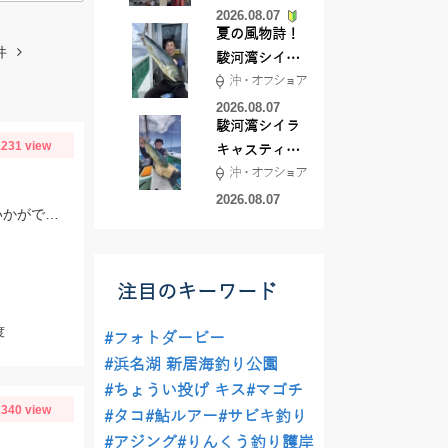
2026.08.07
夏の風物詩！
件
駿河湾シイラ
沖・オフショア
キャスティン
グ行ってきま
2026.08.07
駿河湾シイラ
した！！
231 view
キャスティン
沖・オフショア
グ行ってきま
した！
2026.08.07
ライト中深海に初めて挑戦してきました♪食べておいしいキンメを釣ってみてはいかがでしょうか？ 水深300～400ｍで仕掛けは5～8本針のライト中深海用胴突き仕掛けに250号のオモリを使用しました
注目のキーワード
度
#フォトダービー
#浜名湖 新居海釣り公園
#ちょうい投げ キス
#マゴチ
340 view
#タコ
#鮎ルアー
#サビキ釣り
#アジング
#りんくう釣り護岸