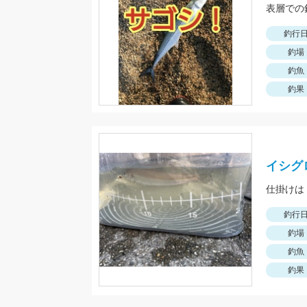
表層での
釣行
釣場
釣魚
釣果
イシグ
仕掛けは
釣行
釣場
釣魚
釣果