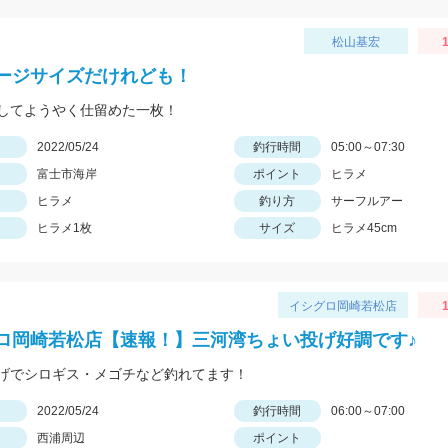
松山基宏
1
ージサイズだけれども！
してようやく仕留めた一枚！
日
2022/05/24
釣行時間
05:00～07:30
富士市海岸
ポイント
ヒラメ
ヒラメ
釣り方
サーフルアー
ヒラメ1枚
サイズ
ヒラメ45cm
イシグロ岡崎若松店
1
ロ岡崎若松店【速報！】三河湾ちょい投げ好調です♪
げでシロギス・メゴチなど釣れてます！
日
2022/05/24
釣行時間
06:00～07:00
西浦周辺
ポイント