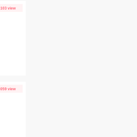
103 view
059 view