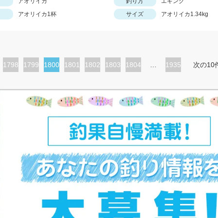
アオリイカ
釣り方
エギング
アオリイカ1杯
サイズ
アオリイカ1.34kg
ペ
1798
ペ
1799
カ
1800
ペ
1801
ペ
1802
ペ
1803
ペ
1804
…
1935
次の10
ー
ー
レ
ー
ー
ー
ー
ジ
ジ
ン
ジ
ジ
ジ
ジ
ト
ペ
ー
ジ