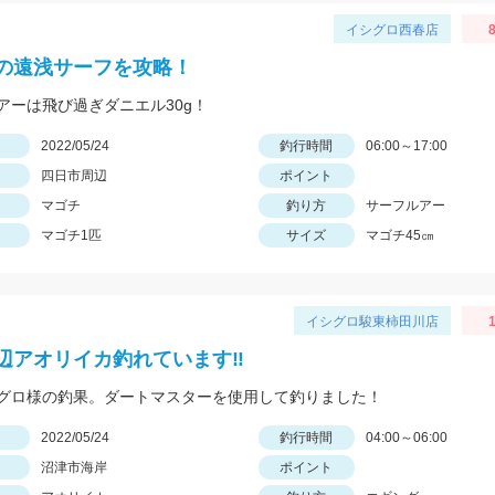
イシグロ西春店
8
の遠浅サーフを攻略！
アーは飛び過ぎダニエル30g！
日
2022/05/24
釣行時間
06:00～17:00
四日市周辺
ポイント
マゴチ
釣り方
サーフルアー
マゴチ1匹
サイズ
マゴチ45㎝
イシグロ駿東柿田川店
1
辺アオリイカ釣れています‼
グロ様の釣果。ダートマスターを使用して釣りました！
日
2022/05/24
釣行時間
04:00～06:00
沼津市海岸
ポイント