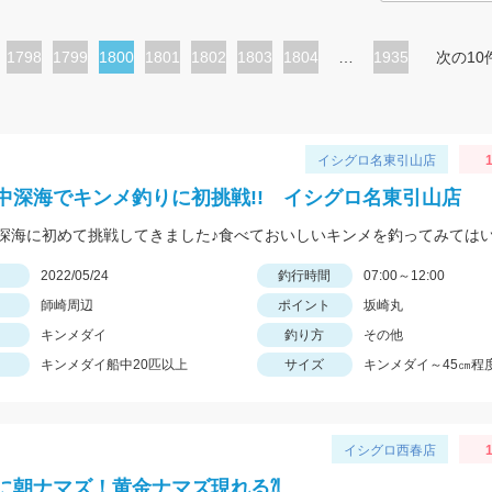
ペ
1798
ペ
1799
カ
1800
ペ
1801
ペ
1802
ペ
1803
ペ
1804
…
1935
次の10
ー
ー
レ
ー
ー
ー
ー
ジ
ジ
ン
ジ
ジ
ジ
ジ
ト
イシグロ名東引山店
1
ペ
中深海でキンメ釣りに初挑戦!! イシグロ名東引山店
ー
ジ
日
2022/05/24
釣行時間
07:00～12:00
師崎周辺
ポイント
坂崎丸
キンメダイ
釣り方
その他
キンメダイ船中20匹以上
サイズ
キンメダイ～45㎝程
イシグロ西春店
1
に朝ナマズ！黄金ナマズ現れる⁈