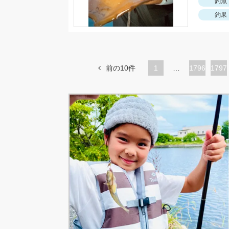
釣魚
釣果
前の10件
1
…
ペ
1796
ペ
1797
ー
ー
ジ
ジ