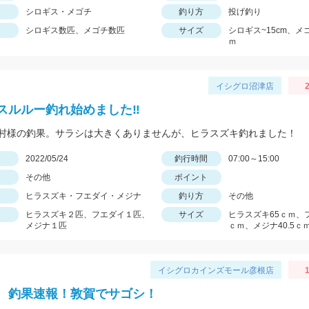
シロギス・メゴチ
釣り方
投げ釣り
シロギス数匹、メゴチ数匹
サイズ
シロギス~15cm、メ
ｍ
イシグロ沼津店
2
スルルー釣れ始めました‼
村様の釣果。サラシは大きくありませんが、ヒラスズキ釣れました！
日
2022/05/24
釣行時間
07:00～15:00
その他
ポイント
ヒラスズキ・フエダイ・メジナ
釣り方
その他
ヒラスズキ２匹、フエダイ１匹、
サイズ
ヒラスズキ65ｃｍ、
メジナ１匹
ｃｍ、メジナ40.5ｃ
イシグロカインズモール彦根店
1
 釣果速報！敦賀でサゴシ！