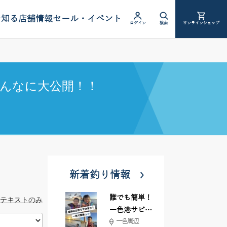
を知る
店舗情報
セール・イベント
ログイン
検索
オンラインショップ
んなに大公開！！
新着釣り情報
誰でも簡単！
テキストのみ
一色港サビキ
一色周辺
＆ちょい投げ