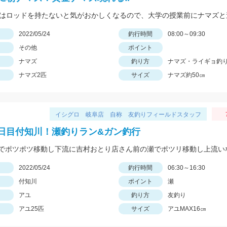
日
2022/05/24
釣行時間
08:00～09:30
その他
ポイント
ナマズ
釣り方
ナマズ・ライギョ釣
ナマズ2匹
サイズ
ナマズ約50㎝
イシグロ 岐阜店 自称 友釣りフィールドスタッフ
日目付知川！瀬釣りラン&ガン釣行
日
2022/05/24
釣行時間
06:30～16:30
付知川
ポイント
瀬
アユ
釣り方
友釣り
アユ25匹
サイズ
アユMAX16㎝