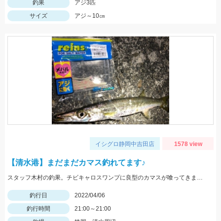
釣果
アジ3匹
サイズ
アジ～10㎝
イシグロ静岡中吉田店
1578 view
【清水港】まだまだカマス釣れてます♪
スタッフ木村の釣果。チビキャロスワンプに良型のカマスが喰ってきました。
釣行日
2022/04/06
釣行時間
21:00～21:00