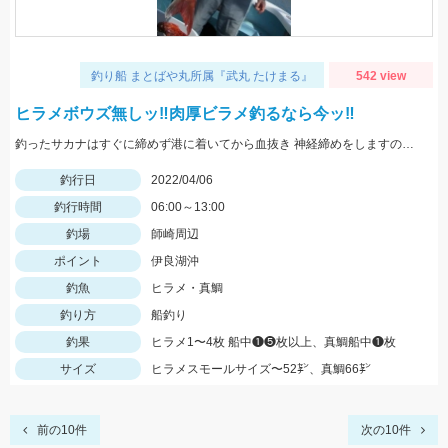
釣り船 まとばや丸所属『武丸 たけまる』
542 view
ヒラメボウズ無しッ‼︎肉厚ビラメ釣るなら今ッ‼︎
釣ったサカナはすぐに締めず港に着いてから血抜き 神経締めをしますので旨さ 食感が違い過ぎますッ‼︎
釣行日
2022/04/06
釣行時間
06:00～13:00
釣場
師崎周辺
ポイント
伊良湖沖
釣魚
ヒラメ・真鯛
釣り方
船釣り
釣果
ヒラメ1〜4枚 船中❶❺枚以上、真鯛船中❶枚
サイズ
ヒラメスモールサイズ〜52㌢、真鯛66㌢
前の10件
次の10件