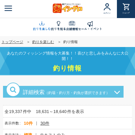
メ
イ
ショップ
ログイン
ン
コ
ン
釣りを楽しむ
釣りを知る
店舗情報
セール・イベント
テ
トップページ
釣りを楽しむ
釣り情報
ン
ツ
あなたのフィッシング情報を大募集！！喜びと悲しみをみんなに大公
に
開！！
移
釣り情報
動
詳細検索
（釣場・釣り方・釣魚が選択できます）
全
19,337
件中
18,631～18,640
件を表示
10件
30件
表示件数