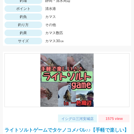
釣場
静岡・清水周辺
ポイント
清水港
釣魚
カマス
釣り方
その他
釣果
カマス数匹
サイズ
カマス30㎝
イシグロ三河安城店
1575 view
ライトソルトゲームでタケノコメバル♪♪【手軽で楽しい】