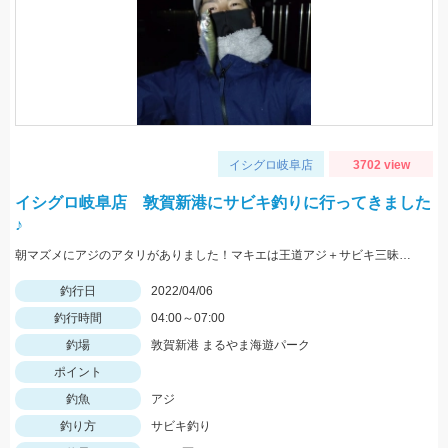
イシグロ岐阜店
3702 view
イシグロ岐阜店 敦賀新港にサビキ釣りに行ってきました
♪
朝マズメにアジのアタリがありました！マキエは王道アジ＋サビキ三昧がオススメ！！
釣行日
2022/04/06
釣行時間
04:00～07:00
釣場
敦賀新港 まるやま海遊パーク
ポイント
釣魚
アジ
釣り方
サビキ釣り