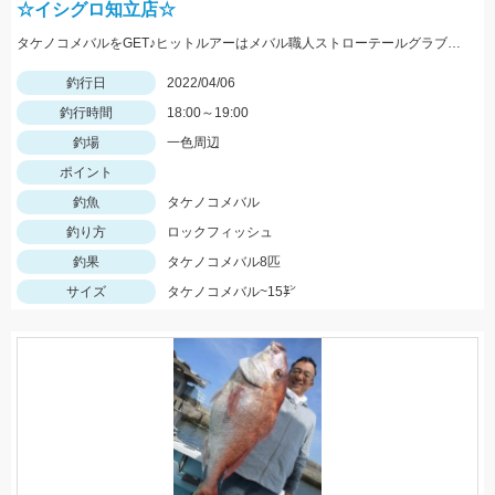
☆イシグロ知立店☆
タケノコメバルをGET♪ヒットルアーはメバル職人ストローテールグラブとテトラワークスユラメキ☆
釣行日
2022/04/06
釣行時間
18:00～19:00
釣場
一色周辺
ポイント
釣魚
タケノコメバル
釣り方
ロックフィッシュ
釣果
タケノコメバル8匹
サイズ
タケノコメバル~15㌢