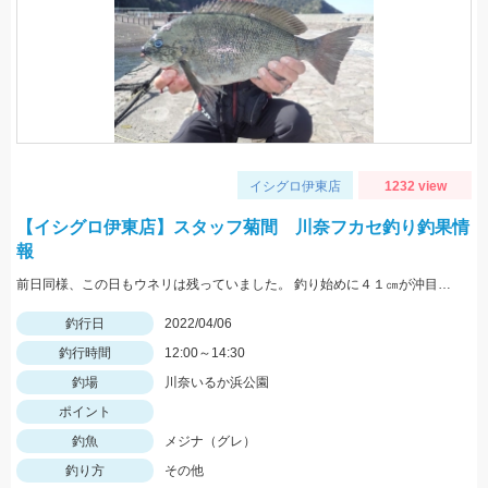
イシグロ伊東店
1232 view
【イシグロ伊東店】スタッフ菊間 川奈フカセ釣り釣果情
報
前日同様、この日もウネリは残っていました。 釣り始めに４１㎝が沖目で釣れましたが 手前はリリースサイズが多かったです。
釣行日
2022/04/06
釣行時間
12:00～14:30
釣場
川奈いるか浜公園
ポイント
釣魚
メジナ（グレ）
釣り方
その他