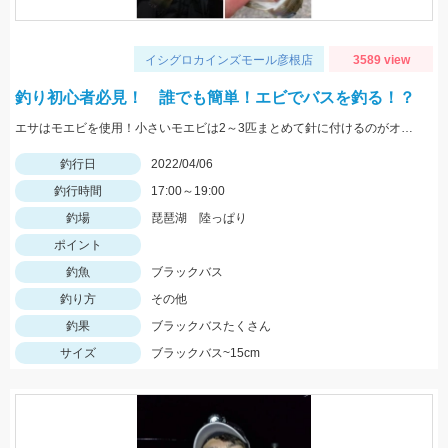
イシグロカインズモール彦根店
3589 view
釣り初心者必見！ 誰でも簡単！エビでバスを釣る！？
エサはモエビを使用！小さいモエビは2～3匹まとめて針に付けるのがオススメ！
釣行日
2022/04/06
釣行時間
17:00～19:00
釣場
琵琶湖 陸っぱり
ポイント
釣魚
ブラックバス
釣り方
その他
釣果
ブラックバスたくさん
サイズ
ブラックバス~15cm