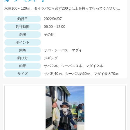
水深100～120ｍ、タイラバなら必ず200ｇ以上を持って行ってください！！
釣行日
2022/04/07
釣行時間
06:00～12:00
釣場
その他
ポイント
釣魚
サバ・シーバス・マダイ
釣り方
ジギング
釣果
サバ２本、シーバス３本、マダイ２本
サイズ
サバ約40㎝、シーバス約60㎝、マダイ最大70㎝