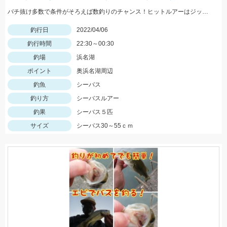
バチ抜け多数で条件がそろえば数釣りのチャンス！ヒットルアーはジップベイツのクロストリガー
釣行日
2022/04/06
釣行時間
22:30～00:30
釣場
浜名湖
ポイント
奥浜名湖周辺
釣魚
シーバス
釣り方
シーバスルアー
釣果
シーバス５匹
サイズ
シーバス30～55ｃｍ