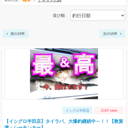
標準
テキストのみ
表示方法
並び順
前の10件
次の10件
イシグロ半田店
2197 view
【イシグロ半田店】タイラバ、大爆釣継続中～！！【敦賀
湾・シーモンキー】