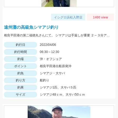
イシグロ浜松入野店
1400 view
遠州灘の高級魚シマアジ釣り
相良平田港の第二福徳丸さんにて。 シマアジは手返しが重要 ２～３分アタリがなかったら上げる。
釣行日
2022/04/06
釣行時間
06:30～12:30
釣場
沖・オフショア
ポイント
相良平田港出船原発沖
釣魚
シマアジ・大サバ
釣り方
船釣り
釣果
シマアジ1匹、大サバ５匹
サイズ
シマアジ48ｃｍ、大サバ50ｃｍ