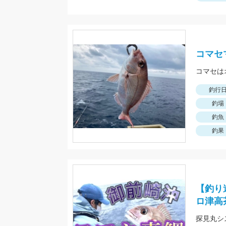
コマセ
コマセは
釣行
釣場
釣魚
釣果
【釣り
ロ津高
探見丸シ