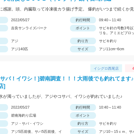
日
2022/05/27
釣行時間
09:40～11:40
吉良サンライズパーク
ポイント
サビキ針の号数3号以
リを。アミエビブロ
アジ
釣り方
サビキ釣り
アジ140匹
サイズ
アジ11cm~6cm
イシグロ西尾店
4
！サバ！イワシ！]碧南調査！！！大雨後でも釣れてます♪
店]
水が濁っていましたが、アジやコサバ、イワシが釣れていました♪
日
2022/05/27
釣行時間
10:40～11:40
碧南海釣り広場
ポイント
アジ・サバ・イワシ
釣り方
サビキ釣り
アジ5匹前後、サバ5匹前後、イ
サイズ
アジ10～15ｃｍ、サバ