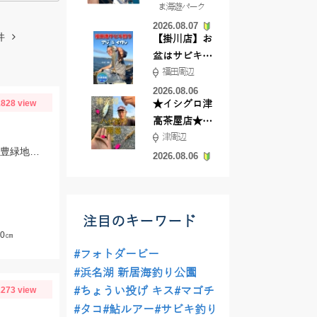
ま海遊パーク
根店
2026.08.07
件
【掛川店】お
盆はサビキ釣
福田周辺
りいきません
か?
2026.08.06
828 view
★イシグロ津
高茶屋店★津
津周辺
近郊ハゼ釣れ
この時期の少し小さめのキスには「早掛キスケイムラジェット」がオススメ！ 武豊緑地でも小型ですがキスが釣れ始めました！皆さんも是非、チャレンジしてみてください！！
てます！
2026.08.06
注目のキーワード
0㎝
#フォトダービー
#浜名湖 新居海釣り公園
273 view
#ちょうい投げ キス
#マゴチ
#タコ
#鮎ルアー
#サビキ釣り