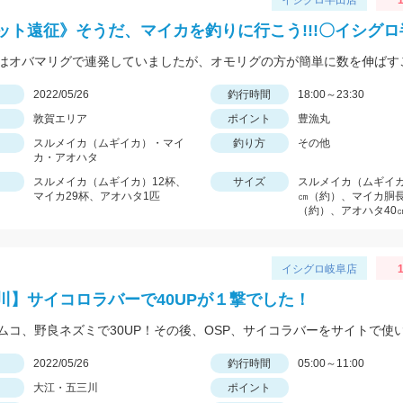
イシグロ半田店
1
ット遠征》そうだ、マイカを釣りに行こう!!!〇イシグ
日
2022/05/26
釣行時間
18:00～23:30
敦賀エリア
ポイント
豊漁丸
スルメイカ（ムギイカ）・マイ
釣り方
その他
カ・アオハタ
スルメイカ（ムギイカ）12杯、
サイズ
スルメイカ（ムギイカ
マイカ29杯、アオハタ1匹
㎝（約）、マイカ胴長
（約）、アオハタ40
イシグロ岐阜店
1
川】サイコロラバーで40UPが１撃でした！
日
2022/05/26
釣行時間
05:00～11:00
大江・五三川
ポイント