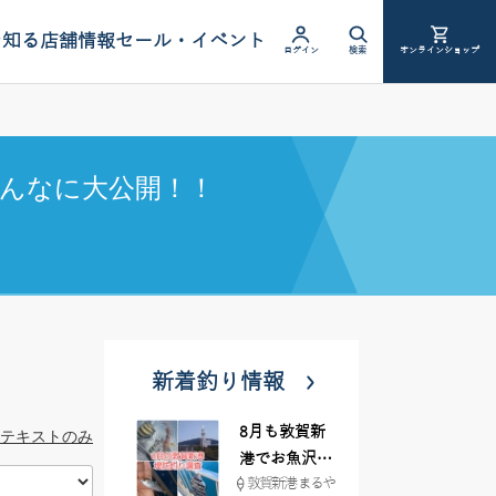
を知る
店舗情報
セール・イベント
ログイン
検索
オンラインショップ
んなに大公開！！
新着釣り情報
8月も敦賀新
テキストのみ
港でお魚沢山
敦賀新港 まるや
♪ イシグロ彦