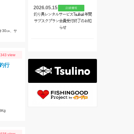
2026.05.15
店舗情報
釣り具レンタルサービスTsulikali 年間
サブスクプラン会員受付終了のお知
らせ
キ30㎝、サ
343 view
釣行
8Kg