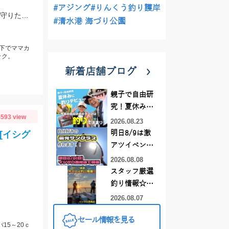
#アジング
#りんくう釣り護岸
海の恵みに感謝。頭、内臓取って冷凍後カラ揚げ予定。 爆釣がいつまで続くか見守りたい。
#清水港 海づり公園
下でママカ
ック。
新着店舗ブログ
親子で自由研
究！夏休みに
593 view
釣りデビュー
2026.08.23
[イシグ
明日8/9は激
アツイベント
日！！！～オ
2026.08.08
ーダー偏光グ
スタッフ厳選
ラス受注会～
釣り情報☆彡
連休は何釣り
2026.08.07
に行こう
セール情報を見る
♪【イシグロ
15～20ｃ