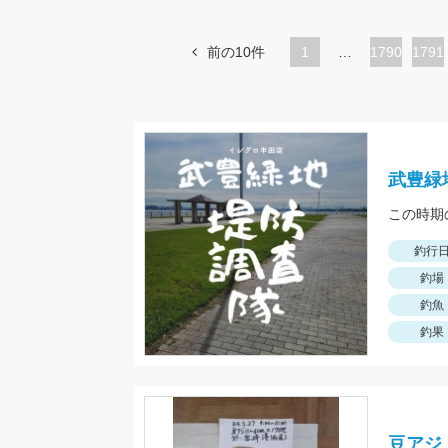
前の10件
1
…
ペ
1790
ペ
1791
ー
ー
ジ
ジ
武豊緑
釣行
釣場
釣魚
釣果
豆アジ