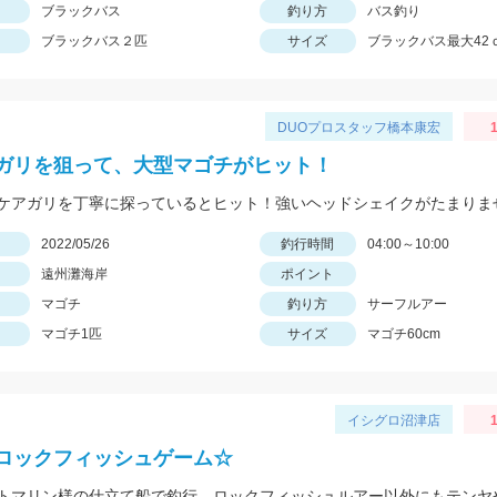
ブラックバス
釣り方
バス釣り
ブラックバス２匹
サイズ
ブラックバス最大42
DUOプロスタッフ橋本康宏
1
ガリを狙って、大型マゴチがヒット！
ケアガリを丁寧に探っているとヒット！強いヘッドシェイクがたまりま
日
2022/05/26
釣行時間
04:00～10:00
遠州灘海岸
ポイント
マゴチ
釣り方
サーフルアー
マゴチ1匹
サイズ
マゴチ60cm
イシグロ沼津店
1
ロックフィッシュゲーム☆