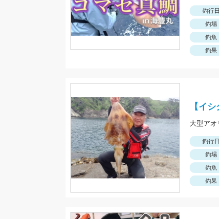
釣行
釣場
釣魚
釣果
【イシ
大型アオ
釣行
釣場
釣魚
釣果