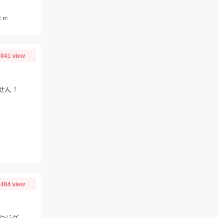
ｃｍ
041 view
せん！
404 view
プラネットマリン様の仕立て船で釣行。ロックフィッシュルアー以外にもテンヤやジグ、キャスティングなどその場に応じて色々な釣りが出来ました。