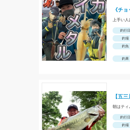
《チョ
釣行
釣場
釣魚
釣果
【五三
釣行
釣場