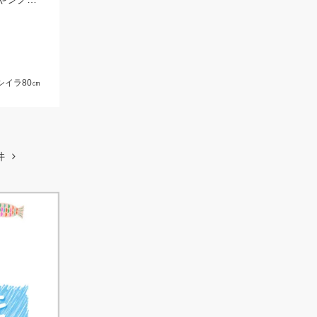
シイラ80㎝
件