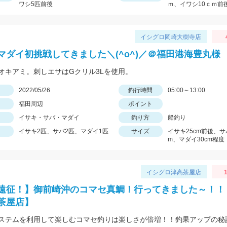
ワシ5匹前後
ｍ、イワシ10ｃｍ前
イシグロ岡崎大樹寺店
マダイ初挑戦してきました＼(^o^)／＠福田港海豊丸様
オキアミ。刺しエサはGクリル3Lを使用。
日
2022/05/26
釣行時間
05:00～13:00
福田周辺
ポイント
イサキ・サバ・マダイ
釣り方
船釣り
イサキ2匹、サバ2匹、マダイ1匹
サイズ
イサキ25cm前後、サ
m、マダイ30cm程度
イシグロ津高茶屋店
1
遠征！】御前崎沖のコマセ真鯛！行ってきました～！！
茶屋店】
ステムを利用して楽しむコマセ釣りは楽しさが倍増！！釣果アップの秘