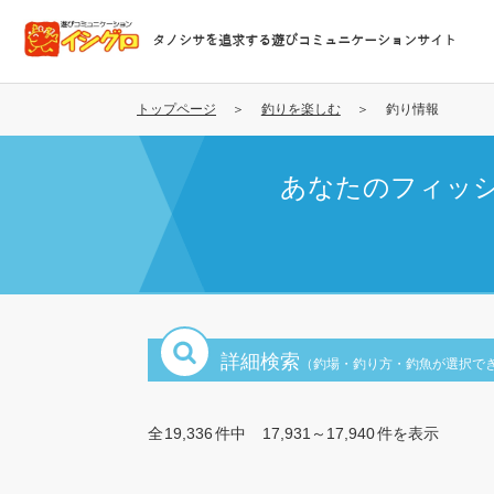
メ
イ
タノシサを追求する遊びコミュニケーションサイト
ン
コ
ン
トップページ
釣りを楽しむ
釣り情報
テ
ン
あなたのフィッ
ツ
に
移
動
詳細検索
（釣場・釣り方・釣魚が選択で
全
19,336
件中
17,931～17,940
件を表示