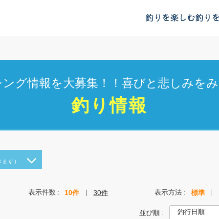
釣りを楽しむ
釣り
シング情報を大募集！！喜びと悲しみをみ
釣り情報
きます）
表示件数
表示方法
10件
30件
標準
並び順