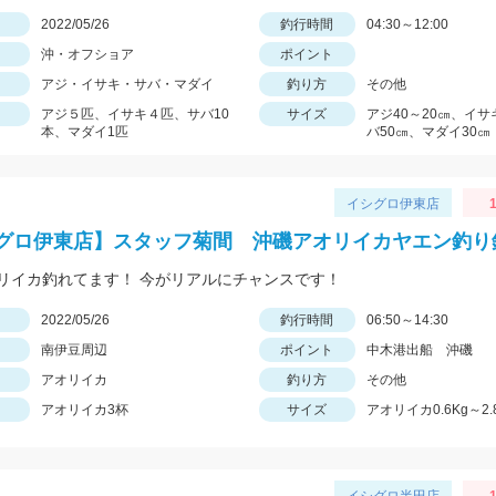
日
2022/05/26
釣行時間
04:30～12:00
沖・オフショア
ポイント
アジ・イサキ・サバ・マダイ
釣り方
その他
アジ５匹、イサキ４匹、サバ10
サイズ
アジ40～20㎝、イサ
本、マダイ1匹
バ50㎝、マダイ30㎝
イシグロ伊東店
1
グロ伊東店】スタッフ菊間 沖磯アオリイカヤエン釣り
リイカ釣れてます！ 今がリアルにチャンスです！
日
2022/05/26
釣行時間
06:50～14:30
南伊豆周辺
ポイント
中木港出船 沖磯
アオリイカ
釣り方
その他
アオリイカ3杯
サイズ
アオリイカ0.6Kg～2.