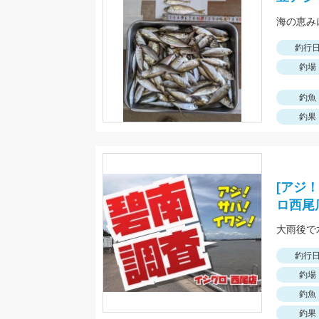
釣行
釣場
釣魚
釣果
[アジ
ロ西尾
大雨後で
釣行
釣場
釣魚
釣果