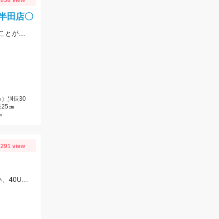
038 view
ロ半田店〇
上手い人はオバマリグで連発していましたが、オモリグの方が簡単に数を伸ばすことが出来ました!! オモリグ×スイスイドロッパーが大当たり!!
）胴長30
25㎝
㎝
291 view
朝はティムコ、野良ネズミで30UP！その後、OSP、サイコラバーをサイトで使い、40UPをGETしました！