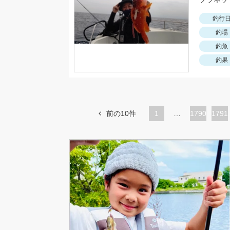
釣行
釣場
釣魚
釣果
前の10件
1
…
ペ
1790
ペ
1791
ー
ー
ジ
ジ