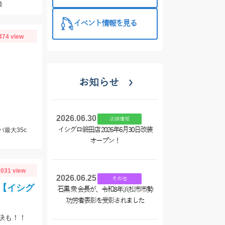
西尾店】
後
イベント情報を見る
474 view
お知らせ
2026.06.30
店舗情報
イシグロ磐田店 2026年6月30日改装
バ最大35c
オープン！
031 view
2026.06.25
その他
【イシグ
石黒 衆 会長が、令和8年浜松市市勢
功労者表彰を受彰されました
訣も！！