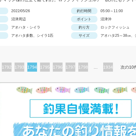
日
2022/05/26
釣行時間
05:00～11:00
沼津周辺
ポイント
沼津沖
アオハタ・シイラ
釣り方
ロックフィッシュ
アオハタ多数、シイラ1匹
サイズ
アオハタ25～38㎝、
ペ
1792
ペ
1793
カ
1794
ペ
1795
ペ
1796
ペ
1797
ペ
1798
…
1934
次の10
ー
ー
レ
ー
ー
ー
ー
ジ
ジ
ン
ジ
ジ
ジ
ジ
ト
ペ
ー
ジ