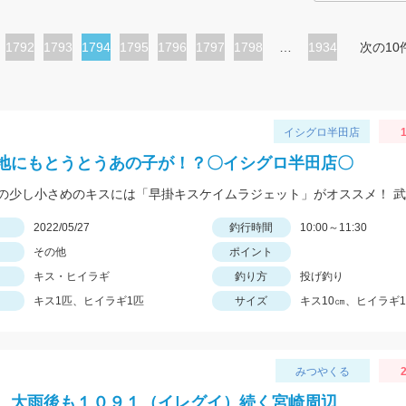
ペ
1792
ペ
1793
カ
1794
ペ
1795
ペ
1796
ペ
1797
ペ
1798
…
1934
次の10
ー
ー
レ
ー
ー
ー
ー
ジ
ジ
ン
ジ
ジ
ジ
ジ
ト
イシグロ半田店
1
ペ
地にもとうとうあの子が！？〇イシグロ半田店〇
ー
ジ
日
2022/05/27
釣行時間
10:00～11:30
その他
ポイント
キス・ヒイラギ
釣り方
投げ釣り
キス1匹、ヒイラギ1匹
サイズ
キス10㎝、ヒイラギ1
みつやくる
2
 大雨後も１０９１（イレグイ）続く宮崎周辺