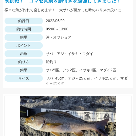
初挑戦！ コマセ真鯛＆胴付きを勉強してきました！
様々な魚が釣れて楽しめます！ 大サバが掛かった時のハリスの扱いにはご用心！
釣行日
2022/05/29
釣行時間
05:00～13:00
釣場
沖・オフショア
ポイント
釣魚
サバ・アジ・イサキ・マダイ
釣り方
船釣り
釣果
サバ5匹、アジ2匹、イサキ1匹、マダイ2匹
サイズ
サバ~45cm、アジ～25ｃｍ、イサキ25ｃｍ、マダ
イ～25ｃｍ