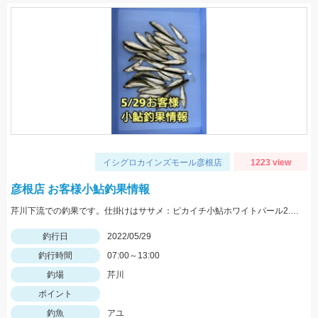
イシグロカインズモール彦根店
1223 view
彦根店 お客様小鮎釣果情報
芹川下流での釣果です。仕掛けはササメ：ピカイチ小鮎ホワイトパール2.5号がオススメです！
釣行日
2022/05/29
釣行時間
07:00～13:00
釣場
芹川
ポイント
釣魚
アユ