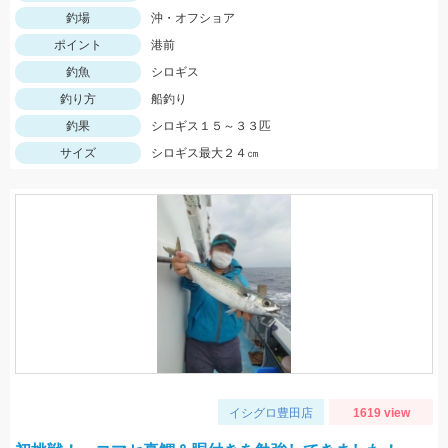
釣場
沖・オフショア
ポイント
港前
釣魚
シロギス
釣り方
船釣り
釣果
シロギス１５～３３匹
サイズ
シロギス最大２４㎝
イシグロ豊田店
1619 view