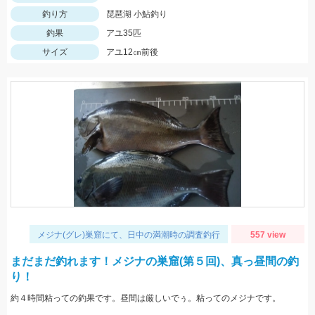
釣り方
琵琶湖 小鮎釣り
釣果
アユ35匹
サイズ
アユ12㎝前後
メジナ(グレ)巣窟にて、日中の満潮時の調査釣行
557 view
まだまだ釣れます！メジナの巣窟(第５回)、真っ昼間の釣
り！
約４時間粘っての釣果です。昼間は厳しいでぅ。粘ってのメジナです。