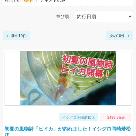
標準
テキストのみ
表示方法
並び順
前の10件
次の10件
イシグロ岡崎若松店
1485 view
初夏の風物詩「ヒイカ」が釣れました！イシグロ岡崎若松
店