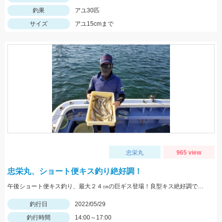
釣果
アユ30匹
サイズ
アユ15cmまで
忠栄丸
965 view
忠栄丸、ショート便キス釣り絶好調！
午後ショート便キス釣り、最大２４㎝の巨ギス登場！良型キス絶好調です！
釣行日
2022/05/29
釣行時間
14:00～17:00