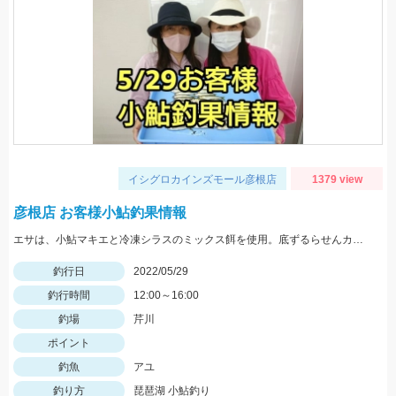
イシグロカインズモール彦根店
1379 view
彦根店 お客様小鮎釣果情報
エサは、小鮎マキエと冷凍シラスのミックス餌を使用。底ずるらせんカゴの流し釣りでの釣果です。
釣行日
2022/05/29
釣行時間
12:00～16:00
釣場
芹川
ポイント
釣魚
アユ
釣り方
琵琶湖 小鮎釣り