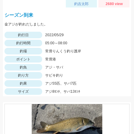
釣吉太郎
2680 view
シーズン到来
金アジが釣れだしました。
釣行日
2022/05/29
釣行時間
05:00～08:00
釣場
常滑りんくう釣り護岸
ポイント
常滑港
釣魚
アジ・サバ
釣り方
サビキ釣り
釣果
アジ55匹、サバ7匹
サイズ
アジ8ｾﾝﾁ、サバ13ｾﾝﾁ