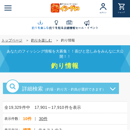
メ
イ
ショップ
ログイン
ン
コ
ン
釣りを楽しむ
釣りを知る
店舗情報
セール・イベント
テ
トップページ
釣りを楽しむ
釣り情報
ン
ツ
あなたのフィッシング情報を大募集！！喜びと悲しみをみんなに大公
に
開！！
移
釣り情報
動
詳細検索
（釣場・釣り方・釣魚が選択できます）
全
19,329
件中
17,901～17,910
件を表示
10件
30件
表示件数