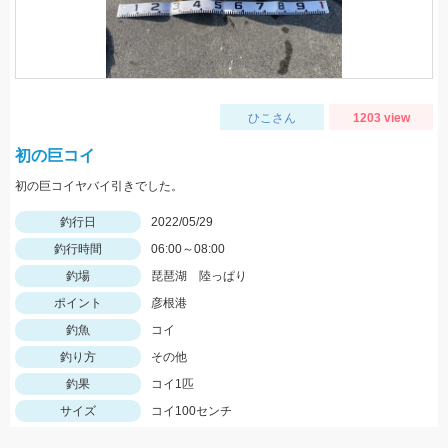
ひこさん
1203 view
初の巨コイ
初の巨コイヤバイ引きでした。
釣行日
2022/05/29
釣行時間
06:00～08:00
釣場
琵琶湖 陸っぱり
ポイント
彦根港
釣魚
コイ
釣り方
その他
釣果
コイ1匹
サイズ
コイ100センチ