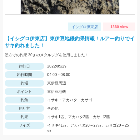
イシグロ伊東店
1360 view
【イシグロ伊東店】東伊豆地磯釣果情報！ルアー釣りでイ
サキ釣れました！
朝方での釣果 30ｇのメタルジグを使用しました！
釣行日
2022/05/29
釣行時間
04:00～08:00
釣場
東伊豆周辺
ポイント
東伊豆地磯
釣魚
イサキ・アカハタ・カサゴ
釣り方
その他
釣果
イサキ1匹、アカハタ2匹、カサゴ2匹
サイズ
イサキ41㎝、アカハタ20～27㎝、カサゴ20～25
㎝