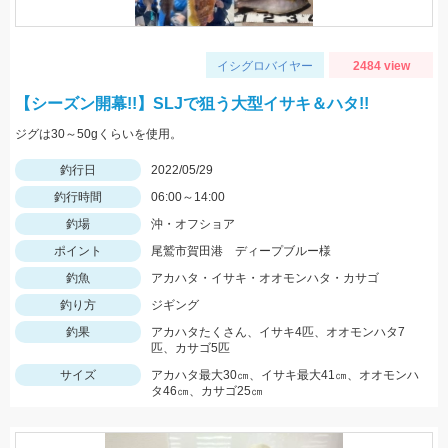
イシグロバイヤー
2484 view
【シーズン開幕!!】SLJで狙う大型イサキ＆ハタ!!
ジグは30～50gくらいを使用。
釣行日
2022/05/29
釣行時間
06:00～14:00
釣場
沖・オフショア
ポイント
尾鷲市賀田港 ディープブルー様
釣魚
アカハタ・イサキ・オオモンハタ・カサゴ
釣り方
ジギング
釣果
アカハタたくさん、イサキ4匹、オオモンハタ7
匹、カサゴ5匹
サイズ
アカハタ最大30㎝、イサキ最大41㎝、オオモンハ
タ46㎝、カサゴ25㎝