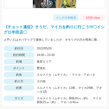
イシグロ半田店
1038 view
《チョット遠征》そうだ、マイカを釣りに行こう!!!〇イシ
グロ半田店〇
上手い人はオバマリグで連発していましたが、オモリグの方が簡単に数を伸ばすことが出来ました!! オモリグ×スイスイドロッパーが大当たり!!
釣行日
2022/05/26
釣行時間
18:00～23:30
釣場
敦賀エリア
ポイント
豊漁丸
釣魚
スルメイカ（ムギイカ）・マイカ・アオハタ
釣り方
その他
釣果
スルメイカ（ムギイカ）12杯、マイカ29杯、アオ
ハタ1匹
サイズ
スルメイカ（ムギイカ）胴長30㎝（約）、マイカ
胴長25㎝（約）、アオハタ40㎝