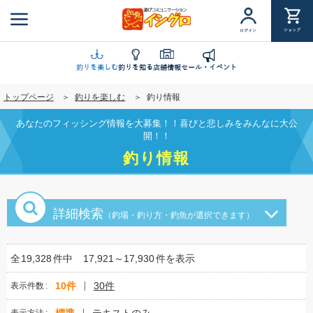
メ
イ
ショップ
ログイン
ン
コ
ン
釣りを楽しむ
釣りを知る
店舗情報
セール・イベント
テ
トップページ
釣りを楽しむ
釣り情報
ン
ツ
あなたのフィッシング情報を大募集！！喜びと悲しみをみんなに大公
に
開！！
移
釣り情報
動
詳細検索
（釣場・釣り方・釣魚が選択できます）
全
19,328
件中
17,921～17,930
件を表示
10件
30件
表示件数