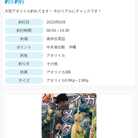
釣り釣行
大型アオリイカ釣れてます！ 今がリアルにチャンスです！
釣行日
2022/05/26
釣行時間
06:50～14:30
釣場
南伊豆周辺
ポイント
中木港出船 沖磯
釣魚
アオリイカ
釣り方
その他
釣果
アオリイカ3杯
サイズ
アオリイカ0.6Kg～2.8Kg