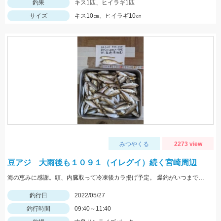
釣果
キス1匹、ヒイラギ1匹
サイズ
キス10㎝、ヒイラギ10㎝
みつやくる
2273 view
豆アジ 大雨後も１０９１（イレグイ）続く宮崎周辺
海の恵みに感謝。頭、内臓取って冷凍後カラ揚げ予定。 爆釣がいつまで続くか見守りたい。
釣行日
2022/05/27
釣行時間
09:40～11:40