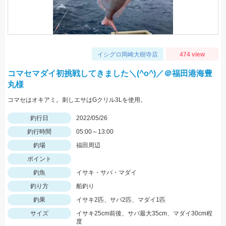
イシグロ岡崎大樹寺店
474 view
コマセマダイ初挑戦してきました＼(^o^)／＠福田港海豊
丸様
コマセはオキアミ。刺しエサはGクリル3Lを使用。
釣行日
2022/05/26
釣行時間
05:00～13:00
釣場
福田周辺
ポイント
釣魚
イサキ・サバ・マダイ
釣り方
船釣り
釣果
イサキ2匹、サバ2匹、マダイ1匹
サイズ
イサキ25cm前後、サバ最大35cm、マダイ30cm程
度