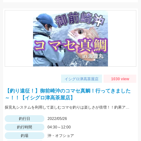
イシグロ津高茶屋店
1030 view
【釣り遠征！】御前崎沖のコマセ真鯛！行ってきました
～！！【イシグロ津高茶屋店】
探見丸システムを利用して楽しむコマセ釣りは楽しさが倍増！！釣果アップの秘訣も！！
釣行日
2022/05/26
釣行時間
04:30～12:00
釣場
沖・オフショア