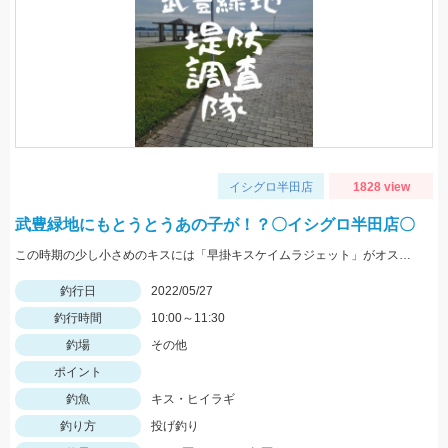
イシグロ半田店
1828 view
武豊緑地にもとうとうあの子が！？〇イシグロ半田店〇
この時期の少し小さめのキスには「早掛キスケイムラジェット」がオススメ！ 武豊緑地でも小型ですがキスが釣れ始めました！皆さんも是非、チャレンジしてみてください！！
釣行日
2022/05/27
釣行時間
10:00～11:30
釣場
その他
ポイント
釣魚
キス・ヒイラギ
釣り方
投げ釣り