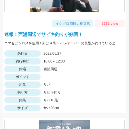
イシグロ岡崎大樹寺店
2232 view
速報！西浦周辺でサビキ釣りが好調！
コマセはシロメを使用！針は４号！20㎝オーバーの良型が釣れているようです！
釣行日
2022/05/27
釣行時間
10:00～12:00
釣場
西浦周辺
ポイント
釣魚
サバ
釣り方
サビキ釣り
釣果
サバ10尾
サイズ
サバ20cm