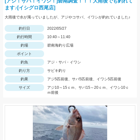
[アジ！サバ！イワシ！]碧南調査！！！大雨後でも釣れて
ます♪[イシグロ西尾店]
大雨後で水が濁っていましたが、アジやコサバ、イワシが釣れていました♪
釣行日
2022/05/27
釣行時間
10:40～11:40
釣場
碧南海釣り広場
ポイント
釣魚
アジ・サバ・イワシ
釣り方
サビキ釣り
釣果
アジ5匹前後、サバ5匹前後、イワシ5匹前後
サイズ
アジ10～15ｃｍ、サバ15～20ｃｍ、イワシ10ｃ
ｍ前後