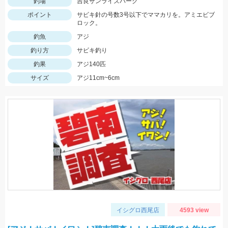
釣場
吉良サンライズパーク
ポイント
サビキ針の号数3号以下でママカリを。アミエビブ
ロック。
釣魚
アジ
釣り方
サビキ釣り
釣果
アジ140匹
サイズ
アジ11cm~6cm
イシグロ西尾店
4593 view