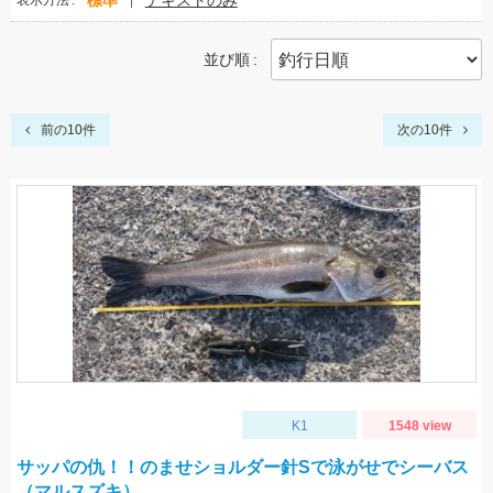
標準
テキストのみ
表示方法
並び順
前の10件
次の10件
K1
1548 view
サッパの仇！！のませショルダー針Sで泳がせでシーバス
（マルスズキ）