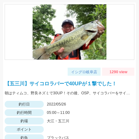
イシグロ岐阜店
1290 view
【五三川】サイコロラバーで40UPが１撃でした！
朝はティムコ、野良ネズミで30UP！その後、OSP、サイコラバーをサイトで使い、40UPをGETしました！
釣行日
2022/05/26
釣行時間
05:00～11:00
釣場
大江・五三川
ポイント
釣魚
ブラックバス