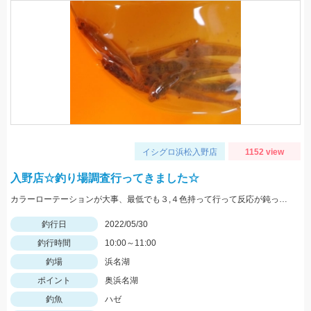
イシグロ浜松入野店
1152 view
入野店☆釣り場調査行ってきました☆
カラーローテーションが大事、最低でも３,４色持って行って反応が鈍ったら色を変えてみよう。
釣行日
2022/05/30
釣行時間
10:00～11:00
釣場
浜名湖
ポイント
奥浜名湖
釣魚
ハゼ