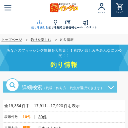
メ
イ
ショップ
ログイン
ン
コ
ン
釣りを楽しむ
釣りを知る
店舗情報
セール・イベント
テ
トップページ
釣りを楽しむ
釣り情報
ン
ツ
あなたのフィッシング情報を大募集！！喜びと悲しみをみんなに大公
に
開！！
移
釣り情報
動
詳細検索
（釣場・釣り方・釣魚が選択できます）
全
19,354
件中
17,911～17,920
件を表示
10件
30件
表示件数