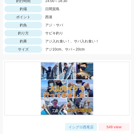
釣行時間
14:00～18:30
釣場
日間賀島
ポイント
西港
釣魚
アジ・サバ
釣り方
サビキ釣り
釣果
アジ入れ食い！、サバ入れ食い！
サイズ
アジ10cm、サバ～20cm
イシグロ西尾店
549 view