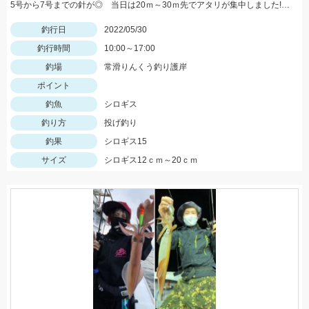
5号から7号までの針が◎ 当日は20ｍ～30ｍ先でアタリが集中しました!! 浜翔!!!感度ヨシ！！軽さ抜群！！
釣行日
2022/05/30
釣行時間
10:00～17:00
釣場
常滑りんくう釣り護岸
ポイント
釣魚
シロギス
釣り方
投げ釣り
釣果
シロギス15
サイズ
シロギス12ｃｍ～20ｃｍ