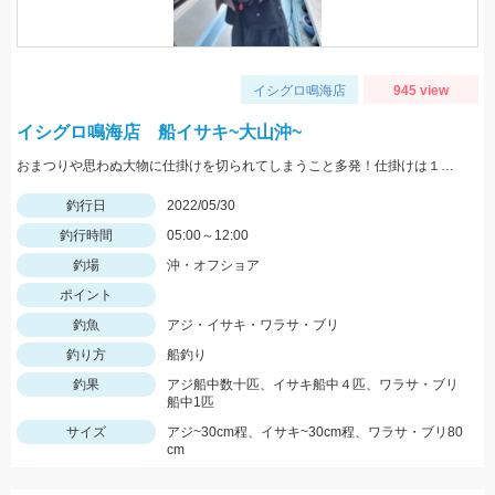
イシグロ鳴海店
945 view
イシグロ鳴海店 船イサキ~大山沖~
おまつりや思わぬ大物に仕掛けを切られてしまうこと多発！仕掛けは１０セットはあると安心です！
釣行日
2022/05/30
釣行時間
05:00～12:00
釣場
沖・オフショア
ポイント
釣魚
アジ・イサキ・ワラサ・ブリ
釣り方
船釣り
釣果
アジ船中数十匹、イサキ船中４匹、ワラサ・ブリ
船中1匹
サイズ
アジ~30cm程、イサキ~30cm程、ワラサ・ブリ80
cm