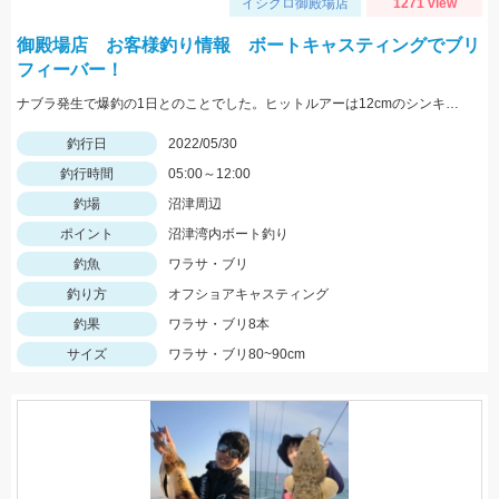
イシグロ御殿場店
1271 view
御殿場店 お客様釣り情報 ボートキャスティングでブリ
フィーバー！
ナブラ発生で爆釣の1日とのことでした。ヒットルアーは12cmのシンキングペンシル。 90㎝クラスの大型ブリ。おめでとうございます！
釣行日
2022/05/30
釣行時間
05:00～12:00
釣場
沼津周辺
ポイント
沼津湾内ボート釣り
釣魚
ワラサ・ブリ
釣り方
オフショアキャスティング
釣果
ワラサ・ブリ8本
サイズ
ワラサ・ブリ80~90cm