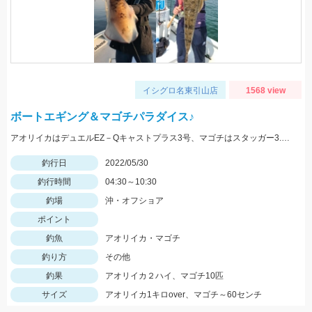
イシグロ名東引山店
1568 view
ボートエギング＆マゴチパラダイス♪
アオリイカはデュエルEZ－Qキャストプラス3号、マゴチはスタッガー3.5インチやカバークローグランデにヒット！
釣行日
2022/05/30
釣行時間
04:30～10:30
釣場
沖・オフショア
ポイント
釣魚
アオリイカ・マゴチ
釣り方
その他
釣果
アオリイカ２ハイ、マゴチ10匹
サイズ
アオリイカ1キロover、マゴチ～60センチ