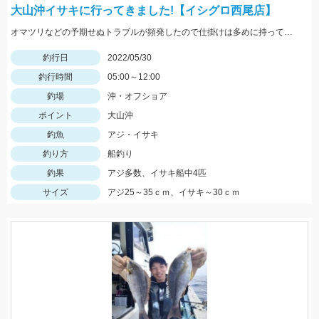
大山沖イサキに行ってきました!【イシグロ西尾店】
オマツリなどの予期せぬトラブルが頻発したので仕掛けは多めに持っていくことがオススメ!
釣行日
2022/05/30
釣行時間
05:00～12:00
釣場
沖・オフショア
ポイント
大山沖
釣魚
アジ・イサキ
釣り方
船釣り
釣果
アジ多数、イサキ船中4匹
サイズ
アジ25～35ｃｍ、イサキ～30ｃｍ