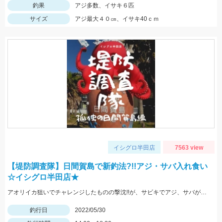
釣果
アジ多数、イサキ６匹
サイズ
アジ最大４０㎝、イサキ40ｃｍ
イシグロ半田店
7563 view
【堤防調査隊】日間賀島で新釣法?!!アジ・サバ入れ食い
☆イシグロ半田店★
アオリイカ狙いでチャレンジしたものの撃沈!!が、サビキでアジ、サバが入れ食い!!豆アジマッチとサビキ三昧をお忘れなく!
釣行日
2022/05/30