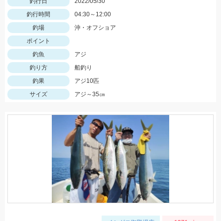
釣行日
2022/05/30
釣行時間
04:30～12:00
釣場
沖・オフショア
ポイント
釣魚
アジ
釣り方
船釣り
釣果
アジ10匹
サイズ
アジ～35㎝