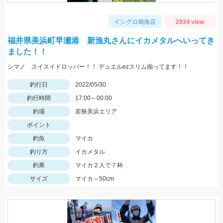
イシグロ鳴海店
2934 view
福井県美浜町早瀬港 新漁丸さんにイカメタルへいってき
ました！！
シマノ スイスイドロッパー！！ デュエルezスリム揃ってます！！
釣行日
2022/05/30
釣行時間
17:00～00:00
釣場
若狭美浜エリア
ポイント
釣魚
マイカ
釣り方
イカメタル
釣果
マイカ２人で７杯
サイズ
マイカ～50cm