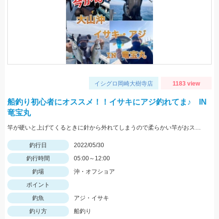
イシグロ岡崎大樹寺店
1183 view
船釣り初心者にオススメ！！イサキにアジ釣れてま♪ IN
竜宝丸
竿が硬いと上げてくるときに針から外れてしまうので柔らかい竿がおススメです！
釣行日
2022/05/30
釣行時間
05:00～12:00
釣場
沖・オフショア
ポイント
釣魚
アジ・イサキ
釣り方
船釣り