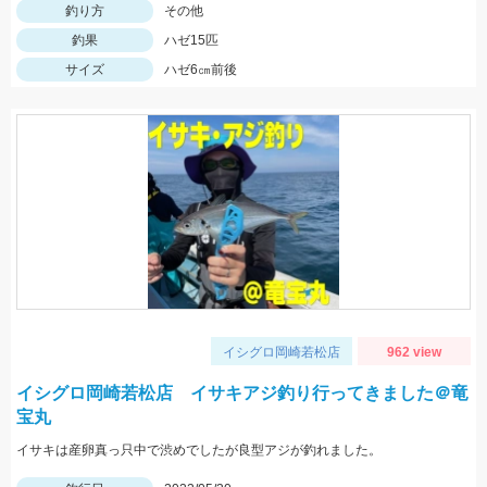
釣り方
その他
釣果
ハゼ15匹
サイズ
ハゼ6㎝前後
イシグロ岡崎若松店
962 view
イシグロ岡崎若松店 イサキアジ釣り行ってきました＠竜
宝丸
イサキは産卵真っ只中で渋めでしたが良型アジが釣れました。