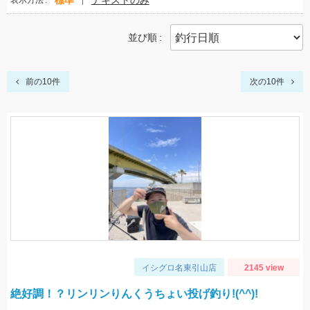
標準
テキストのみ
表示方法
並び順
前の10件
次の10件
イシグロ名東引山店
2145 view
絶好調！？リンリンりんくうちょい投げ釣り!(^^)!