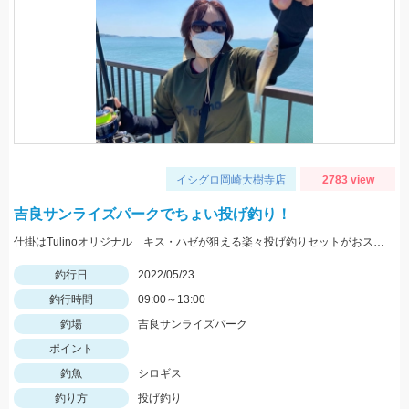
イシグロ岡崎大樹寺店
2783 view
吉良サンライズパークでちょい投げ釣り！
仕掛はTulinoオリジナル キス・ハゼが狙える楽々投げ釣りセットがおススメです！
釣行日
2022/05/23
釣行時間
09:00～13:00
釣場
吉良サンライズパーク
ポイント
釣魚
シロギス
釣り方
投げ釣り