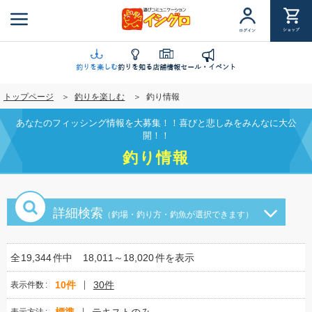
メ
イ
ショップ
ログイン
ン
コ
ン
釣りを楽しむ
釣りを知る
店舗情報
セール・イベント
テ
トップページ
釣りを楽しむ
釣り情報
ン
ツ
あなたのフィッシング情報を大募集！！喜びと悲しみをみんなに大公
に
開！！
移
釣り情報
動
詳細検索
（釣場・釣り方・釣魚が選択できます）
全
19,344
件中
18,011～18,020
件を表示
10件
30件
表示件数