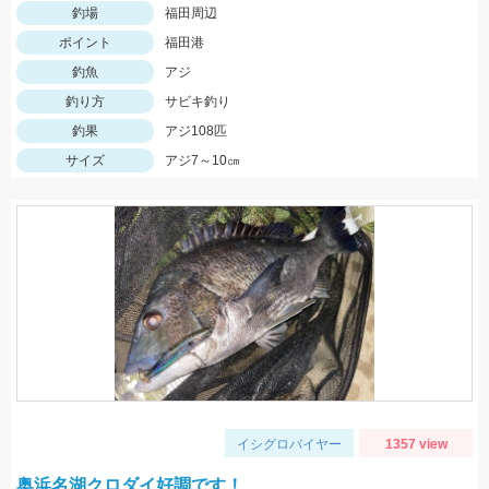
釣場
福田周辺
ポイント
福田港
釣魚
アジ
釣り方
サビキ釣り
釣果
アジ108匹
サイズ
アジ7～10㎝
イシグロバイヤー
1357 view
奥浜名湖クロダイ好調です！