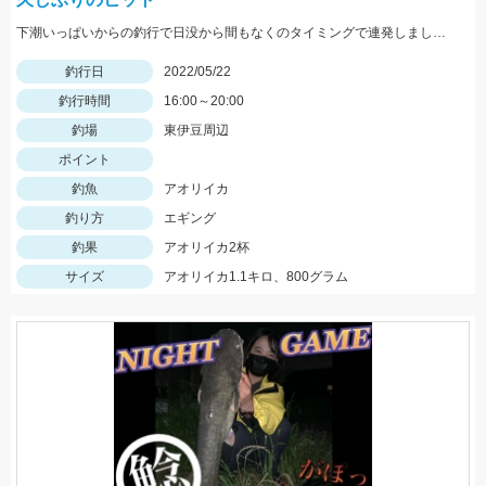
下潮いっぱいからの釣行で日没から間もなくのタイミングで連発しました。
釣行日
2022/05/22
釣行時間
16:00～20:00
釣場
東伊豆周辺
ポイント
釣魚
アオリイカ
釣り方
エギング
釣果
アオリイカ2杯
サイズ
アオリイカ1.1キロ、800グラム