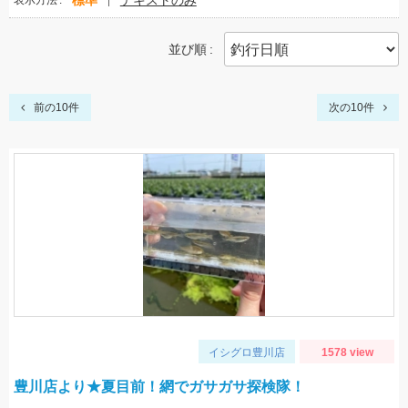
標準
テキストのみ
表示方法
並び順
前の10件
次の10件
イシグロ豊川店
1578 view
豊川店より★夏目前！網でガサガサ探検隊！