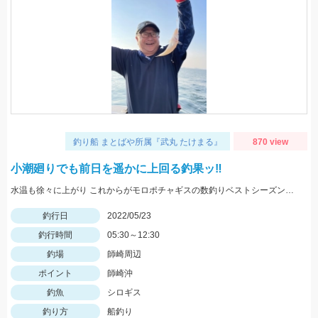
釣り船 まとばや所属『武丸 たけまる』
870 view
小潮廻りでも前日を遥かに上回る釣果ッ‼︎
水温も徐々に上がり これからがモロポチャギスの数釣りベストシーズンインですよッ(・∀・)b
釣行日
2022/05/23
釣行時間
05:30～12:30
釣場
師崎周辺
ポイント
師崎沖
釣魚
シロギス
釣り方
船釣り