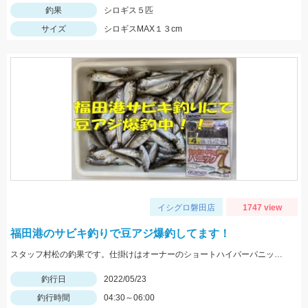
釣果
シロギス５匹
サイズ
シロギスMAX１３cm
イシグロ磐田店
1747 view
福田港のサビキ釣りで豆アジ爆釣してます！
スタッフ村松の釣果です。仕掛けはオーナーのショートハイパーパニック4号を使用し、にアミエビを付けて釣りました。
釣行日
2022/05/23
釣行時間
04:30～06:00