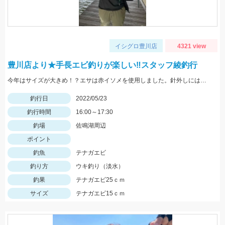
イシグロ豊川店
4321 view
豊川店より★手長エビ釣りが楽しい‼スタッフ綾釣行
今年はサイズが大きめ！？エサは赤イソメを使用しました。針外しにはフォーセップがあると鋏まれずにすみますよ！
釣行日
2022/05/23
釣行時間
16:00～17:30
釣場
佐鳴湖周辺
ポイント
釣魚
テナガエビ
釣り方
ウキ釣り（淡水）
釣果
テナガエビ25ｃｍ
サイズ
テナガエビ15ｃｍ