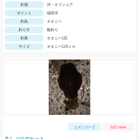
釣場
沖・オフショア
ポイント
福田沖
釣魚
オオニベ
釣り方
船釣り
釣果
オオニベ1匹
サイズ
オオニベ120ｃｍ
エギンガーZ
522 view
久しぶりのヒット