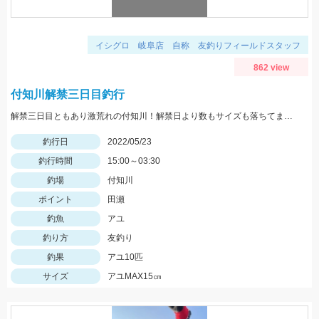
イシグロ 岐阜店 自称 友釣りフィールドスタッフ
862 view
付知川解禁三日目釣行
解禁三日目ともあり激荒れの付知川！解禁日より数もサイズも落ちてますが丁寧に探れば釣れます。四日目も頑張ります！
釣行日
2022/05/23
釣行時間
15:00～03:30
釣場
付知川
ポイント
田瀬
釣魚
アユ
釣り方
友釣り
釣果
アユ10匹
サイズ
アユMAX15㎝