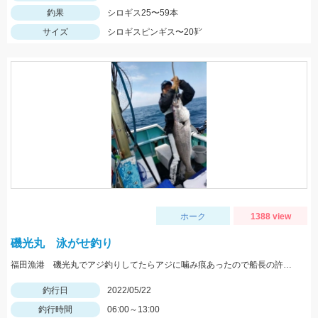
釣果
シロギス25〜59本
サイズ
シロギスピンギス〜20㌢
ホーク
1388 view
磯光丸 泳がせ釣り
福田漁港 磯光丸でアジ釣りしてたらアジに噛み痕あったので船長の許可もらって泳がせしていっぱつでした。
釣行日
2022/05/22
釣行時間
06:00～13:00