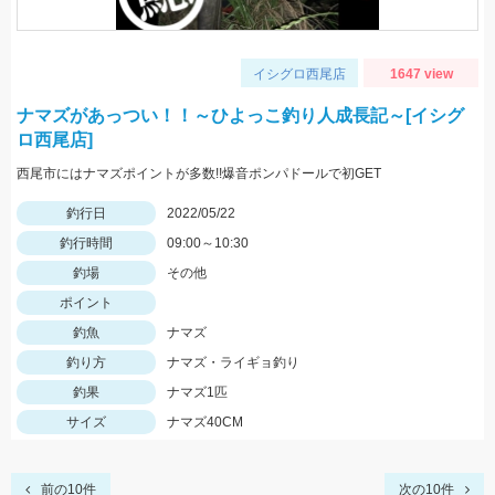
イシグロ西尾店
1647 view
ナマズがあっつい！！～ひよっこ釣り人成長記～[イシグ
ロ西尾店]
西尾市にはナマズポイントが多数!!爆音ポンパドールで初GET
釣行日
2022/05/22
釣行時間
09:00～10:30
釣場
その他
ポイント
釣魚
ナマズ
釣り方
ナマズ・ライギョ釣り
釣果
ナマズ1匹
サイズ
ナマズ40CM
前の10件
次の10件