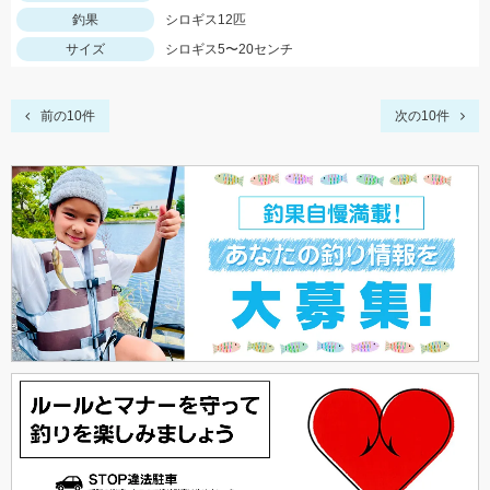
釣果
シロギス12匹
サイズ
シロギス5〜20センチ
前の10件
次の10件