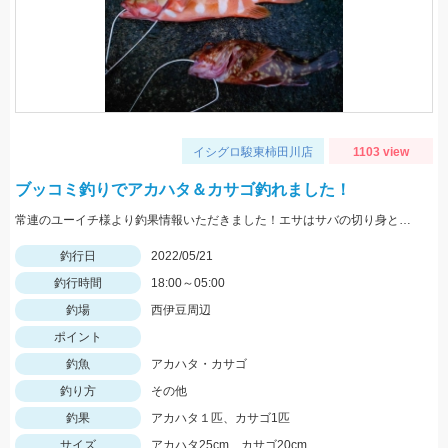
イシグロ駿東柿田川店
1103 view
ブッコミ釣りでアカハタ＆カサゴ釣れました！
常連のユーイチ様より釣果情報いただきました！エサはサバの切り身とイカタンを使用。
釣行日
2022/05/21
釣行時間
18:00～05:00
釣場
西伊豆周辺
ポイント
釣魚
アカハタ・カサゴ
釣り方
その他
釣果
アカハタ１匹、カサゴ1匹
サイズ
アカハタ25cm、カサゴ20cm