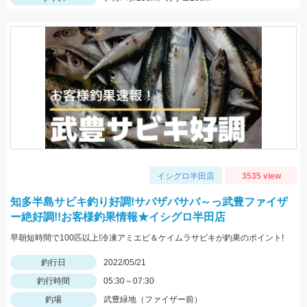
イシグロ半田店
3535 view
知多半島サビキ釣り好調!サバザバサバ～っ武豊ファイザ
ー絶好調!!お客様釣果情報★イシグロ半田店
早朝短時間で100匹以上!冷凍アミエビ＆ケイムラサビキが釣果のポイント!
釣行日
2022/05/21
釣行時間
05:30～07:30
釣場
武豊緑地（ファイザー前）