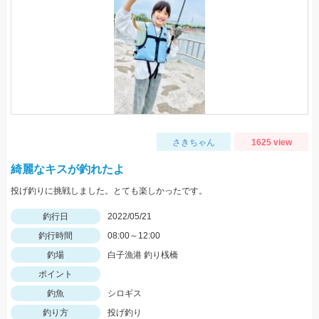
さきちゃん
1625 view
綺麗なキスが釣れたよ
投げ釣りに挑戦しました。とても楽しかったです。
釣行日
2022/05/21
釣行時間
08:00～12:00
釣場
白子漁港 釣り桟橋
ポイント
釣魚
シロギス
釣り方
投げ釣り