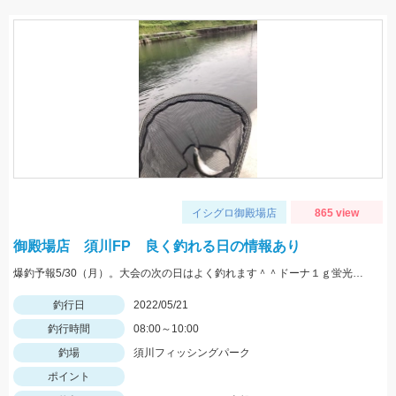
イシグロ御殿場店
865 view
御殿場店 須川FP 良く釣れる日の情報あり
爆釣予報5/30（月）。大会の次の日はよく釣れます＾＾ドーナ１ｇ蛍光ザキヤマメやミノーなどがオススメ。
釣行日
2022/05/21
釣行時間
08:00～10:00
釣場
須川フィッシングパーク
ポイント