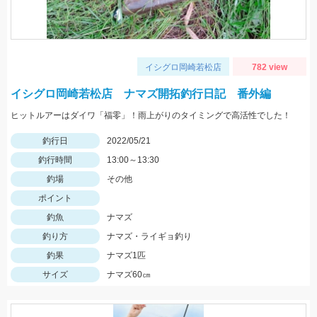
イシグロ岡崎若松店
782 view
イシグロ岡崎若松店 ナマズ開拓釣行日記 番外編
ヒットルアーはダイワ「福零」！雨上がりのタイミングで高活性でした！
釣行日
2022/05/21
釣行時間
13:00～13:30
釣場
その他
ポイント
釣魚
ナマズ
釣り方
ナマズ・ライギョ釣り
釣果
ナマズ1匹
サイズ
ナマズ60㎝