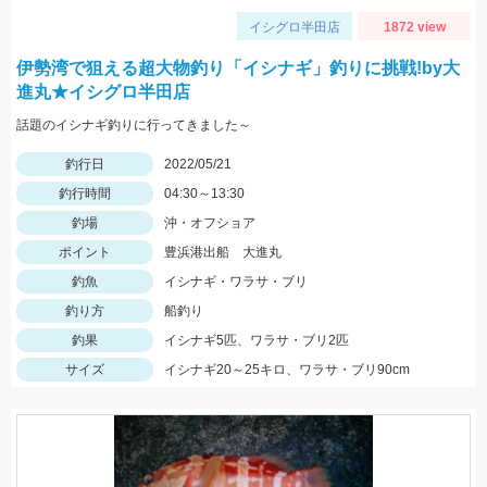
イシグロ半田店
1872 view
伊勢湾で狙える超大物釣り「イシナギ」釣りに挑戦!by大
進丸★イシグロ半田店
話題のイシナギ釣りに行ってきました～
釣行日
2022/05/21
釣行時間
04:30～13:30
釣場
沖・オフショア
ポイント
豊浜港出船 大進丸
釣魚
イシナギ・ワラサ・ブリ
釣り方
船釣り
釣果
イシナギ5匹、ワラサ・ブリ2匹
サイズ
イシナギ20～25キロ、ワラサ・ブリ90cm