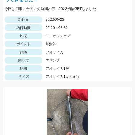
今回は用事の合間に短時間釣行！2022初物GETしました！
釣行日
2022/05/22
釣行時間
05:00～08:30
釣場
沖・オフショア
ポイント
常滑沖
釣魚
アオリイカ
釣り方
エギング
釣果
アオリイカ1杯
サイズ
アオリイカ1.5ｋｇ程