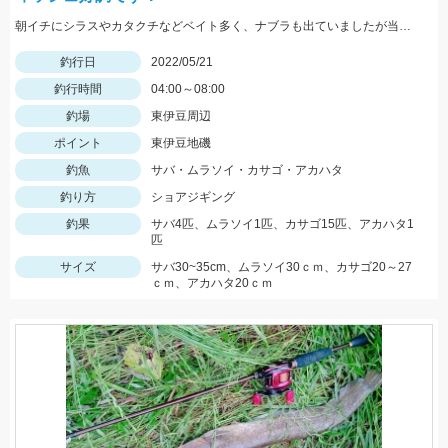
朝イチにシラスやカタクチなどベイト多く、ナブラも出ていましたが当たってきたのはサバでした。
釣行日
2022/05/21
釣行時間
04:00～08:00
釣場
東伊豆周辺
ポイント
東伊豆地磯
釣魚
サバ・ムラソイ・カサゴ・アカハタ
釣り方
ショアジギング
釣果
サバ4匹、ムラソイ1匹、カサゴ15匹、アカハタ1
匹
サイズ
サバ30~35cm、ムラソイ30ｃｍ、カサゴ20～27
ｃｍ、アカハタ20ｃｍ