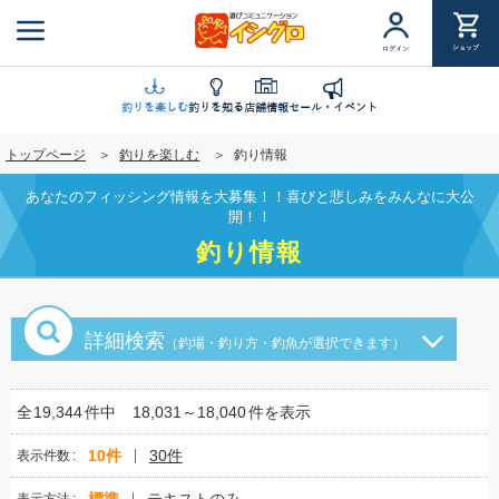
メ
イ
ショップ
ログイン
ン
コ
ン
釣りを楽しむ
釣りを知る
店舗情報
セール・イベント
テ
トップページ
釣りを楽しむ
釣り情報
ン
ツ
あなたのフィッシング情報を大募集！！喜びと悲しみをみんなに大公
に
開！！
移
釣り情報
動
詳細検索
（釣場・釣り方・釣魚が選択できます）
全
19,344
件中
18,031～18,040
件を表示
10件
30件
表示件数