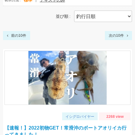
標準
テキストのみ
表示方法
並び順
前の10件
次の10件
イシグロバイヤー
2268 view
【速報！】2022初物GET！常滑沖のボートアオリイカ行
ってきました！