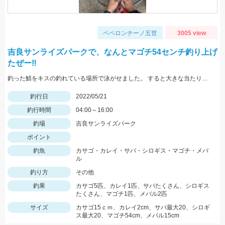
ペペロンチーノ五世
3005 view
吉良サンライズパークで、なんとマゴチ54センチ釣り上げ
たぜー‼️
釣った鯖をキスの釣れている場所で泳がせました。 すると大きな当たりがーそれから頑張って釣り上げました。
釣行日
2022/05/21
釣行時間
04:00～16:00
釣場
吉良サンライズパーク
ポイント
釣魚
カサゴ・カレイ・サバ・シロギス・マゴチ・メバ
ル
釣り方
その他
釣果
カサゴ5匹、カレイ1匹、サバたくさん、シロギス
たくさん、マゴチ1匹、メバル2匹
サイズ
カサゴ15ｃｍ、カレイ2cm、サバ最大20、シロギ
ス最大20、マゴチ54cm、メバル15cm