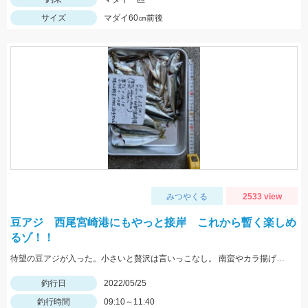
サイズ
マダイ60㎝前後
みつやくる
2533 view
豆アジ 西尾宮崎港にもやっと接岸 これから暫く楽しめ
るゾ！！
待望の豆アジが入った。小さいと贅沢は言いっこなし。 南蛮やカラ揚げに最適。今だけの特典。
釣行日
2022/05/25
釣行時間
09:10～11:40