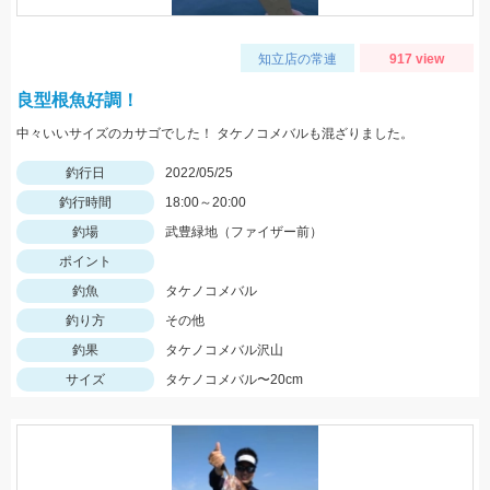
知立店の常連
917 view
良型根魚好調！
中々いいサイズのカサゴでした！ タケノコメバルも混ざりました。
釣行日
2022/05/25
釣行時間
18:00～20:00
釣場
武豊緑地（ファイザー前）
ポイント
釣魚
タケノコメバル
釣り方
その他
釣果
タケノコメバル沢山
サイズ
タケノコメバル〜20cm