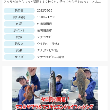
アタリが出たらじっと我慢！３０秒くらい待ってから竿をゆっくりとあげましょう。
釣行日
2022/05/25
釣行時間
16:00～17:00
釣場
佐鳴湖周辺
ポイント
佐鳴湖西岸
釣魚
テナガエビ
釣り方
ウキ釣り（淡水）
釣果
テナガエビ10匹
サイズ
テナガエビ10㎝前後