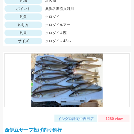
釣場
浜名湖
ポイント
奥浜名湖流入河川
釣魚
クロダイ
釣り方
クロダイルアー
釣果
クロダイ４匹
サイズ
クロダイ～42㎝
イシグロ静岡中吉田店
1280 view
西伊豆サーフ投げ釣り釣行