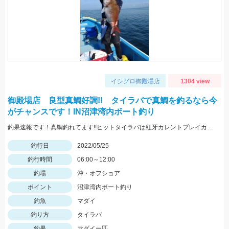
イシグロ御殿場店
1304 view
御殿場店 良型真鯛好調!! タイラバで真鯛を釣るなら今
がチャンスです！IN沼津湾内ボート釣り
釣果速報です！真鯛釣れてます!!ヒットタイラバは紅牙カレントブレイカー「ギャルピンク」
釣行日
2022/05/25
釣行時間
06:00～12:00
釣場
沖・オフショア
ポイント
沼津湾内ボート釣り
釣魚
マダイ
釣り方
タイラバ
釣果
マダイー匹