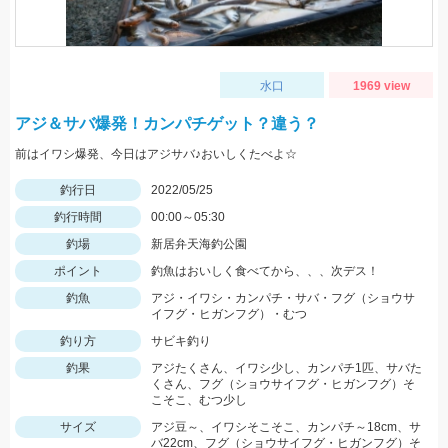
水口
1969 view
アジ＆サバ爆発！カンパチゲット？違う？
前はイワシ爆発、今日はアジサバ♪おいしくたべよ☆
釣行日
2022/05/25
釣行時間
00:00～05:30
釣場
新居弁天海釣公園
ポイント
釣魚はおいしく食べてから、、、次デス！
釣魚
アジ・イワシ・カンパチ・サバ・フグ（ショウサ
イフグ・ヒガンフグ）・むつ
釣り方
サビキ釣り
釣果
アジたくさん、イワシ少し、カンパチ1匹、サバた
くさん、フグ（ショウサイフグ・ヒガンフグ）そ
こそこ、むつ少し
サイズ
アジ豆～、イワシそこそこ、カンパチ～18cm、サ
バ22cm、フグ（ショウサイフグ・ヒガンフグ）そ