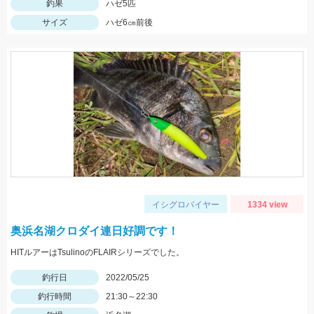
釣果
ハゼ5匹
サイズ
ハゼ6㎝前後
イシグロバイヤー
1334 view
奥浜名湖クロダイ連日好調です！
HITルアーはTsulinoのFLAIRシリーズでした。
釣行日
2022/05/25
釣行時間
21:30～22:30