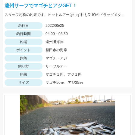
遠州サーフでマゴチとアジGET！
スタッフ村松の釣果です。ヒットルアーはいずれもDUOのドラッグメタルキャストショット30gのイワシカラー！
釣行日
2022/05/25
釣行時間
04:00～05:30
釣場
遠州灘海岸
ポイント
磐田市の海岸
釣魚
マゴチ・アジ
釣り方
サーフルアー
釣果
マゴチ１匹、アジ１匹
サイズ
マゴチ50㎝、アジ35㎝