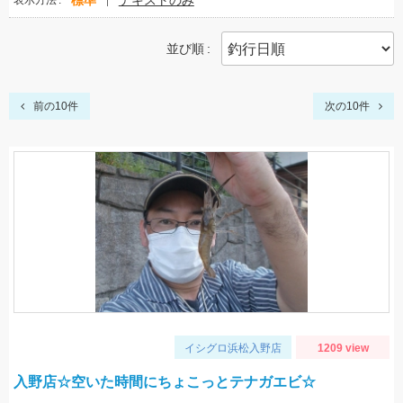
標準
テキストのみ
表示方法
並び順
前の10件
次の10件
イシグロ浜松入野店
1209 view
入野店☆空いた時間にちょこっとテナガエビ☆