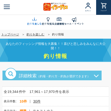
メ
イ
ショップ
ログイン
ン
コ
ン
釣りを楽しむ
釣りを知る
店舗情報
セール・イベント
テ
トップページ
釣りを楽しむ
釣り情報
ン
ツ
あなたのフィッシング情報を大募集！！喜びと悲しみをみんなに大公
に
開！！
移
釣り情報
動
詳細検索
（釣場・釣り方・釣魚が選択できます）
全
19,344
件中
17,961～17,970
件を表示
10件
30件
表示件数