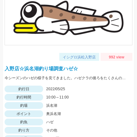
イシグロ浜松入野店
992 view
入野店☆浜名湖釣り場調査ハゼ☆
今シーズンのハゼの様子を見てきました。ハゼクラの後ろをたくさんのハゼが付いてきたので今後楽しみですよ♪今後もちょくちょく様子見てきますね。
釣行日
2022/05/25
釣行時間
10:00～11:00
釣場
浜名湖
ポイント
奥浜名湖
釣魚
ハゼ
釣り方
その他