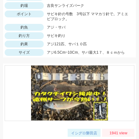
釣場
吉良サンライズパーク
ポイント
サビキ針の号数 3号以下 ママカリ針で。アミエ
ビブロック。
釣魚
アジ・サバ
釣り方
サビキ釣り
釣果
アジ121匹、サバ１０匹
サイズ
アジ6.5Cm~10Cm、サバ最大1７、８ｃｍから
イシグロ磐田店
1941 view