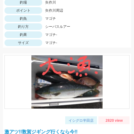
釣場
矢作川
ポイント
矢作川周辺
釣魚
マゴチ
釣り方
シーバスルアー
釣果
マゴチ-
サイズ
マゴチ-
イシグロ半田店
2820 view
激アツ!!敦賀ジギング行くなら今!!