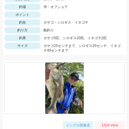
釣場
沖・オフショア
ポイント
釣魚
カサゴ・シロギス・イネゴチ
釣り方
船釣り
釣果
カサゴ5匹、シロギス20匹、イネゴチ2匹
サイズ
カサゴ25センチまで、シロギス20センチ、イネゴ
チ40センチまで
イシグロ西春店
1324 view