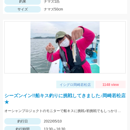
釣果
ナマズ1匹
サイズ
ナマズ50cm
イシグロ岡崎若松店
1148 view
シーズンイン!!船キス釣りに挑戦してきました♪岡崎若松店
★
オーシャンプロジェクトのモニターで船キスに挑戦♪初挑戦でもしっかりキャッチできました。
釣行日
2022/05/10
釣行時間
13:30～16:30