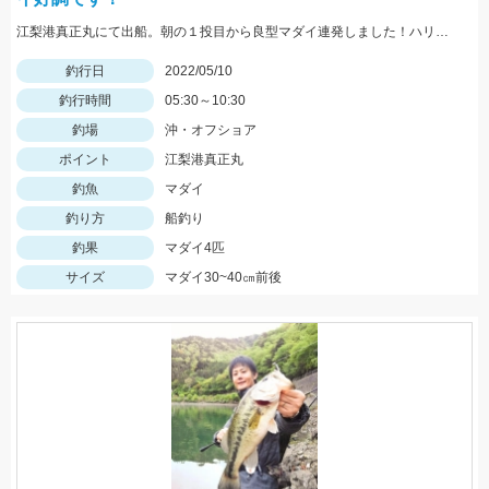
江梨港真正丸にて出船。朝の１投目から良型マダイ連発しました！ハリスは4号10ｍを使用。針はチヌ針３号でひかり玉レッド2号を使いました！
釣行日
2022/05/10
釣行時間
05:30～10:30
釣場
沖・オフショア
ポイント
江梨港真正丸
釣魚
マダイ
釣り方
船釣り
釣果
マダイ4匹
サイズ
マダイ30~40㎝前後