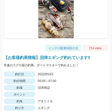
イシグロ駿東柿田川店
714 view
【お客様釣果情報】沼津エギング釣れています‼
常連のスグロ様の釣果。ダートマスターで釣れました！
釣行日
2022/05/10
釣行時間
05:00～07:00
釣場
沼津周辺
ポイント
釣魚
アオリイカ
釣り方
エギング