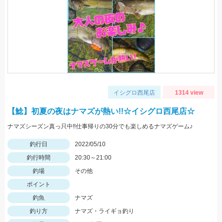
イシグロ西尾店
1314 view
【鯰】初夏の夜はナマズが熱い!!☆イシグロ西尾店☆
ナマズシーズン真っ只中‼仕事帰りの30分でも楽しめるナマズゲーム♪
釣行日
2022/05/10
釣行時間
20:30～21:00
釣場
その他
ポイント
釣魚
ナマズ
釣り方
ナマズ・ライギョ釣り