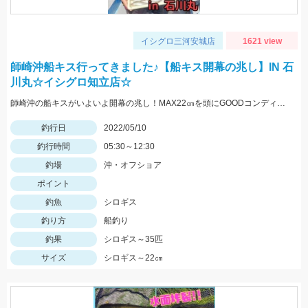
イシグロ三河安城店
1621 view
師崎沖船キス行ってきました♪【船キス開幕の兆し】IN 石
川丸☆イシグロ知立店☆
師崎沖の船キスがいよいよ開幕の兆し！MAX22㎝を頭にGOODコンディションのシロギスが釣れ始めました♪
釣行日
2022/05/10
釣行時間
05:30～12:30
釣場
沖・オフショア
ポイント
釣魚
シロギス
釣り方
船釣り
釣果
シロギス～35匹
サイズ
シロギス～22㎝