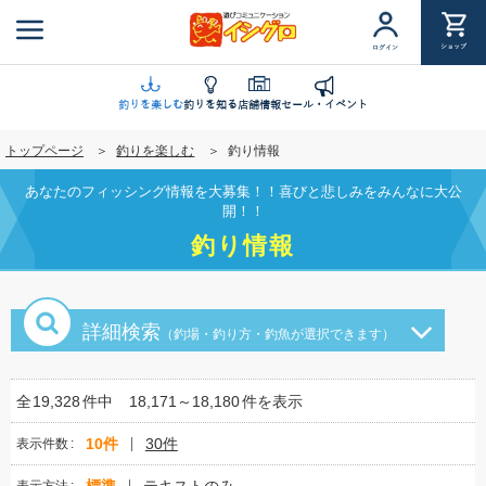
メ
イ
ショップ
ログイン
ン
コ
ン
釣りを楽しむ
釣りを知る
店舗情報
セール・イベント
テ
トップページ
釣りを楽しむ
釣り情報
ン
ツ
あなたのフィッシング情報を大募集！！喜びと悲しみをみんなに大公
に
開！！
移
釣り情報
動
詳細検索
（釣場・釣り方・釣魚が選択できます）
全
19,328
件中
18,171～18,180
件を表示
10件
30件
表示件数