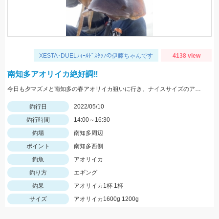
XESTA･DUELﾌｨｰﾙﾄﾞｽﾀｯﾌの伊藤ちゃんです
4138 view
南知多アオリイカ絶好調‼️
今日も夕マズメと南知多の春アオリイカ狙いに行き、ナイスサイズのアオリイカに出会えました‼️
釣行日
2022/05/10
釣行時間
14:00～16:30
釣場
南知多周辺
ポイント
南知多西側
釣魚
アオリイカ
釣り方
エギング
釣果
アオリイカ1杯 1杯
サイズ
アオリイカ1600g 1200g