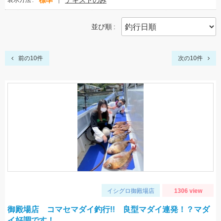
標準
テキストのみ
表示方法
並び順
前の10件
次の10件
イシグロ御殿場店
1306 view
御殿場店 コマセマダイ釣行!! 良型マダイ連発！？マダ
イ好調です！