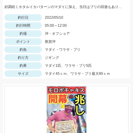
好調続くホタルイカパターンのマダイに加え、当日はブリの回遊もあり大爆釣!! 迷ってる場合じゃないですよ(笑) 行くなら今しかない!!
釣行日
2022/05/10
釣行時間
05:00～12:00
釣場
沖・オフショア
ポイント
敦賀沖
釣魚
マダイ・ワラサ・ブリ
釣り方
ジギング
釣果
マダイ1匹、ワラサ・ブリ5匹
サイズ
マダイ45ｃｍ、ワラサ・ブリ最大90ｃｍ