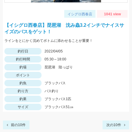
イシグロ西春店
1041 view
【イシグロ西春店】琵琶湖 沈み蟲3.2インチでナイスサ
イズのバスをゲット！
ラインをとにかく沈めてボトムに添わせることが重要！
釣行日
2022/04/05
釣行時間
05:30～18:00
釣場
琵琶湖 陸っぱり
ポイント
釣魚
ブラックバス
釣り方
バス釣り
釣果
ブラックバス1匹
サイズ
ブラックバス51㎝
前の10件
次の10件