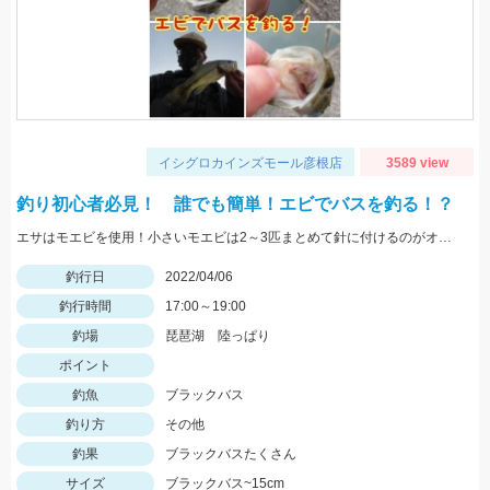
イシグロカインズモール彦根店
3589 view
釣り初心者必見！ 誰でも簡単！エビでバスを釣る！？
エサはモエビを使用！小さいモエビは2～3匹まとめて針に付けるのがオススメ！
釣行日
2022/04/06
釣行時間
17:00～19:00
釣場
琵琶湖 陸っぱり
ポイント
釣魚
ブラックバス
釣り方
その他
釣果
ブラックバスたくさん
サイズ
ブラックバス~15cm