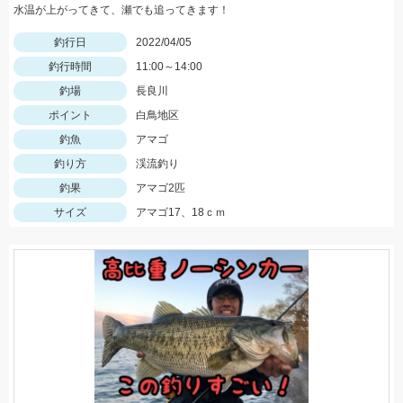
水温が上がってきて、瀬でも追ってきます！
釣行日
2022/04/05
釣行時間
11:00～14:00
釣場
長良川
ポイント
白鳥地区
釣魚
アマゴ
釣り方
渓流釣り
釣果
アマゴ2匹
サイズ
アマゴ17、18ｃｍ