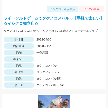
イシグロ三河安城店
1575 view
ライトソルトゲームでタケノコメバル♪♪【手軽で楽しい】
☆イシグロ知立店☆
タケノコメバルをGET♪ヒットルアーはメバル職人ストローテールグラブとテトラワークスユラメキ☆
釣行日
2022/04/06
釣行時間
18:00～19:00
釣場
一色周辺
ポイント
釣魚
タケノコメバル
釣り方
ロックフィッシュ
釣果
タケノコメバル8匹
サイズ
タケノコメバル~15㌢