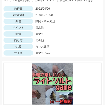
スタッフ木村の釣果。チビキャロスワンプに良型のカマスが喰ってきました。
釣行日
2022/04/06
釣行時間
21:00～21:00
釣場
静岡・清水周辺
ポイント
清水港
釣魚
カマス
釣り方
その他
釣果
カマス数匹
サイズ
カマス30㎝