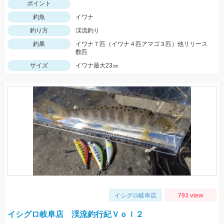
ポイント
釣魚
イワナ
釣り方
渓流釣り
釣果
イワナ７匹（イワナ４匹アマゴ３匹）他リリース
数匹
サイズ
イワナ最大23㎝
イシグロ岐阜店
793 view
イシグロ岐阜店 渓流釣行紀Ｖｏｌ２