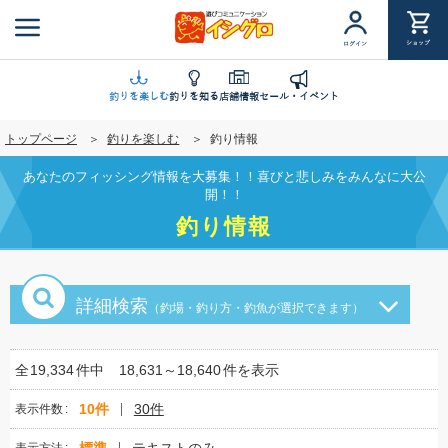
メ
イ
ショップ
ログイン
ン
コ
ン
釣りを楽しむ
釣りを知る
店舗情報
セール・イベント
テ
トップページ
釣りを楽しむ
釣り情報
ン
ツ
あなたのフィッシング情報を大募集！！喜びと悲しみをみんなに大公
に
開！！
移
釣り情報
動
詳細検索
（釣場・釣り方・釣魚が選択できます）
全
19,334
件中
18,631～18,640
件を表示
10件
30件
表示件数