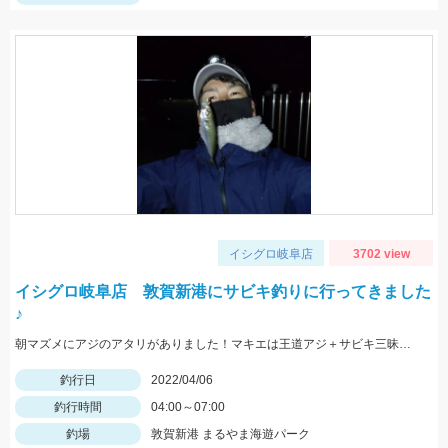
イシグロ岐阜店
3702 view
イシグロ岐阜店 敦賀新港にサビキ釣りに行ってきました
♪
朝マズメにアジのアタリがありました！マキエは王道アジ＋サビキ三昧がオススメ！！
釣行日
2022/04/06
釣行時間
04:00～07:00
釣場
敦賀新港 まるやま海遊パーク