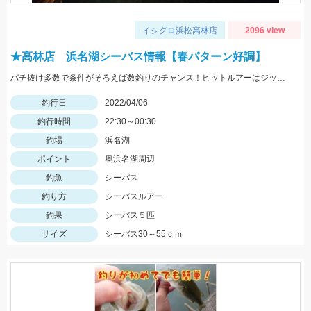
イシグロ浜松高林店
2096 view
★高林店 浜名湖シーバス情報【春パターン好調】
バチ抜け多数で条件がそろえば数釣りのチャンス！ヒットルアーはジップベイツのクロストリガー
釣行日
2022/04/06
釣行時間
22:30～00:30
釣場
浜名湖
ポイント
奥浜名湖周辺
釣魚
シーバス
釣り方
シーバスルアー
釣果
シーバス５匹
サイズ
シーバス30～55ｃｍ