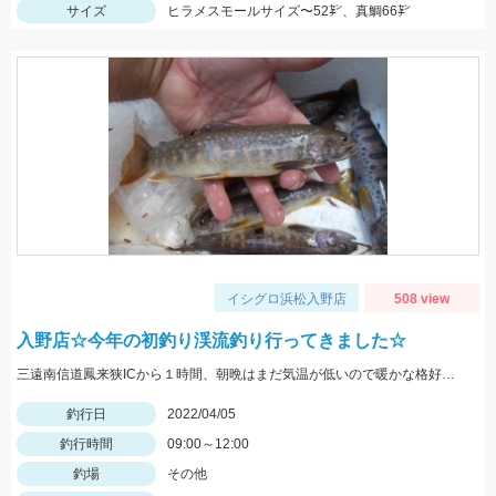
サイズ
ヒラメスモールサイズ〜52㌢、真鯛66㌢
イシグロ浜松入野店
508 view
入野店☆今年の初釣り渓流釣り行ってきました☆
三遠南信道鳳来狭ICから１時間、朝晩はまだ気温が低いので暖かな格好で出かけて下さい。
釣行日
2022/04/05
釣行時間
09:00～12:00
釣場
その他