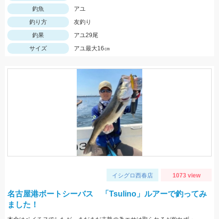
釣魚
アユ
釣り方
友釣り
釣果
アユ29尾
サイズ
アユ最大16㎝
イシグロ西春店
1073 view
名古屋港ボートシーバス 「Tsulino」ルアーで釣ってみ
ました！