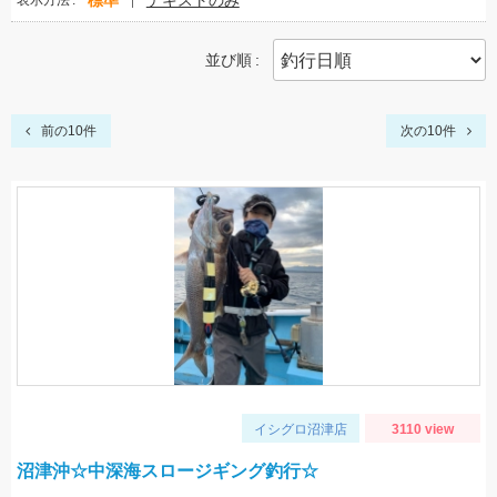
標準
テキストのみ
表示方法
並び順
前の10件
次の10件
イシグロ沼津店
3110 view
沼津沖☆中深海スロージギング釣行☆