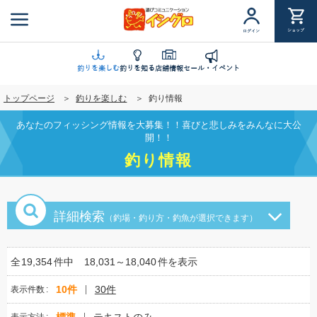
メ
イ
ショップ
ログイン
ン
コ
ン
釣りを楽しむ
釣りを知る
店舗情報
セール・イベント
テ
トップページ
釣りを楽しむ
釣り情報
ン
ツ
あなたのフィッシング情報を大募集！！喜びと悲しみをみんなに大公
に
開！！
移
釣り情報
動
詳細検索
（釣場・釣り方・釣魚が選択できます）
全
19,354
件中
18,031～18,040
件を表示
10件
30件
表示件数