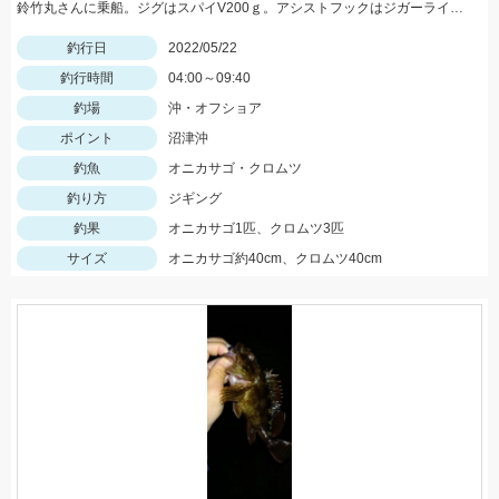
鈴竹丸さんに乗船。ジグはスパイV200ｇ。アシストフックはジガーライトシワリ2/0を使用。
釣行日
2022/05/22
釣行時間
04:00～09:40
釣場
沖・オフショア
ポイント
沼津沖
釣魚
オニカサゴ・クロムツ
釣り方
ジギング
釣果
オニカサゴ1匹、クロムツ3匹
サイズ
オニカサゴ約40cm、クロムツ40cm