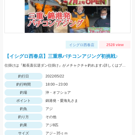
イシグロ西春店
2528 view
【イシグロ西春店】三重県バチコンアジング初挑戦♪
仕掛けは『船長直伝逆ダン仕掛け』がメチャクチャ釣れます♪詳しくはブログをご覧ください‼
釣行日
2022/05/22
釣行時間
18:00～23:00
釣場
沖・オフショア
ポイント
錦港発・愛海丸さま
釣魚
アジ
釣り方
その他
釣果
アジ8匹
サイズ
アジ～35ｃｍ