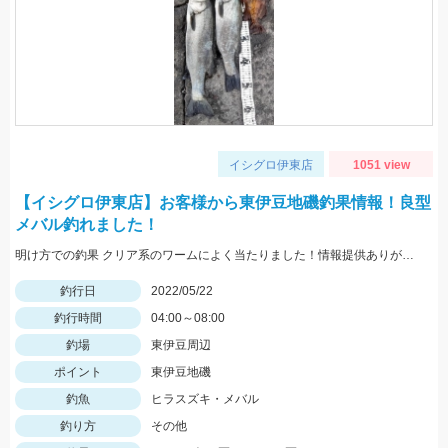
イシグロ伊東店
1051 view
【イシグロ伊東店】お客様から東伊豆地磯釣果情報！良型
メバル釣れました！
明け方での釣果 クリア系のワームによく当たりました！情報提供ありがとうございます。
釣行日
2022/05/22
釣行時間
04:00～08:00
釣場
東伊豆周辺
ポイント
東伊豆地磯
釣魚
ヒラスズキ・メバル
釣り方
その他