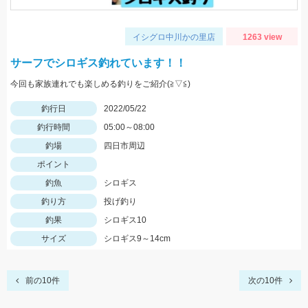
イシグロ中川かの里店
1263 view
サーフでシロギス釣れています！！
今回も家族連れでも楽しめる釣りをご紹介(≧▽≦)
釣行日
2022/05/22
釣行時間
05:00～08:00
釣場
四日市周辺
ポイント
釣魚
シロギス
釣り方
投げ釣り
釣果
シロギス10
サイズ
シロギス9～14cm
前の10件
次の10件