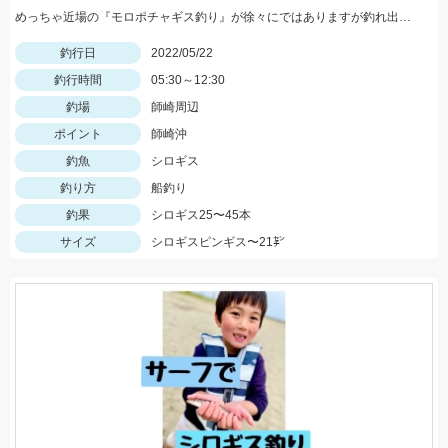
めっちゃ近場の『モロポチャギス釣り』が徐々にではありますが釣れ出して来てますよッ(*⁰▿⁰*)
釣行日
2022/05/22
釣行時間
05:30～12:30
釣場
師崎周辺
ポイント
師崎沖
釣魚
シロギス
釣り方
船釣り
釣果
シロギス25〜45本
サイズ
シロギスピンギス〜21㌢