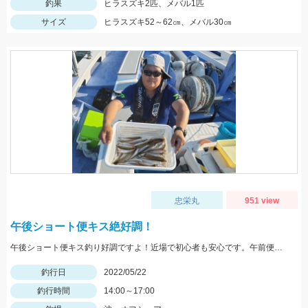
釣果
ヒラスズキ2匹、メバル1匹
サイズ
ヒラスズキ52～62㎝、メバル30㎝
忠栄丸
951 view
午後ショート便キス絶好調！
午後ショート便キス釣り好調ですよ！近場で初心者も安心です。午前便ではイサキ釣りへ出船中！
釣行日
2022/05/22
釣行時間
14:00～17:00