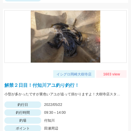
イシグロ岡崎大樹寺店
1603 view
解禁２日目！付知川アユ釣り釣行！
小型が多かったですが黄色いアユが追って掛かりますよ！大樹寺店スタッフ岩崎釣行
釣行日
2022/05/22
釣行時間
09:30～14:00
釣場
付知川
ポイント
田瀬周辺