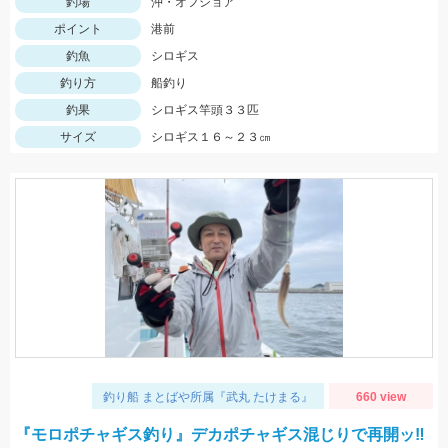
釣場
沖・オフショア
ポイント
港前
釣魚
シロギス
釣り方
船釣り
釣果
シロギス竿頭３３匹
サイズ
シロギス１６～２３㎝
釣り船 まとばや所属『武丸 たけまる』
660 view
『モロポチャギス釣り』デカポチャギス混じりで再開ッ‼︎