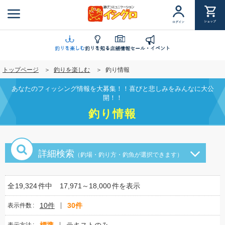
メ
イ
ショップ
ログイン
ン
コ
ン
釣りを楽しむ
釣りを知る
店舗情報
セール・イベント
テ
トップページ
釣りを楽しむ
釣り情報
ン
ツ
あなたのフィッシング情報を大募集！！喜びと悲しみをみんなに大公
に
開！！
移
釣り情報
動
詳細検索
（釣場・釣り方・釣魚が選択できます）
全
19,324
件中
17,971～18,000
件を表示
10件
30件
表示件数