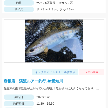
釣果
サバ２5匹前後、タカベ２匹
サイズ
サバ８～１３㎝、タカベ６㎝
イシグロカインズモール彦根店
721 view
彦根店 渓流ルアー釣行♪in愛知川
先週末の雨で活性が上がっていた印象！魚も徐々に大きくなっており、まだまだ楽しめそうですよ♪
釣行日
2022/05/23
釣行時間
11:30～15:30