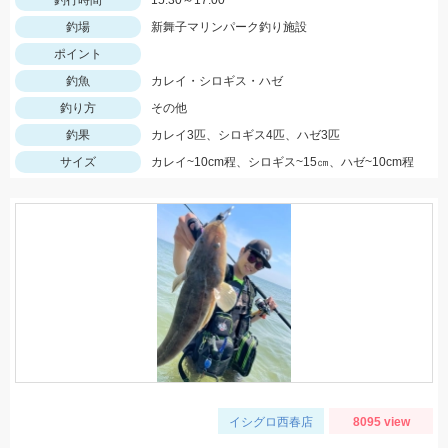
釣行時間
15:30～17:00
釣場
新舞子マリンパーク釣り施設
ポイント
釣魚
カレイ・シロギス・ハゼ
釣り方
その他
釣果
カレイ3匹、シロギス4匹、ハゼ3匹
サイズ
カレイ~10cm程、シロギス~15㎝、ハゼ~10cm程
イシグロ西春店
8095 view