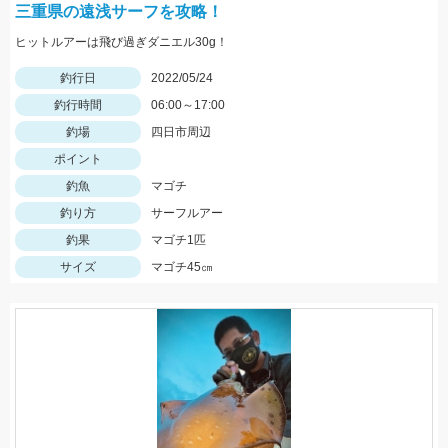
三重県の遠浅サーフを攻略！
ヒットルアーは飛び過ぎダニエル30g！
釣行日
2022/05/24
釣行時間
06:00～17:00
釣場
四日市周辺
ポイント
釣魚
マゴチ
釣り方
サーフルアー
釣果
マゴチ1匹
サイズ
マゴチ45㎝