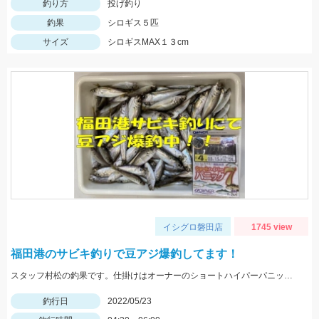
釣り方
投げ釣り
釣果
シロギス５匹
サイズ
シロギスMAX１３cm
イシグロ磐田店
1745 view
福田港のサビキ釣りで豆アジ爆釣してます！
スタッフ村松の釣果です。仕掛けはオーナーのショートハイパーパニック4号を使用し、にアミエビを付けて釣りました。
釣行日
2022/05/23