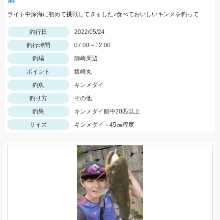
ライト中深海に初めて挑戦してきました♪食べておいしいキンメを釣ってみてはいかがでしょうか？ 水深300～400ｍで仕掛けは5～8本針のライト中深海用胴突き仕掛けに250号のオモリを使用しました
釣行日
2022/05/24
釣行時間
07:00～12:00
釣場
師崎周辺
ポイント
坂崎丸
釣魚
キンメダイ
釣り方
その他
釣果
キンメダイ船中20匹以上
サイズ
キンメダイ～45㎝程度