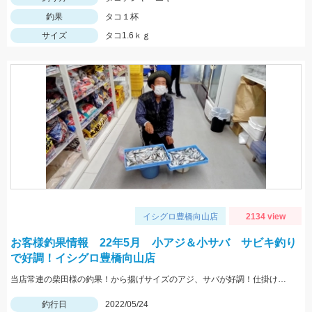
釣果
タコ１杯
サイズ
タコ1.6ｋｇ
イシグロ豊橋向山店
2134 view
お客様釣果情報 22年5月 小アジ＆小サバ サビキ釣り
で好調！イシグロ豊橋向山店
当店常連の柴田様の釣果！から揚げサイズのアジ、サバが好調！仕掛けはママカリサビキ3～5号でOK！
釣行日
2022/05/24