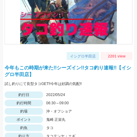
イシグロ半田店
2201 view
今年もこの時期が来た!!シーズイン!!タコ釣り速報!!【イシ
グロ半田店】
試し釣りにて良型タコGET!!今年は好調の気配!!
釣行日
2022/05/24
釣行時間
06:30～09:00
釣場
沖・オフショア
ポイント
鬼崎 正栄丸
釣魚
タコ
釣り方
タコテンヤ・エギ