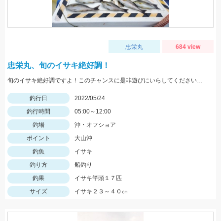
忠栄丸
684 view
忠栄丸、旬のイサキ絶好調！
旬のイサキ絶好調ですよ！このチャンスに是非遊びにいらしてくださいね。
釣行日
2022/05/24
釣行時間
05:00～12:00
釣場
沖・オフショア
ポイント
大山沖
釣魚
イサキ
釣り方
船釣り
釣果
イサキ竿頭１７匹
サイズ
イサキ２３～４０㎝