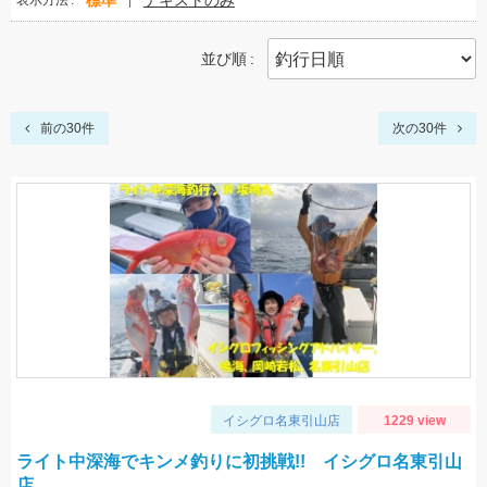
標準
テキストのみ
表示方法
並び順
前の30件
次の30件
イシグロ名東引山店
1229 view
ライト中深海でキンメ釣りに初挑戦!! イシグロ名東引山
店