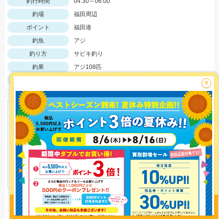
釣行時間
04:30～06:00
釣場
福田周辺
ポイント
福田港
釣魚
アジ
釣り方
サビキ釣り
釣果
アジ108匹
サイズ
アジ7～10㎝
×
釣り情報を
投稿する
イシグロバイヤー
1357 view