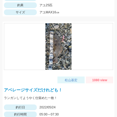
釣果
アユ25匹
サイズ
アユMAX16㎝
松山基宏
1080 view
アベレージサイズだけれども！
ランガンしてようやく仕留めた一枚！
釣行日
2022/05/24
釣行時間
05:00～07:30