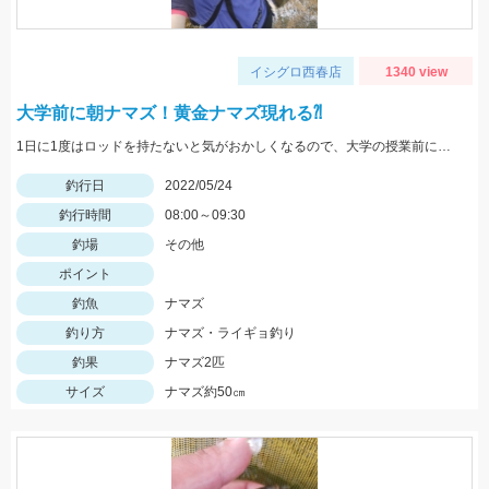
イシグロ西春店
1340 view
大学前に朝ナマズ！黄金ナマズ現れる⁈
1日に1度はロッドを持たないと気がおかしくなるので、大学の授業前にナマズと遊んできました。
釣行日
2022/05/24
釣行時間
08:00～09:30
釣場
その他
ポイント
釣魚
ナマズ
釣り方
ナマズ・ライギョ釣り
釣果
ナマズ2匹
サイズ
ナマズ約50㎝