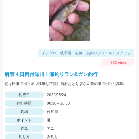
イシグロ 岐阜店 自称 友釣りフィールドスタッフ
752 view
解禁４日目付知川！瀬釣りラン&ガン釣行
朝は田瀬でポツポツ移動し下流に吉村おとり店さん前の瀬でポツリ移動し上流いなりはし下流の瀬の中でポツポツσ(^_^;)
釣行日
2022/05/24
釣行時間
06:30～16:30
釣場
付知川
ポイント
瀬
釣魚
アユ
釣り方
友釣り