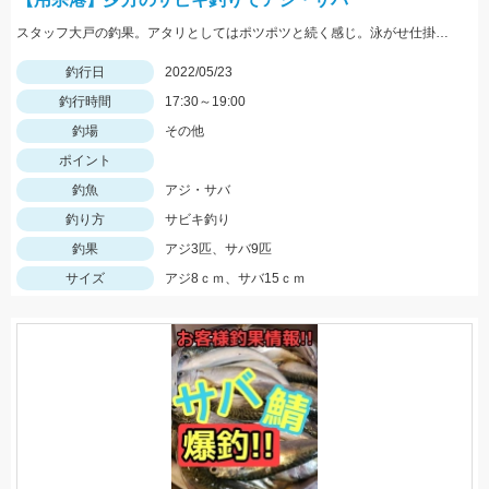
スタッフ大戸の釣果。アタリとしてはポツポツと続く感じ。泳がせ仕掛で青物も狙えるかも。
釣行日
2022/05/23
釣行時間
17:30～19:00
釣場
その他
ポイント
釣魚
アジ・サバ
釣り方
サビキ釣り
釣果
アジ3匹、サバ9匹
サイズ
アジ8ｃｍ、サバ15ｃｍ