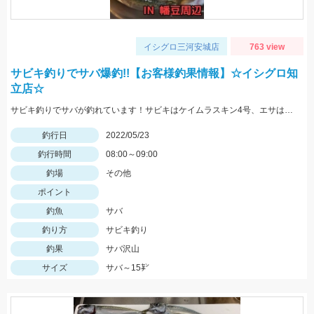
イシグロ三河安城店
763 view
サビキ釣りでサバ爆釣!!【お客様釣果情報】☆イシグロ知
立店☆
サビキ釣りでサバが釣れています！サビキはケイムラスキン4号、エサは冷凍アミエビを使用しました。
釣行日
2022/05/23
釣行時間
08:00～09:00
釣場
その他
ポイント
釣魚
サバ
釣り方
サビキ釣り
釣果
サバ沢山
サイズ
サバ～15㌢