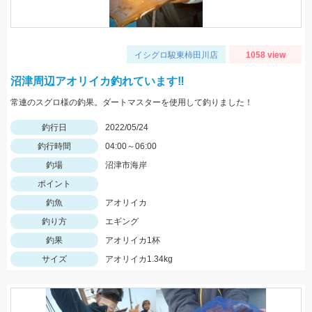
イシグロ駿東柿田川店
1058 view
沼津周辺アオリイカ釣れています‼
常連のスグロ様の釣果。ダートマスターを使用して釣りました！
釣行日
2022/05/24
釣行時間
04:00～06:00
釣場
沼津市海岸
ポイント
釣魚
アオリイカ
釣り方
エギング
釣果
アオリイカ1杯
サイズ
アオリイカ1.34kg