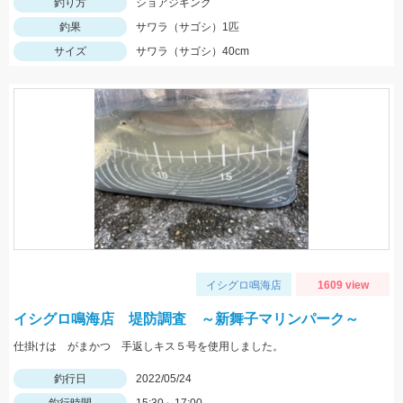
釣り方
ショアジギング
釣果
サワラ（サゴシ）1匹
サイズ
サワラ（サゴシ）40cm
イシグロ鳴海店
1609 view
イシグロ鳴海店 堤防調査 ～新舞子マリンパーク～
仕掛けは がまかつ 手返しキス５号を使用しました。
釣行日
2022/05/24