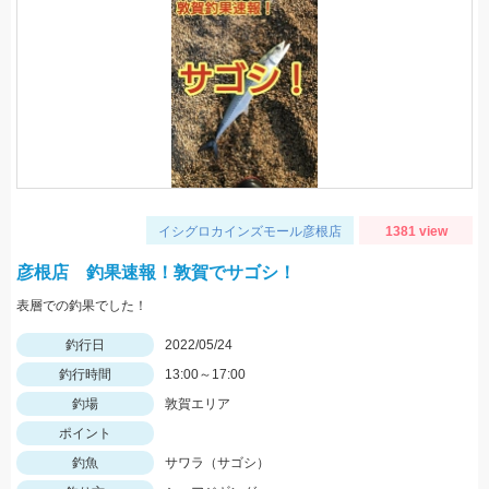
イシグロカインズモール彦根店
1381 view
彦根店 釣果速報！敦賀でサゴシ！
表層での釣果でした！
釣行日
2022/05/24
釣行時間
13:00～17:00
釣場
敦賀エリア
ポイント
釣魚
サワラ（サゴシ）