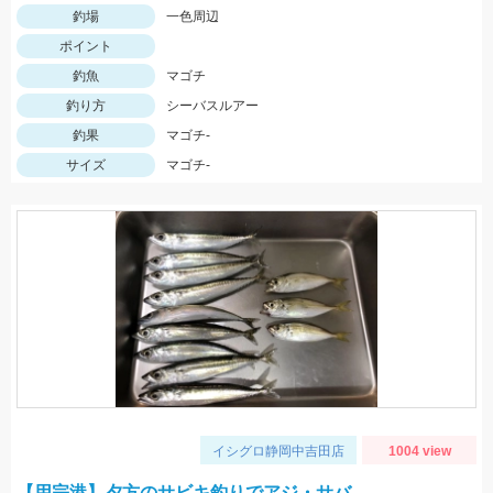
釣場
一色周辺
ポイント
釣魚
マゴチ
釣り方
シーバスルアー
釣果
マゴチ-
サイズ
マゴチ-
イシグロ静岡中吉田店
1004 view
【用宗港】夕方のサビキ釣りでアジ・サバ