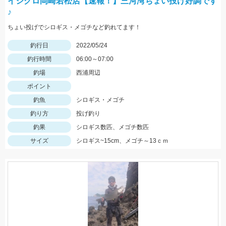
イシグロ岡崎若松店【速報！】三河湾ちょい投げ好調です
♪
ちょい投げでシロギス・メゴチなど釣れてます！
釣行日
2022/05/24
釣行時間
06:00～07:00
釣場
西浦周辺
ポイント
釣魚
シロギス・メゴチ
釣り方
投げ釣り
釣果
シロギス数匹、メゴチ数匹
サイズ
シロギス~15cm、メゴチ～13ｃｍ