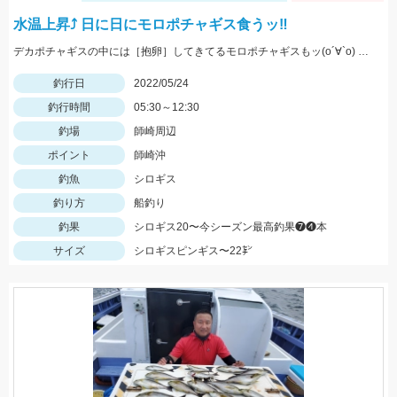
水温上昇⤴︎ 日に日にモロポチャギス食うッ‼︎
デカポチャギスの中には［抱卵］してきてるモロポチャギスもッ(о´∀`о) 期間限定ですので お早めにッ(ﾟ∀ﾟ)b
釣行日
2022/05/24
釣行時間
05:30～12:30
釣場
師崎周辺
ポイント
師崎沖
釣魚
シロギス
釣り方
船釣り
釣果
シロギス20〜今シーズン最高釣果❼❹本
サイズ
シロギスピンギス〜22㌢