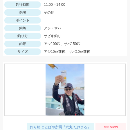
釣行時間
11:00～14:00
釣場
その他
ポイント
釣魚
アジ・サバ
釣り方
サビキ釣り
釣果
アジ100匹、サバ150匹
サイズ
アジ10㎝前後、サバ10㎝前後
釣り船 まとばや所属『武丸 たけまる』
766 view