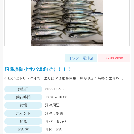
イシグロ沼津店
2208 view
沼津堤防小サバ爆釣です！！！
仕掛けはトリック４号、エサはアミ姫を使用。魚が見えたら軽くエサを撒いて、仕掛けをたらせば入れ食いでした。
釣行日
2022/05/23
釣行時間
13:30～18:00
釣場
沼津周辺
ポイント
沼津市堤防
釣魚
サバ・タカベ
釣り方
サビキ釣り