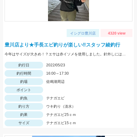
イシグロ豊川店
4320 view
豊川店より★手長エビ釣りが楽しい‼スタッフ綾釣行
今年はサイズが大きめ！？エサは赤イソメを使用しました。針外しにはフォーセップがあると鋏まれずにすみますよ！
釣行日
2022/05/23
釣行時間
16:00～17:30
釣場
佐鳴湖周辺
ポイント
釣魚
テナガエビ
釣り方
ウキ釣り（淡水）
釣果
テナガエビ25ｃｍ
サイズ
テナガエビ15ｃｍ