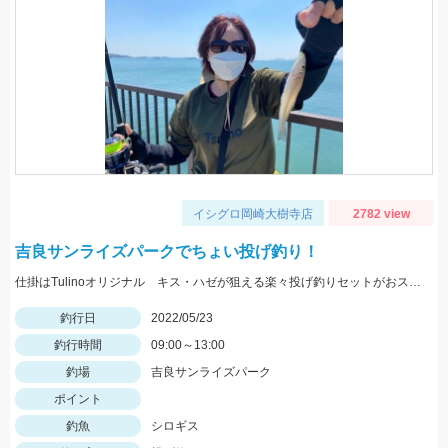
イシグロ岡崎大樹寺店
2782 view
吉良サンライズパークでちょい投げ釣り！
仕掛はTulinoオリジナル キス・ハゼが狙える楽々投げ釣りセットがおススメです！
釣行日
2022/05/23
釣行時間
09:00～13:00
釣場
吉良サンライズパーク
ポイント
釣魚
シロギス