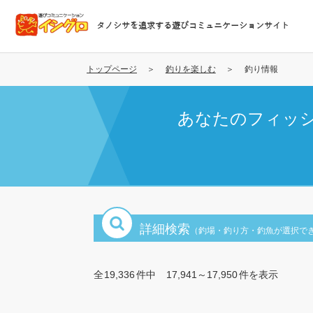
メ
イ
タノシサを追求する遊びコミュニケーションサイト
ン
コ
ン
トップページ
釣りを楽しむ
釣り情報
テ
ン
あなたのフィッ
ツ
に
移
動
詳細検索
（釣場・釣り方・釣魚が選択で
全
19,336
件中
17,941～17,950
件を表示