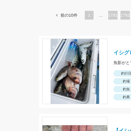
前の10件
1
…
ペ
1791
ペ
1792
ー
ー
ジ
ジ
イシグ
魚影がと
釣行
釣場
釣魚
釣果
【イシ