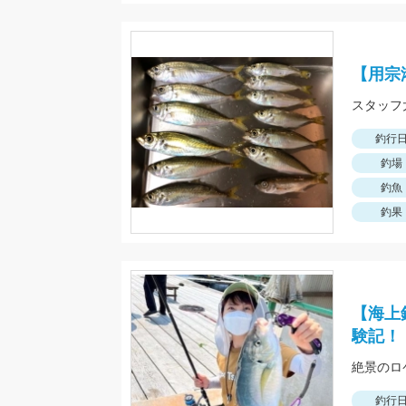
【用宗
釣行
釣場
釣魚
釣果
【海上
験記！
絶景のロ
釣行