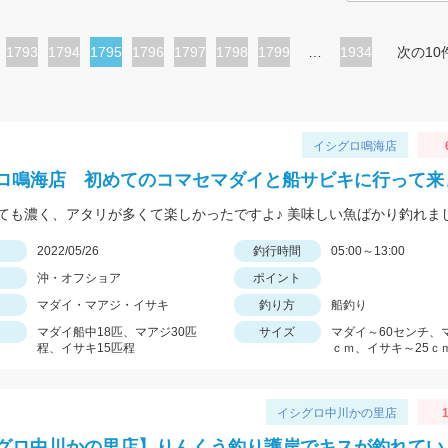
ペ
1793
ペ
1794
カ
1795
ペ
1796
ペ
1797
ペ
1798
ペ
1799
…
1934
次の10
ー
ー
レ
ー
ー
ー
ー
ジ
ジ
ン
ジ
ジ
ジ
ジ
ト
イシグロ鳴海店
ペ
ロ鳴海店 初めてのコマセマダイと船サビキに行って来
ー
ても濃く、アタリが多くて楽しかったですよ♪ 美味しい魚ばかり釣れま
ジ
日
2022/05/26
釣行時間
05:00～13:00
沖・オフショア
ポイント
マダイ・マアジ・イサキ
釣り方
船釣り
マダイ船中18匹、マアジ30匹
サイズ
マダイ～60センチ、
程、イサキ15匹程
ｃｍ、イサキ～25ｃ
イシグロ中川かの里店
1
グロ中川かの里店】りんくう釣り護岸でキスが釣れてい