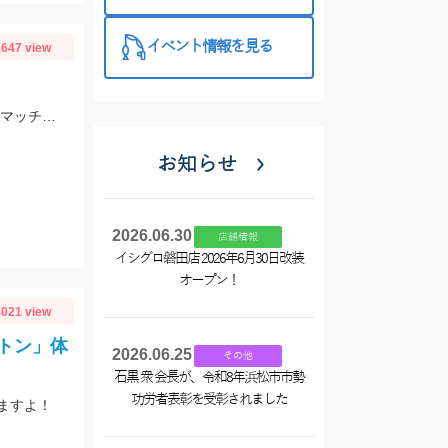
め買い＆クー
ポンプレゼン
イベント情報を見る
647 view
トでお買い
得！
スタッフ大戸の釣果。雨前で45分でこの釣果。仕掛けはイシグロのNEO 豆アジマッチ２号にて。
お知らせ
2026.06.30
店舗情報
イシグロ磐田店 2026年6月30日改装
オープン！
021 view
トン」体
2026.06.25
その他
石黒 衆 会長が、令和8年浜松市市勢
功労者表彰を受彰されました
ますよ！