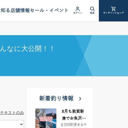
を知る
店舗情報
セール・イベント
ログイン
検索
オンラインショップ
んなに大公開！！
新着釣り情報
8月も敦賀新
テキストのみ
港でお魚沢山
敦賀新港 まるや
♪ イシグロ彦