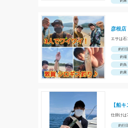
釣果
彦根店
エサは石
釣行
釣場
釣魚
釣果
【船キ
釣行