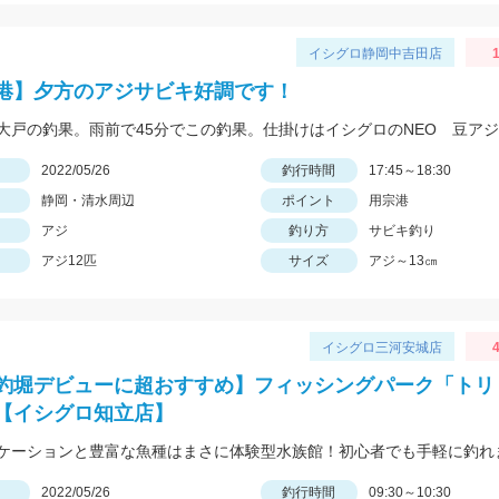
イシグロ静岡中吉田店
1
港】夕方のアジサビキ好調です！
日
2022/05/26
釣行時間
17:45～18:30
静岡・清水周辺
ポイント
用宗港
アジ
釣り方
サビキ釣り
アジ12匹
サイズ
アジ～13㎝
イシグロ三河安城店
4
釣堀デビューに超おすすめ】フィッシングパーク「トリ
【イシグロ知立店】
ケーションと豊富な魚種はまさに体験型水族館！初心者でも手軽に釣れ
日
2022/05/26
釣行時間
09:30～10:30