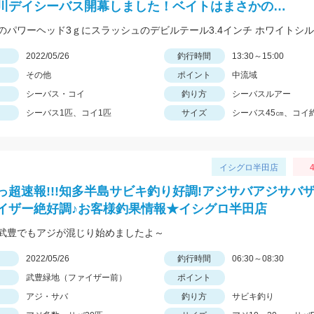
川デイシーバス開幕しました！ベイトはまさかの…
日
2022/05/26
釣行時間
13:30～15:00
その他
ポイント
中流域
シーバス・コイ
釣り方
シーバスルアー
シーバス1匹、コイ1匹
サイズ
シーバス45㎝、コイ約
イシグロ半田店
4
っ超速報!!!知多半島サビキ釣り好調!アジサバアジサバ
イザー絶好調♪お客様釣果情報★イシグロ半田店
武豊でもアジが混じり始めましたよ～
日
2022/05/26
釣行時間
06:30～08:30
武豊緑地（ファイザー前）
ポイント
アジ・サバ
釣り方
サビキ釣り