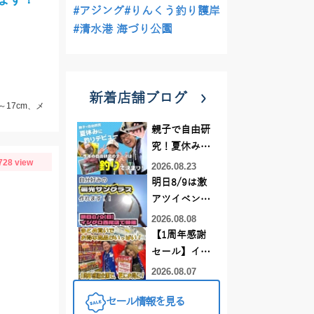
#アジング
#りんくう釣り護岸
#清水港 海づり公園
新着店舗ブログ
～17cm、メ
親子で自由研
究！夏休みに
728 view
釣りデビュー
2026.08.23
明日8/9は激
アツイベント
日！！！～オ
2026.08.08
ーダー偏光グ
【1周年感謝
ラス受注会～
セール】イカ
メタルスッ
2026.08.07
テ、キス釣り
セール情報を見る
仕掛けがまと