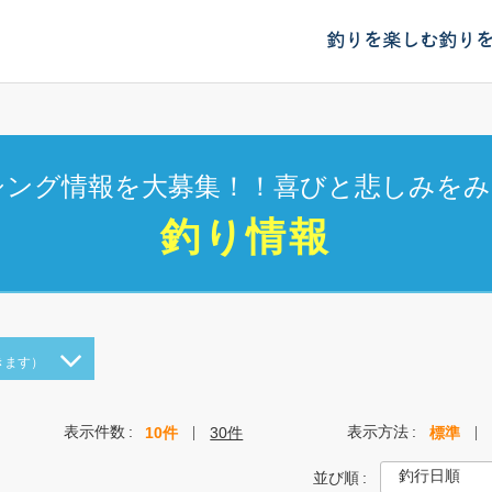
釣りを楽しむ
釣り
シング情報を大募集！！喜びと悲しみをみ
釣り情報
きます）
表示件数
表示方法
10件
30件
標準
並び順