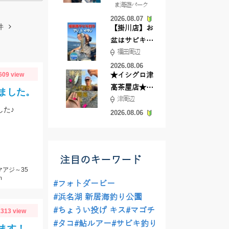
ま海遊パーク
根店
2026.08.07
件
【掛川店】お
盆はサビキ釣
福田周辺
りいきません
か?
2026.08.06
609 view
★イシグロ津
高茶屋店★津
ました。
津周辺
近郊ハゼ釣れ
した♪
てます！
2026.08.06
注目のキーワード
マアジ～35
ｍ
#フォトダービー
#浜名湖 新居海釣り公園
#ちょうい投げ キス
#マゴチ
313 view
#タコ
#鮎ルアー
#サビキ釣り
ます！