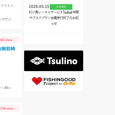
「トリトン」
2026.05.15
店舗情報
釣り具レンタルサービスTsulikali 年間
サブスクプラン会員受付終了のお知
、シマアジ、
らせ
893 view
N御前崎
～30ｃ
708 view