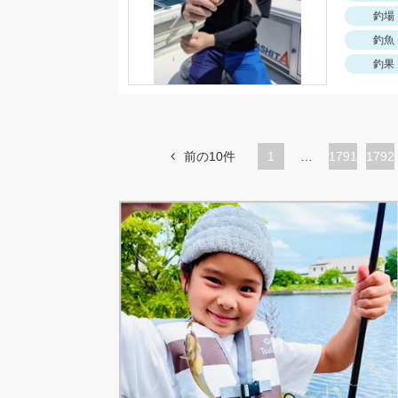
釣場
釣魚
釣果
前の10件
1
…
ペ
1791
ペ
1792
ー
ー
ジ
ジ