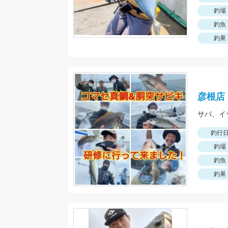
釣場
釣魚
釣果
彦根店
サバ、イ
釣行
釣場
釣魚
釣果