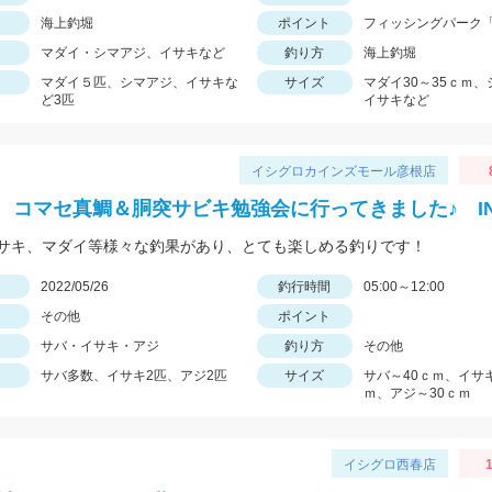
海上釣堀
ポイント
フィッシングパーク
マダイ・シマアジ、イサキなど
釣り方
海上釣堀
マダイ５匹、シマアジ、イサキな
サイズ
マダイ30～35ｃｍ
ど3匹
イサキなど
イシグロカインズモール彦根店
 コマセ真鯛＆胴突サビキ勉強会に行ってきました♪ I
サキ、マダイ等様々な釣果があり、とても楽しめる釣りです！
日
2022/05/26
釣行時間
05:00～12:00
その他
ポイント
サバ・イサキ・アジ
釣り方
その他
サバ多数、イサキ2匹、アジ2匹
サイズ
サバ～40ｃｍ、イサキ
ｍ、アジ～30ｃｍ
イシグロ西春店
1