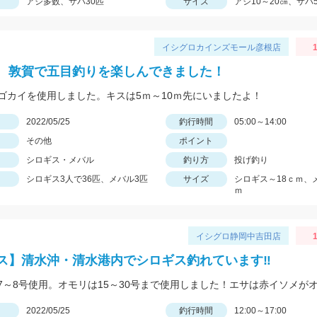
アジ多数、サバ30匹
サイズ
アジ10～20㎝、サバ
イシグロカインズモール彦根店
1
 敦賀で五目釣りを楽しんできました！
ゴカイを使用しました。キスは5ｍ～10ｍ先にいましたよ！
日
2022/05/25
釣行時間
05:00～14:00
その他
ポイント
シロギス・メバル
釣り方
投げ釣り
シロギス3人で36匹、メバル3匹
サイズ
シロギス～18ｃｍ、
ｍ
イシグロ静岡中吉田店
1
ス】清水沖・清水港内でシロギス釣れています‼
日
2022/05/25
釣行時間
12:00～17:00