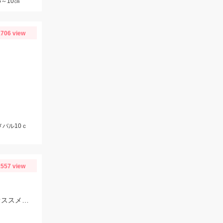
5～10㎝
706 view
メバル10ｃ
557 view
仕掛けは7～8号使用。オモリは15～30号まで使用しました！エサは赤イソメがオススメです！