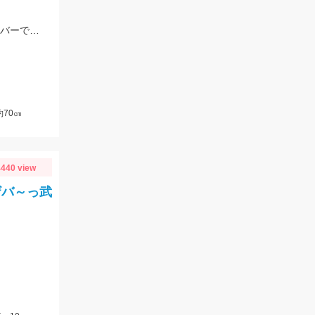
コアマンのパワーヘッド3ｇにスラッシュのデビルテール3.4インチ ホワイトシルバーで釣れました！
70㎝
440 view
ザバ～っ武