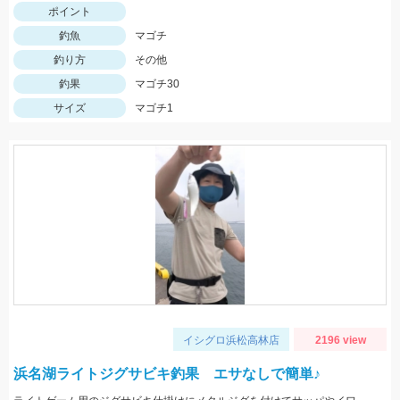
ポイント
釣魚
マゴチ
釣り方
その他
釣果
マゴチ30
サイズ
マゴチ1
イシグロ浜松高林店
2196 view
浜名湖ライトジグサビキ釣果 エサなしで簡単♪