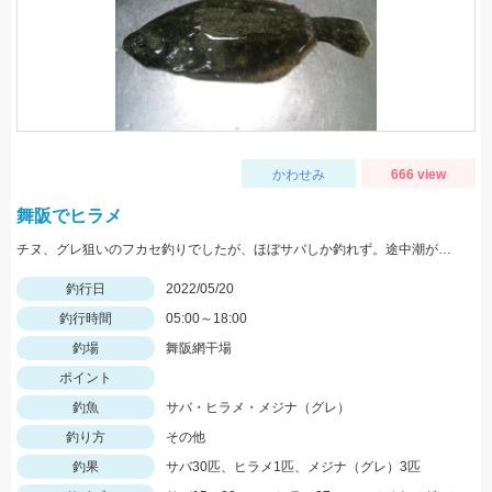
かわせみ
666 view
舞阪でヒラメ
チヌ、グレ狙いのフカセ釣りでしたが、ほぼサバしか釣れず。途中潮が緩むまでルアーに変更したらヒラメ（ソゲ）HIT。
釣行日
2022/05/20
釣行時間
05:00～18:00
釣場
舞阪網干場
ポイント
釣魚
サバ・ヒラメ・メジナ（グレ）
釣り方
その他
釣果
サバ30匹、ヒラメ1匹、メジナ（グレ）3匹