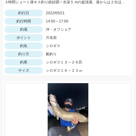
３時間ショート便キス釣り絶好調！水深５ mの超浅場、港からは２分ほどの片名前が凄い！午後便キス釣り予約受付中です
釣行日
2022/05/21
釣行時間
14:00～17:00
釣場
沖・オフショア
ポイント
片名前
釣魚
シロギス
釣り方
船釣り
釣果
シロギス１３～２６匹
サイズ
シロギス１６～２３㎝