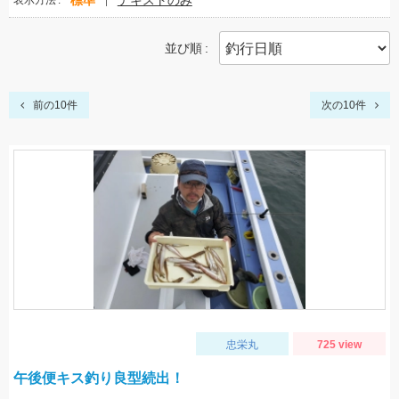
標準
テキストのみ
表示方法
並び順
前の10件
次の10件
忠栄丸
725 view
午後便キス釣り良型続出！