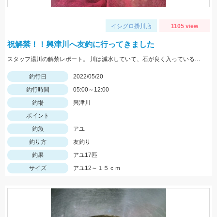
イシグロ掛川店
1105 view
祝解禁！！興津川へ友釣に行ってきました
スタッフ湯川の解禁レポート。 川は減水していて、石が良く入っている波立ちあるポイントがオススメ
釣行日
2022/05/20
釣行時間
05:00～12:00
釣場
興津川
ポイント
釣魚
アユ
釣り方
友釣り
釣果
アユ17匹
サイズ
アユ12～１５ｃｍ