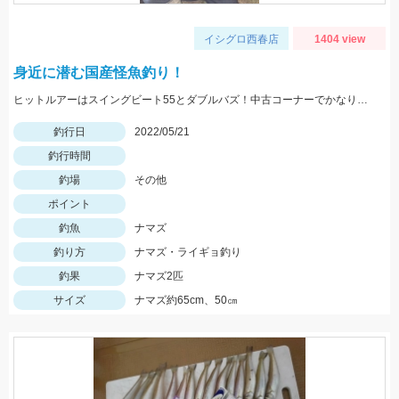
イシグロ西春店
1404 view
身近に潜む国産怪魚釣り！
ヒットルアーはスイングビート55とダブルバズ！中古コーナーでかなりお値打ちとなっております！
釣行日
2022/05/21
釣行時間
釣場
その他
ポイント
釣魚
ナマズ
釣り方
ナマズ・ライギョ釣り
釣果
ナマズ2匹
サイズ
ナマズ約65cm、50㎝