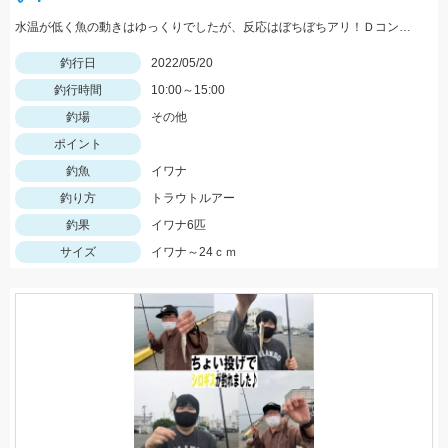
水温が低く魚の動きはゆっくりでしたが、反応はぼちぼちアリ！Ｄコンタクト50、Ｄコンセプト48ＭＤにネイティブイワナが好反応♪
釣行日
2022/05/20
釣行時間
10:00～15:00
釣場
その他
ポイント
釣魚
イワナ
釣り方
トラウトルアー
釣果
イワナ6匹
サイズ
イワナ～24ｃｍ