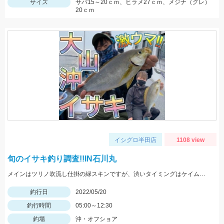
サイズ
サバ15～20ｃｍ、ヒラメ27ｃｍ、メジナ（グレ）
20ｃｍ
イシグロ半田店
1108 view
旬のイサキ釣り調査!!IN石川丸
メインはツリノ吹流し仕掛の緑スキンですが、渋いタイミングはケイムラやカラー針も良く釣れました!!
釣行日
2022/05/20
釣行時間
05:00～12:30
釣場
沖・オフショア