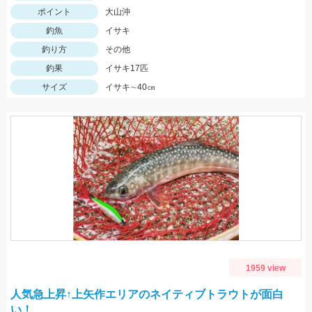
ポイント
大山沖
釣魚
イサキ
釣り方
その他
釣果
イサキ17匹
サイズ
イサキ∼40㎝
1959 view
人気急上昇↑上矢作エリアのネイティブトラウトが面白
い！