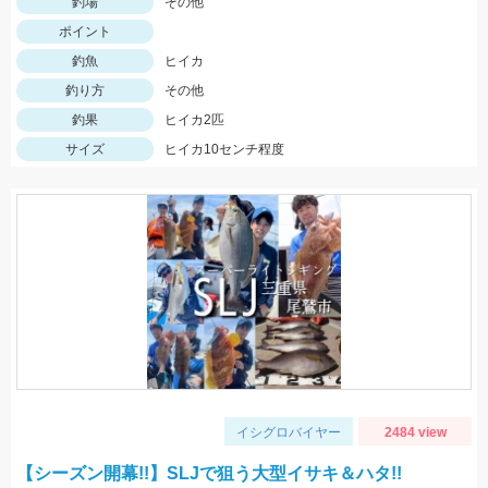
釣場
その他
ポイント
釣魚
ヒイカ
釣り方
その他
釣果
ヒイカ2匹
サイズ
ヒイカ10センチ程度
イシグロバイヤー
2484 view
【シーズン開幕!!】SLJで狙う大型イサキ＆ハタ!!