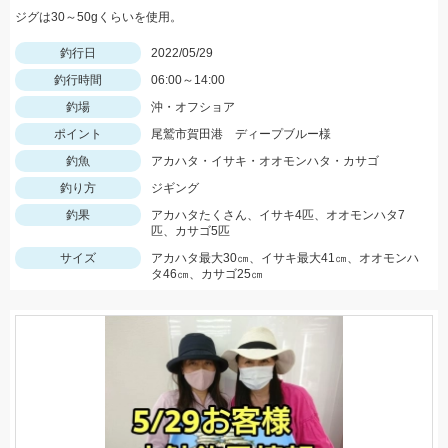
ジグは30～50gくらいを使用。
釣行日
2022/05/29
釣行時間
06:00～14:00
釣場
沖・オフショア
ポイント
尾鷲市賀田港 ディープブルー様
釣魚
アカハタ・イサキ・オオモンハタ・カサゴ
釣り方
ジギング
釣果
アカハタたくさん、イサキ4匹、オオモンハタ7
匹、カサゴ5匹
サイズ
アカハタ最大30㎝、イサキ最大41㎝、オオモンハ
タ46㎝、カサゴ25㎝