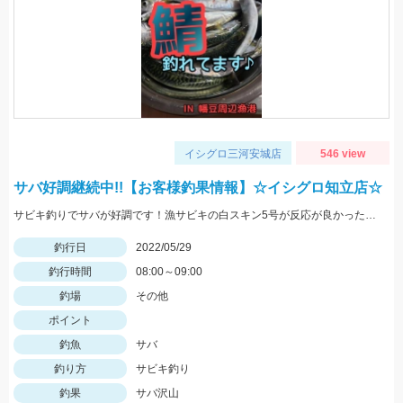
イシグロ三河安城店
546 view
サバ好調継続中!!【お客様釣果情報】☆イシグロ知立店☆
サビキ釣りでサバが好調です！漁サビキの白スキン5号が反応が良かったそうです♪
釣行日
2022/05/29
釣行時間
08:00～09:00
釣場
その他
ポイント
釣魚
サバ
釣り方
サビキ釣り
釣果
サバ沢山