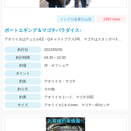
イシグロ名東引山店
1567 view
ボートエギング＆マゴチパラダイス♪
アオリイカはデュエルEZ－Qキャストプラス3号、マゴチはスタッガー3.5インチやカバークローグランデにヒット！
釣行日
2022/05/30
釣行時間
04:30～10:30
釣場
沖・オフショア
ポイント
釣魚
アオリイカ・マゴチ
釣り方
その他
釣果
アオリイカ２ハイ、マゴチ10匹
サイズ
アオリイカ1キロover、マゴチ～60センチ