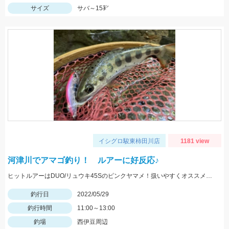
サイズ
サバ～15㌢
イシグロ駿東柿田川店
1181 view
河津川でアマゴ釣り！ ルアーに好反応♪
ヒットルアーはDUO/リュウキ45Sのピンクヤマメ！扱いやすくオススメです。
釣行日
2022/05/29
釣行時間
11:00～13:00
釣場
西伊豆周辺