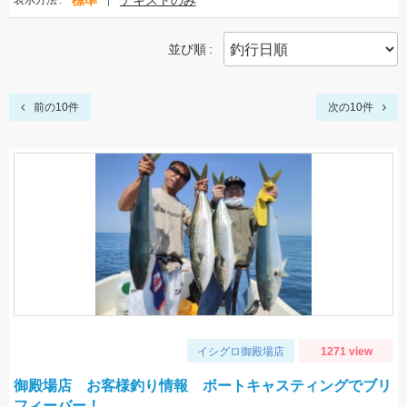
標準
テキストのみ
表示方法
並び順
前の10件
次の10件
イシグロ御殿場店
1271 view
御殿場店 お客様釣り情報 ボートキャスティングでブリ
フィーバー！