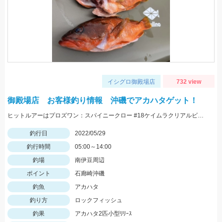
イシグロ御殿場店
732 view
御殿場店 お客様釣り情報 沖磯でアカハタゲット！
ヒットルアーはプロズワン：スパイニークロー #18ケイムラクリアルビー 良型アカハタ おめでとうございます！
釣行日
2022/05/29
釣行時間
05:00～14:00
釣場
南伊豆周辺
ポイント
石廊崎沖磯
釣魚
アカハタ
釣り方
ロックフィッシュ
釣果
アカハタ2匹小型ﾘﾘｰｽ