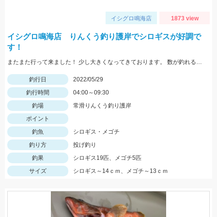
イシグロ鳴海店
1873 view
イシグロ鳴海店 りんくう釣り護岸でシロギスが好調で
す！
またまた行って来ました！ 少し大きくなってきております。 数が釣れるので楽しいですよ！
釣行日
2022/05/29
釣行時間
04:00～09:30
釣場
常滑りんくう釣り護岸
ポイント
釣魚
シロギス・メゴチ
釣り方
投げ釣り
釣果
シロギス19匹、メゴチ5匹
サイズ
シロギス～14ｃｍ、メゴチ～13ｃｍ