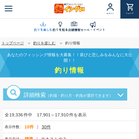
メ
イ
ショップ
ログイン
ン
コ
ン
釣りを楽しむ
釣りを知る
店舗情報
セール・イベント
テ
トップページ
釣りを楽しむ
釣り情報
ン
ツ
あなたのフィッシング情報を大募集！！喜びと悲しみをみんなに大公
に
開！！
移
釣り情報
動
詳細検索
（釣場・釣り方・釣魚が選択できます）
全
19,336
件中
17,901～17,910
件を表示
10件
30件
表示件数