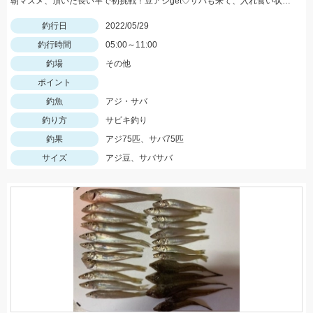
朝マズメ、頂いた長い竿で初挑戦！豆アジget♡サバも来て、入れ食い状態最高～！(笑) サイズ小さいから調理大変ですｗｗｗ
釣行日
2022/05/29
釣行時間
05:00～11:00
釣場
その他
ポイント
釣魚
アジ・サバ
釣り方
サビキ釣り
釣果
アジ75匹、サバ75匹
サイズ
アジ豆、サバサバ