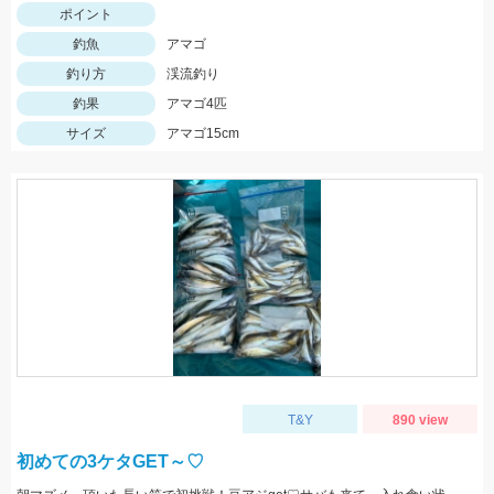
ポイント
釣魚
アマゴ
釣り方
渓流釣り
釣果
アマゴ4匹
サイズ
アマゴ15cm
T&Y
890 view
初めての3ケタGET～♡