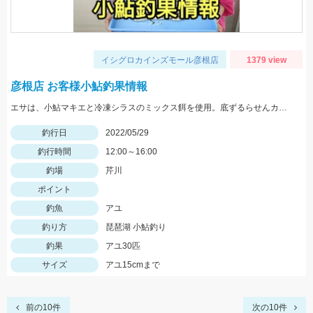
イシグロカインズモール彦根店
1379 view
彦根店 お客様小鮎釣果情報
エサは、小鮎マキエと冷凍シラスのミックス餌を使用。底ずるらせんカゴの流し釣りでの釣果です。
釣行日
2022/05/29
釣行時間
12:00～16:00
釣場
芹川
ポイント
釣魚
アユ
釣り方
琵琶湖 小鮎釣り
釣果
アユ30匹
サイズ
アユ15cmまで
前の10件
次の10件