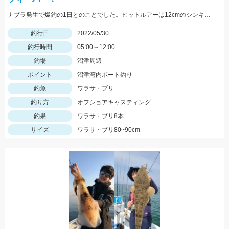
ナブラ発生で爆釣の1日とのことでした。ヒットルアーは12cmのシンキングペンシル。 90㎝クラスの大型ブリ。おめでとうございます！
釣行日
2022/05/30
釣行時間
05:00～12:00
釣場
沼津周辺
ポイント
沼津湾内ボート釣り
釣魚
ワラサ・ブリ
釣り方
オフショアキャスティング
釣果
ワラサ・ブリ8本
サイズ
ワラサ・ブリ80~90cm