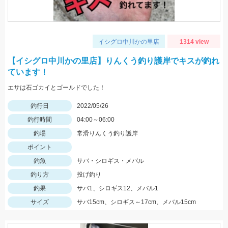
イシグロ中川かの里店
1314 view
【イシグロ中川かの里店】りんくう釣り護岸でキスが釣れ
ています！
エサは石ゴカイとゴールドでした！
釣行日
2022/05/26
釣行時間
04:00～06:00
釣場
常滑りんくう釣り護岸
ポイント
釣魚
サバ・シロギス・メバル
釣り方
投げ釣り
釣果
サバ1、シロギス12、メバル1
サイズ
サバ15cm、シロギス～17cm、メバル15cm