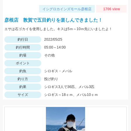
イシグロカインズモール彦根店
1706 view
彦根店 敦賀で五目釣りを楽しんできました！
エサは石ゴカイを使用しました。キスは5ｍ～10ｍ先にいましたよ！
釣行日
2022/05/25
釣行時間
05:00～14:00
釣場
その他
ポイント
釣魚
シロギス・メバル
釣り方
投げ釣り
釣果
シロギス3人で36匹、メバル3匹
サイズ
シロギス～18ｃｍ、メバル10ｃｍ