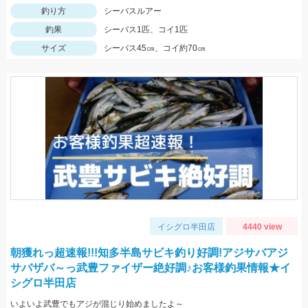
釣り方
シーバスルアー
釣果
シーバス1匹、コイ1匹
サイズ
シーバス45㎝、コイ約70㎝
イシグロ半田店
4440 view
朝獲れっ超速報!!!知多半島サビキ釣り好調!アジサバアジ
サバザバ～っ武豊ファイザー絶好調♪お客様釣果情報★イ
シグロ半田店
いよいよ武豊でもアジが混じり始めましたよ～