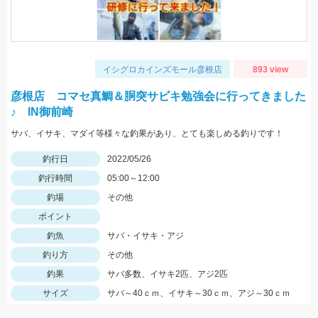
イシグロカインズモール彦根店
893 view
彦根店 コマセ真鯛＆胴突サビキ勉強会に行ってきました
♪ IN御前崎
サバ、イサキ、マダイ等様々な釣果があり、とても楽しめる釣りです！
釣行日
2022/05/26
釣行時間
05:00～12:00
釣場
その他
ポイント
釣魚
サバ・イサキ・アジ
釣り方
その他
釣果
サバ多数、イサキ2匹、アジ2匹
サイズ
サバ～40ｃｍ、イサキ～30ｃｍ、アジ～30ｃｍ