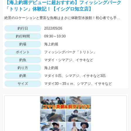
【海上釣堀デビューに超おすすめ】フィッシングパーク
「トリトン」体験記！【イシグロ知立店】
絶景のロケーションと豊富な魚種はまさに体験型水族館！初心者でも手軽に釣れますよ！
釣行日
2022/05/26
釣行時間
09:30～10:30
釣場
海上釣堀
ポイント
フィッシングパーク「トリトン」
釣魚
マダイ・シマアジ、イサキなど
釣り方
海上釣堀
釣果
マダイ５匹、シマアジ、イサキなど3匹
サイズ
マダイ30～35ｃｍ、シマアジ、イサキなど