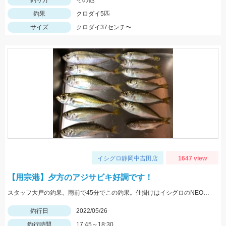
釣り方
その他
釣果
クロダイ5匹
サイズ
クロダイ37センチ〜
イシグロ静岡中吉田店
1647 view
【用宗港】夕方のアジサビキ好調です！
スタッフ大戸の釣果。雨前で45分でこの釣果。仕掛けはイシグロのNEO 豆アジマッチ２号にて。
釣行日
2022/05/26
釣行時間
17:45～18:30