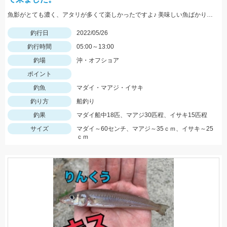
魚影がとても濃く、アタリが多くて楽しかったですよ♪ 美味しい魚ばかり釣れました♪
釣行日
2022/05/26
釣行時間
05:00～13:00
釣場
沖・オフショア
ポイント
釣魚
マダイ・マアジ・イサキ
釣り方
船釣り
釣果
マダイ船中18匹、マアジ30匹程、イサキ15匹程
サイズ
マダイ～60センチ、マアジ～35ｃｍ、イサキ～25
ｃｍ