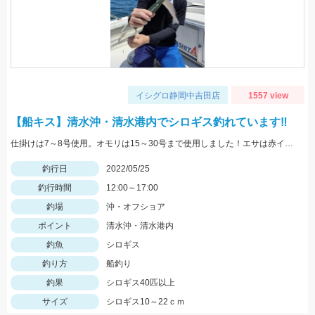
イシグロ静岡中吉田店
1557 view
【船キス】清水沖・清水港内でシロギス釣れています‼
仕掛けは7～8号使用。オモリは15～30号まで使用しました！エサは赤イソメがオススメです！
釣行日
2022/05/25
釣行時間
12:00～17:00
釣場
沖・オフショア
ポイント
清水沖・清水港内
釣魚
シロギス
釣り方
船釣り
釣果
シロギス40匹以上
サイズ
シロギス10～22ｃｍ