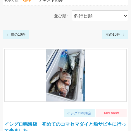
標準
テキストのみ
表示方法
並び順
前の10件
次の10件
イシグロ鳴海店
609 view
イシグロ鳴海店 初めてのコマセマダイと船サビキに行っ
て来ました。