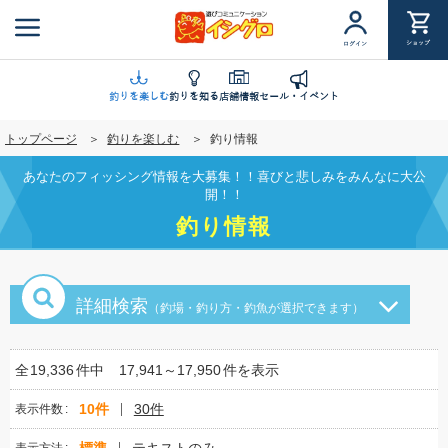
メ
イ
ショップ
ログイン
ン
コ
ン
釣りを楽しむ
釣りを知る
店舗情報
セール・イベント
テ
トップページ
釣りを楽しむ
釣り情報
ン
ツ
あなたのフィッシング情報を大募集！！喜びと悲しみをみんなに大公
に
開！！
移
釣り情報
動
詳細検索
（釣場・釣り方・釣魚が選択できます）
全
19,336
件中
17,941～17,950
件を表示
10件
30件
表示件数