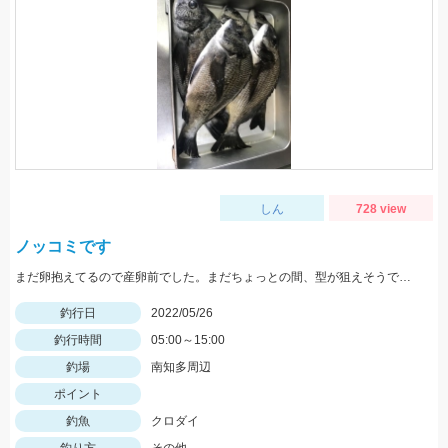
しん
728 view
ノッコミです
まだ卵抱えてるので産卵前でした。まだちょっとの間、型が狙えそうです。
釣行日
2022/05/26
釣行時間
05:00～15:00
釣場
南知多周辺
ポイント
釣魚
クロダイ