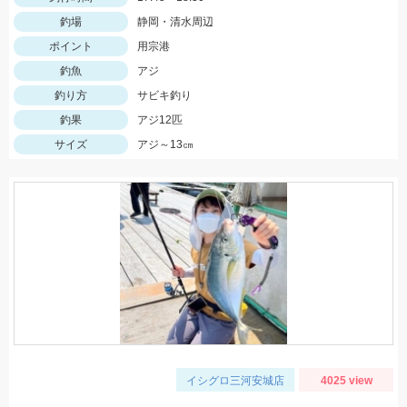
釣場
静岡・清水周辺
ポイント
用宗港
釣魚
アジ
釣り方
サビキ釣り
釣果
アジ12匹
サイズ
アジ～13㎝
イシグロ三河安城店
4025 view