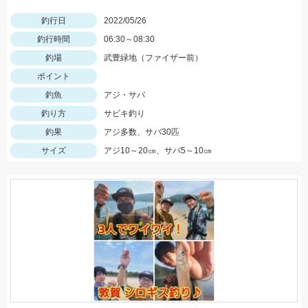
釣行日
2022/05/26
釣行時間
06:30～08:30
釣場
武豊緑地（ファイザー前）
ポイント
釣魚
アジ・サバ
釣り方
サビキ釣り
釣果
アジ多数、サバ30匹
サイズ
アジ10～20㎝、サバ5～10㎝