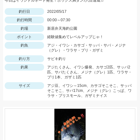
今日はイワシトルネード発生！ボックス満タン♪八目達成☆
釣行日
2022/05/17
釣行時間
00:00～07:30
釣場
新居弁天海釣公園
ポイント
経験値集めてレベルアップじゃ！
釣魚
アジ・イワシ・カサゴ・サッパ・サバ・メジナ
（グレ）・ワラサ・ブリ・ガザミ
釣り方
サビキ釣り
釣果
アジたくさん、イワシ爆発、カサゴ2匹、サッパ2
匹、サバたくさん、メジナ（グレ）1匹、ワラサ・
ブリ1本、ガザミ1匹
サイズ
アジ豆、イワシ～15cm、カサゴそこそこ、サッパ
そこそこ、サバ17cm、メジナ（グレ）こっぱ、ワ
ラサ・ブリスモール、ガザミナイス