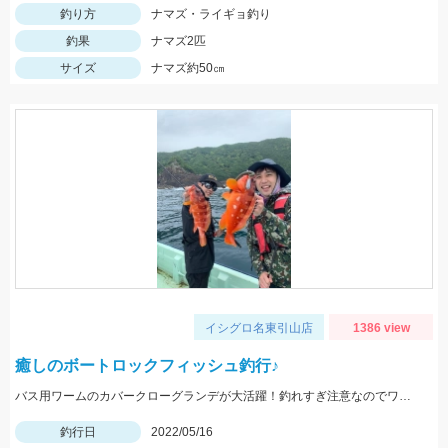
釣り方
ナマズ・ライギョ釣り
釣果
ナマズ2匹
サイズ
ナマズ約50㎝
イシグロ名東引山店
1386 view
癒しのボートロックフィッシュ釣行♪
バス用ワームのカバークローグランデが大活躍！釣れすぎ注意なのでワームは沢山用意してくださいネ
釣行日
2022/05/16