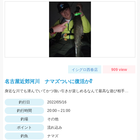
イシグロ西春店
909 view
名古屋近郊河川 ナマズついに復活か⁉
身近な川でも潜んでいてかつ強い引きが楽しめるなんて最高な遊び相手です！
釣行日
2022/05/16
釣行時間
20:00～21:00
釣場
その他
ポイント
流れ込み
釣魚
ナマズ