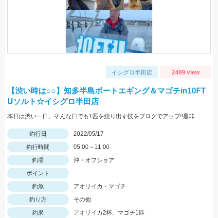
イシグロ半田店
2499 view
【渋い時は○○】知多半島ボートエギング＆マゴチin10FT
Uソルト☆イシグロ半田店
本日は渋い一日。そんな日でも1匹を絞り出す技をブログでアップ!!是非ご覧ください。
釣行日
2022/05/17
釣行時間
05:00～11:00
釣場
沖・オフショア
ポイント
釣魚
アオリイカ・マゴチ
釣り方
その他
釣果
アオリイカ2杯、マゴチ1匹