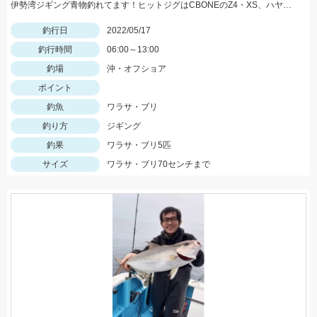
伊勢湾ジギング青物釣れてます！ヒットジグはCBONEのZ4・XS、ハヤブサのスイッチなどなど！
釣行日
2022/05/17
釣行時間
06:00～13:00
釣場
沖・オフショア
ポイント
釣魚
ワラサ・ブリ
釣り方
ジギング
釣果
ワラサ・ブリ5匹
サイズ
ワラサ・ブリ70センチまで