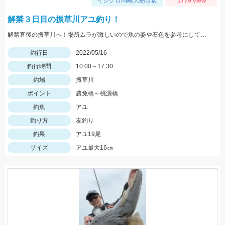
イシグロ岡崎大樹寺店
1779 view
解禁３日目の振草川アユ釣り！
解禁直後の振草川へ！場所ムラが激しいので魚の姿や石色を参考にして入川しましょう。大樹寺店スタッフ岩崎釣行
釣行日
2022/05/16
釣行時間
10:00～17:30
釣場
振草川
ポイント
農免橋～桃源橋
釣魚
アユ
釣り方
友釣り
釣果
アユ19尾
サイズ
アユ最大16㎝