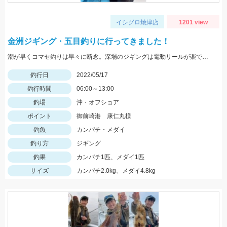
イシグロ焼津店
1201 view
金洲ジギング・五目釣りに行ってきました！
潮が早くコマセ釣りは早々に断念。深場のジギングは電動リールが楽でした。
釣行日
2022/05/17
釣行時間
06:00～13:00
釣場
沖・オフショア
ポイント
御前崎港 康仁丸様
釣魚
カンパチ・メダイ
釣り方
ジギング
釣果
カンパチ1匹、メダイ1匹
サイズ
カンパチ2.0kg、メダイ4.8kg