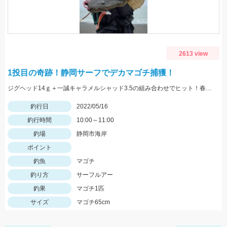
2613 view
1投目の奇跡！静岡サーフでデカマゴチ捕獲！
ジグヘッド14ｇ＋一誠キャラメルシャッド3.5の組み合わせでヒット！春の駿河湾サーフはマゴチ、ヒラメ、マダイ、青物など魚種が超豊富！
釣行日
2022/05/16
釣行時間
10:00～11:00
釣場
静岡市海岸
ポイント
釣魚
マゴチ
釣り方
サーフルアー
釣果
マゴチ1匹
サイズ
マゴチ65cm