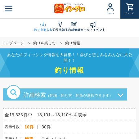
メ
イ
ショップ
ログイン
ン
コ
ン
釣りを楽しむ
釣りを知る
店舗情報
セール・イベント
テ
トップページ
釣りを楽しむ
釣り情報
ン
ツ
あなたのフィッシング情報を大募集！！喜びと悲しみをみんなに大公
に
開！！
移
釣り情報
動
詳細検索
（釣場・釣り方・釣魚が選択できます）
全
19,336
件中
18,101～18,110
件を表示
10件
30件
表示件数