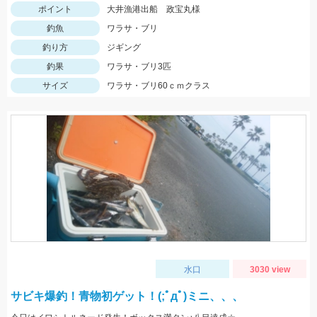
ポイント
大井漁港出船 政宝丸様
釣魚
ワラサ・ブリ
釣り方
ジギング
釣果
ワラサ・ブリ3匹
サイズ
ワラサ・ブリ60ｃｍクラス
水口
3030 view
サビキ爆釣！青物初ゲット！(;ﾟдﾟ)ミニ、、、