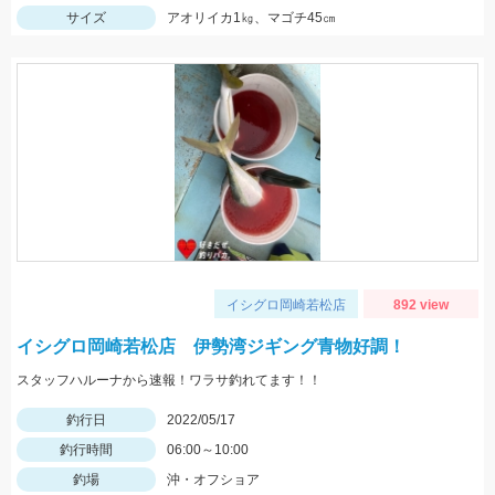
サイズ
アオリイカ1㎏、マゴチ45㎝
イシグロ岡崎若松店
892 view
イシグロ岡崎若松店 伊勢湾ジギング青物好調！
スタッフハルーナから速報！ワラサ釣れてます！！
釣行日
2022/05/17
釣行時間
06:00～10:00
釣場
沖・オフショア