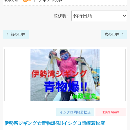
標準
テキストのみ
表示方法
並び順
前の10件
次の10件
イシグロ岡崎若松店
1169 view
伊勢湾ジギング☆青物爆発!!イシグロ岡崎若松店