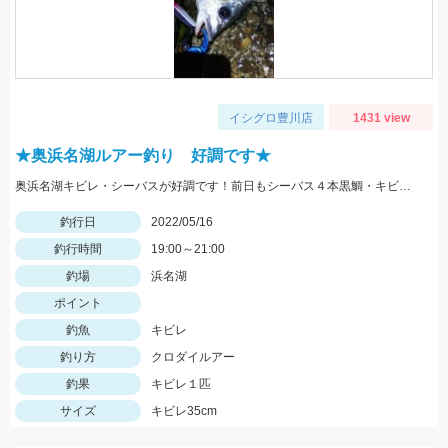
イシグロ豊川店
1431 view
★奥浜名湖ルアー釣り 好調です★
奥浜名湖キビレ・シーバスが好調です！前日もシーバス４本黒鯛・キビレ２本と釣果がありました！
釣行日
2022/05/16
釣行時間
19:00～21:00
釣場
浜名湖
ポイント
釣魚
キビレ
釣り方
クロダイルアー
釣果
キビレ１匹
サイズ
キビレ35cm