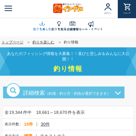
メ
イ
ショップ
ログイン
ン
コ
ン
釣りを楽しむ
釣りを知る
店舗情報
セール・イベント
テ
トップページ
釣りを楽しむ
釣り情報
ン
ツ
あなたのフィッシング情報を大募集！！喜びと悲しみをみんなに大公
に
開！！
移
釣り情報
動
詳細検索
（釣場・釣り方・釣魚が選択できます）
全
19,344
件中
18,661～18,670
件を表示
10件
30件
表示件数