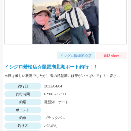
イシグロ岡崎若松店
842 view
イシグロ若松店☆琵琶湖北湖ボート釣行！！
当日は厳しい状況でしたが、春の琵琶湖には夢がいっぱいです！！皆さんもぜひ行ってみてはいかがですか♪
釣行日
2022/04/04
釣行時間
07:00～17:00
釣場
琵琶湖 ボート
ポイント
釣魚
ブラックバス
釣り方
バス釣り