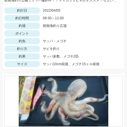
碧南海釣り公園でサッパ爆釣中！！ママカリサビキがオススメ！ちょい投げではメゴチ！と言う事は・・・シロギスもそろそろ？？？
釣行日
2022/04/05
釣行時間
09:30～11:00
釣場
碧南海釣り広場
ポイント
釣魚
サッパ・メゴチ
釣り方
サビキ釣り
釣果
サッパ多数、メゴチ2匹
サイズ
サッパ10cm前後、メゴチ15ｃｍ前後