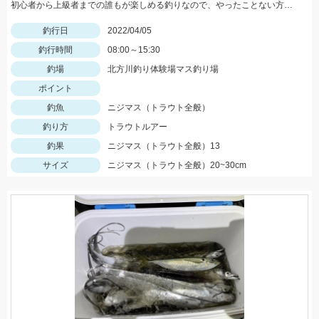
初心者から上級者までの誰もが楽しめる釣りなので、やったことない方は是非とも体験してみてください！
釣行日
2022/04/05
釣行時間
08:00～15:30
釣場
北方川釣り体験場マス釣り場
ポイント
釣魚
ニジマス（トラウト全般）
釣り方
トラウトルアー
釣果
ニジマス（トラウト全般）13
サイズ
ニジマス（トラウト全般）20~30cm