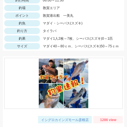
釣行時間
06:00～11:30
釣場
敦賀エリア
ポイント
敦賀港出船 一美丸
釣魚
マダイ・シーバス(スズキ)
釣り方
タイラバ
釣果
マダイ1人2枚～7枚、シーバス(スズキ)0～1匹
サイズ
マダイ40～80ｃｍ、シーバス(スズキ)50～75ｃｍ
イシグロカインズモール彦根店
1286 view