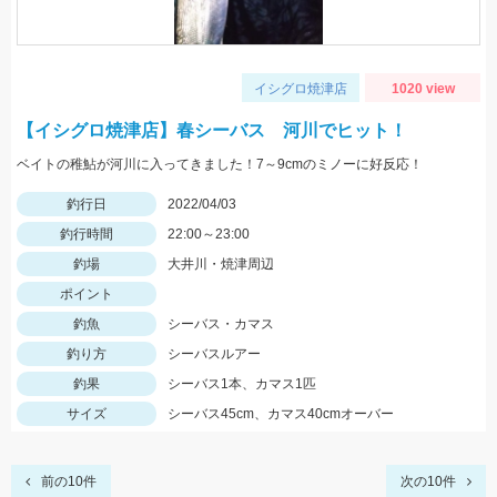
イシグロ焼津店
1020 view
【イシグロ焼津店】春シーバス 河川でヒット！
ベイトの稚鮎が河川に入ってきました！7～9cmのミノーに好反応！
釣行日
2022/04/03
釣行時間
22:00～23:00
釣場
大井川・焼津周辺
ポイント
釣魚
シーバス・カマス
釣り方
シーバスルアー
釣果
シーバス1本、カマス1匹
サイズ
シーバス45cm、カマス40cmオーバー
前の10件
次の10件