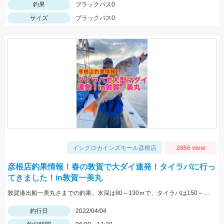
釣果
ブラックバス0
サイズ
ブラックバス0
イシグロカインズモール彦根店
2856 view
彦根店釣果情報！春の敦賀で大ダイ連発！タイラバに行っ
てきました！in敦賀一美丸
敦賀港出船一美丸さまでの釣果。水深は80～130ｍで、タイラバは150～230ｇまで使用。風や潮の流れによって必要な重さが変わってくるので、80～250ｇまで広く揃えるのがオススメです。
釣行日
2022/04/04