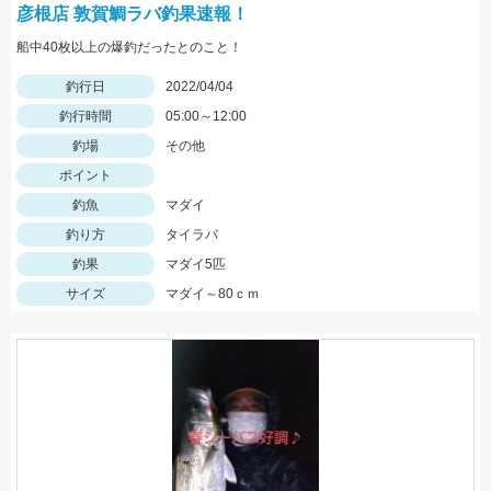
彦根店 敦賀鯛ラバ釣果速報！
船中40枚以上の爆釣だったとのこと！
釣行日
2022/04/04
釣行時間
05:00～12:00
釣場
その他
ポイント
釣魚
マダイ
釣り方
タイラバ
釣果
マダイ5匹
サイズ
マダイ～80ｃｍ