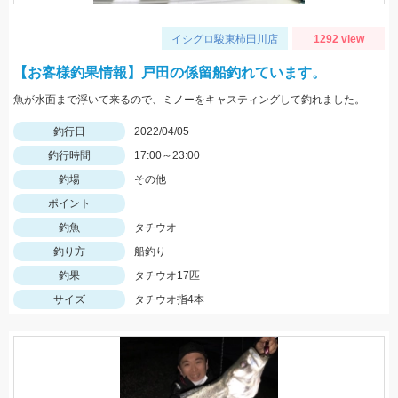
イシグロ駿東柿田川店
1292 view
【お客様釣果情報】戸田の係留船釣れています。
魚が水面まで浮いて来るので、ミノーをキャスティングして釣れました。
釣行日
2022/04/05
釣行時間
17:00～23:00
釣場
その他
ポイント
釣魚
タチウオ
釣り方
船釣り
釣果
タチウオ17匹
サイズ
タチウオ指4本