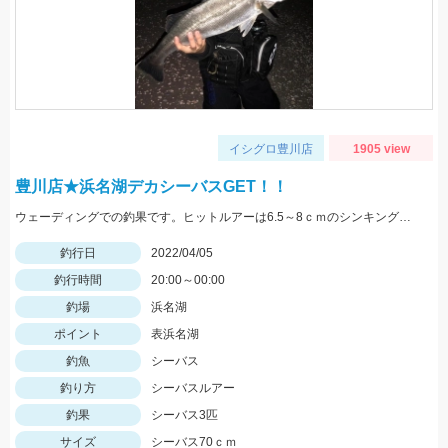
イシグロ豊川店
1905 view
豊川店★浜名湖デカシーバスGET！！
ウェーディングでの釣果です。ヒットルアーは6.5～8ｃｍのシンキングペンシルやミノー！
釣行日
2022/04/05
釣行時間
20:00～00:00
釣場
浜名湖
ポイント
表浜名湖
釣魚
シーバス
釣り方
シーバスルアー
釣果
シーバス3匹
サイズ
シーバス70ｃｍ