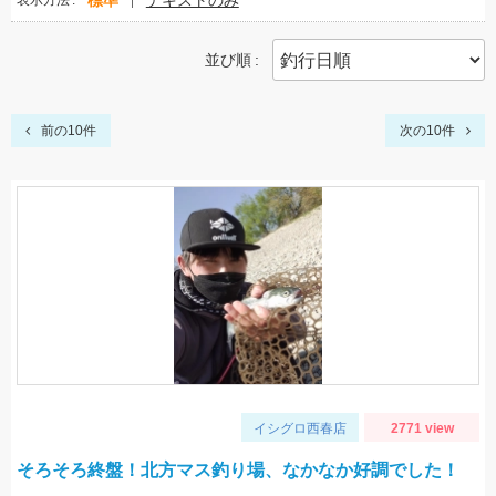
標準
テキストのみ
表示方法
並び順
前の10件
次の10件
イシグロ西春店
2771 view
そろそろ終盤！北方マス釣り場、なかなか好調でした！