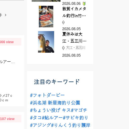
2026.08.06
てきました
敦賀イカメタ
件
ル釣行in竹宝
丸様 釣り方で
2026.08.05
釣果が激変！
夏休みは大
竿頭を取った
江・五三川で
666 view
パターンと
大江・五三川
バスフィッシ
は？
ング♪
2026.08.05
チヌ、グレ狙いのフカセ釣りでしたが、ほぼサバしか釣れず。途中潮が緩むまでルアーに変更したらヒラメ（ソゲ）HIT。
注目のキーワード
#フォトダービー
ラメ27ｃ
0ｃｍ
#浜名湖 新居海釣り公園
#ちょうい投げ キス
#マゴチ
#タコ
#鮎ルアー
#サビキ釣り
1107 view
#アジング
#りんくう釣り護岸