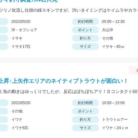
日
2022/05/20
釣行時間
05:00～12:30
沖・オフショア
ポイント
大山沖
イサキ
釣り方
その他
イサキ17匹
サイズ
イサキ∼40㎝
1
上昇↑上矢作エリアのネイティブトラウトが面白い！
日
2022/05/20
釣行時間
10:00～15:00
その他
ポイント
イワナ
釣り方
トラウトルアー
イワナ6匹
サイズ
イワナ～24ｃｍ