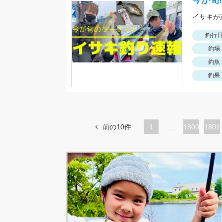
今が旬!
イサキが
釣行
釣場
釣魚
釣果
前の10件
1
…
ペ
1800
ペ
1801
ー
ー
ジ
ジ