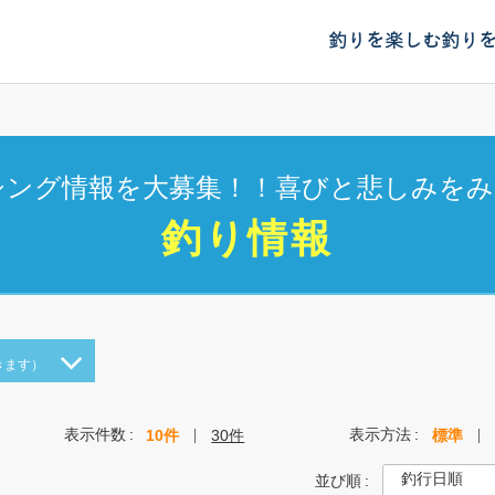
釣りを楽しむ
釣り
シング情報を大募集！！喜びと悲しみをみ
釣り情報
きます）
表示件数
表示方法
10件
30件
標準
並び順