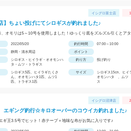
イシグロ富士店
1
店】ちょい投げにてシロギスが釣れました♪
日
2022/05/20
釣行時間
07:00～10:00
静岡・清水周辺
ポイント
シロギス・ヒイラギ・オオモンハ
釣り方
投げ釣り
タ・ムツ・トラギス
シロギス5匹、ヒイラギたくさ
サイズ
シロギス15cn、ヒ
ん、オオモンハタ1匹、ムツ1
オモンハタ 、ムツ
匹、トラギス1匹
ス
イシグロ沼津店
2
 エギング釣行☆キロオーバーのコウイカ釣れました♪
エギ王3.5号でヒット！赤テープ＋地味な布がお気に入りです♪