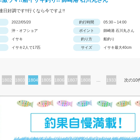
!激ウマ!!船イサキ釣り!! 師崎港 石川丸さん
連日好調です!!行くなら今ですよ!!
日
2022/05/20
釣行時間
05:30～14:00
沖・オフショア
ポイント
師崎港 石川丸さん
イサキ
釣り方
船釣り
イサキ2人で17匹
サイズ
イサキ最大40cm
ペ
1802
ペ
1803
カ
1804
ペ
1805
ペ
1806
ペ
1807
ペ
1808
…
1933
次の10
ー
ー
レ
ー
ー
ー
ー
ジ
ジ
ン
ジ
ジ
ジ
ジ
ト
ペ
ー
ジ