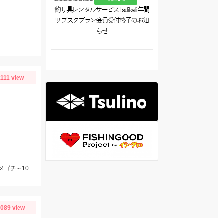
釣り具レンタルサービスTsulikali 年間
サブスクプラン会員受付終了のお知
らせ
1111 view
メゴチ～10
089 view