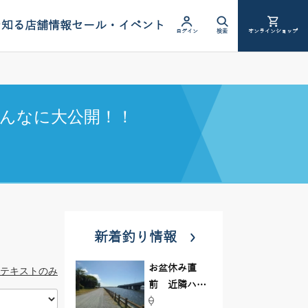
を知る
店舗情報
セール・イベント
ログイン
検索
オンラインショップ
んなに大公開！！
新着釣り情報
お盆休み直
テキストのみ
前 近隣ハゼ
釣り場調査し