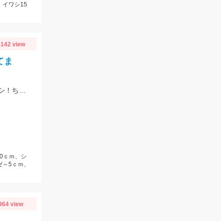
、イワシ15
142 view
てま
今！碧南海釣り公園がすごいことになってます！サビキ釣りでアジ・サバ・イワシ！ちょい投げでは20ｃｍ越えのシロギス・ハゼ・ゼンメが爆釣中！！
20ｃｍ、シ
ゼ～5ｃｍ、
964 view