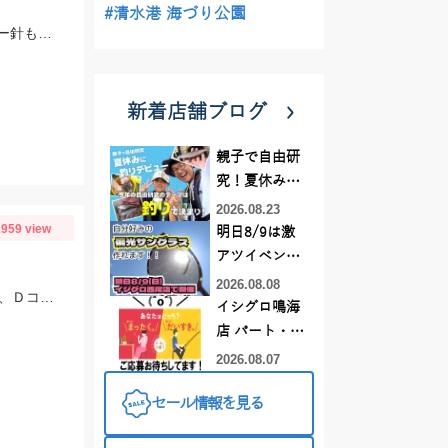
#清水港 海づり公園
メインはツリノ吹流し仕掛の緑スキンですが、渋いタイミングはケイムラやカラー針も良く釣れました!!
新着店舗ブログ
親子で自由研
究！夏休みに
釣りデビュー
2026.08.23
959 view
明日8/9は激
アツイベント
日！！！～オ
2026.08.08
水温が低く魚の動きはゆっくりでしたが、反応はぼちぼちアリ！Ｄコンタクト50、Ｄコンセプト48ＭＤにネイティブイワナが好反応♪
ーダー偏光グ
イシグロ鳴海
ラス受注会～
店 パート・ア
ルバイトスタ
2026.08.07
ッフまだまだ
セール情報を見る
募集中！