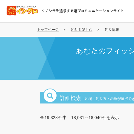
メ
イ
タノシサを追求する遊びコミュニケーションサイト
ン
コ
ン
トップページ
釣りを楽しむ
釣り情報
テ
ン
あなたのフィッ
ツ
に
移
動
詳細検索
（釣場・釣り方・釣魚が選択で
全
19,328
件中
18,031～18,040
件を表示