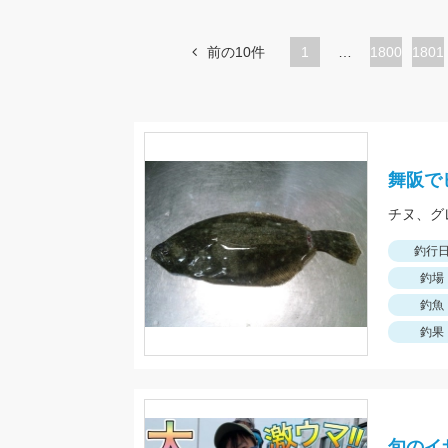
前の10件
1
…
ペ
1800
ペ
1801
ー
ー
ジ
ジ
舞阪で
釣行
釣場
釣魚
釣果
旬のイ