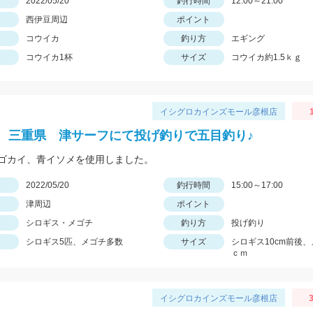
日
2022/05/20
釣行時間
12:00～21:00
西伊豆周辺
ポイント
コウイカ
釣り方
エギング
コウイカ1杯
サイズ
コウイカ約1.5ｋｇ
イシグロカインズモール彦根店
 三重県 津サーフにて投げ釣りで五目釣り♪
ゴカイ、青イソメを使用しました。
日
2022/05/20
釣行時間
15:00～17:00
津周辺
ポイント
シロギス・メゴチ
釣り方
投げ釣り
シロギス5匹、メゴチ多数
サイズ
シロギス10cm前後、
ｃｍ
イシグロカインズモール彦根店
3