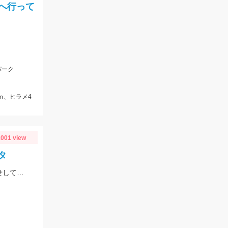
へ行って
パーク
ｍ、ヒラメ4
001 view
タ
コマセ無し投げサビキで小鯖。カタクチ鰯を釣り、ロデオバーブレスS針で泳がせしてオオモンハタ２匹ゲット。