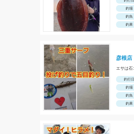
釣行
釣場
釣魚
釣果
彦根店
エサは石
釣行
釣場
釣魚
釣果