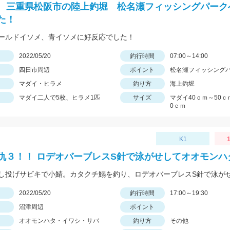
 三重県松阪市の陸上釣堀 松名瀬フィッシングパーク
た！
ールドイソメ、青イソメに好反応でした！
日
2022/05/20
釣行時間
07:00～14:00
四日市周辺
ポイント
松名瀬フィッシング
マダイ・ヒラメ
釣り方
海上釣堀
マダイ二人で5枚、ヒラメ1匹
サイズ
マダイ40ｃｍ～50ｃ
0ｃｍ
K1
1
仇３！！ ロデオバーブレスS針で泳がせしてオオモンハ
日
2022/05/20
釣行時間
17:00～19:30
沼津周辺
ポイント
オオモンハタ・イワシ・サバ
釣り方
その他