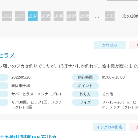
ペ
1802
ペ
1803
カ
1804
ペ
1805
ペ
1806
ペ
1807
ペ
1808
…
1933
次の10
ー
ー
レ
ー
ー
ー
ー
ジ
ジ
ン
ジ
ジ
ジ
ジ
ト
かわせみ
ペ
ヒラメ
ー
ジ
日
2022/05/20
釣行時間
05:00～18:00
舞阪網干場
ポイント
サバ・ヒラメ・メジナ（グレ）
釣り方
その他
サバ30匹、ヒラメ1匹、メジナ
サイズ
サバ15～20ｃｍ、ヒ
（グレ）3匹
ｍ、メジナ（グレ）2
イシグロ半田店
サキ釣り調査!!IN石川丸