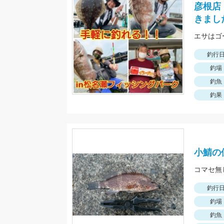
彦根店
きまし
エサはゴ
釣行
釣場
釣魚
釣果
小鯖の
釣行
釣場
釣魚