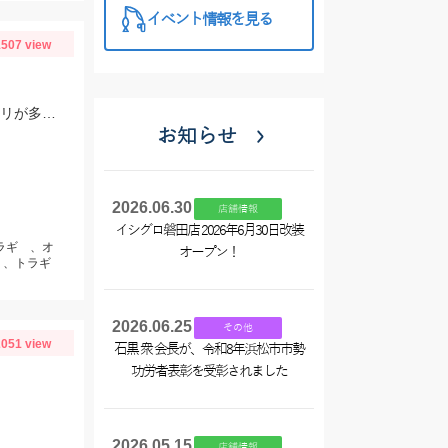
イベント情報を見る
507 view
ハリは7号、オモリは5～10号を使用しました！ゆっくり底をズルズル引くとアタリが多かったですよ！
お知らせ
2026.06.30
店舗情報
イシグロ磐田店 2026年6月30日改装
イラギ 、オ
オープン！
 、トラギ
2026.06.25
その他
051 view
石黒 衆 会長が、令和8年浜松市市勢
功労者表彰を受彰されました
2026.05.15
店舗情報