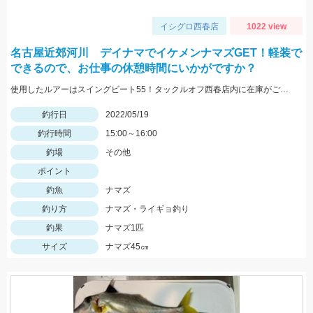
イシグロ西春店
1022 view
名古屋近郊河川 デイナマでイケメンナマズGET！軽装で
できるので、お仕事の休憩時間にいかがですか？
使用したルアーはスイングビート55！タックルオフ西春店内に在庫がございます！
釣行日
2022/05/19
釣行時間
15:00～16:00
釣場
その他
ポイント
釣魚
ナマズ
釣り方
ナマズ・ライギョ釣り
釣果
ナマズ1匹
サイズ
ナマズ45㎝