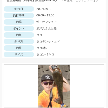
一色漁港出船【満洋丸】調査便!!Tsulinoタコエギ使用。ヒットカラーはホワイト・レッド
釣行日
2022/05/19
釣行時間
06:00～13:00
釣場
沖・オフショア
ポイント
満洋丸さん出船
釣魚
タコ
釣り方
タコテンヤ・エギ
釣果
タコ4杯
サイズ
タコ1～3キロ