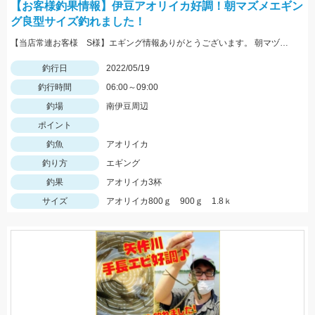
【お客様釣果情報】伊豆アオリイカ好調！朝マズメエギン
グ良型サイズ釣れました！
【当店常連お客様 S様】エギング情報ありがとうございます。 朝マヅメの時間帯３杯立て続けに、1.8㌔・800ｇ・900ｇが釣れました！ 1.8㌔のヒットエギは【エギ王Ｋ3.5号 黒潮ＳＰ マッスルファイト】
釣行日
2022/05/19
釣行時間
06:00～09:00
釣場
南伊豆周辺
ポイント
釣魚
アオリイカ
釣り方
エギング
釣果
アオリイカ3杯
サイズ
アオリイカ800ｇ 900ｇ 1.8ｋ