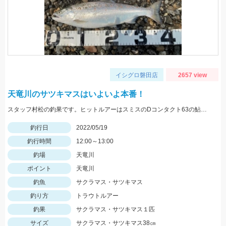
イシグロ磐田店
2657 view
天竜川のサツキマスはいよいよ本番！
スタッフ村松の釣果です。ヒットルアーはスミスのDコンタクト63の鮎カラー。
釣行日
2022/05/19
釣行時間
12:00～13:00
釣場
天竜川
ポイント
天竜川
釣魚
サクラマス・サツキマス
釣り方
トラウトルアー
釣果
サクラマス・サツキマス１匹
サイズ
サクラマス・サツキマス38㎝