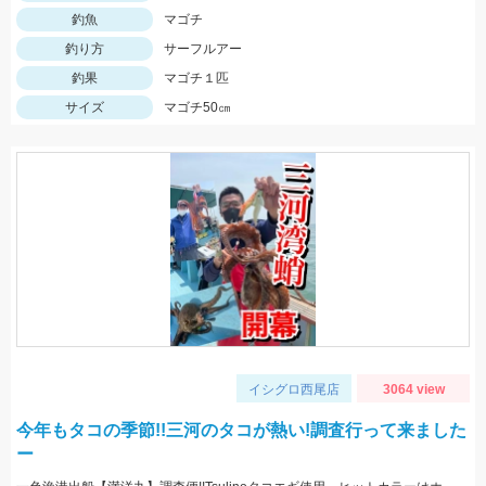
釣魚
マゴチ
釣り方
サーフルアー
釣果
マゴチ１匹
サイズ
マゴチ50㎝
イシグロ西尾店
3064 view
今年もタコの季節!!三河のタコが熱い!調査行って来ました
ー