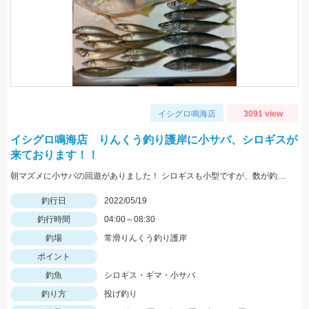
イシグロ鳴海店
3091 view
イシグロ鳴海店 りんくう釣り護岸に小サバ、シロギスが
来ております！！
朝マズメに小サバの回遊がありました！ シロギスも小型ですが、数が釣れていますよ！
釣行日
2022/05/19
釣行時間
04:00～08:30
釣場
常滑りんくう釣り護岸
ポイント
釣魚
シロギス・ギマ・小サバ
釣り方
投げ釣り