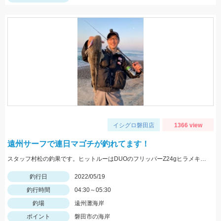
イシグロ磐田店
1366 view
遠州サーフで連日マゴチが釣れてます！
スタッフ村松の釣果です。ヒットルーはDUOのフリッパーZ24gヒラメキャンディ！
釣行日
2022/05/19
釣行時間
04:30～05:30
釣場
遠州灘海岸
ポイント
磐田市の海岸