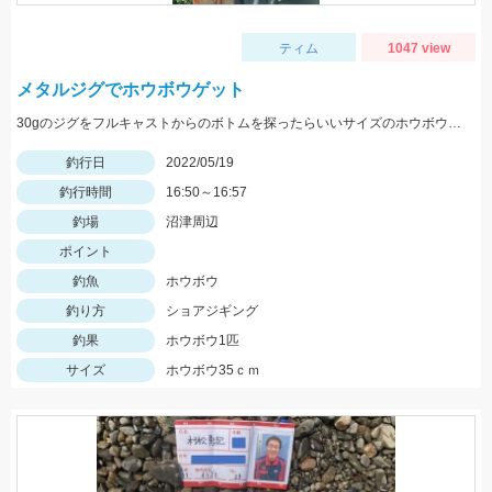
ティム
1047 view
メタルジグでホウボウゲット
30gのジグをフルキャストからのボトムを探ったらいいサイズのホウボウが釣れました。
釣行日
2022/05/19
釣行時間
16:50～16:57
釣場
沼津周辺
ポイント
釣魚
ホウボウ
釣り方
ショアジギング
釣果
ホウボウ1匹
サイズ
ホウボウ35ｃｍ