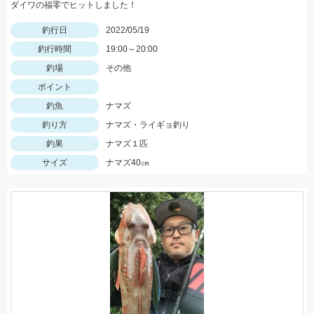
ダイワの福零でヒットしました！
釣行日
2022/05/19
釣行時間
19:00～20:00
釣場
その他
ポイント
釣魚
ナマズ
釣り方
ナマズ・ライギョ釣り
釣果
ナマズ１匹
サイズ
ナマズ40㎝