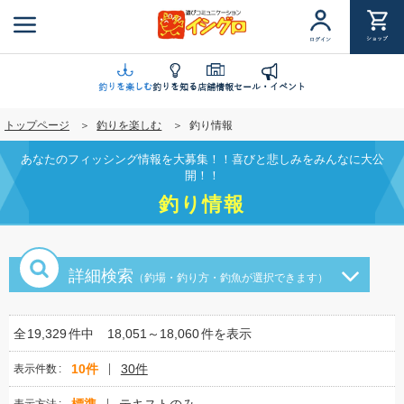
メ
イ
ショップ
ログイン
ン
コ
ン
釣りを楽しむ
釣りを知る
店舗情報
セール・イベント
テ
トップページ
釣りを楽しむ
釣り情報
ン
ツ
あなたのフィッシング情報を大募集！！喜びと悲しみをみんなに大公
に
開！！
移
釣り情報
動
詳細検索
（釣場・釣り方・釣魚が選択できます）
全
19,329
件中
18,051～18,060
件を表示
10件
30件
表示件数