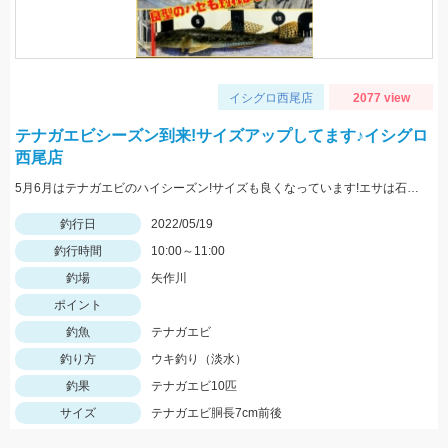
イシグロ西尾店
2077 view
テナガエビシーズン到来!サイズアップしてます♪イシグロ
西尾店
5月6月はテナガエビのハイシーズン!サイズも良くなっています!エサは石ゴカイで、小さく切ると針掛かりアップします!
釣行日
2022/05/19
釣行時間
10:00～11:00
釣場
矢作川
ポイント
釣魚
テナガエビ
釣り方
ウキ釣り（淡水）
釣果
テナガエビ10匹
サイズ
テナガエビ胴長7cm前後