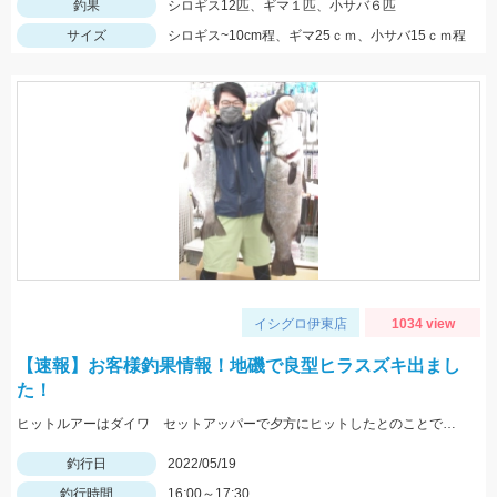
釣果
シロギス12匹、ギマ１匹、小サバ６匹
サイズ
シロギス~10cm程、ギマ25ｃｍ、小サバ15ｃｍ程
イシグロ伊東店
1034 view
【速報】お客様釣果情報！地磯で良型ヒラスズキ出まし
た！
ヒットルアーはダイワ セットアッパーで夕方にヒットしたとのことです。83ｃｍ5ｋｇのナイスサイズでした！情報提供ありがとうございます！
釣行日
2022/05/19
釣行時間
16:00～17:30