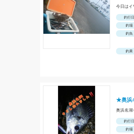
今日はイ
釣行
釣場
釣魚
釣果
★奥浜
釣行
釣場