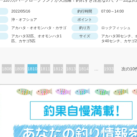
日
2022/05/16
釣行時間
07:00～14:00
沖・オフショア
ポイント
アカハタ・オオモンハタ・カサゴ
釣り方
ロックフィッシュ
アカハタ32匹、オオモンハタ1
サイズ
アカハタ30センチ、
匹、カサゴ5匹
タ40センチ、カサゴ2
ペ
1808
ペ
1809
カ
1810
ペ
1811
ペ
1812
ペ
1813
ペ
1814
…
1933
次の10
ー
ー
レ
ー
ー
ー
ー
ジ
ジ
ン
ジ
ジ
ジ
ジ
ト
ペ
ー
ジ