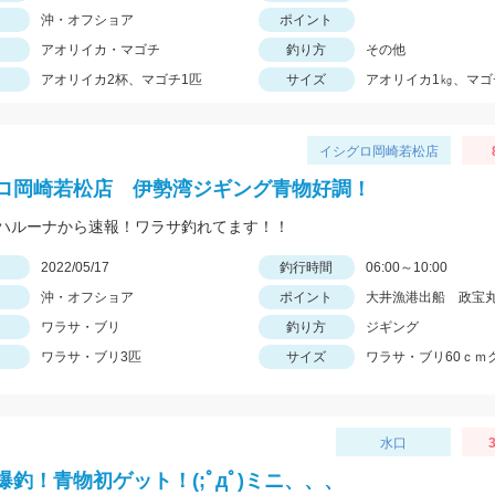
沖・オフショア
ポイント
アオリイカ・マゴチ
釣り方
その他
アオリイカ2杯、マゴチ1匹
サイズ
アオリイカ1㎏、マゴ
イシグロ岡崎若松店
ロ岡崎若松店 伊勢湾ジギング青物好調！
ハルーナから速報！ワラサ釣れてます！！
日
2022/05/17
釣行時間
06:00～10:00
沖・オフショア
ポイント
大井漁港出船 政宝
ワラサ・ブリ
釣り方
ジギング
ワラサ・ブリ3匹
サイズ
ワラサ・ブリ60ｃｍ
水口
3
爆釣！青物初ゲット！(;ﾟдﾟ)ミニ、、、