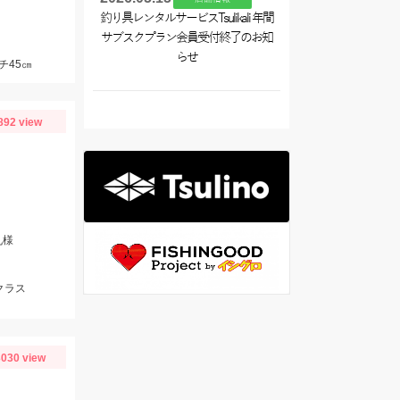
釣り具レンタルサービスTsulikali 年間
サブスクプラン会員受付終了のお知
らせ
チ45㎝
892 view
丸様
クラス
030 view