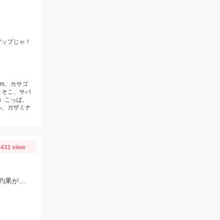
アップじゃ！
cm、カサゴ
こそこ、サバ
レ）こっぱ、
ル、ガザミナ
431 view
奥浜名湖キビレ・シーバスが好調です！前日もシーバス４本黒鯛・キビレ２本と釣果がありました！