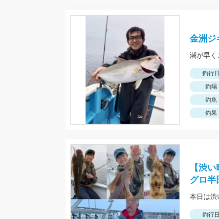
金洲ジ
潮が早く
釣行
釣場
釣魚
釣果
【渋い
グロ半
本日は渋
釣行