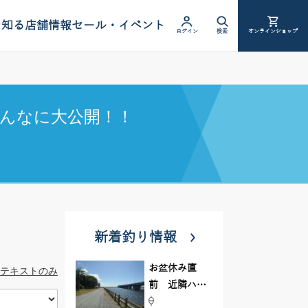
を知る
店舗情報
セール・イベント
ログイン
検索
オンラインショップ
んなに大公開！！
新着釣り情報
お盆休み直
テキストのみ
前 近隣ハゼ
釣り場調査し