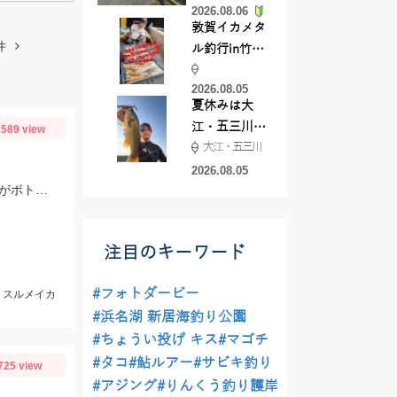
2026.08.06
てきました
敦賀イカメタ
件
ル釣行in竹宝
丸様 釣り方で
2026.08.05
釣果が激変！
夏休みは大
竿頭を取った
江・五三川で
589 view
パターンと
大江・五三川
バスフィッシ
は？
ング♪
2026.08.05
当日は潮が速くパラシュートアンカーでスッテ20号を使用。棚はバラけていますがボトムが一番反応が良かったです。
注目のキーワード
#フォトダービー
m、スルメイカ
#浜名湖 新居海釣り公園
#ちょうい投げ キス
#マゴチ
#タコ
#鮎ルアー
#サビキ釣り
725 view
#アジング
#りんくう釣り護岸