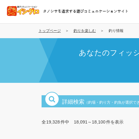
メ
イ
タノシサを追求する遊びコミュニケーションサイト
ン
コ
ン
トップページ
釣りを楽しむ
釣り情報
テ
ン
あなたのフィッ
ツ
に
移
動
詳細検索
（釣場・釣り方・釣魚が選択で
全
19,328
件中
18,091～18,100
件を表示