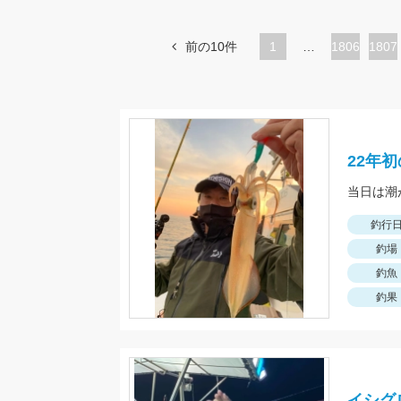
前の10件
1
…
ペ
1806
ペ
1807
ー
ー
ジ
ジ
22年
釣行
釣場
釣魚
釣果
イシグ