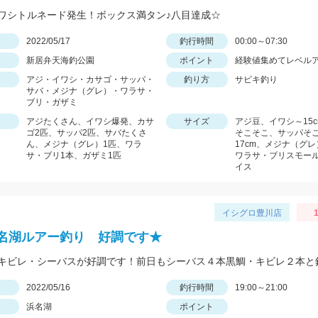
ワシトルネード発生！ボックス満タン♪八目達成☆
日
2022/05/17
釣行時間
00:00～07:30
新居弁天海釣公園
ポイント
経験値集めてレベル
アジ・イワシ・カサゴ・サッパ・
釣り方
サビキ釣り
サバ・メジナ（グレ）・ワラサ・
ブリ・ガザミ
アジたくさん、イワシ爆発、カサ
サイズ
アジ豆、イワシ～15
ゴ2匹、サッパ2匹、サバたくさ
そこそこ、サッパそ
ん、メジナ（グレ）1匹、ワラ
17cm、メジナ（グ
サ・ブリ1本、ガザミ1匹
ワラサ・ブリスモー
イス
イシグロ豊川店
1
名湖ルアー釣り 好調です★
日
2022/05/16
釣行時間
19:00～21:00
浜名湖
ポイント