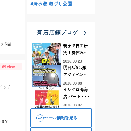
#清水港 海づり公園
新着店舗ブログ
ンチ前後
親子で自由研
究！夏休みに
釣りデビュー
2026.08.23
1169 view
明日8/9は激
アツイベント
日！！！～オ
2026.08.08
伊勢湾ジギング青物釣れてます！ヒットジグはCBONEのZ4・XS、ハヤブサのスイッチなどなど！
ーダー偏光グ
イシグロ鳴海
ラス受注会～
店 パート・ア
ルバイトスタ
2026.08.07
ッフまだまだ
セール情報を見る
募集中！
チまで