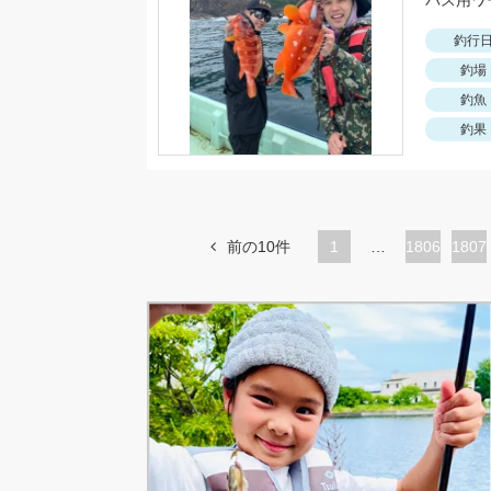
釣行
釣場
釣魚
釣果
前の10件
1
…
ペ
1806
ペ
1807
ー
ー
ジ
ジ