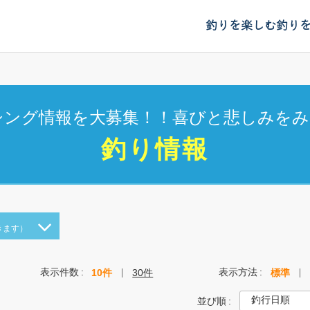
釣りを楽しむ
釣り
シング情報を大募集！！喜びと悲しみをみ
釣り情報
きます）
表示件数
表示方法
10件
30件
標準
並び順