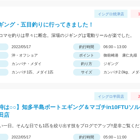
イシグロ焼津店
1
ギング・五目釣りに行ってきました！
コマセ釣りは早々に断念。深場のジギングは電動リールが楽でした。
日
2022/05/17
釣行時間
06:00～13:00
沖・オフショア
ポイント
御前崎港 康仁丸様
カンパチ・メダイ
釣り方
ジギング
カンパチ1匹、メダイ1匹
サイズ
カンパチ2.0kg、メダイ
イシグロ半田店
2
時は○○】知多半島ボートエギング＆マゴチin10FTUソ
田店
い一日。そんな日でも1匹を絞り出す技をブログでアップ!!是非ご覧くだ
日
2022/05/17
釣行時間
05:00～11:00