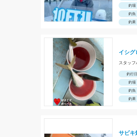
釣場
釣魚
釣果
イシグ
スタッフ
釣行
釣場
釣魚
釣果
サビキ