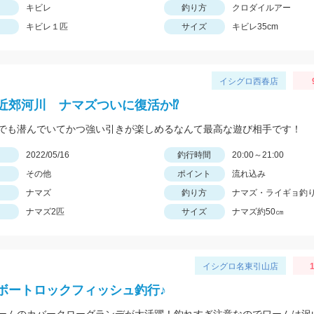
キビレ
釣り方
クロダイルアー
キビレ１匹
サイズ
キビレ35cm
イシグロ西春店
近郊河川 ナマズついに復活か⁉
でも潜んでいてかつ強い引きが楽しめるなんて最高な遊び相手です！
日
2022/05/16
釣行時間
20:00～21:00
その他
ポイント
流れ込み
ナマズ
釣り方
ナマズ・ライギョ釣
ナマズ2匹
サイズ
ナマズ約50㎝
イシグロ名東引山店
1
ボートロックフィッシュ釣行♪