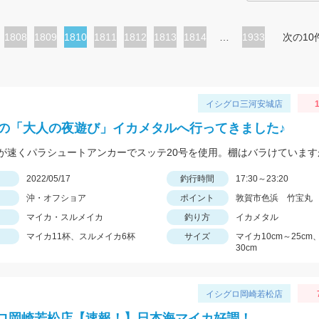
ペ
1808
ペ
1809
カ
1810
ペ
1811
ペ
1812
ペ
1813
ペ
1814
…
1933
次の10
ー
ー
レ
ー
ー
ー
ー
ジ
ジ
ン
ジ
ジ
ジ
ジ
ト
イシグロ三河安城店
1
ペ
初の「大人の夜遊び」イカメタルへ行ってきました♪
ー
ジ
日
2022/05/17
釣行時間
17:30～23:20
沖・オフショア
ポイント
敦賀市色浜 竹宝丸
マイカ・スルメイカ
釣り方
イカメタル
マイカ11杯、スルメイカ6杯
サイズ
マイカ10cm～25c
30cm
イシグロ岡崎若松店
ロ岡崎若松店【速報！】日本海マイカ好調！