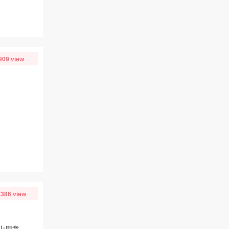
909 view
り
386 view