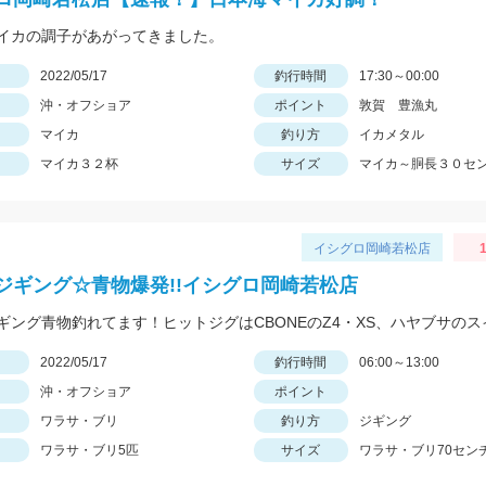
イカの調子があがってきました。
日
2022/05/17
釣行時間
17:30～00:00
沖・オフショア
ポイント
敦賀 豊漁丸
マイカ
釣り方
イカメタル
マイカ３２杯
サイズ
マイカ～胴長３０セ
イシグロ岡崎若松店
ジギング☆青物爆発!!イシグロ岡崎若松店
日
2022/05/17
釣行時間
06:00～13:00
沖・オフショア
ポイント
ワラサ・ブリ
釣り方
ジギング
ワラサ・ブリ5匹
サイズ
ワラサ・ブリ70セン