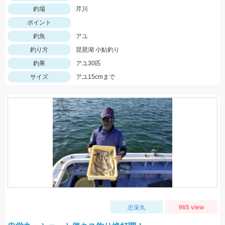
釣場
芹川
ポイント
釣魚
アユ
釣り方
琵琶湖 小鮎釣り
釣果
アユ30匹
サイズ
アユ15cmまで
忠栄丸
965 view