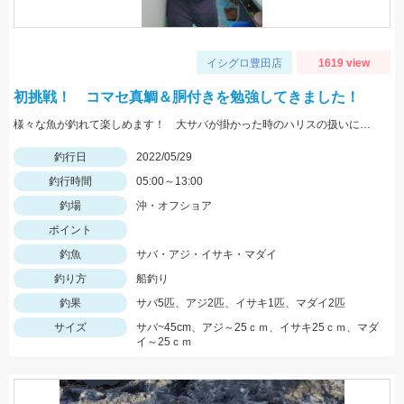
イシグロ豊田店
1619 view
初挑戦！ コマセ真鯛＆胴付きを勉強してきました！
様々な魚が釣れて楽しめます！ 大サバが掛かった時のハリスの扱いにはご用心！
釣行日
2022/05/29
釣行時間
05:00～13:00
釣場
沖・オフショア
ポイント
釣魚
サバ・アジ・イサキ・マダイ
釣り方
船釣り
釣果
サバ5匹、アジ2匹、イサキ1匹、マダイ2匹
サイズ
サバ~45cm、アジ～25ｃｍ、イサキ25ｃｍ、マダ
イ～25ｃｍ