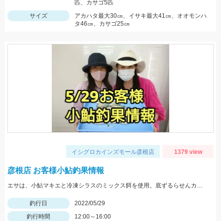
匹、カサゴ5匹
サイズ
アカハタ最大30㎝、イサキ最大41㎝、オオモンハ
タ46㎝、カサゴ25㎝
イシグロカインズモール彦根店
1379 view
彦根店 お客様小鮎釣果情報
エサは、小鮎マキエと冷凍シラスのミックス餌を使用。底ずるらせんカゴの流し釣りでの釣果です。
釣行日
2022/05/29
釣行時間
12:00～16:00