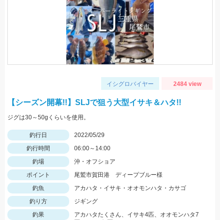
イシグロバイヤー
2484 view
【シーズン開幕!!】SLJで狙う大型イサキ＆ハタ!!
ジグは30～50gくらいを使用。
釣行日
2022/05/29
釣行時間
06:00～14:00
釣場
沖・オフショア
ポイント
尾鷲市賀田港 ディープブルー様
釣魚
アカハタ・イサキ・オオモンハタ・カサゴ
釣り方
ジギング
釣果
アカハタたくさん、イサキ4匹、オオモンハタ7