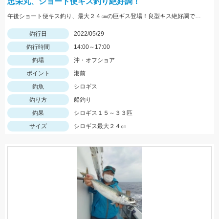
忠栄丸、ショート便キス釣り絶好調！
午後ショート便キス釣り、最大２４㎝の巨ギス登場！良型キス絶好調です！
釣行日
2022/05/29
釣行時間
14:00～17:00
釣場
沖・オフショア
ポイント
港前
釣魚
シロギス
釣り方
船釣り
釣果
シロギス１５～３３匹
サイズ
シロギス最大２４㎝