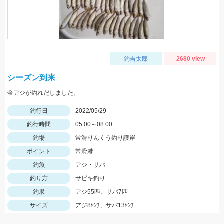
釣吉太郎
2680 view
シーズン到来
金アジが釣れだしました。
釣行日
2022/05/29
釣行時間
05:00～08:00
釣場
常滑りんくう釣り護岸
ポイント
常滑港
釣魚
アジ・サバ
釣り方
サビキ釣り
釣果
アジ55匹、サバ7匹
サイズ
アジ8ｾﾝﾁ、サバ13ｾﾝﾁ