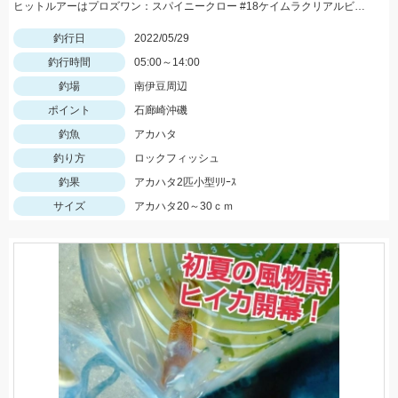
ヒットルアーはプロズワン：スパイニークロー #18ケイムラクリアルビー 良型アカハタ おめでとうございます！
釣行日
2022/05/29
釣行時間
05:00～14:00
釣場
南伊豆周辺
ポイント
石廊崎沖磯
釣魚
アカハタ
釣り方
ロックフィッシュ
釣果
アカハタ2匹小型ﾘﾘｰｽ
サイズ
アカハタ20～30ｃｍ