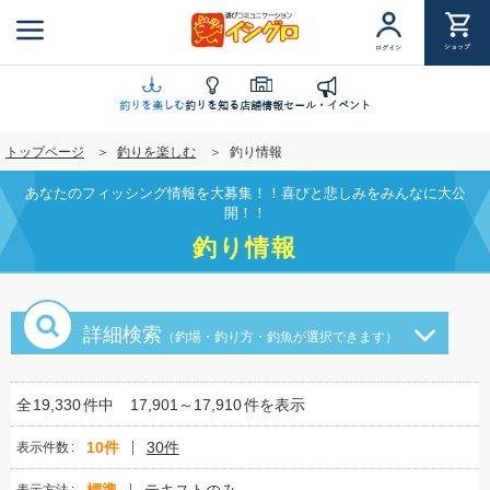
メ
イ
ショップ
ログイン
ン
コ
ン
釣りを楽しむ
釣りを知る
店舗情報
セール・イベント
テ
トップページ
釣りを楽しむ
釣り情報
ン
ツ
あなたのフィッシング情報を大募集！！喜びと悲しみをみんなに大公
に
開！！
移
釣り情報
動
詳細検索
（釣場・釣り方・釣魚が選択できます）
全
19,330
件中
17,901～17,910
件を表示
10件
30件
表示件数