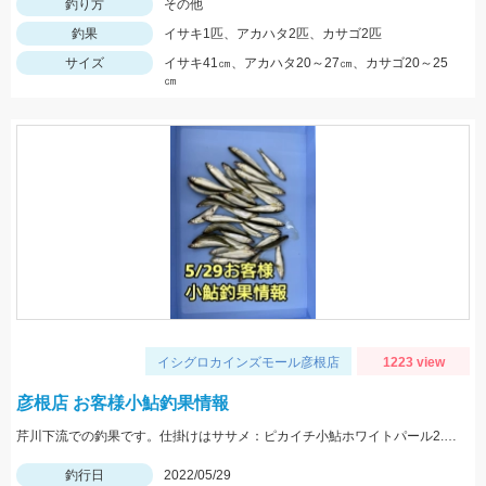
釣り方
その他
釣果
イサキ1匹、アカハタ2匹、カサゴ2匹
サイズ
イサキ41㎝、アカハタ20～27㎝、カサゴ20～25
㎝
イシグロカインズモール彦根店
1223 view
彦根店 お客様小鮎釣果情報
芹川下流での釣果です。仕掛けはササメ：ピカイチ小鮎ホワイトパール2.5号がオススメです！
釣行日
2022/05/29