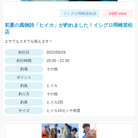
イシグロ岡崎若松店
1485 view
初夏の風物詩「ヒイカ」が釣れました！イシグロ岡崎若松
店
エサでもエギでも狙えます！
釣行日
2022/05/29
釣行時間
20:30～21:30
釣場
その他
ポイント
釣魚
ヒイカ
釣り方
その他
釣果
ヒイカ2匹
サイズ
ヒイカ10センチ程度