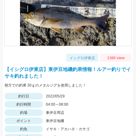
イシグロ伊東店
1360 view
【イシグロ伊東店】東伊豆地磯釣果情報！ルアー釣りでイ
サキ釣れました！
朝方での釣果 30ｇのメタルジグを使用しました！
釣行日
2022/05/29
釣行時間
04:00～08:00
釣場
東伊豆周辺
ポイント
東伊豆地磯
釣魚
イサキ・アカハタ・カサゴ