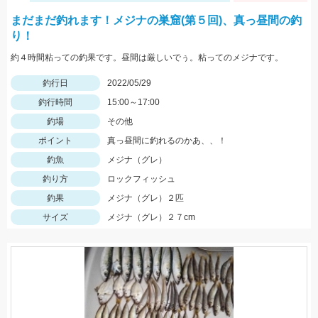
まだまだ釣れます！メジナの巣窟(第５回)、真っ昼間の釣
り！
約４時間粘っての釣果です。昼間は厳しいでぅ。粘ってのメジナです。
釣行日
2022/05/29
釣行時間
15:00～17:00
釣場
その他
ポイント
真っ昼間に釣れるのかあ、、！
釣魚
メジナ（グレ）
釣り方
ロックフィッシュ
釣果
メジナ（グレ）２匹
サイズ
メジナ（グレ）２７cm