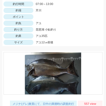
釣行時間
07:00～13:00
釣場
芹川
ポイント
釣魚
アユ
釣り方
琵琶湖 小鮎釣り
釣果
アユ35匹
サイズ
アユ12㎝前後
メジナ(グレ)巣窟にて、日中の満潮時の調査釣行
557 view