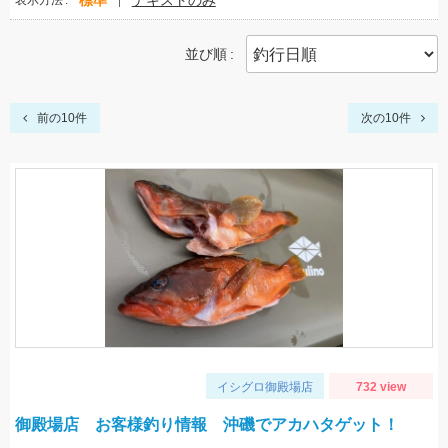
標準
テキストのみ
表示方法
並び順
前の10件
次の10件
イシグロ御殿場店
732 view
御殿場店 お客様釣り情報 沖磯でアカハタゲット！