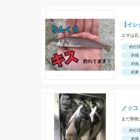
【イシ
エサは石
釣行
釣場
釣魚
釣果
ノッコ
まだ卵抱
釣行
釣場