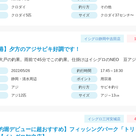
クロダイ
釣り方
その他
クロダイ5匹
サイズ
クロダイ37センチ〜
イシグロ静岡中吉田店
1
港】夕方のアジサビキ好調です！
日
2022/05/26
釣行時間
17:45～18:30
静岡・清水周辺
ポイント
用宗港
アジ
釣り方
サビキ釣り
アジ12匹
サイズ
アジ～13㎝
イシグロ三河安城店
4
釣堀デビューに超おすすめ】フィッシングパーク「トリ