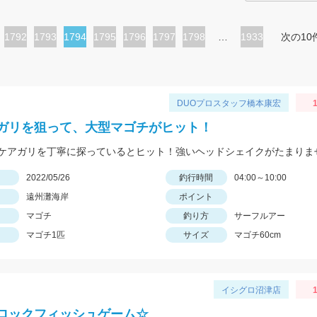
ペ
1792
ペ
1793
カ
1794
ペ
1795
ペ
1796
ペ
1797
ペ
1798
…
1933
次の10
ー
ー
レ
ー
ー
ー
ー
ジ
ジ
ン
ジ
ジ
ジ
ジ
ト
DUOプロスタッフ橋本康宏
1
ペ
ガリを狙って、大型マゴチがヒット！
ー
ケアガリを丁寧に探っているとヒット！強いヘッドシェイクがたまりま
ジ
日
2022/05/26
釣行時間
04:00～10:00
遠州灘海岸
ポイント
マゴチ
釣り方
サーフルアー
マゴチ1匹
サイズ
マゴチ60cm
イシグロ沼津店
1
ロックフィッシュゲーム☆