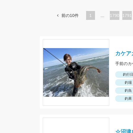
前の10件
1
…
ペ
1790
ペ
1791
ー
ー
ジ
ジ
カケア
手前のカ
釣行
釣場
釣魚
釣果
☆沼津