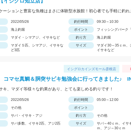
【イシグロ知立店】
ケーションと豊富な魚種はまさに体験型水族館！初心者でも手軽に釣れ
日
2022/05/26
釣行時間
09:30～10:30
海上釣堀
ポイント
フィッシングパーク
マダイ・シマアジ、イサキなど
釣り方
海上釣堀
マダイ５匹、シマアジ、イサキな
サイズ
マダイ30～35ｃｍ
ど3匹
イサキなど
イシグロカインズモール彦根店
 コマセ真鯛＆胴突サビキ勉強会に行ってきました♪ I
サキ、マダイ等様々な釣果があり、とても楽しめる釣りです！
日
2022/05/26
釣行時間
05:00～12:00
その他
ポイント
サバ・イサキ・アジ
釣り方
その他
サバ多数、イサキ2匹、アジ2匹
サイズ
サバ～40ｃｍ、イサキ
ｍ、アジ～30ｃｍ