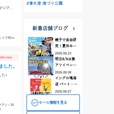
#清水港 海づり公園
プラネットマリン様の仕立て船で釣行。ロックフィッシュルアー以外にもテンヤやジグ、キャスティングなどその場に応じて色々な釣りが出来ました。
新着店舗ブログ
シイラ80㎝
親子で自由研
究！夏休みに
釣りデビュー
2026.08.23
609 view
明日8/9は激
アツイベント
ました。
日！！！～オ
2026.08.08
した♪
ーダー偏光グ
イシグロ鳴海
ラス受注会～
店 パート・ア
ルバイトスタ
2026.08.07
ッフまだまだ
セール情報を見る
募集中！
マアジ～35
ｍ