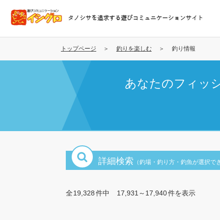
メ
イ
タノシサを追求する遊びコミュニケーションサイト
ン
コ
ン
トップページ
釣りを楽しむ
釣り情報
テ
ン
あなたのフィッ
ツ
に
移
動
詳細検索
（釣場・釣り方・釣魚が選択で
全
19,328
件中
17,931～17,940
件を表示