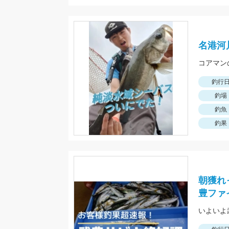
名港河
釣行
釣場
釣魚
釣果
朝獲れ
豊ファ
いよいよ