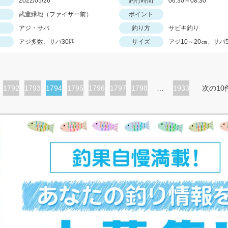
日
2022/05/26
釣行時間
06:30～08:30
武豊緑地（ファイザー前）
ポイント
アジ・サバ
釣り方
サビキ釣り
アジ多数、サバ30匹
サイズ
アジ10～20㎝、サバ
ペ
1792
ペ
1793
カ
1794
ペ
1795
ペ
1796
ペ
1797
ペ
1798
…
1933
次の10
ー
ー
レ
ー
ー
ー
ー
ジ
ジ
ン
ジ
ジ
ジ
ジ
ト
ペ
ー
ジ