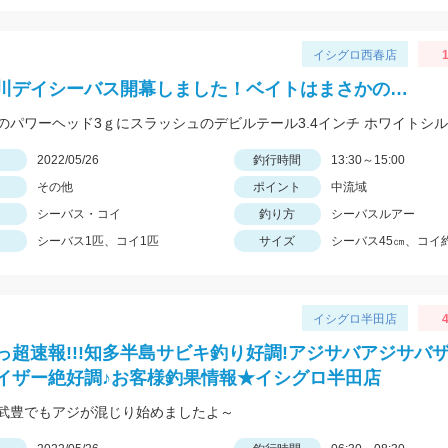
イシグロ西春店
1
川デイシーバス開幕しました！ベイトはまさかの…
日
2022/05/26
釣行時間
13:30～15:00
その他
ポイント
中流域
シーバス・コイ
釣り方
シーバスルアー
シーバス1匹、コイ1匹
サイズ
シーバス45㎝、コイ約
イシグロ半田店
4
っ超速報!!!知多半島サビキ釣り好調!アジサバアジサバ
イザー絶好調♪お客様釣果情報★イシグロ半田店
武豊でもアジが混じり始めましたよ～