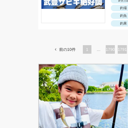
釣行
釣場
釣魚
釣果
前の10件
1
…
ペ
1790
ペ
1791
ー
ー
ジ
ジ