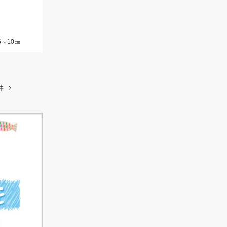
5～10㎝
件