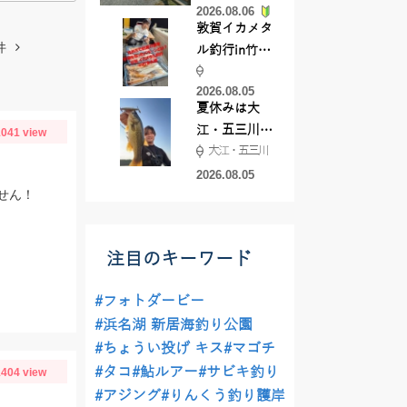
2026.08.06
てきました
敦賀イカメタ
件
ル釣行in竹宝
丸様 釣り方で
2026.08.05
釣果が激変！
夏休みは大
竿頭を取った
江・五三川で
041 view
パターンと
大江・五三川
バスフィッシ
は？
ング♪
2026.08.05
せん！
注目のキーワード
#フォトダービー
#浜名湖 新居海釣り公園
#ちょうい投げ キス
#マゴチ
#タコ
#鮎ルアー
#サビキ釣り
404 view
#アジング
#りんくう釣り護岸