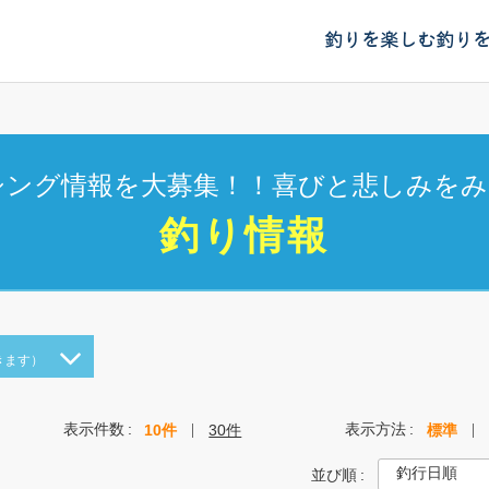
釣りを楽しむ
釣り
シング情報を大募集！！喜びと悲しみをみ
釣り情報
きます）
表示件数
表示方法
10件
30件
標準
並び順