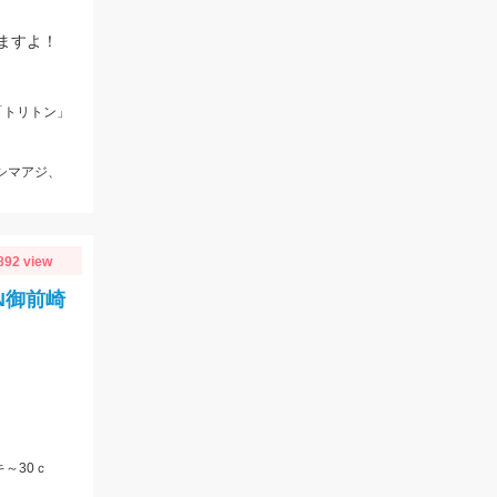
ますよ！
「トリトン」
、シマアジ、
892 view
N御前崎
～30ｃ