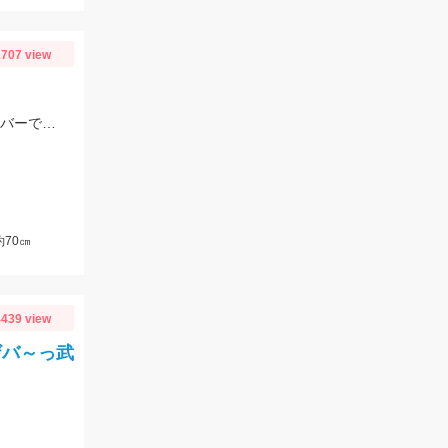
707 view
コアマンのパワーヘッド3ｇにスラッシュのデビルテール3.4インチ ホワイトシルバーで釣れました！
70㎝
439 view
ザバ～っ武