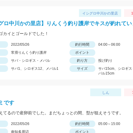
イシグロ中川かの里店
1
グロ中川かの里店】りんくう釣り護岸でキスが釣れてい
ゴカイとゴールドでした！
日
2022/05/26
釣行時間
04:00～06:00
常滑りんくう釣り護岸
ポイント
サバ・シロギス・メバル
釣り方
投げ釣り
サバ1、シロギス12、メバル1
サイズ
サバ15cm、シロギス
バル15cm
しん
ミです
えてるので産卵前でした。まだちょっとの間、型が狙えそうです。
日
2022/05/26
釣行時間
05:00～15:00
南知多周辺
ポイント