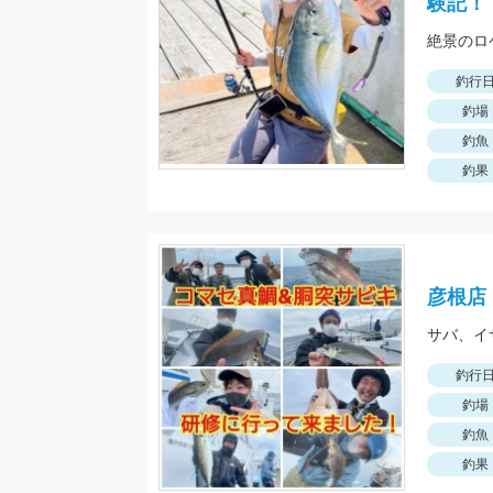
験記！
絶景のロ
釣行
釣場
釣魚
釣果
彦根店
サバ、イ
釣行
釣場
釣魚
釣果