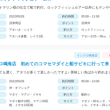
日
2022/05/26
釣行時間
05:00～11:00
沼津周辺
ポイント
沼津沖
アオハタ・シイラ
釣り方
ロックフィッシュ
アオハタ多数、シイラ1匹
サイズ
アオハタ25～38㎝、
イシグロ鳴海店
ロ鳴海店 初めてのコマセマダイと船サビキに行って来
ても濃く、アタリが多くて楽しかったですよ♪ 美味しい魚ばかり釣れま
日
2022/05/26
釣行時間
05:00～13:00
沖・オフショア
ポイント
マダイ・マアジ・イサキ
釣り方
船釣り
マダイ船中18匹、マアジ30匹
サイズ
マダイ～60センチ、
程、イサキ15匹程
ｃｍ、イサキ～25ｃ