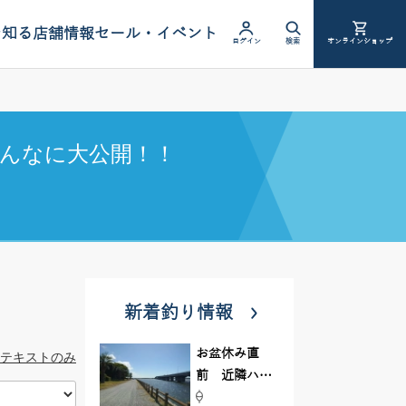
を知る
店舗情報
セール・イベント
ログイン
検索
オンラインショップ
んなに大公開！！
新着釣り情報
お盆休み直
テキストのみ
前 近隣ハゼ
釣り場調査し