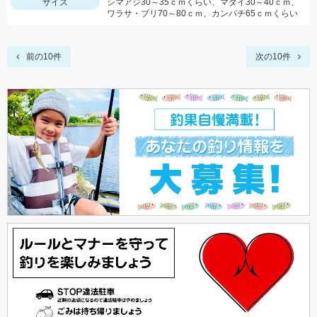
サイズ
シマアジ30～35ｃｍくらい、マダイ30～40ｃｍ、
ワラサ・ブリ70～80ｃｍ、カンパチ65ｃｍくらい
前の10件
次の10件