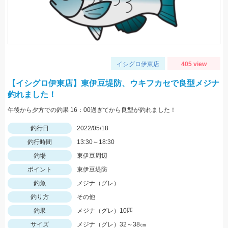
イシグロ伊東店
405 view
【イシグロ伊東店】東伊豆堤防、ウキフカセで良型メジナ
釣れました！
午後から夕方での釣果 16：00過ぎてから良型が釣れました！
釣行日
2022/05/18
釣行時間
13:30～18:30
釣場
東伊豆周辺
ポイント
東伊豆堤防
釣魚
メジナ（グレ）
釣り方
その他
釣果
メジナ（グレ）10匹
サイズ
メジナ（グレ）32～38㎝