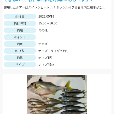
使用したルアーはスイングビート55！タックルオフ西春店内に在庫がございます！
釣行日
2022/05/19
釣行時間
15:00～16:00
釣場
その他
ポイント
釣魚
ナマズ
釣り方
ナマズ・ライギョ釣り
釣果
ナマズ1匹
サイズ
ナマズ45㎝