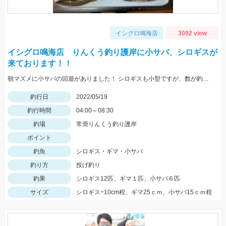
イシグロ鳴海店
3092 view
イシグロ鳴海店 りんくう釣り護岸に小サバ、シロギスが
来ております！！
朝マズメに小サバの回遊がありました！ シロギスも小型ですが、数が釣れていますよ！
釣行日
2022/05/19
釣行時間
04:00～08:30
釣場
常滑りんくう釣り護岸
ポイント
釣魚
シロギス・ギマ・小サバ
釣り方
投げ釣り
釣果
シロギス12匹、ギマ１匹、小サバ６匹
サイズ
シロギス~10cm程、ギマ25ｃｍ、小サバ15ｃｍ程