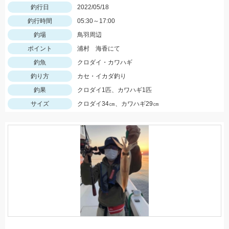
釣行日
2022/05/18
釣行時間
05:30～17:00
釣場
鳥羽周辺
ポイント
浦村 海香にて
釣魚
クロダイ・カワハギ
釣り方
カセ・イカダ釣り
釣果
クロダイ1匹、カワハギ1匹
サイズ
クロダイ34㎝、カワハギ29㎝