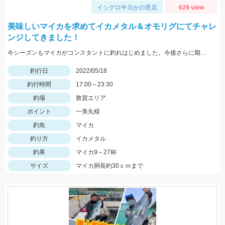
イシグロ中川かの里店
629 view
美味しいマイカを求めてイカメタル＆オモリグにてチャレ
ンジしてきました！
今シーズンもマイカがコンスタントに釣れはじめました。今後さらに期待できるので是非釣りに行ってみてください！
釣行日
2022/05/18
釣行時間
17:00～23:30
釣場
敦賀エリア
ポイント
一美丸様
釣魚
マイカ
釣り方
イカメタル
釣果
マイカ9～27杯
サイズ
マイカ胴長約30ｃｍまで