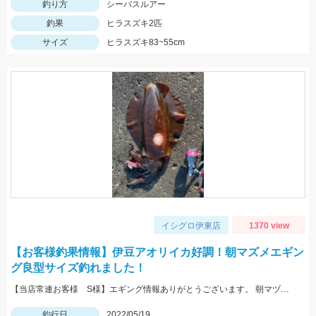
釣り方
シーバスルアー
釣果
ヒラスズキ2匹
サイズ
ヒラスズキ83~55cm
イシグロ伊東店
1370 view
【お客様釣果情報】伊豆アオリイカ好調！朝マズメエギン
グ良型サイズ釣れました！
【当店常連お客様 S様】エギング情報ありがとうございます。 朝マヅメの時間帯３杯立て続けに、1.8㌔・800ｇ・900ｇが釣れました！ 1.8㌔のヒットエギは【エギ王Ｋ3.5号 黒潮ＳＰ マッスルファイト】
釣行日
2022/05/19