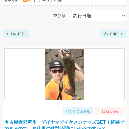
標準
テキストのみ
表示方法
並び順
前の10件
次の10件
イシグロ西春店
1022 view
名古屋近郊河川 デイナマでイケメンナマズGET！軽装で
できるので、お仕事の休憩時間にいかがですか？