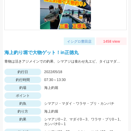
イシグロ豊田店
1458 view
海上釣り堀で大物ゲット！in正徳丸
青物は活きアジメインでの釣果、シマアジは食わせ丸エビ、タイはマダイイエローが効果的でした。
釣行日
2022/05/18
釣行時間
07:30～13:30
釣場
海上釣堀
ポイント
釣魚
シマアジ・マダイ・ワラサ・ブリ・カンパチ
釣り方
海上釣堀
釣果
シマアジ0～2、マダイ0～3、ワラサ・ブリ0～1、
カンパチ0～1