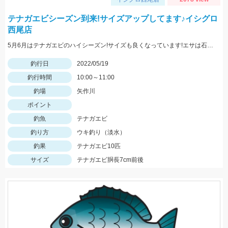
テナガエビシーズン到来!サイズアップしてます♪イシグロ
西尾店
5月6月はテナガエビのハイシーズン!サイズも良くなっています!エサは石ゴカイで、小さく切ると針掛かりアップします!
釣行日
2022/05/19
釣行時間
10:00～11:00
釣場
矢作川
ポイント
釣魚
テナガエビ
釣り方
ウキ釣り（淡水）
釣果
テナガエビ10匹
サイズ
テナガエビ胴長7cm前後