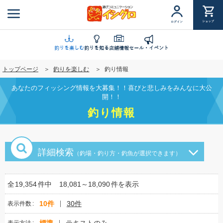
メ
イ
ショップ
ログイン
ン
コ
ン
釣りを楽しむ
釣りを知る
店舗情報
セール・イベント
テ
トップページ
釣りを楽しむ
釣り情報
ン
ツ
あなたのフィッシング情報を大募集！！喜びと悲しみをみんなに大公
に
開！！
移
釣り情報
動
詳細検索
（釣場・釣り方・釣魚が選択できます）
全
19,354
件中
18,081～18,090
件を表示
10件
30件
表示件数