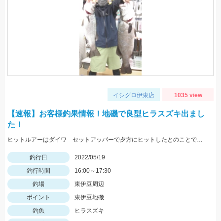
イシグロ伊東店
1035 view
【速報】お客様釣果情報！地磯で良型ヒラスズキ出まし
た！
ヒットルアーはダイワ セットアッパーで夕方にヒットしたとのことです。83ｃｍ5ｋｇのナイスサイズでした！情報提供ありがとうございます！
釣行日
2022/05/19
釣行時間
16:00～17:30
釣場
東伊豆周辺
ポイント
東伊豆地磯
釣魚
ヒラスズキ