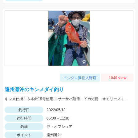
イシグロ浜松入野店
1040 view
遠州灘沖のキンメダイ釣り
キンメ仕掛１５本針19号使用 エサーサバ短冊・イカ短冊 オモリー２ｋｇ使用
釣行日
2022/05/18
釣行時間
06:00～11:30
釣場
沖・オフショア
ポイント
遠州灘沖