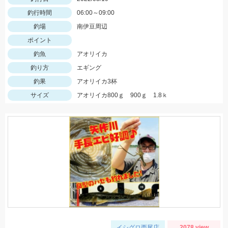
釣行時間
06:00～09:00
釣場
南伊豆周辺
ポイント
釣魚
アオリイカ
釣り方
エギング
釣果
アオリイカ3杯
サイズ
アオリイカ800ｇ 900ｇ 1.8ｋ
イシグロ西尾店
2078 view