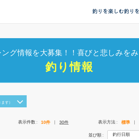
釣りを楽しむ
釣り
シング情報を大募集！！喜びと悲しみをみ
釣り情報
きます）
表示件数
表示方法
10件
30件
標準
並び順