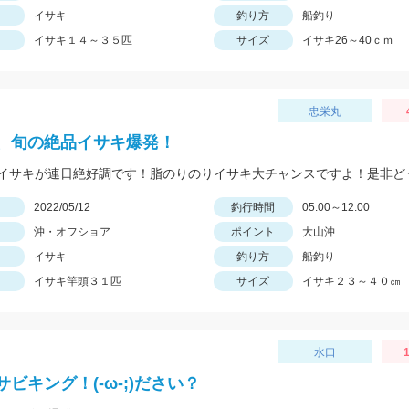
イサキ
釣り方
船釣り
イサキ１４～３５匹
サイズ
イサキ26～40ｃｍ
忠栄丸
、旬の絶品イサキ爆発！
イサキが連日絶好調です！脂のりのりイサキ大チャンスですよ！是非ど
日
2022/05/12
釣行時間
05:00～12:00
沖・オフショア
ポイント
大山沖
イサキ
釣り方
船釣り
イサキ竿頭３１匹
サイズ
イサキ２３～４０㎝
水口
1
ビキング！(-ω-;)ださい？