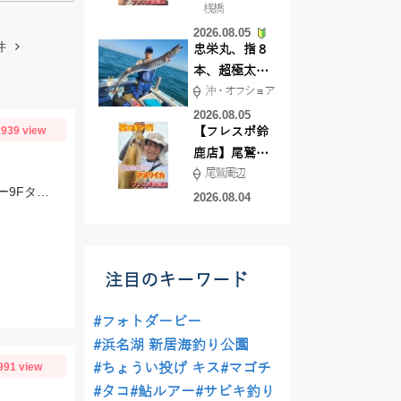
桟橋
絶好調!キスや
2026.08.05
ハゼが簡単に
件
忠栄丸、指８
釣れますよ💛
本、超極太ド
沖・オフショア
ラゴン登場！
2026.08.05
939 view
【フレスポ鈴
鹿店】尾鷲方
尾鷲周辺
面にて夏イカ
スタッフ村松の釣果です。ヒットルアーはジップベイツのザブラ・システムミノー9Fタイダルにて！
エギング!!
2026.08.04
注目のキーワード
#フォトダービー
#浜名湖 新居海釣り公園
991 view
#ちょうい投げ キス
#マゴチ
#タコ
#鮎ルアー
#サビキ釣り