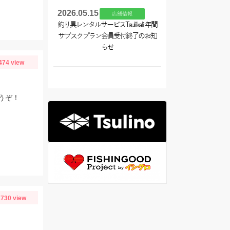
2026.05.15
店舗情報
釣り具レンタルサービスTsulikali 年間
サブスクプラン会員受付終了のお知
らせ
474 view
うぞ！
730 view