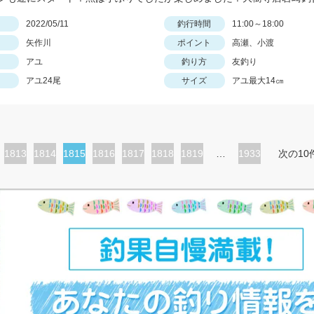
日
2022/05/11
釣行時間
11:00～18:00
矢作川
ポイント
高瀬、小渡
アユ
釣り方
友釣り
アユ24尾
サイズ
アユ最大14㎝
ペ
1813
ペ
1814
カ
1815
ペ
1816
ペ
1817
ペ
1818
ペ
1819
…
1933
次の10
ー
ー
レ
ー
ー
ー
ー
ジ
ジ
ン
ジ
ジ
ジ
ジ
ト
ペ
ー
ジ