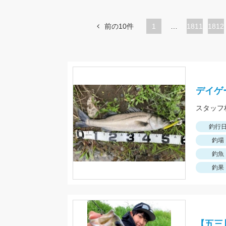
前の10件
1
…
ペ
1811
ペ
1812
ー
ー
ジ
ジ
デイゲ
釣行
釣場
釣魚
釣果
【五三