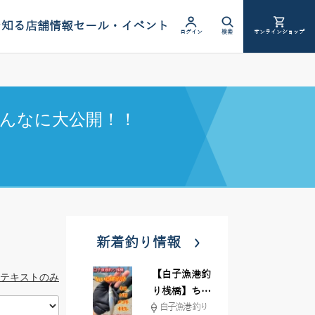
を知る
店舗情報
セール・イベント
ログイン
検索
オンラインショップ
んなに大公開！！
新着釣り情報
【白子漁港釣
テキストのみ
り桟橋】ちょ
白子漁港 釣り
い投げ釣りが