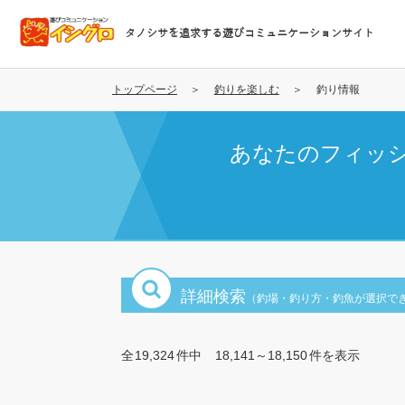
メ
イ
タノシサを追求する遊びコミュニケーションサイト
ン
コ
ン
トップページ
釣りを楽しむ
釣り情報
テ
ン
あなたのフィッ
ツ
に
移
動
詳細検索
（釣場・釣り方・釣魚が選択で
全
19,324
件中
18,141～18,150
件を表示