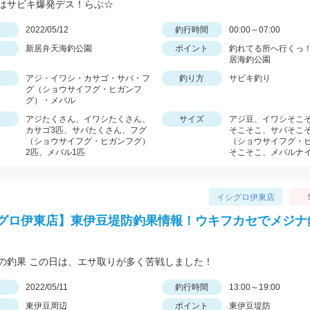
はサビキ爆発デス！らぶ☆
日
2022/05/12
釣行時間
00:00～07:00
新居弁天海釣公園
ポイント
釣れてる所へ行くっ！
居海釣公園
アジ・イワシ・カサゴ・サバ・フ
釣り方
サビキ釣り
グ（ショウサイフグ・ヒガンフ
グ）・メバル
アジたくさん、イワシたくさん、
サイズ
アジ豆、イワシそこ
カサゴ3匹、サバたくさん、フグ
そこそこ、サバそこ
（ショウサイフグ・ヒガンフグ）
（ショウサイフグ・
2匹、メバル1匹
そこそこ、メバルナ
イシグロ伊東店
グロ伊東店】東伊豆堤防釣果情報！ウキフカセでメジナ
の釣果 この日は、エサ取りが多く苦戦しました！
日
2022/05/11
釣行時間
13:00～19:00
東伊豆周辺
ポイント
東伊豆堤防