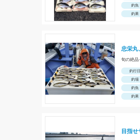
釣魚
釣果
忠栄丸
旬の絶品
釣行
釣場
釣魚
釣果
目指せサ