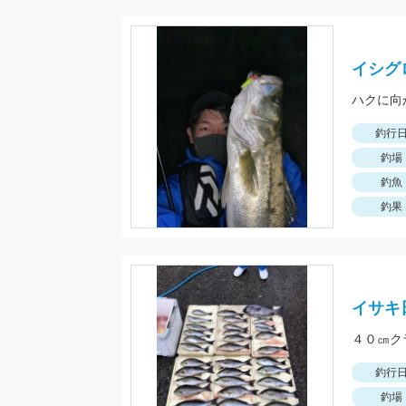
イシグ
ハクに向
釣行
釣場
釣魚
釣果
イサキ
４０㎝ク
釣行
釣場