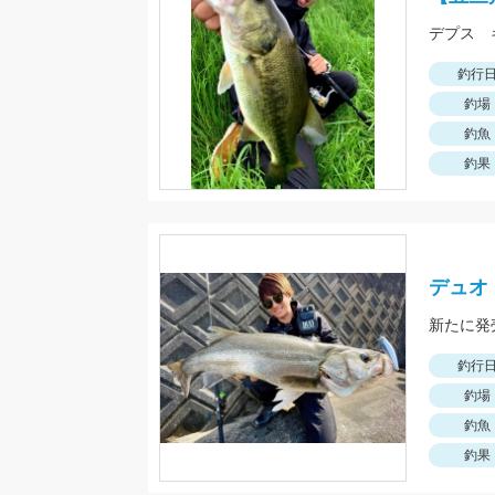
デプス 
釣行
釣場
釣魚
釣果
デュオ・
新たに発
釣行
釣場
釣魚
釣果