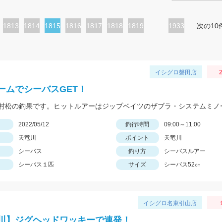
ペ
1813
ペ
1814
カ
1815
ペ
1816
ペ
1817
ペ
1818
ペ
1819
…
1933
次の10
ー
ー
レ
ー
ー
ー
ー
ジ
ジ
ン
ジ
ジ
ジ
ジ
ト
イシグロ磐田店
2
ペ
ームでシーバスGET！
ー
ジ
日
2022/05/12
釣行時間
09:00～11:00
天竜川
ポイント
天竜川
シーバス
釣り方
シーバスルアー
シーバス１匹
サイズ
シーバス52㎝
イシグロ名東引山店
川】ジグヘッドワッキーで連発！