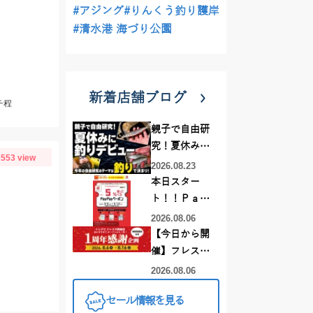
#アジング
#りんくう釣り護岸
#清水港 海づり公園
新着店舗ブログ
チ程
親子で自由研
究！夏休みに
553 view
釣りデビュー
2026.08.23
本日スター
ト！！Ｐａｙ
Ｐａｙクーポ
2026.08.06
ンでお得にお
【今日から開
買い物しちゃ
催】フレスポ
いましょ
鈴鹿店開店１
2026.08.06
う！！！
周年記念セー
セール情報を見る
ル開催中！