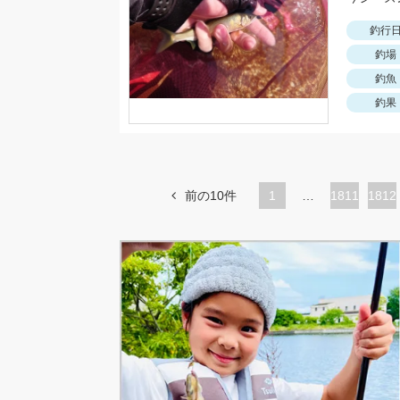
釣行
釣場
釣魚
釣果
前の10件
1
…
ペ
1811
ペ
1812
ー
ー
ジ
ジ