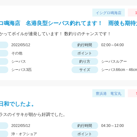
イシグロ鳴海店
1
ロ鳴海店 名港良型シーバス釣れてます！ 雨後も期待
かってボイルが連発しています！ 数釣りのチャンスです！
日
2022/05/12
釣行時間
02:00～04:00
その他
ポイント
シーバス
釣り方
シーバスルアー
シーバス3匹
サイズ
シーバス66cm・46cm
豊浜港 竜宝丸
日和でしたよ。
ラスのイサキが朝から好調でした。
日
2022/05/12
釣行時間
04:30～12:00
沖・オフショア
ポイント