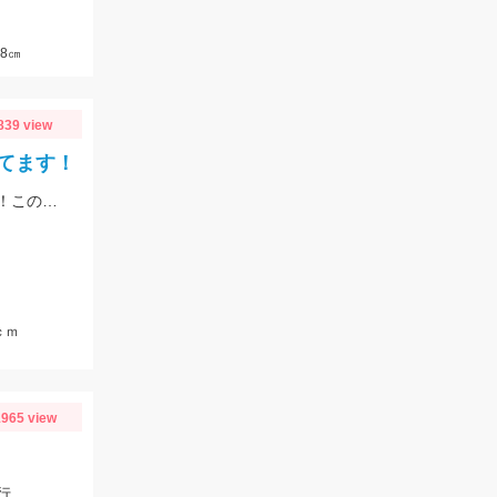
8㎝
839 view
てます！
季節は初夏めいてきてバスもアフターのパターンで釣れるようになってきました！この時期の鉄板はエビパターン！ヤマセンコ―や沈み蟲、MPSのノーシンカーが効果バツグンですよ！
ｃｍ
965 view
行