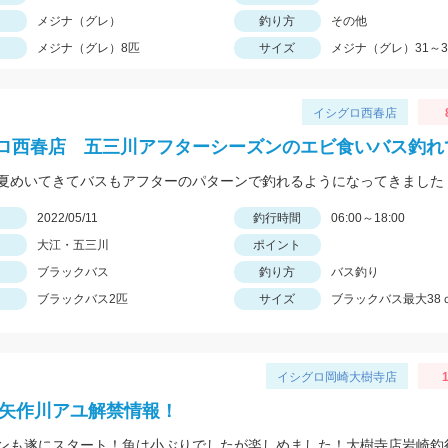
メジナ（グレ）
釣り方
その他
メジナ（グレ）8匹
サイズ
メジナ（グレ）31～3
イシグロ西春店
ロ西春店 五三川アフターシーズンのエビ食いバス釣れ
日
2022/05/11
釣行時間
06:00～18:00
大江・五三川
ポイント
ブラックバス
釣り方
バス釣り
ブラックバス2匹
サイズ
ブラックバス最大38
イシグロ岡崎大樹寺店
1
2年矢作川アユ解禁情報！
ンも遂にスタート！魚は小ぶりでしたが楽しめました！大樹寺店岩崎釣