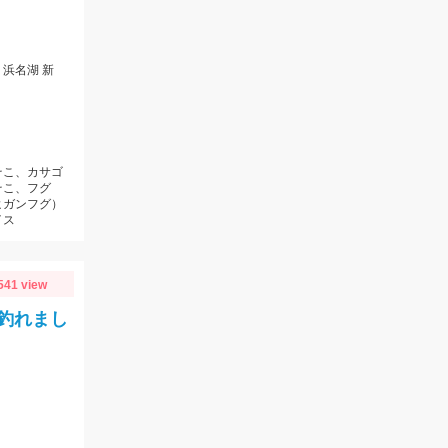
浜名湖 新
そこ、カサゴ
そこ、フグ
ヒガンフグ）
イス
541 view
釣れまし