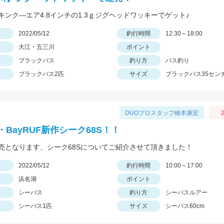
キンク―エア4.8インチの1.3ｇジグヘッドワッキーでゲット♪
日
2022/05/12
釣行時間
12:30～18:00
大江・五三川
ポイント
ブラックバス
釣り方
バス釣り
ブラックバス2匹
サイズ
ブラックバス35セン
DUOプロスタッフ橋本康宏
2
BayRUF新作シーク68S！！
売となります、シーク68Sについてご紹介させて頂きました！
日
2022/05/12
釣行時間
10:00～17:00
浜名湖
ポイント
シーバス
釣り方
シーバスルアー
シーバス1匹
サイズ
シーバス60cm