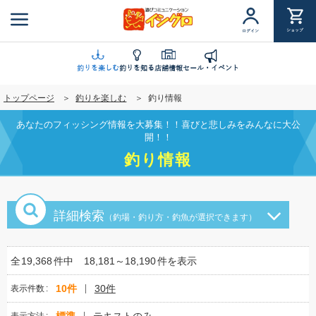
メ
イ
ショップ
ログイン
ン
コ
ン
釣りを楽しむ
釣りを知る
店舗情報
セール・イベント
テ
トップページ
釣りを楽しむ
釣り情報
ン
ツ
あなたのフィッシング情報を大募集！！喜びと悲しみをみんなに大公
に
開！！
移
釣り情報
動
詳細検索
（釣場・釣り方・釣魚が選択できます）
全
19,368
件中
18,181～18,190
件を表示
10件
30件
表示件数