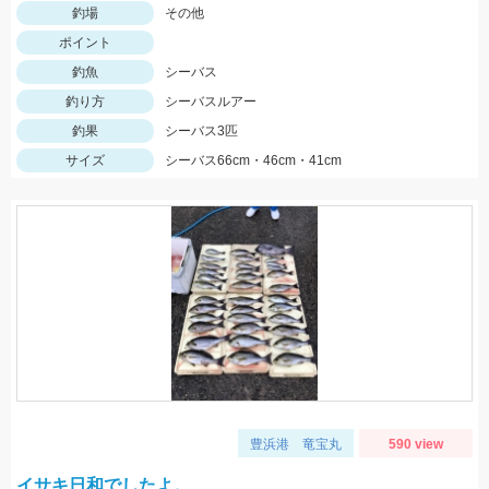
釣場
その他
ポイント
釣魚
シーバス
釣り方
シーバスルアー
釣果
シーバス3匹
サイズ
シーバス66cm・46cm・41cm
豊浜港 竜宝丸
590 view
イサキ日和でしたよ。