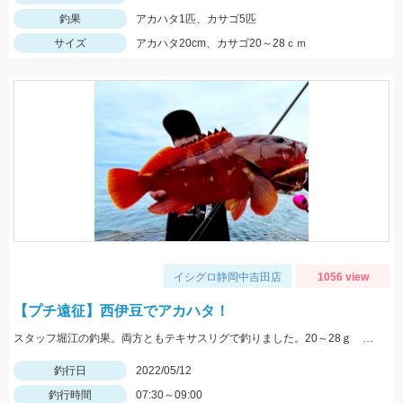
釣果
アカハタ1匹、カサゴ5匹
サイズ
アカハタ20cm、カサゴ20～28ｃｍ
イシグロ静岡中吉田店
1056 view
【プチ遠征】西伊豆でアカハタ！
スタッフ堀江の釣果。両方ともテキサスリグで釣りました。20～28ｇ サバ、ムツっ子などが足元で釣れます。
釣行日
2022/05/12
釣行時間
07:30～09:00