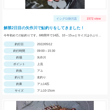
イシグロ掛川店
1572 view
解禁2日目の矢作川で鮎釣りをしてきました！
今年初めての鮎釣りです。6時間半で14匹。10～15㎝とサイズは小ぶりでしたが楽しませて貰いました。
釣行日
2022/05/12
釣行時間
09:00～15:30
釣場
矢作川
ポイント
上流
釣魚
アユ
釣り方
友釣り
釣果
アユ14匹
サイズ
アユ10-15cm