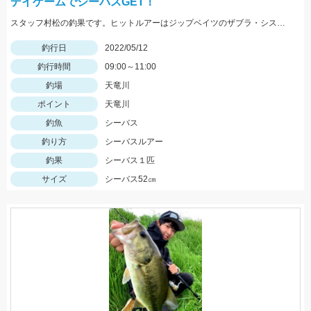
デイゲームでシーバスGET！
スタッフ村松の釣果です。ヒットルアーはジップベイツのザブラ・システムミノー9Fタイダルにて！
釣行日
2022/05/12
釣行時間
09:00～11:00
釣場
天竜川
ポイント
天竜川
釣魚
シーバス
釣り方
シーバスルアー
釣果
シーバス１匹
サイズ
シーバス52㎝