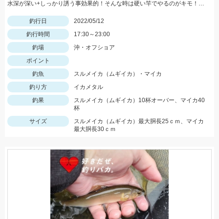
水深が深い+しっかり誘う事効果的！そんな時は硬い竿でやるのがキモ！スッテなどはベーシックなカラーでＯＫ！まだ肌寒いので気を付けてくださいね♪
釣行日
2022/05/12
釣行時間
17:30～23:00
釣場
沖・オフショア
ポイント
釣魚
スルメイカ（ムギイカ）・マイカ
釣り方
イカメタル
釣果
スルメイカ（ムギイカ）10杯オーバー、マイカ40
杯
サイズ
スルメイカ（ムギイカ）最大胴長25ｃｍ、マイカ
最大胴長30ｃｍ