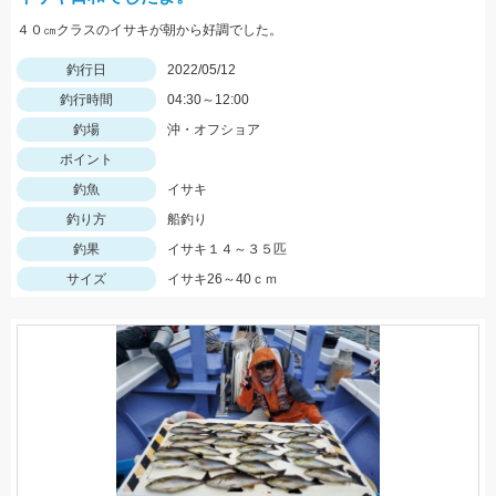
４０㎝クラスのイサキが朝から好調でした。
釣行日
2022/05/12
釣行時間
04:30～12:00
釣場
沖・オフショア
ポイント
釣魚
イサキ
釣り方
船釣り
釣果
イサキ１４～３５匹
サイズ
イサキ26～40ｃｍ