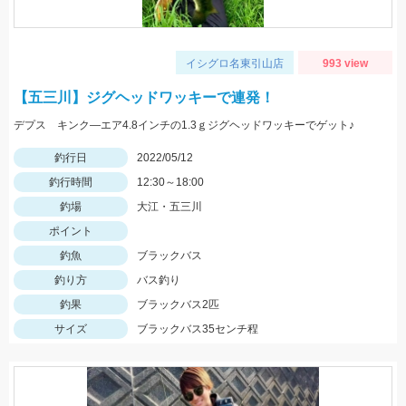
イシグロ名東引山店
993 view
【五三川】ジグヘッドワッキーで連発！
デプス キンク―エア4.8インチの1.3ｇジグヘッドワッキーでゲット♪
釣行日
2022/05/12
釣行時間
12:30～18:00
釣場
大江・五三川
ポイント
釣魚
ブラックバス
釣り方
バス釣り
釣果
ブラックバス2匹
サイズ
ブラックバス35センチ程