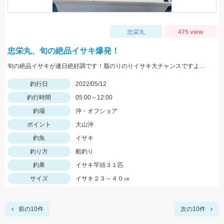
忠栄丸
475 view
忠栄丸、旬の絶品イサキ爆発！
旬の絶品イサキが連日絶好調です！脂のりのりイサキ大チャンスですよ！是非どうぞ！
釣行日
2022/05/12
釣行時間
05:00～12:00
釣場
沖・オフショア
ポイント
大山沖
釣魚
イサキ
釣り方
船釣り
釣果
イサキ竿頭３１匹
サイズ
イサキ２３～４０㎝
前の10件
次の10件