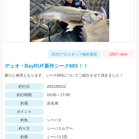
DUOプロスタッフ橋本康宏
2557 view
デュオ・BayRUF新作シーク68S！！
新たに発売となります、シーク68Sについてご紹介させて頂きました！
釣行日
2022/05/12
釣行時間
10:00～17:00
釣場
浜名湖
ポイント
釣魚
シーバス
釣り方
シーバスルアー
釣果
シーバス1匹