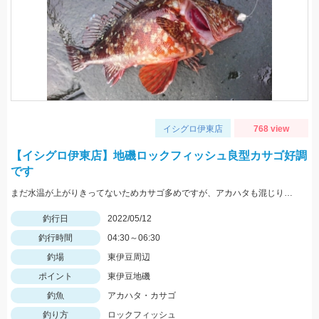
イシグロ伊東店
768 view
【イシグロ伊東店】地磯ロックフィッシュ良型カサゴ好調
です
まだ水温が上がりきってないためカサゴ多めですが、アカハタも混じります。 ヒットルアーはTsulinoメタルランナーリブートとグラスミノーＭでした。
釣行日
2022/05/12
釣行時間
04:30～06:30
釣場
東伊豆周辺
ポイント
東伊豆地磯
釣魚
アカハタ・カサゴ
釣り方
ロックフィッシュ