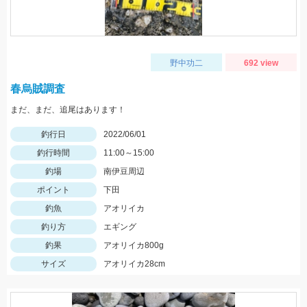
野中功二
692 view
春烏賊調査
まだ、まだ、追尾はあります！
釣行日
2022/06/01
釣行時間
11:00～15:00
釣場
南伊豆周辺
ポイント
下田
釣魚
アオリイカ
釣り方
エギング
釣果
アオリイカ800g
サイズ
アオリイカ28cm