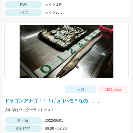
釣果
シイラ１匹
サイズ
シイラ35ｃｍ
水口
1911 view
ドラゴンアナゴ！！！(;ﾟдﾟ)ハモ？なの、、、
浜名湖はワンダーランドデス！
釣行日
2022/06/01
釣行時間
00:00～03:30