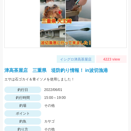
イシグロ津高茶屋店
4223 view
津高茶屋店 三重県 堤防釣り情報！ in波切漁港
エサは石ゴカイ＆青イソメを使用しました！
釣行日
2022/06/01
釣行時間
15:00～19:00
釣場
その他
ポイント
釣魚
カサゴ
釣り方
その他