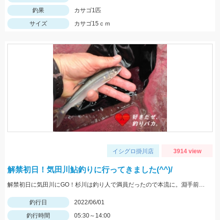
釣果
カサゴ1匹
サイズ
カサゴ15ｃｍ
イシグロ掛川店
3914 view
解禁初日！気田川鮎釣りに行ってきました(^^)/
解禁初日に気田川にGO！杉川は釣り人で満員だったので本流に。淵手前の良い瀬で美鮎に出会えました♪
釣行日
2022/06/01
釣行時間
05:30～14:00