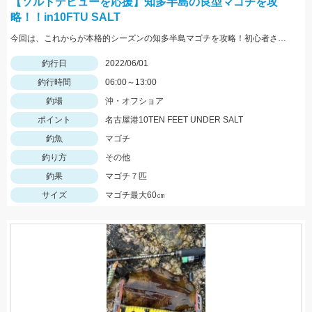
【ソルトデビューを応援】知多半島の良型マゴチを攻
略！！in10FTU SALT
今回は、これからが本格的シーズンの知多半島マゴチを攻略！初心者さんでも釣りやすいボートのマゴチゲームがおすすめです！！
釣行日
2022/06/01
釣行時間
06:00～13:00
釣場
沖・オフショア
ポイント
名古屋港10TEN FEET UNDER SALT
釣魚
マゴチ
釣り方
その他
釣果
マゴチ７匹
サイズ
マゴチ最大60㎝