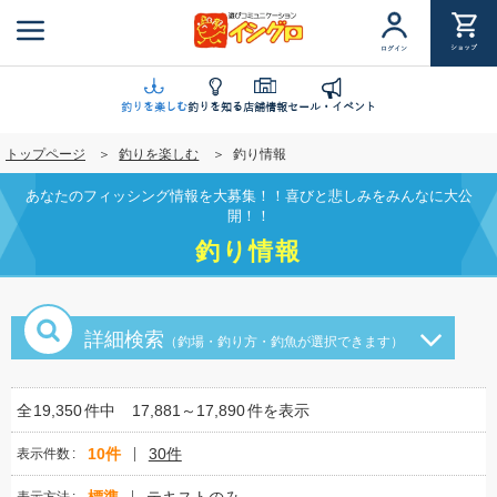
メ
イ
ショップ
ログイン
ン
コ
ン
釣りを楽しむ
釣りを知る
店舗情報
セール・イベント
テ
トップページ
釣りを楽しむ
釣り情報
ン
ツ
あなたのフィッシング情報を大募集！！喜びと悲しみをみんなに大公
に
開！！
移
釣り情報
動
詳細検索
（釣場・釣り方・釣魚が選択できます）
全
19,350
件中
17,881～17,890
件を表示
10件
30件
表示件数