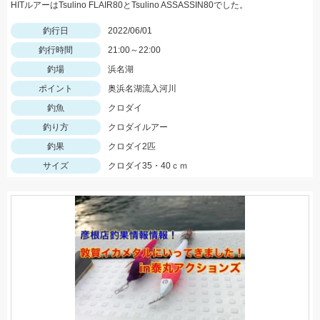
HITルアーはTsulino FLAIR80とTsulino ASSASSIN80でした。
釣行日
2022/06/01
釣行時間
21:00～22:00
釣場
浜名湖
ポイント
奥浜名湖流入河川
釣魚
クロダイ
釣り方
クロダイルアー
釣果
クロダイ2匹
サイズ
クロダイ35・40ｃｍ