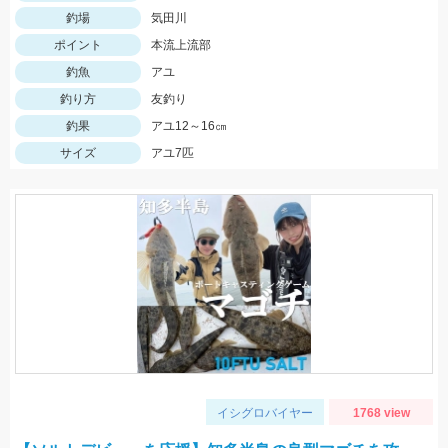
釣場
気田川
ポイント
本流上流部
釣魚
アユ
釣り方
友釣り
釣果
アユ12～16㎝
サイズ
アユ7匹
イシグロバイヤー
1768 view