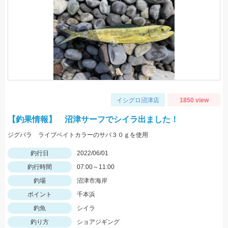
イシグロ沼津店
1850 view
【釣果情報】 沼津サーフでシイラ出ました！
ジグパラ ライブベイトカラーのサバ３０ｇを使用
釣行日
2022/06/01
釣行時間
07:00～11:00
釣場
沼津市海岸
ポイント
千本浜
釣魚
シイラ
釣り方
ショアジギング