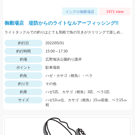
イシグロ御殿場店
1571 view
御殿場店 堤防からのライトなルアーフィッシング!!
ライトタックルでの釣りはとても気軽で魚の引きがスリリングで楽しめます！ワームの消耗が激しいので多めに用意していきましょう！
釣行日
2022/05/31
釣行時間
15:00～17:30
釣場
広野海浜公園釣り護岸
ポイント
駐車場前
釣魚
ハゼ・カサゴ（根魚）・ベラ
釣り方
その他
釣果
ハゼ1匹、カサゴ（根魚）3匹、ベラ1匹
サイズ
ハゼ10㎝位、カサゴ（根魚）15㎝前後、ベラ15㎝
程