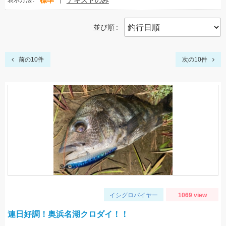
標準
テキストのみ
表示方法
並び順
前の10件
次の10件
イシグロバイヤー
1069 view
連日好調！奥浜名湖クロダイ！！