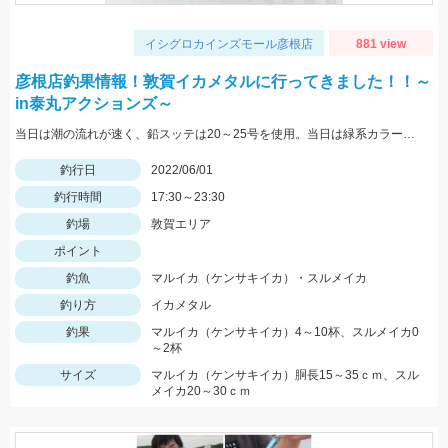
イシグロカインズモール彦根店
881 view
彦根店釣果情報！敦賀イカメタルに行ってきました！！～
in泰丸アクションズ～
当日は潮の流れが速く、鉛スッテは20～25号を使用。当日は緑系カラーのスッテやエギに好反応。
釣行日
2022/06/01
釣行時間
17:30～23:30
釣場
敦賀エリア
ポイント
釣魚
マルイカ（ケンサキイカ）・スルメイカ
釣り方
イカメタル
釣果
マルイカ（ケンサキイカ）4～10杯、スルメイカ0
～2杯
サイズ
マルイカ（ケンサキイカ）胴長15～35ｃｍ、スル
メイカ20～30ｃｍ