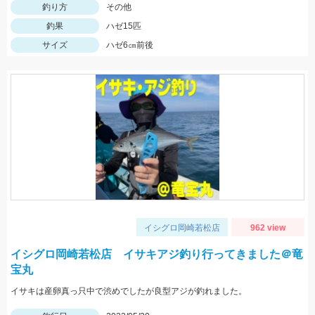
釣り方
その他
釣果
ハゼ15匹
サイズ
ハゼ6㎝前後
イシグロ岡崎若松店
962 view
イシグロ岡崎若松店 イサキアジ釣り行ってきました＠竜
宝丸
イサキは産卵真っ只中で渋めでしたが良型アジが釣れました。