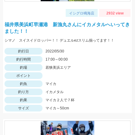
イシグロ鳴海店
2932 view
福井県美浜町早瀬港 新漁丸さんにイカメタルへいってき
ました！！
シマノ スイスイドロッパー！！ デュエルezスリム揃ってます！！
釣行日
2022/05/30
釣行時間
17:00～00:00
釣場
若狭美浜エリア
ポイント
釣魚
マイカ
釣り方
イカメタル
釣果
マイカ２人で７杯
サイズ
マイカ～50cm