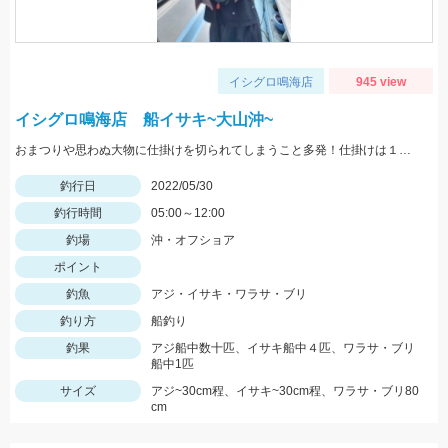
イシグロ鳴海店
945 view
イシグロ鳴海店 船イサキ~大山沖~
おまつりや思わぬ大物に仕掛けを切られてしまうこと多発！仕掛けは１０セットはあると安心です！
釣行日
2022/05/30
釣行時間
05:00～12:00
釣場
沖・オフショア
ポイント
釣魚
アジ・イサキ・ワラサ・ブリ
釣り方
船釣り
釣果
アジ船中数十匹、イサキ船中４匹、ワラサ・ブリ
船中1匹
サイズ
アジ~30cm程、イサキ~30cm程、ワラサ・ブリ80
cm