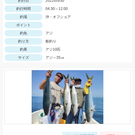
釣行日
2022/05/30
釣行時間
04:30～12:00
釣場
沖・オフショア
ポイント
釣魚
アジ
釣り方
船釣り
釣果
アジ10匹
サイズ
アジ～35㎝