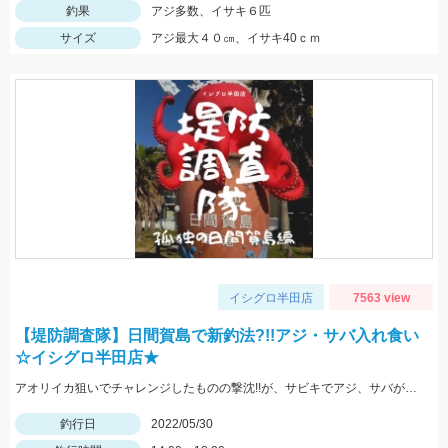
釣果
アジ多数、イサキ６匹
サイズ
アジ最大４０㎝、イサキ40ｃｍ
イシグロ半田店
7563 view
【堤防調査隊】日間賀島で新釣法?!!アジ・サバ入れ食い
☆イシグロ半田店★
アオリイカ狙いでチャレンジしたものの撃沈!!が、サビキでアジ、サバが入れ食い!!豆アジマッチとサビキ三昧をお忘れなく!
釣行日
2022/05/30