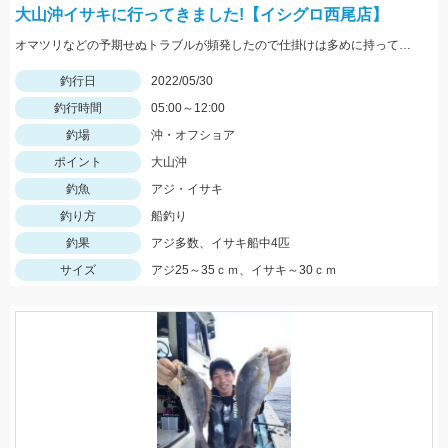
大山沖イサキに行ってきました!【イシグロ西尾店】
オマツリなどの予期せぬトラブルが頻発したので仕掛けは多めに持っていくことがオススメ!
釣行日
2022/05/30
釣行時間
05:00～12:00
釣場
沖・オフショア
ポイント
大山沖
釣魚
アジ・イサキ
釣り方
船釣り
釣果
アジ多数、イサキ船中4匹
サイズ
アジ25～35ｃｍ、イサキ～30ｃｍ