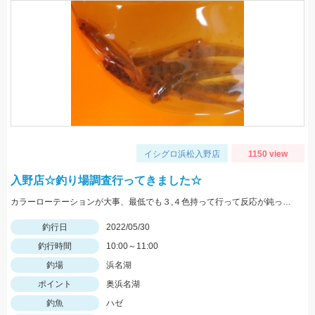
イシグロ浜松入野店
1150 view
入野店☆釣り場調査行ってきました☆
カラーローテーションが大事、最低でも３,４色持って行って反応が鈍ったら色を変えてみよう。
釣行日
2022/05/30
釣行時間
10:00～11:00
釣場
浜名湖
ポイント
奥浜名湖
釣魚
ハゼ