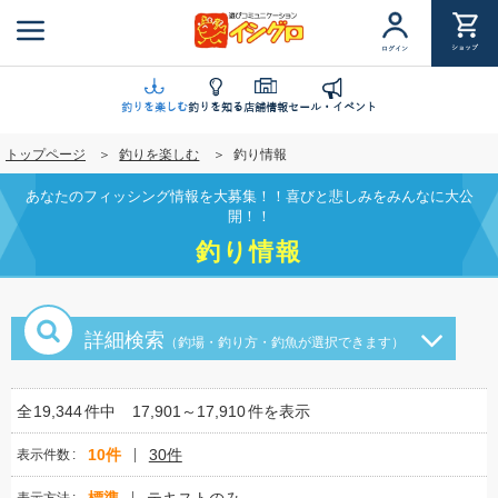
メ
イ
ショップ
ログイン
ン
コ
ン
釣りを楽しむ
釣りを知る
店舗情報
セール・イベント
テ
トップページ
釣りを楽しむ
釣り情報
ン
ツ
あなたのフィッシング情報を大募集！！喜びと悲しみをみんなに大公
に
開！！
移
釣り情報
動
詳細検索
（釣場・釣り方・釣魚が選択できます）
全
19,344
件中
17,901～17,910
件を表示
10件
30件
表示件数