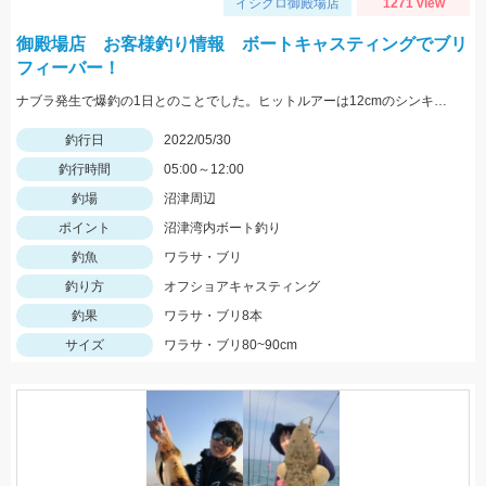
イシグロ御殿場店
1271 view
御殿場店 お客様釣り情報 ボートキャスティングでブリ
フィーバー！
ナブラ発生で爆釣の1日とのことでした。ヒットルアーは12cmのシンキングペンシル。 90㎝クラスの大型ブリ。おめでとうございます！
釣行日
2022/05/30
釣行時間
05:00～12:00
釣場
沼津周辺
ポイント
沼津湾内ボート釣り
釣魚
ワラサ・ブリ
釣り方
オフショアキャスティング
釣果
ワラサ・ブリ8本
サイズ
ワラサ・ブリ80~90cm