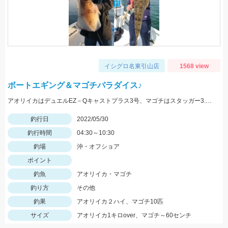
イシグロ名東引山店
1568 view
ボートエギング＆マゴチパラダイス♪
アオリイカはデュエルEZ－Qキャストプラス3号、マゴチはスタッガー3.5インチやカバークローグランデにヒット！
釣行日
2022/05/30
釣行時間
04:30～10:30
釣場
沖・オフショア
ポイント
釣魚
アオリイカ・マゴチ
釣り方
その他
釣果
アオリイカ２ハイ、マゴチ10匹
サイズ
アオリイカ1キロover、マゴチ～60センチ