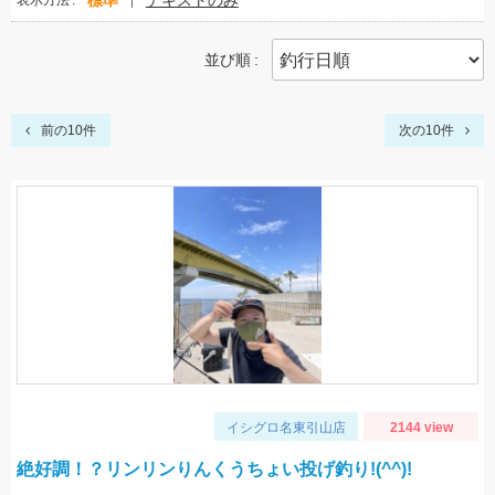
標準
テキストのみ
表示方法
並び順
前の10件
次の10件
イシグロ名東引山店
2144 view
絶好調！？リンリンりんくうちょい投げ釣り!(^^)!