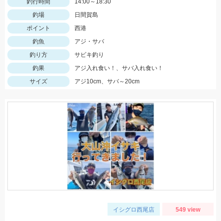
釣行時間
14:00～18:30
釣場
日間賀島
ポイント
西港
釣魚
アジ・サバ
釣り方
サビキ釣り
釣果
アジ入れ食い！、サバ入れ食い！
サイズ
アジ10cm、サバ～20cm
イシグロ西尾店
549 view