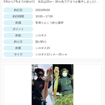
5号から7号までの針が◎ 当日は20ｍ～30ｍ先でアタリが集中しました!! 浜翔!!!感度ヨシ！！軽さ抜群！！
釣行日
2022/05/30
釣行時間
10:00～17:00
釣場
常滑りんくう釣り護岸
ポイント
釣魚
シロギス
釣り方
投げ釣り
釣果
シロギス15
サイズ
シロギス12ｃｍ～20ｃｍ