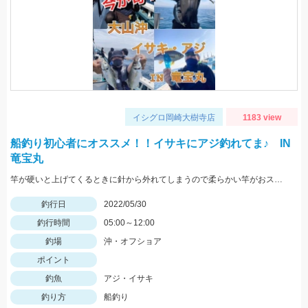
イシグロ岡崎大樹寺店
1183 view
船釣り初心者にオススメ！！イサキにアジ釣れてま♪ IN
竜宝丸
竿が硬いと上げてくるときに針から外れてしまうので柔らかい竿がおススメです！
釣行日
2022/05/30
釣行時間
05:00～12:00
釣場
沖・オフショア
ポイント
釣魚
アジ・イサキ
釣り方
船釣り