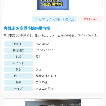
イシグロカインズモール彦根店
1224 view
彦根店 お客様小鮎釣果情報
芹川下流での釣果です。仕掛けはササメ：ピカイチ小鮎ホワイトパール2.5号がオススメです！
釣行日
2022/05/29
釣行時間
07:00～13:00
釣場
芹川
ポイント
釣魚
アユ
釣り方
琵琶湖 小鮎釣り
釣果
アユ35匹
サイズ
アユ12㎝前後