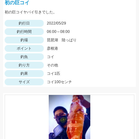
初の巨コイ
初の巨コイヤバイ引きでした。
釣行日
2022/05/29
釣行時間
06:00～08:00
釣場
琵琶湖 陸っぱり
ポイント
彦根港
釣魚
コイ
釣り方
その他
釣果
コイ1匹
サイズ
コイ100センチ