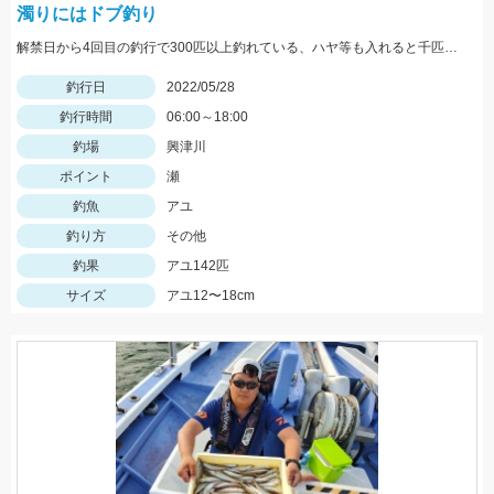
濁りにはドブ釣り
解禁日から4回目の釣行で300匹以上釣れている、ハヤ等も入れると千匹、手返し大変
釣行日
2022/05/28
釣行時間
06:00～18:00
釣場
興津川
ポイント
瀬
釣魚
アユ
釣り方
その他
釣果
アユ142匹
サイズ
アユ12〜18cm