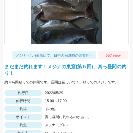
メジナ(グレ)巣窟にて、日中の満潮時の調査釣行
557 view
まだまだ釣れます！メジナの巣窟(第５回)、真っ昼間の釣
り！
約４時間粘っての釣果です。昼間は厳しいでぅ。粘ってのメジナです。
釣行日
2022/05/29
釣行時間
15:00～17:00
釣場
その他
ポイント
真っ昼間に釣れるのかあ、、！
釣魚
メジナ（グレ）