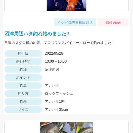
イシグロ駿東柿田川店
854 view
沼津周辺ハタ釣れ始めました‼
常連のスグロ様の釣果。プロズワンスパイニークローで釣れました！
釣行日
2022/05/28
釣行時間
13:00～16:00
釣場
沼津周辺
ポイント
釣魚
アカハタ
釣り方
ロックフィッシュ
釣果
アカハタ1匹
サイズ
アカハタ35cm