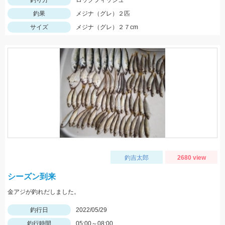
釣り方
ロックフィッシュ
釣果
メジナ（グレ）２匹
サイズ
メジナ（グレ）２７cm
釣吉太郎
2680 view
シーズン到来
金アジが釣れだしました。
釣行日
2022/05/29
釣行時間
05:00～08:00