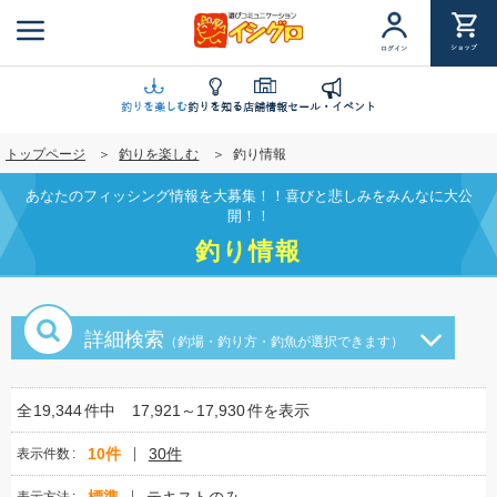
メ
イ
ショップ
ログイン
ン
コ
ン
釣りを楽しむ
釣りを知る
店舗情報
セール・イベント
テ
トップページ
釣りを楽しむ
釣り情報
ン
ツ
あなたのフィッシング情報を大募集！！喜びと悲しみをみんなに大公
に
開！！
移
釣り情報
動
詳細検索
（釣場・釣り方・釣魚が選択できます）
全
19,344
件中
17,921～17,930
件を表示
10件
30件
表示件数