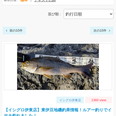
標準
テキストのみ
表示方法
並び順
前の10件
次の10件
イシグロ伊東店
1360 view
【イシグロ伊東店】東伊豆地磯釣果情報！ルアー釣りでイ
サキ釣れました！