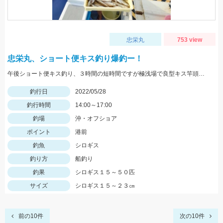
忠栄丸
753 view
忠栄丸、ショート便キス釣り爆釣ー！
午後ショート便キス釣り、３時間の短時間ですが極浅場で良型キス竿頭５０匹と入れ食い状態でした！
釣行日
2022/05/28
釣行時間
14:00～17:00
釣場
沖・オフショア
ポイント
港前
釣魚
シロギス
釣り方
船釣り
釣果
シロギス１５～５０匹
サイズ
シロギス１５～２３㎝
前の10件
次の10件