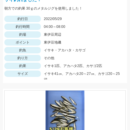
朝方での釣果 30ｇのメタルジグを使用しました！
釣行日
2022/05/29
釣行時間
04:00～08:00
釣場
東伊豆周辺
ポイント
東伊豆地磯
釣魚
イサキ・アカハタ・カサゴ
釣り方
その他
釣果
イサキ1匹、アカハタ2匹、カサゴ2匹
サイズ
イサキ41㎝、アカハタ20～27㎝、カサゴ20～25
㎝