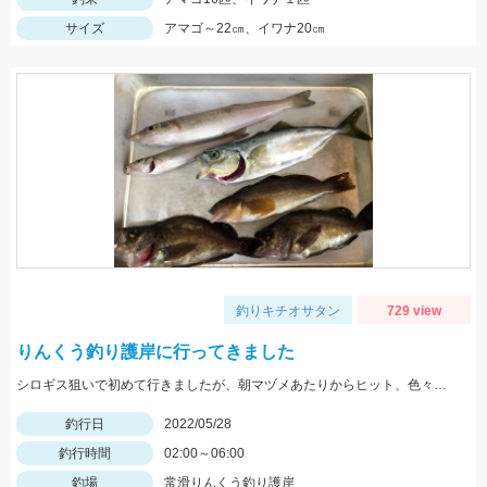
サイズ
アマゴ～22㎝、イワナ20㎝
釣りキチオサタン
729 view
りんくう釣り護岸に行ってきました
シロギス狙いで初めて行きましたが、朝マヅメあたりからヒット、色々釣れて楽しかったです。
釣行日
2022/05/28
釣行時間
02:00～06:00
釣場
常滑りんくう釣り護岸