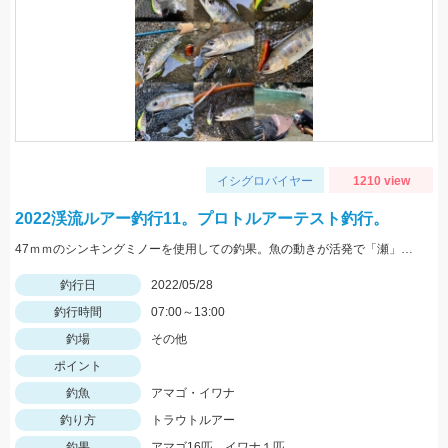
イシグロバイヤー
1210 view
2022渓流ルアー釣行11。プロトルアーテスト釣行。
47ｍｍのシンキングミノーを使用しての釣果。魚の動きが活発で「瀬」での釣果が多い状況でした。
釣行日
2022/05/28
釣行時間
07:00～13:00
釣場
その他
ポイント
釣魚
アマゴ・イワナ
釣り方
トラウトルアー
釣果
アマゴ16匹、イワナ１匹