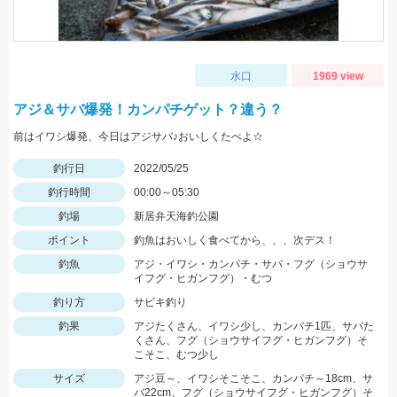
水口
1969 view
アジ＆サバ爆発！カンパチゲット？違う？
前はイワシ爆発、今日はアジサバ♪おいしくたべよ☆
釣行日
2022/05/25
釣行時間
00:00～05:30
釣場
新居弁天海釣公園
ポイント
釣魚はおいしく食べてから、、、次デス！
釣魚
アジ・イワシ・カンパチ・サバ・フグ（ショウサ
イフグ・ヒガンフグ）・むつ
釣り方
サビキ釣り
釣果
アジたくさん、イワシ少し、カンパチ1匹、サバた
くさん、フグ（ショウサイフグ・ヒガンフグ）そ
こそこ、むつ少し
サイズ
アジ豆～、イワシそこそこ、カンパチ～18cm、サ
バ22cm、フグ（ショウサイフグ・ヒガンフグ）そ