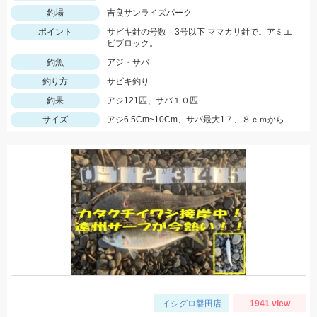
釣場
吉良サンライズパーク
ポイント
サビキ針の号数 3号以下 ママカリ針で。アミエ
ビブロック。
釣魚
アジ・サバ
釣り方
サビキ釣り
釣果
アジ121匹、サバ１０匹
サイズ
アジ6.5Cm~10Cm、サバ最大1７、８ｃｍから
イシグロ磐田店
1941 view