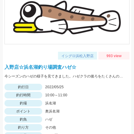
イシグロ浜松入野店
993 view
入野店☆浜名湖釣り場調査ハゼ☆
今シーズンのハゼの様子を見てきました。ハゼクラの後ろをたくさんのハゼが付いてきたので今後楽しみですよ♪今後もちょくちょく様子見てきますね。
釣行日
2022/05/25
釣行時間
10:00～11:00
釣場
浜名湖
ポイント
奥浜名湖
釣魚
ハゼ
釣り方
その他