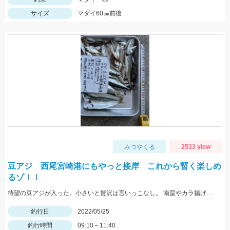
サイズ
マダイ60㎝前後
みつやくる
2533 view
豆アジ 西尾宮崎港にもやっと接岸 これから暫く楽しめ
るゾ！！
待望の豆アジが入った。小さいと贅沢は言いっこなし。 南蛮やカラ揚げに最適。今だけの特典。
釣行日
2022/05/25
釣行時間
09:10～11:40