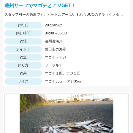
遠州サーフでマゴチとアジGET！
スタッフ村松の釣果です。ヒットルアーはいずれもDUOのドラッグメタルキャストショット30gのイワシカラー！
釣行日
2022/05/25
釣行時間
04:00～05:30
釣場
遠州灘海岸
ポイント
磐田市の海岸
釣魚
マゴチ・アジ
釣り方
サーフルアー
釣果
マゴチ１匹、アジ１匹
サイズ
マゴチ50㎝、アジ35㎝