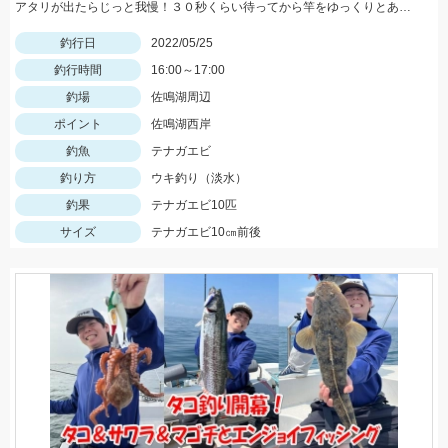
アタリが出たらじっと我慢！３０秒くらい待ってから竿をゆっくりとあげましょう。
釣行日
2022/05/25
釣行時間
16:00～17:00
釣場
佐鳴湖周辺
ポイント
佐鳴湖西岸
釣魚
テナガエビ
釣り方
ウキ釣り（淡水）
釣果
テナガエビ10匹
サイズ
テナガエビ10㎝前後