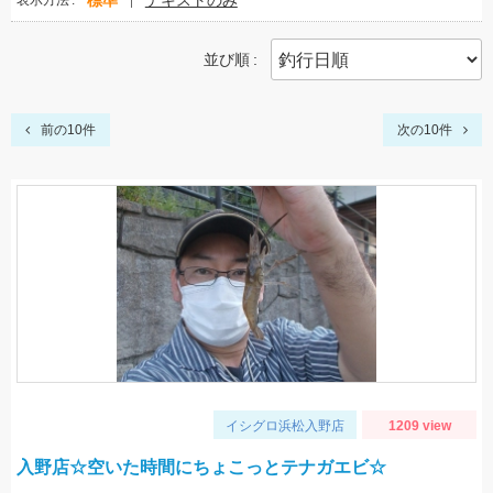
標準
テキストのみ
表示方法
並び順
前の10件
次の10件
イシグロ浜松入野店
1209 view
入野店☆空いた時間にちょこっとテナガエビ☆