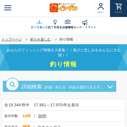
メ
イ
ショップ
ログイン
ン
コ
ン
釣りを楽しむ
釣りを知る
店舗情報
セール・イベント
テ
トップページ
釣りを楽しむ
釣り情報
ン
ツ
あなたのフィッシング情報を大募集！！喜びと悲しみをみんなに大公
に
開！！
移
釣り情報
動
詳細検索
（釣場・釣り方・釣魚が選択できます）
全
19,344
件中
17,961～17,970
件を表示
10件
30件
表示件数