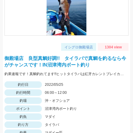
イシグロ御殿場店
1304 view
御殿場店 良型真鯛好調!! タイラバで真鯛を釣るなら今
がチャンスです！IN沼津湾内ボート釣り
釣果速報です！真鯛釣れてます!!ヒットタイラバは紅牙カレントブレイカー「ギャルピンク」
釣行日
2022/05/25
釣行時間
06:00～12:00
釣場
沖・オフショア
ポイント
沼津湾内ボート釣り
釣魚
マダイ
釣り方
タイラバ
釣果
マダイー匹