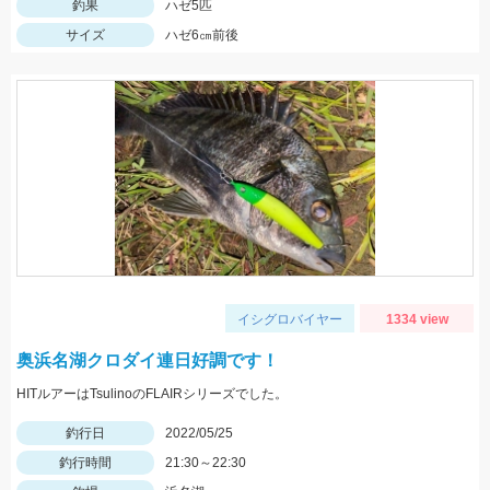
釣果
ハゼ5匹
サイズ
ハゼ6㎝前後
イシグロバイヤー
1334 view
奥浜名湖クロダイ連日好調です！
HITルアーはTsulinoのFLAIRシリーズでした。
釣行日
2022/05/25
釣行時間
21:30～22:30