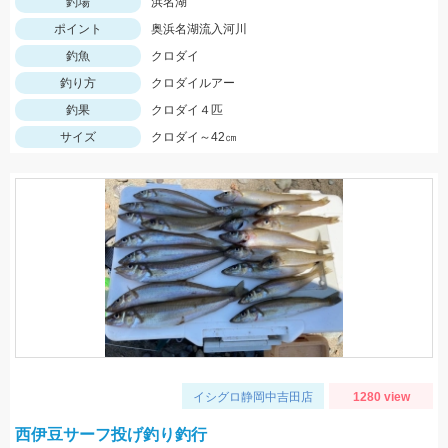
釣場
浜名湖
ポイント
奥浜名湖流入河川
釣魚
クロダイ
釣り方
クロダイルアー
釣果
クロダイ４匹
サイズ
クロダイ～42㎝
イシグロ静岡中吉田店
1280 view
西伊豆サーフ投げ釣り釣行