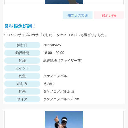
知立店の常連
917 view
良型根魚好調！
中々いいサイズのカサゴでした！ タケノコメバルも混ざりました。
釣行日
2022/05/25
釣行時間
18:00～20:00
釣場
武豊緑地（ファイザー前）
ポイント
釣魚
タケノコメバル
釣り方
その他
釣果
タケノコメバル沢山
サイズ
タケノコメバル〜20cm