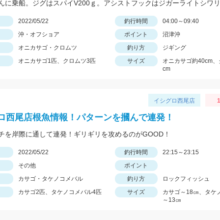
日
2022/05/22
釣行時間
04:00～09:40
沖・オフショア
ポイント
沼津沖
オニカサゴ・クロムツ
釣り方
ジギング
オニカサゴ1匹、クロムツ3匹
サイズ
オニカサゴ約40cm、
cm
イシグロ西尾店
1
ロ西尾店根魚情報！パターンを摑んで連発！
チを岸際に通して連発！ギリギリを攻めるのがGOOD！
日
2022/05/22
釣行時間
22:15～23:15
その他
ポイント
カサゴ・タケノコメバル
釣り方
ロックフィッシュ
カサゴ2匹、タケノコメバル4匹
サイズ
カサゴ～18㎝、タケ
～13㎝