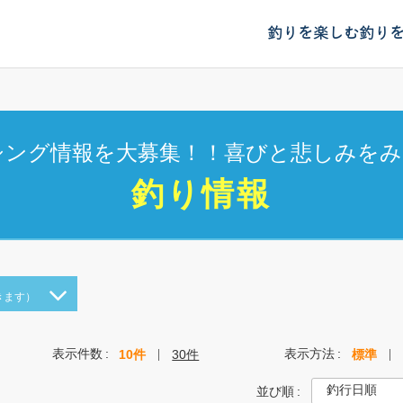
釣りを楽しむ
釣り
シング情報を大募集！！喜びと悲しみをみ
釣り情報
きます）
表示件数
表示方法
10件
30件
標準
並び順