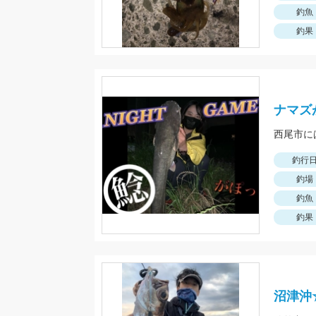
釣魚
釣果
ナマズ
西尾市に
釣行
釣場
釣魚
釣果
沼津沖