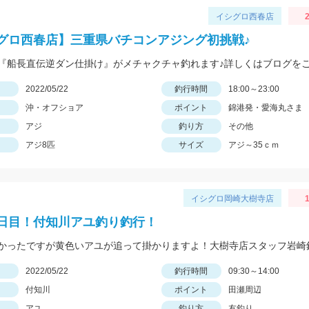
イシグロ西春店
2
グロ西春店】三重県バチコンアジング初挑戦♪
日
2022/05/22
釣行時間
18:00～23:00
沖・オフショア
ポイント
錦港発・愛海丸さま
アジ
釣り方
その他
アジ8匹
サイズ
アジ～35ｃｍ
イシグロ岡崎大樹寺店
1
日目！付知川アユ釣り釣行！
かったですが黄色いアユが追って掛かりますよ！大樹寺店スタッフ岩崎
日
2022/05/22
釣行時間
09:30～14:00
付知川
ポイント
田瀬周辺
アユ
釣り方
友釣り