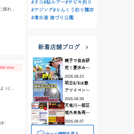
#タコ
#鮎ルアー
#サビキ釣り
解禁三日目ともあり激荒れの付知川！解禁日より数もサイズも落ちてますが丁寧に探れば釣れます。四日目も頑張ります！
#アジング
#りんくう釣り護岸
#清水港 海づり公園
新着店舗ブログ
親子で自由研
868 view
究！夏休みに
釣りデビュー
2026.08.23
明日8/9は激
水温も徐々に上がり これからがモロポチャギスの数釣りベストシーズンインですよッ(・∀・)b
アツイベント
日！！！～オ
2026.08.08
ーダー偏光グ
天竜川一部区
ラス受注会～
域外来魚再放
流禁止となり
2026.08.07
0㌢
ました