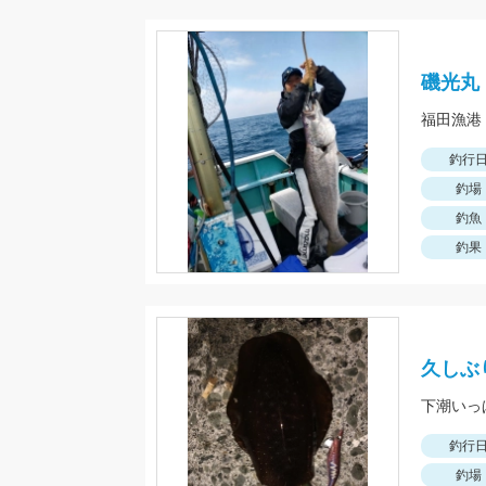
磯光丸
釣行
釣場
釣魚
釣果
久しぶ
下潮いっ
釣行
釣場