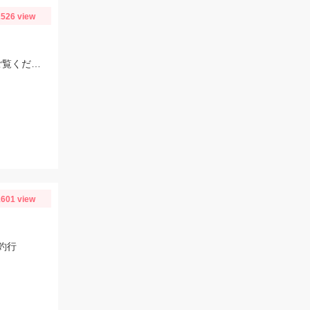
526 view
仕掛けは『船長直伝逆ダン仕掛け』がメチャクチャ釣れます♪詳しくはブログをご覧ください‼
601 view
釣行