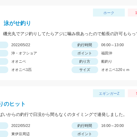
ホーク
1
 泳がせ釣り
日
2022/05/22
釣行時間
06:00～13:00
沖・オフショア
ポイント
福田沖
オオニベ
釣り方
船釣り
オオニベ1匹
サイズ
オオニベ120ｃｍ
エギンガーZ
りのヒット
ぱいからの釣行で日没から間もなくのタイミングで連発しました。
日
2022/05/22
釣行時間
16:00～20:00
東伊豆周辺
ポイント