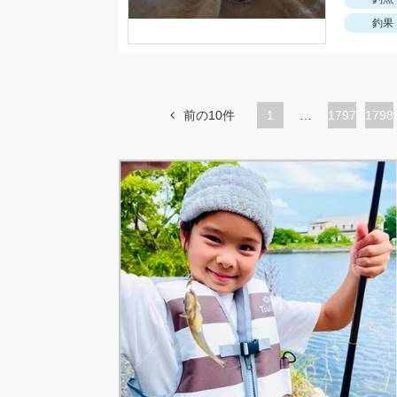
釣果
前の10件
1
…
ペ
1797
ペ
1798
ー
ー
ジ
ジ