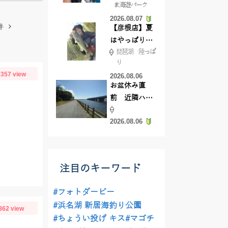
ま海遊パーク
根店
2026.08.07
件
【彦根店】夏
はやっぱりカ
琵琶湖 陸っぱ
バー撃ち
り
【45cmキャ
357 view
2026.08.06
ッチ】
お盆休み直
前 近隣ハゼ
釣り場調査し
2026.08.06
てきました
注目のキーワード
#フォトダービー
#浜名湖 新居海釣り公園
862 view
#ちょうい投げ キス
#マゴチ