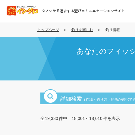
メ
イ
タノシサを追求する遊びコミュニケーションサイト
ン
コ
ン
トップページ
釣りを楽しむ
釣り情報
テ
ン
あなたのフィッ
ツ
に
移
動
詳細検索
（釣場・釣り方・釣魚が選択で
全
19,330
件中
18,001～18,010
件を表示