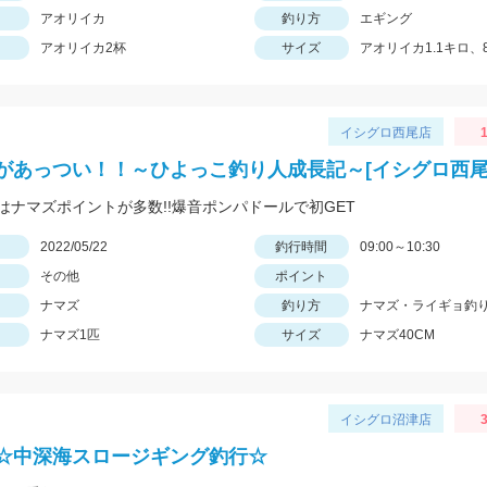
アオリイカ
釣り方
エギング
アオリイカ2杯
サイズ
アオリイカ1.1キロ、
イシグロ西尾店
1
があっつい！！～ひよっこ釣り人成長記～[イシグロ西尾
はナマズポイントが多数!!爆音ポンパドールで初GET
日
2022/05/22
釣行時間
09:00～10:30
その他
ポイント
ナマズ
釣り方
ナマズ・ライギョ釣
ナマズ1匹
サイズ
ナマズ40CM
イシグロ沼津店
3
☆中深海スロージギング釣行☆