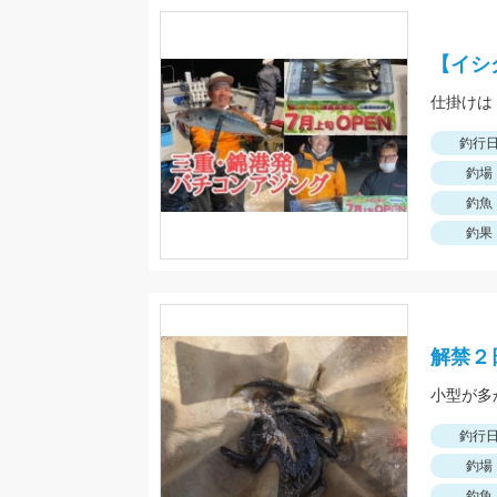
【イシ
釣行
釣場
釣魚
釣果
解禁２
小型が多
釣行
釣場
釣魚