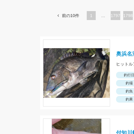
前の10件
1
…
ペ
1797
ペ
1798
ー
ー
ジ
ジ
奥浜名
ヒットルアー
釣行
釣場
釣魚
釣果
付知川