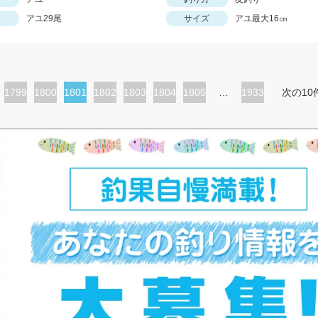
アユ29尾
サイズ
アユ最大16㎝
ペ
1799
ペ
1800
カ
1801
ペ
1802
ペ
1803
ペ
1804
ペ
1805
…
1933
次の10
ー
ー
レ
ー
ー
ー
ー
ジ
ジ
ン
ジ
ジ
ジ
ジ
ト
ペ
ー
ジ