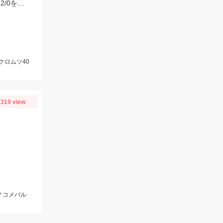
鈴竹丸さんに乗船。ジグはスパイV200ｇ。アシストフックはジガーライトシワリ2/0を使用。
クロムツ40
319 view
ノコメバル