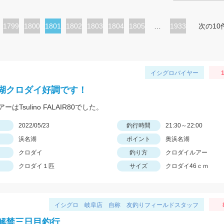
ペ
1799
ペ
1800
カ
1801
ペ
1802
ペ
1803
ペ
1804
ペ
1805
…
1933
次の10
ー
ー
レ
ー
ー
ー
ー
ジ
ジ
ン
ジ
ジ
ジ
ジ
ト
イシグロバイヤー
1
ペ
湖クロダイ好調です！
ー
はTsulino FALAIR80でした。
ジ
日
2022/05/23
釣行時間
21:30～22:00
浜名湖
ポイント
奥浜名湖
クロダイ
釣り方
クロダイルアー
クロダイ１匹
サイズ
クロダイ46ｃｍ
イシグロ 岐阜店 自称 友釣りフィールドスタッフ
解禁三日目釣行