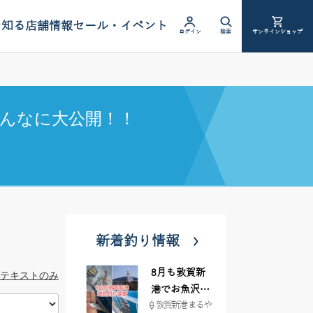
を知る
店舗情報
セール・イベント
ログイン
検索
オンラインショップ
んなに大公開！！
新着釣り情報
8月も敦賀新
テキストのみ
港でお魚沢山
敦賀新港 まるや
♪ イシグロ彦