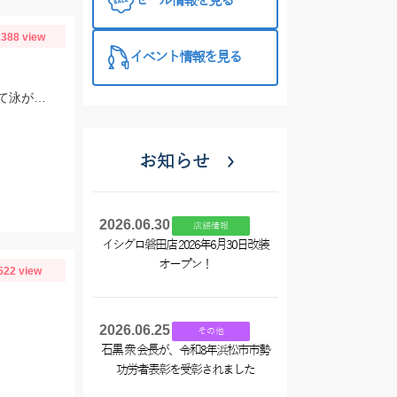
セール情報を見る
388 view
イベント情報を見る
福田漁港 磯光丸でアジ釣りしてたらアジに噛み痕あったので船長の許可もらって泳がせしていっぱつでした。
お知らせ
2026.06.30
店舗情報
イシグロ磐田店 2026年6月30日改装
オープン！
522 view
2026.06.25
その他
石黒 衆 会長が、令和8年浜松市市勢
功労者表彰を受彰されました