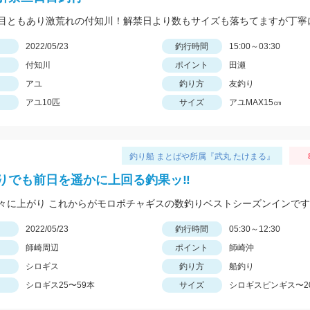
日
2022/05/23
釣行時間
15:00～03:30
付知川
ポイント
田瀬
アユ
釣り方
友釣り
アユ10匹
サイズ
アユMAX15㎝
釣り船 まとばや所属『武丸 たけまる』
りでも前日を遥かに上回る釣果ッ‼︎
日
2022/05/23
釣行時間
05:30～12:30
師崎周辺
ポイント
師崎沖
シロギス
釣り方
船釣り
シロギス25〜59本
サイズ
シロギスピンギス〜2